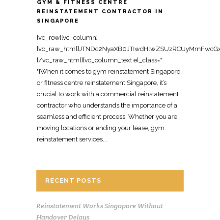
GYM & FITNESS CENTRE
REINSTATEMENT CONTRACTOR IN
SINGAPORE
[vc_row][vc_column][vc_raw_html]JTNDc2NyaXB0JTIwdHlwZSUzRCUyMmFwcGxpY2F0aW9uJTJGbGQlMkJqc29uJTIyJTNFJTBBJTdCJTBBJTIwJTIwJTIyJTQwY29udGV4dCUyMiUzQSUyMCUyMmh0dHBzJTNBJTJGJTJGc2NoZW1hLm9yZyUyMiUyQyUwQSUyMCUyMCUyMiU0MGdyYXBoJTIyJTNBJTIwJTVCJTBBJTIwJTIwJTIwJTIwJTdCJTBBJTIwJTIwJTIwJTIwJTIwJTIwJTIyJTQwdHlwZSUyMiUzQSUyMCUyMk9yZ2FuaXphdGlvbiUyMiUyQyUwQSUyMCUyMCUyMCUyMCUyMCUyMCUyMm5hbWUlMjIlM0ElMjAlMjJPZmZpY2UlMjBSZWluc3RhdGVtZW50JTIwU2luZ2Fwb3JlJTIyJTJDJTBBJTIwJTIwJTIwJTIwJTIwJTIwJTIydXJsJTIyJTNBJTIwJTIyaHR0cHMlM0ElMkYlMkZ3d3cub2ZmaWNlcmVpbnN0YXRlbWVudHNpbmdhcG9yZS5jb20lMkYlMjIlMkMlMEElMjAlMjAlMjAlMjAlMjAlMjAlMjJsb2dvJTIyJTNBJTIwJTIyaHR0cHMlM0ElMkYlMkZ3d3cub2ZmaWNlcmVpbnN0YXRlbWVudHNpbmdhcG9yZS5jb20lMkZsb2dvLnBuZyUyMiUyQyUwQSUyMCUyMCUyMCUyMCUyMCUyMCUyMnNhbWVBcyUyMiUzQSUyMCU1QiUwQSUyMCUyMCUyMCUyMCUyMCUyMCUyMCUyMCUyMmh0dHBzJTNBJTJGJTJGd3d3LmZhY2Vib29rLmNvbSUyRk9mZmljZVJlaW5zdGF0ZW1lbnRTaW5nYXBvcmUlMjIlMkMlMEElMjAlMjAlMjAlMjAlMjAlMjAlMjAlMjAlMjJodHRwcyUzQSUyRiUyRnd3dy5saW5rZWRpbi5jb20lMkZjb21wYW55JTJGb2ZmaWNlLXJlaW5zdGF0ZW1lbnQtc2luZ2Fwb3JlJTIyJTBBJTIwJTIwJTIwJTIwJTIwJTIwJTVEJTJDJTBBJTIwJTIwJTIwJTIwJTIwJTIwJTIyY29udGFjdFBvaW50JTIyJTNBJTIwJTVCJTBBJTIwJTIwJTIwJTIwJTIwJTIwJTIwJTIwJTdCJTBBJTIwJTIwJTIwJTIwJTIwJTIwJTIwJTIwJTIwJTIwJTIyJTQwdHlwZSUyMiUzQSUyMCUyMkNvbnRhY3RQb2ludCUyMiUyQyUwQSUyMCUyMCUyMCUyMCUyMCUyMCUyMCUyMCUyMCUyMCUyMnRlbGVwaG9uZSUyMiUzQSUyMCUyMiUyQjY1JTIwNjM2OSUyMDgxMjMlMjIlMkMlMEElMjAlMjAlMjAlMjAlMjAlMjAlMjAlMjAlMjAlMjAlMjJjb250YWN0VHlwZSUyMiUzQSUyMCUyMmN1c3RvbWVyJTIwc2VydmljZSUyMiUyQyUwQSUyMCUyMCUyMCUyMCUyMCUyMCUyMCUyMCUyMCUyMCUyMmFyZWFTZXJ2ZWQlMjIlM0ElMjAlMjJTRyUyMiUyQyUwQSUyMCUyMCUyMCUyMCUyMCUyMCUyMCUyMCUyMCUyMCUyMmF2YWlsYWJsZUxhbmd1YWdlJTIyJTNBJTIwJTIyZW4lMjIlMEElMjAlMjAlMjAlMjAlMjAlMjAlMjAlMjAlN0QlMEElMjAlMjAlMjAlMjAlMjAlMjAlNUQlMEElMjAlMjAlMjAlMjAlN0QlMkMlMEElMjAlMjAlMjAlMjAlN0IlMEElMjAlMjAlMjAlMjAlMjAlMjAlMjIlNDB0eXBlJTIyJTNBJTIwJTIyV2ViU2l0ZSUyMiUyQyUwQSUyMCUyMCUyMCUyMCUyMCUyMCUyMnVybCUyMiUzQSUyMCUyMmh0dHBzJTNBJTJGJTJGd3d3Lm9mZmljZXJlaW5zdGF0ZW1lbnRzaW5nYXBvcmUuY29tJTJGJTIyJTJDJTBBJTIwJTIwJTIwJTIwJTIwJTIwJTIycG90ZW50aWFsQWN0aW9uJTIyJTNBJTIwJTdCJTBBJTIwJTIwJTIwJTIwJTIwJTIwJTIwJTIwJTIyJTQwdHlwZSUyMiUzQSUyMCUyMlNlYXJjaEFjdGlvbiUyMiUyQyUwQSUyMCUyMCUyMCUyMCUyMCUyMCUyMCUyMCUyMnRhcmdldCUyMiUzQSUyMCUyMmh0dHBzJTNBJTJGJTJGd3d3Lm9mZmljZXJlaW5zdGF0ZW1lbnRzaW5nYXBvcmUuY29tJTJGJTNGcyUzRCU3QnNlYXJjaF90ZXJtX3N0cmluZyU3RCUyMiUyQyUwQSUyMCUyMCUyMCUyMCUyMCUyMCUyMCUyMCUyMnF1ZXJ5LWlucHV0JTIyJTNBJTIwJTIycmVxdWlyZWQlMjBuYW1lJTNEc2VhcmNoX3Rlcm1fc3RyaW5nJTIyJTBBJTIwJTIwJTIwJTIwJTIwJTIwJTdEJTBBJTIwJTIwJTIwJTIwJTdEJTJDJTBBJTIwJTIwJTIwJTIwJTdCJTBBJTIwJTIwJTIwJTIwJTIwJTIwJTIyJTQwdHlwZSUyMiUzQSUyMCUyMkxvY2FsQnVzaW5lc3MlMjIlMkMlMEElMjAlMjAlMjAlMjAlMjAlMjAlMjJuYW1lJTIyJTNBJTIwJTIyT2ZmaWNlJTIwUmVpbnN0YXRlbWVudCUyMFNpbmdhcG9yZSUyMENvbnRyYWN0b3IlMjIlMkMlMEElMjAlMjAlMjAlMjAlMjAlMjAlMjJhZGRyZXNzJTIyJTNBJTIwJTdCJTBBJTIwJTIwJTIwJTIwJTIwJTIwJTIwJTIwJTIyJTQwdHlwZSUyMiUzQSUyMCUyMlBvc3RhbEFkZHJlc3MlMjIlMkMlMEElMjAlMjAlMjAlMjAlMjAlMjAlMjAlMjAlMjJzdHJlZXRBZGRyZXNzJTIyJTNBJTIwJTIyOCUyMEFkbWlyYWx0eSUyMFN0cmVldCUyMCUyMzA3JUUyJTgwJTkxMDElMjBBZG1pcmF4JTIyJTJDJTBBJTIwJTIwJTIwJTIwJTIwJTIwJTIwJTIwJTIyYWRkcmVzc0xvY2FsaXR5JTIyJTNBJTIwJTIyU2luZ2Fwb3JlJTIyJTJDJTBBJTIwJTIwJTIwJTIwJTIwJTIwJTIwJTIwJTIycG9zdGFsQ29kZSUyMiUzQSUyMCUyMjc1NzQzOCUyMiUyQyUwQSUyMCUyMCUyMCUyMCUyMCUyMCUyMCUyMCUyMmFkZHJlc3NDb3VudHJ5JTIyJTNBJTIwJTIyU0clMjIlMEElMjAlMjAlMjAlMjAlMjAlMjAlN0QlMkMlMEElMjAlMjAlMjAlMjAlMjAlMjAlMjJ0ZWxlcGhvbmUlMjIlM0ElMjAlMjIlMkI2NSUyMDYzNjklMjA4MTIzJTIyJTJDJTBBJTIwJTIwJTIwJTIwJTIwJTIwJTIydXJsJTIyJTNBJTIwJTIyaHR0cHMlM0ElMkYlMkZ3d3cub2ZmaWNlcmVpbnN0YXRlbWVudHNpbmdhcG9yZS5jb20lMkZneW0tZml0bmVzcy1jZW50cmUtcmVpbnN0YXRlbWVudC1zaW5nYXBvcmUtY29udHJhY3RvciUyRiUyMiUyQyUwQSUyMCUyMCUyMCUyMCUyMCUyMCUyMmRlc2NyaXB0aW9uJTIyJTNBJTIwJTIyU3BlY2lhbGlzdCUyMGNvbnRyYWN0b3IlMjBmb3IlMjBneW0lMjByZWluc3RhdGVtZW50JTIwYW5kJTIwZml0bmVzcyUyMGNlbnRyZSUyMHJlaW5zdGF0ZW1lbnQlMjBpbiUyMFNpbmdhcG9yZSUyQyUyMHJlc3RvcmluZyUyMHdvcmtvdXQlMjBzcGFjZXMlMjBhbmQlMjBmaXRuZXNzJTIwcHJlbWlzZXMlMjB0byUyMHRoZWlyJTIwb3JpZ2luYWwlMjBjb25kaXRpb24lMjBmb3IlMjBsZWFzZSUyMGhhbmRvdmVyLiUyMiUyQyUwQSUyMCUyMCUyMCUyMCUyMCUyMCUyMm9wZW5pbmdIb3Vyc1NwZWNpZmljYXRpb24lMjIlM0ElMjAlNUIlMEElMjAlMjAlMjAlMjAlMjAlMjAlMjAlMjAlN0IlMEElMjAlMjAlMjAlMjAlMjAlMjAlMjAlMjAlMjAlMjAlMjIlNDB0eXBlJTIyJTNBJTIwJTIyT3BlbmluZ0hvdXJzU3BlY2lmaWNhdGlvbiUyMiUyQyUwQSUyMCUyMCUyMCUyMCUyMCUyMCUyMCUyMCUyMCUyMCUyMmRheU9mV2VlayUyMiUzQSUyMCU1QiUyMk1vbmRheSUyMiUyQyUyMlR1ZXNkYXklMjIlMkMlMjJXZWRuZXNkYXklMjIlMkMlMjJUaHVyc2RheSUyMiUyQyUyMkZyaWRheSUyMiU1RCUyQyUwQSUyMCUyMCUyMCUyMCUyMCUyMCUyMCUyMCUyMCUyMCUyMm9wZW5zJTIyJTNBJTIwJTIyMDklM0EwMCUyMiUyQyUwQSUyMCUyMCUyMCUyMCUyMCUyMCUyMCUyMCUyMCUyMCUyMmNsb3NlcyUyMiUzQSUyMCUyMjE4JTNBMDAlMjIlMEElMjAlMjAlMjAlMjAlMjAlMjAlMjAlMjAlN0QlMkMlMEElMjAlMjAlMjAlMjAlMjAlMjAlMjAlMjAlN0IlMEElMjAlMjAlMjAlMjAlMjAlMjAlMjAlMjAlMjAlMjAlMjIlNDB0eXBlJTIyJTNBJTIwJTIyT3BlbmluZ0hvdXJzU3BlY2lmaWNhdGlvbiUyMiUyQyUwQSUyMCUyMCUyMCUyMCUyMCUyMCUyMCUyMCUyMCUyMCUyMmRheU9mV2VlayUyMiUzQSUyMCUyMlNhdHVyZGF5JTIyJTJDJTBBJTIwJTIwJTIwJTIwJTIwJTIwJTIwJTIwJTIwJTIwJTIyb3BlbnMlMjIlM0ElMjAlMjIwOSUzQTAwJTIyJTJDJTBBJTIwJTIwJTIwJTIwJTIwJTIwJTIwJTIwJTIwJTIwJTIyY2xvc2VzJTIyJTNBJTIwJTIyMTIlM0EwMCUyMiUwQSUyMCUyMCUyMCUyMCUyMCUyMCUyMCUyMCU3RCUwQSUyMCUyMCUyMCUyMCUyMCUyMCU1RCUyQyUwQSUyMCUyMCUyMCUyMCUyMCUyMCUyMmltYWdlJTIyJTNBJTIwJTVCJTBBJTIwJTIwJTIwJTIwJTIwJTIwJTIwJTIwJTIyaHR0cHMlM0ElMkYlMkZ3d3cub2ZmaWNlcmVpbnN0YXRlbWVudHNpbmdhcG9yZS5jb20lMkZpbWFnZXMlMkZneW0tcmVpbnN0YXRlbWVudC0xLmpwZyUyMiUyQyUwQSUyMCUyMCUyMCUyMCUyMCUyMCUyMCUyMCUyMmh0dHBzJTNBJTJGJTJGd3d3Lm9mZmljZXJlaW5zdGF0ZW1lbnRzaW5nYXBvcmUuY29tJTJGaW1hZ2VzJTJGZ3ltLXJlaW5zdGF0ZW1lbnQtMi5qcGclMjIlMEElMjAlMjAlMjAlMjAlMjAlMjAlNUQlMkMlMEElMjAlMjAlMjAlMjAlMjAlMjAlMjJhZ2dyZWdhdGVSYXRpbmclMjIlM0ElMjAlN0IlMEElMjAlMjAlMjAlMjAlMjAlMjAlMjAlMjAlMjIlNDB0eXBlJTIyJTNBJTIwJTIyQWdncmVnYXRlUmF0aW5nJTIyJTJDJTBBJTIwJTIwJTIwJTIwJTIwJTIwJTIwJTIwJTIycmF0aW5nVmFsdWUlMjIlM0ElMjAlMjI0LjklMjIlMkMlMEElMjAlMjAlMjAlMjAlMjAlMjAlMjAlMjAlMjJyZXZpZXdDb3VudCUyMiUzQSUyMCUyMjQ1JTIyJTBBJTIwJTIwJTIwJTIwJTIwJTIwJTdEJTJDJTBBJTIwJTIwJTIwJTIwJTIwJTIwJTIycHJpY2VSYW5nZSUyMiUzQSUyMCUyMkNvbnRhY3QlMjBmb3IlMjBxdW90ZSUyMiUwQSUyMCUyMCUyMCUyMCU3RCUyQyUwQSUyMCUyMCUyMCUyMCU3QiUwQSUyMCUyMCUyMCUyMCUyMCUyMCUyMiU0MHR5cGUlMjIlM0ElMjAlMjJTZXJ2aWNlJTIyJTJDJTBBJTIwJTIwJTIwJTIwJTIwJTIwJTIyc2VydmljZVR5cGUlMjIlM0ElMjAlMjJHeW0lMjBSZWluc3RhdGVtZW50JTIyJTJDJTBBJTIwJTIwJTIwJTIwJTIwJTIwJTIycHJvdmlkZXIlMjIlM0ElMjAlN0IlMEElMjAlMjAlMjAlMjAlMjAlMjAlMjAlMjAlMjIlNDB0eXBlJTIyJTNBJTIwJTIyTG9jYWxCdXNpbmVzcyUyMiUyQyUwQSUyMCUyMCUyMCUyMCUyMCUyMCUyMCUyMCUyMm5hbWUlMjIlM0ElMjAlMjJPZmZpY2UlMjBSZWluc3RhdGVtZW50JTIwU2luZ2Fwb3JlJTIwQ29udHJhY3RvciUyMiUyQyUwQSUyMCUyMCUyMCUyMCUyMCUyMCUyMCUyMCUyMnVybCUyMiUzQSUyMCUyMmh0dHBzJTNBJTJGJTJGd3d3Lm9mZmljZXJlaW5zdGF0ZW1lbnRzaW5nYXBvcmUuY29tJTJGZ3ltLWZpdG5lc3MtY2VudHJlLXJlaW5zdGF0ZW1lbnQtc2luZ2Fwb3JlLWNvbnRyYWN0b3IlMkYlMjIlMEElMjAlMjAlMjAlMjAlMjAlMjAlN0QlMkMlMEElMjAlMjAlMjAlMjAlMjAlMjAlMjJhcmVhU2VydmVkJTIyJTNBJTIwJTdCJTBBJTIwJTIwJTIwJTIwJTIwJTIwJTIwJTIwJTIyJTQwdHlwZSUyMiUzQSUyMCUyMkNvdW50cnklMjIlMkMlMEElMjAlMjAlMjAlMjAlMjAlMjAlMjAlMjAlMjJuYW1lJTIyJTNBJTIwJTIyU2luZ2Fwb3JlJTIyJTBBJTIwJTIwJTIwJTIwJTIwJTIwJTdEJTJDJTBBJTIwJTIwJTIwJTIwJTIwJTIwJTIya2V5d29yZHMlMjIlM0ElMjAlNUIlMEElMjAlMjAlMjAlMjAlMjAlMjAlMjAlMjAlMjJneW0lMjByZWluc3RhdGVtZW50JTIyJTJDJTBBJTIwJTIwJTIwJTIwJTIwJTIwJTIwJTIwJTIyZml0bmVzcyUyMGNlbnRyZSUyMHJlaW5zdGF0ZW1lbnQlMjBTaW5nYXBvcmUlMjIlMkMlMEElMjAlMjAlMjAlMjAlMjAlMjAlMjAlMjAlMjJmaXRuZXNzJTIwZ3ltJTIwbWFrZSVFMiU4MCU5MWdvb2QlMjBTaW5nYXBvcmUlMjIlMkMlMEElMjAlMjAlMjAlMjAlMjAlMjAlMjAlMjAlMjJ3b3Jrb3V0JTIwc3BhY2UlMjByZWluc3RhdGVtZW50JTIwU2luZ2Fwb3JlJTIyJTJDJTBBJTIwJTIwJTIwJTIwJTIwJTIwJTIwJTIwJTIyY29tbWVyY2lhbCUyMGd5bSUyMHJlaW5zdGF0ZW1lbnQlMjBTaW5nYXBvcmUlMjIlMEElMjAlMjAlMjAlMjAlMjAlMjAlNUQlMkMlMEElMjAlMjAlMjAlMjAlMjAlMjAlMjJkZXNjcmlwdGlvbiUyMiUzQSUyMCUyMlByb2Zlc3Npb25hbCUyMGd5bSUyMHJlaW5zdGF0ZW1lbnQlMjBzZXJ2aWNlcyUyMGluJTIwU2luZ2Fwb3JlJTJDJTIwaW5jbHVkaW5nJTIwZGlzbWFudGxpbmclMjBneW0lMjBmbG9vcmluZyUyMGFuZCUyMGZpeHR1cmVzJTJDJTIwcmVtb3ZpbmclMjBwYXJ0aXRpb25zJTJDJTIwcmVzdG9yaW5nJTIwd2FsbHMlMjBhbmQlMjBjZWlsaW5ncyUyQyUyMHJld2lyaW5nJTJDJTIwYW5kJTIwcHJlcGFyaW5nJTIwdGhlJTIwZml0bmVzcyUyMHNwYWNlJTIwZm9yJTIwaGFuZG92ZXIuJTIyJTBBJTIwJTIwJTIwJTIwJTdEJTJDJTBBJTIwJTIwJTIwJTIwJTdCJTBBJTIwJTIwJTIwJTIwJTIwJTIwJTIyJTQwdHlwZSUyMiUzQSUyMCUyMlByb2R1Y3QlMjIlMkMlMEElMjAlMjAlMjAlMjAlMjAlMjAlMjJuYW1lJTIyJTNBJTIwJTIyR3ltJTIwUmVpbnN0YXRlbWVudCUyMFNlcnZpY2UlMjBQYWNrYWdlJTIyJTJDJTBBJTIwJTIwJTIwJTIwJTIwJTIwJTIyZGVzY3JpcHRpb24lMjIlM0ElMjAlMjJUdXJua2V5JTIwcmVpbnN0YXRlbWVudCUyMHNvbHV0aW9uJTIwZm9yJTIwZ3ltcyUyMGFuZCUyMGZpdG5lc3MlMjBjZW50cmVzJTIwaW4lMjBTaW5nYXBvcmUlMjAlRTIlODAlOTQlMjByZXN0b3JpbmclMjB3b3Jrb3V0JTIwcHJlbWlzZXMlMjB0byUyMGl0cyUyMG9yaWdpbmFsJTIwc3RhdGUlMjBmb3IlMjBsYW5kbG9yZC1jb21wbGlhbnQlMjBoYW5kb3Zlci4lMjIlMkMlMEElMjAlMjAlMjAlMjAlMjAlMjAlMjJicmFuZCUyMiUzQSUyMCU3QiUwQSUyMCUyMCUyMCUyMCUyMCUyMCUyMCUyMCUyMiU0MHR5cGUlMjIlM0ElMjAlMjJPcmdhbml6YXRpb24lMjIlMkMlMEElMjAlMjAlMjAlMjAlMjAlMjAlMjAlMjAlMjJuYW1lJTIyJTNBJTIwJTIyT2ZmaWNlJTIwUmVpbnN0YXRlbWVudCUyMFNpbmdhcG9yZSUyMiUwQSUyMCUyMCUyMCUyMCUyMCUyMCU3RCUyQyUwQSUyMCUyMCUyMCUyMCUyMCUyMCUyMm9mZmVycyUyMiUzQSUyMCU3QiUwQSUyMCUyMCUyMCUyMCUyMCUyMCUyMCUyMCUyMiU0MHR5cGUlMjIlM0ElMjAlMjJPZmZlciUyMiUyQyUwQSUyMCUyMCUyMCUyMCUyMCUyMCUyMCUyMCUyMnVybCUyMiUzQSUyMCUyMmh0dHBzJTNBJTJGJTJGd3d3Lm9mZmljZXJlaW5zdGF0ZW1lbnRzaW5nYXBvcmUuY29tJTJGZ3ltLWZpdG5lc3MtY2VudHJlLXJlaW5zdGF0ZW1lbnQtc2luZ2Fwb3JlLWNvbnRyYWN0b3IlMkYlMjIlMkMlMEElMjAlMjAlMjAlMjAlMjAlMjAlMjAlMjAlMjJwcmljZUN1cnJlbmN5JTIyJTNBJTIwJTIyU0dEJTIyJTJDJTBBJTIwJTIwJTIwJTIwJTIwJTIwJTIwJTIwJTIyYXZhaWxhYmlsaXR5JTIyJTNBJTIwJTIyaHR0cHMlM0ElMkYlMkZzY2hlbWEub3JnJTJGSW5TdG9jayUyMiUyQyUwQSUyMCUyMCUyMCUyMCUyMCUyMCUyMCUyMCUyMnByaWNlJTIyJTNBJTIwJTIyQ29udGFjdCUyMGZvciUyMHF1b3RlJTIyJTBBJTIwJTIwJTIwJTIwJTIwJTIwJTdEJTJDJTBBJTIwJTIwJTIwJTIwJTIwJTIwJTIyYWdncmVnYXRlUmF0aW5nJTIyJTNBJTIwJTdCJTBBJTIwJTIwJTIwJTIwJTIwJTIwJTIwJTIwJTIyJTQwdHlwZSUyMiUzQSUyMCUyMkFnZ3JlZ2F0ZVJhdGluZyUyMiUyQyUwQSUyMCUyMCUyMCUyMCUyMCUyMCUyMCUyMCUyMnJhdGluZ1ZhbHVlJTIyJTNBJTIwJTIyNC45JTIyJTJDJTBBJTIwJTIwJTIwJTIwJTIwJTIwJTIwJTIwJTIycmV2aWV3Q291bnQlMjIlM0ElMjAlMjI0NSUyMiUwQSUyMCUyMCUyMCUyMCUyMCUyMCU3RCUwQSUyMCUyMCUy
RECENT POSTS
Reinstatement Works Singapore Without
Handover Delays