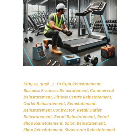
May 24, 2026
In
Gym Reinstatement
,
Business Premises Reinstatement
,
Commercial
Reinstatement
,
Fitness Centre Reinstatement
,
Outlet Reinstatement
,
Reinstatement
,
Reinstatement Contractor
,
Retail Outlet
Reinstatement
,
Retail Reinstatement
,
Retail
Shop Reinstatement
,
Salon Reinstatement
,
Shop Reinstatement
,
Showroom Reinstatement