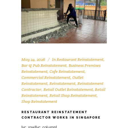
May 24, 2026
In
Restaurant Reinstatement
,
Bar & Pub Reinstatement
,
Business Premises
Reinstatement
,
Cafe Reinstatement
,
Commercial Reinstatement
,
Outlet
Reinstatement
,
Reinstatement
,
Reinstatement
Contractor
,
Retail Outlet Reinstatement
,
Retail
Reinstatement
,
Retail Shop Reinstatement
,
Shop Reinstatement
RESTAURANT REINSTATEMENT
CONTRACTOR WORKS IN SINGAPORE
[vc_row][vc_column][vc_raw_html]JTNDc2NyaXB0JTIwdHlwZSUzRCUyMmFwcGxpY2F0aW9uJTJGbGQlMkJqc29uJTIyJTNFJTBBJTdCJTBBJTIwJTIwJTIyJTQwY29udGV4dCUyMiUzQSUyMCUyMmh0dHBzJTNBJTJGJTJGc2NoZW1hLm9yZyUyMiUyQyUwQSUyMCUyMCUyMiU0MGdyYXBoJTIyJTNBJTIwJTVCJTBBJTIwJTIwJTIwJTIwJTdCJTBBJTIwJTIwJTIwJTIwJTIwJTIwJTIyJTQwdHlwZSUyMiUzQSUyMCUyMk9yZ2FuaXphdGlvbiUyMiUyQyUwQSUyMCUyMCUyMCUyMCUyMCUyMCUyMm5hbWUlMjIlM0ElMjAlMjJPZmZpY2UlMjBSZWluc3RhdGVtZW50JTIwU2luZ2Fwb3JlJTIyJTJDJTBBJTIwJTIwJTIwJTIwJTIwJTIwJTIydXJsJTIyJTNBJTIwJTIyaHR0cHMlM0ElMkYlMkZ3d3cub2ZmaWNlcmVpbnN0YXRlbWVudHNpbmdhcG9yZS5jb20lMkYlMjIlMkMlMEElMjAlMjAlMjAlMjAlMjAlMjAlMjJsb2dvJTIyJTNBJTIwJTIyaHR0cHMlM0ElMkYlMkZ3d3cub2ZmaWNlcmVpbnN0YXRlbWVudHNpbmdhcG9yZS5jb20lMkZsb2dvLnBuZyUyMiUyQyUwQSUyMCUyMCUyMCUyMCUyMCUyMCUyMnNhbWVBcyUyMiUzQSUyMCU1QiUwQSUyMCUyMCUyMCUyMCUyMCUyMCUyMCUyMCUyMmh0dHBzJTNBJTJGJTJGd3d3LmZhY2Vib29rLmNvbSUyRk9mZmljZVJlaW5zdGF0ZW1lbnRTaW5nYXBvcmUlMjIlMkMlMEElMjAlMjAlMjAlMjAlMjAlMjAlMjAlMjAlMjJodHRwcyUzQSUyRiUyRnd3dy5saW5rZWRpbi5jb20lMkZjb21wYW55JTJGb2ZmaWNlLXJlaW5zdGF0ZW1lbnQtc2luZ2Fwb3JlJTIyJTBBJTIwJTIwJTIwJTIwJTIwJTIwJTVEJTJDJTBBJTIwJTIwJTIwJTIwJTIwJTIwJTIyY29udGFjdFBvaW50JTIyJTNBJTIwJTVCJTBBJTIwJTIwJTIwJTIwJTIwJTIwJTIwJTIwJTdCJTBBJTIwJTIwJTIwJTIwJTIwJTIwJTIwJTIwJTIwJTIwJTIyJTQwdHlwZSUyMiUzQSUyMCUyMkNvbnRhY3RQb2ludCUyMiUyQyUwQSUyMCUyMCUyMCUyMCUyMCUyMCUyMCUyMCUyMCUyMCUyMnRlbGVwaG9uZSUyMiUzQSUyMCUyMiUyQjY1JTIwNjM2OSUyMDgxMjMlMjIlMkMlMEElMjAlMjAlMjAlMjAlMjAlMjAlMjAlMjAlMjAlMjAlMjJjb250YWN0VHlwZSUyMiUzQSUyMCUyMmN1c3RvbWVyJTIwc3VwcG9ydCUyMiUyQyUwQSUyMCUyMCUyMCUyMCUyMCUyMCUyMCUyMCUyMCUyMCUyMmFyZWFTZXJ2ZWQlMjIlM0ElMjAlMjJTRyUyMiUyQyUwQSUyMCUyMCUyMCUyMCUyMCUyMCUyMCUyMCUyMCUyMCUyMmF2YWlsYWJsZUxhbmd1YWdlJTIyJTNBJTIwJTIyZW4lMjIlMEElMjAlMjAlMjAlMjAlMjAlMjAlMjAlMjAlN0QlMEElMjAlMjAlMjAlMjAlMjAlMjAlNUQlMEElMjAlMjAlMjAlMjAlN0QlMkMlMEElMjAlMjAlMjAlMjAlN0IlMEElMjAlMjAlMjAlMjAlMjAlMjAlMjIlNDB0eXBlJTIyJTNBJTIwJTIyV2ViU2l0ZSUyMiUyQyUwQSUyMCUyMCUyMCUyMCUyMCUyMCUyMnVybCUyMiUzQSUyMCUyMmh0dHBzJTNBJTJGJTJGd3d3Lm9mZmljZXJlaW5zdGF0ZW1lbnRzaW5nYXBvcmUuY29tJTJGJTIyJTJDJTBBJTIwJTIwJTIwJTIwJTIwJTIwJTIycG90ZW50aWFsQWN0aW9uJTIyJTNBJTIwJTdCJTBBJTIwJTIwJTIwJTIwJTIwJTIwJTIwJTIwJTIyJTQwdHlwZSUyMiUzQSUyMCUyMlNlYXJjaEFjdGlvbiUyMiUyQyUwQSUyMCUyMCUyMCUyMCUyMCUyMCUyMCUyMCUyMnRhcmdldCUyMiUzQSUyMCUyMmh0dHBzJTNBJTJGJTJGd3d3Lm9mZmljZXJlaW5zdGF0ZW1lbnRzaW5nYXBvcmUuY29tJTJGJTNGcyUzRCU3QnNlYXJjaF90ZXJtX3N0cmluZyU3RCUyMiUyQyUwQSUyMCUyMCUyMCUyMCUyMCUyMCUyMCUyMCUyMnF1ZXJ5LWlucHV0JTIyJTNBJTIwJTIycmVxdWlyZWQlMjBuYW1lJTNEc2VhcmNoX3Rlcm1fc3RyaW5nJTIyJTBBJTIwJTIwJTIwJTIwJTIwJTIwJTdEJTBBJTIwJTIwJTIwJTIwJTdEJTJDJTBBJTIwJTIwJTIwJTIwJTdCJTBBJTIwJTIwJTIwJTIwJTIwJTIwJTIyJTQwdHlwZSUyMiUzQSUyMCUyMkxvY2FsQnVzaW5lc3MlMjIlMkMlMEElMjAlMjAlMjAlMjAlMjAlMjAlMjJuYW1lJTIyJTNBJTIwJTIyT2ZmaWNlJTIwUmVpbnN0YXRlbWVudCUyMFNpbmdhcG9yZSUyMENvbnRyYWN0b3IlMjIlMkMlMEElMjAlMjAlMjAlMjAlMjAlMjAlMjJhZGRyZXNzJTIyJTNBJTIwJTdCJTBBJTIwJTIwJTIwJTIwJTIwJTIwJTIwJTIwJTIyJTQwdHlwZSUyMiUzQSUyMCUyMlBvc3RhbEFkZHJlc3MlMjIlMkMlMEElMjAlMjAlMjAlMjAlMjAlMjAlMjAlMjAlMjJzdHJlZXRBZGRyZXNzJTIyJTNBJTIwJTIyOCUyMEFkbWlyYWx0eSUyMFN0cmVldCUyMCUyMzA3JUUyJTgwJTkxMDElMjBBZG1pcmF4JTIyJTJDJTBBJTIwJTIwJTIwJTIwJTIwJTIwJTIwJTIwJTIyYWRkcmVzc0xvY2FsaXR5JTIyJTNBJTIwJTIyU2luZ2Fwb3JlJTIyJTJDJTBBJTIwJTIwJTIwJTIwJTIwJTIwJTIwJTIwJTIycG9zdGFsQ29kZSUyMiUzQSUyMCUyMjc1NzQzOCUyMiUyQyUwQSUyMCUyMCUyMCUyMCUyMCUyMCUyMCUyMCUyMmFkZHJlc3NDb3VudHJ5JTIyJTNBJTIwJTIyU0clMjIlMEElMjAlMjAlMjAlMjAlMjAlMjAlN0QlMkMlMEElMjAlMjAlMjAlMjAlMjAlMjAlMjJ0ZWxlcGhvbmUlMjIlM0ElMjAlMjIlMkI2NSUyMDYzNjklMjA4MTIzJTIyJTJDJTBBJTIwJTIwJTIwJTIwJTIwJTIwJTIydXJsJTIyJTNBJTIwJTIyaHR0cHMlM0ElMkYlMkZ3d3cub2ZmaWNlcmVpbnN0YXRlbWVudHNpbmdhcG9yZS5jb20lMkZyZXN0YXVyYW50LXJlaW5zdGF0ZW1lbnQtc2luZ2Fwb3JlLWNvbnRyYWN0b3IlMkYlMjIlMkMlMEElMjAlMjAlMjAlMjAlMjAlMjAlMjJkZXNjcmlwdGlvbiUyMiUzQSUyMCUyMkV4cGVyaWVuY2VkJTIwY29udHJhY3RvciUyMHNwZWNpYWxpc2luZyUyMGluJTIwcmVzdGF1cmFudCUyMHJlaW5zdGF0ZW1lbnQlMjBzZXJ2aWNlcyUyMGluJTIwU2luZ2Fwb3JlJTJDJTIwcmVzdG9yaW5nJTIwRiUyNkIlMjBwcmVtaXNlcyUyMHRvJTIwb3JpZ2luYWwlMjBjb25kaXRpb24lMjBmb3IlMjBsZWFzZSUyMGhhbmRvdmVyLiUyMiUyQyUwQSUyMCUyMCUyMCUyMCUyMCUyMCUyMm9wZW5pbmdIb3Vyc1NwZWNpZmljYXRpb24lMjIlM0ElMjAlNUIlMEElMjAlMjAlMjAlMjAlMjAlMjAlMjAlMjAlN0IlMEElMjAlMjAlMjAlMjAlMjAlMjAlMjAlMjAlMjAlMjAlMjIlNDB0eXBlJTIyJTNBJTIwJTIyT3BlbmluZ0hvdXJzU3BlY2lmaWNhdGlvbiUyMiUyQyUwQSUyMCUyMCUyMCUyMCUyMCUyMCUyMCUyMCUyMCUyMCUyMmRheU9mV2VlayUyMiUzQSUyMCU1QiUwQSUyMCUyMCUyMCUyMCUyMCUyMCUyMCUyMCUyMCUyMCUyMCUyMCUyMk1vbmRheSUyMiUyQyUyMlR1ZXNkYXklMjIlMkMlMjJXZWRuZXNkYXklMjIlMkMlMjJUaHVyc2RheSUyMiUyQyUyMkZyaWRheSUyMiUwQSUyMCUyMCUyMCUyMCUyMCUyMCUyMCUyMCUyMCUyMCU1RCUyQyUwQSUyMCUyMCUyMCUyMCUyMCUyMCUyMCUyMCUyMCUyMCUyMm9wZW5zJTIyJTNBJTIwJTIyMDklM0EwMCUyMiUyQyUwQSUyMCUyMCUyMCUyMCUyMCUyMCUyMCUyMCUyMCUyMCUyMmNsb3NlcyUyMiUzQSUyMCUyMjE4JTNBMDAlMjIlMEElMjAlMjAlMjAlMjAlMjAlMjAlMjAlMjAlN0QlMkMlMEElMjAlMjAlMjAlMjAlMjAlMjAlMjAlMjAlN0IlMEElMjAlMjAlMjAlMjAlMjAlMjAlMjAlMjAlMjAlMjAlMjIlNDB0eXBlJTIyJTNBJTIwJTIyT3BlbmluZ0hvdXJzU3BlY2lmaWNhdGlvbiUyMiUyQyUwQSUyMCUyMCUyMCUyMCUyMCUyMCUyMCUyMCUyMCUyMCUyMmRheU9mV2VlayUyMiUzQSUyMCUyMlNhdHVyZGF5JTIyJTJDJTBBJTIwJTIwJTIwJTIwJTIwJTIwJTIwJTIwJTIwJTIwJTIyb3BlbnMlMjIlM0ElMjAlMjIwOSUzQTAwJTIyJTJDJTBBJTIwJTIwJTIwJTIwJTIwJTIwJTIwJTIwJTIwJTIwJTIyY2xvc2VzJTIyJTNBJTIwJTIyMTIlM0EwMCUyMiUwQSUyMCUyMCUyMCUyMCUyMCUyMCUyMCUyMCU3RCUwQSUyMCUyMCUyMCUyMCUyMCUyMCU1RCUyQyUwQSUyMCUyMCUyMCUyMCUyMCUyMCUyMmltYWdlJTIyJTNBJTIwJTVCJTBBJTIwJTIwJTIwJTIwJTIwJTIwJTIwJTIwJTIyaHR0cHMlM0ElMkYlMkZ3d3cub2ZmaWNlcmVpbnN0YXRlbWVudHNpbmdhcG9yZS5jb20lMkZpbWFnZXMlMkZyZXN0YXVyYW50LXJlaW5zdGF0ZW1lbnQtMS5qcGclMjIlMkMlMEElMjAlMjAlMjAlMjAlMjAlMjAlMjAlMjAlMjJodHRwcyUzQSUyRiUyRnd3dy5vZmZpY2VyZWluc3RhdGVtZW50c2luZ2Fwb3JlLmNvbSUyRmltYWdlcyUyRnJlc3RhdXJhbnQtcmVpbnN0YXRlbWVudC0yLmpwZyUyMiUwQSUyMCUyMCUyMCUyMCUyMCUyMCU1RCUyQyUwQSUyMCUyMCUyMCUyMCUyMCUyMCUyMmFnZ3JlZ2F0ZVJhdGluZyUyMiUzQSUyMCU3QiUwQSUyMCUyMCUyMCUyMCUyMCUyMCUyMCUyMCUyMiU0MHR5cGUlMjIlM0ElMjAlMjJBZ2dyZWdhdGVSYXRpbmclMjIlMkMlMEElMjAlMjAlMjAlMjAlMjAlMjAlMjAlMjAlMjJyYXRpbmdWYWx1ZSUyMiUzQSUyMCUyMjQuOSUyMiUyQyUwQSUyMCUyMCUyMCUyMCUyMCUyMCUyMCUyMCUyMnJldmlld0NvdW50JTIyJTNBJTIwJTIyNDUlMjIlMEElMjAlMjAlMjAlMjAlMjAlMjAlN0QlMkMlMEElMjAlMjAlMjAlMjAlMjAlMjAlMjJwcmljZVJhbmdlJTIyJTNBJTIwJTIyQ29udGFjdCUyMGZvciUyMHF1b3RlJTIyJTBBJTIwJTIwJTIwJTIwJTdEJTJDJTBBJTIwJTIwJTIwJTIwJTdCJTBBJTIwJTIwJTIwJTIwJTIwJTIwJTIyJTQwdHlwZSUyMiUzQSUyMCUyMlNlcnZpY2UlMjIlMkMlMEElMjAlMjAlMjAlMjAlMjAlMjAlMjJzZXJ2aWNlVHlwZSUyMiUzQSUyMCUyMlJlc3RhdXJhbnQlMjBSZWluc3RhdGVtZW50JTIyJTJDJTBBJTIwJTIwJTIwJTIwJTIwJTIwJTIycHJvdmlkZXIlMjIlM0ElMjAlN0IlMEElMjAlMjAlMjAlMjAlMjAlMjAlMjAlMjAlMjIlNDB0eXBlJTIyJTNBJTIwJTIyTG9jYWxCdXNpbmVzcyUyMiUyQyUwQSUyMCUyMCUyMCUyMCUyMCUyMCUyMCUyMCUyMm5hbWUlMjIlM0ElMjAlMjJPZmZpY2UlMjBSZWluc3RhdGVtZW50JTIwU2luZ2Fwb3JlJTIwQ29udHJhY3RvciUyMiUyQyUwQSUyMCUyMCUyMCUyMCUyMCUyMCUyMCUyMCUyMnVybCUyMiUzQSUyMCUyMmh0dHBzJTNBJTJGJTJGd3d3Lm9mZmljZXJlaW5zdGF0ZW1lbnRzaW5nYXBvcmUuY29tJTJGcmVzdGF1cmFudC1yZWluc3RhdGVtZW50LXNpbmdhcG9yZS1jb250cmFjdG9yJTJGJTIyJTBBJTIwJTIwJTIwJTIwJTIwJTIwJTdEJTJDJTBBJTIwJTIwJTIwJTIwJTIwJTIwJTIyYXJlYVNlcnZlZCUyMiUzQSUyMCU3QiUwQSUyMCUyMCUyMCUyMCUyMCUyMCUyMCUyMCUyMiU0MHR5cGUlMjIlM0ElMjAlMjJDb3VudHJ5JTIyJTJDJTBBJTIwJTIwJTIwJTIwJTIwJTIwJTIwJTIwJTIybmFtZSUyMiUzQSUyMCUyMlNpbmdhcG9yZSUyMiUwQSUyMCUyMCUyMCUyMCUyMCUyMCU3RCUyQyUwQSUyMCUyMCUyMCUyMCUyMCUyMCUyMmtleXdvcmRzJTIyJTNBJTIwJTVCJTBBJTIwJTIwJTIwJTIwJTIwJTIwJTIwJTIwJTIycmVzdGF1cmFudCUyMHJlaW5zdGF0ZW1lbnQlMjIlMkMlMEElMjAlMjAlMjAlMjAlMjAlMjAlMjAlMjAlMjJGJTI2QiUyMHJlaW5zdGF0ZW1lbnQlMjBTaW5nYXBvcmUlMjIlMkMlMEElMjAlMjAlMjAlMjAlMjAlMjAlMjAlMjAlMjJmb29kJTIwb3V0bGV0JTIwcmVpbnN0YXRlbWVudCUyMFNpbmdhcG9yZSUyMiUyQyUwQSUyMCUyMCUyMCUyMCUyMCUyMCUyMCUyMCUyMmRpbmluZyUyMHNwYWNlJTIwcmVpbnN0YXRlbWVudCUyMFNpbmdhcG9yZSUyMiUyQyUwQSUyMCUyMCUyMCUyMCUyMCUyMCUyMCUyMCUyMnJlc3RhdXJhbnQlMjBtYWtlLWdvb2QlMjBTaW5nYXBvcmUlMjIlMEElMjAlMjAlMjAlMjAlMjAlMjAlNUQlMkMlMEElMjAlMjAlMjAlMjAlMjAlMjAlMjJkZXNjcmlwdGlvbiUyMiUzQSUyMCUyMkVuZC10by1lbmQlMjByZXN0YXVyYW50JTIwcmVpbnN0YXRlbWVudCUyMHNlcnZpY2VzJTIwaW4lMjBTaW5nYXBvcmUlMkMlMjBpbmNsdWRpbmclMjBkZW1vbGl0aW9uJTIwb2YlMjBmaXh0dXJlcyUyQyUyMHJlbW92YWwlMjBvZiUyMGtpdGNoZW4lMjBjYWJpbmV0cnklMjBhbmQlMjBjb3VudGVycyUyQyUyMHJlc3RvcmF0aW9uJTIwb2YlMjBmbG9vcmluZyUyQyUyMGNlaWxpbmdzJTIwYW5kJTIwTSUyNkUlMjBzeXN0ZW1zJTJDJTIwYW5kJTIwZmluYWwlMjBsYW5kbG9yZCUyMGhhbmRvdmVyLiUyMiUwQSUyMCUyMCUyMCUyMCU3RCUyQyUwQSUyMCUyMCUyMCUyMCU3QiUwQSUyMCUyMCUyMCUyMCUyMCUyMCUyMiU0MHR5cGUlMjIlM0ElMjAlMjJQcm9kdWN0JTIyJTJDJTBBJTIwJTIwJTIwJTIwJTIwJTIwJTIybmFtZSUyMiUzQSUyMCUyMlJlc3RhdXJhbnQlMjBSZWluc3RhdGVtZW50JTIwU2VydmljZSUyMFBhY2thZ2UlMjIlMkMlMEElMjAlMjAlMjAlMjAlMjAlMjAlMjJkZXNjcmlwdGlvbiUyMiUzQSUyMCUyMkZ1bGwlMjB0dXJua2V5JTIwcmVpbnN0YXRlbWVudCUyMHNvbHV0aW9uJTIwZm9yJTIwcmVzdGF1cmFudHMlMjBpbiUyMFNpbmdhcG9yZSUyQyUyMHJlc3RvcmluZyUyMGxlYXNlaG9sZCUyMG91dGxldHMlMjB0byUyMG9yaWdpbmFsJTIwY29uZGl0aW9uJTIwcGVyJTIwbGVhc2UlMjBhZ3JlZW1lbnQuJTIyJTJDJTBBJTIwJTIwJTIwJTIwJTIwJTIwJTIyYnJhbmQlMjIlM0ElMjAlN0IlMEElMjAlMjAlMjAlMjAlMjAlMjAlMjAlMjAlMjIlNDB0eXBlJTIyJTNBJTIwJTIyT3JnYW5pemF0aW9uJTIyJTJDJTBBJTIwJTIwJTIwJTIwJTIwJTIwJTIwJTIwJTIybmFtZSUyMiUzQSUyMCUyMk9mZmljZSUyMFJlaW5zdGF0ZW1lbnQlMjBTaW5nYXBvcmUlMjIlMEElMjAlMjAlMjAlMjAlMjAlMjAlN0QlMkMlMEElMjAlMjAlMjAlMjAlMjAlMjAlMjJvZmZlcnMlMjIlM0ElMjAlN0IlMEElMjAlMjAlMjAlMjAlMjAlMjAlMjAlMjAlMjIlNDB0eXBlJTIyJTNBJTIwJTIyT2ZmZXIlMjIlMkMlMEElMjAlMjAlMjAlMjAlMjAlMjAlMjAlMjAlMjJ1cmwlMjIlM0ElMjAlMjJodHRwcyUzQSUyRiUyRnd3dy5vZmZpY2VyZWluc3RhdGVtZW50c2luZ2Fwb3JlLmNvbSUyRnJlc3RhdXJhbnQtcmVpbnN0YXRlbWVudC1zaW5nYXBvcmUtY29udHJhY3RvciUyRiUyMiUyQyUwQSUyMCUyMCUyMCUyMCUyMCUyMCUyMCUyMCUyMnByaWNlQ3VycmVuY3klMjIlM0ElMjAlMjJTR0QlMjIlMkMlMEElMjAlMjAlMjAlMjAlMjAlMjAlMjAlMjAlMjJhdmFpbGFiaWxpdHklMjIlM0ElMjAlMjJodHRwcyUzQSUyRiUyRnNjaGVtYS5vcmclMkZJblN0b2NrJTIyJTJDJTBBJTIwJTIwJTIwJTIwJTIwJTIwJTIwJTIwJTIycHJpY2UlMjIlM0ElMjAlMjJDb250YWN0JTIwZm9yJTIwcXVvdGUlMjIlMEElMjAlMjAlMjAlMjAlMjAlMjAlN0QlMkMlMEElMjAlMjAlMjAlMjAlMjAlMjAlMjJhZ2dyZWdhdGVSYXRpbmclMjIlM0ElMjAlN0IlMEElMjAlMjAlMjAlMjAlMjAlMjAlMjAlMjAlMjIlNDB0eXBlJTIyJTNBJTIwJTIyQWdncmVnYXRlUmF0aW5nJTIyJTJDJTBBJTIwJTIwJTIwJTIwJTIwJTIwJTIwJTIwJTIycmF0aW5nVmFsdWUlMjIlM0ElMjAlMjI0LjklMjIlMkMlMEElMjAlMjAlMjAlMjAlMjAlMjAlMjAlMjAlMjJyZXZpZXdDb3VudCUyMiUzQSUyMCUyMjQ1JTIyJTBBJTIwJTIwJTIwJTIwJTIwJTIwJTdEJTBBJTIwJTIwJTIwJTIwJTdEJTJD