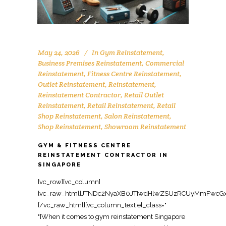
May 24, 2026
In
Gym Reinstatement
,
Business Premises Reinstatement
,
Commercial
Reinstatement
,
Fitness Centre Reinstatement
,
Outlet Reinstatement
,
Reinstatement
,
Reinstatement Contractor
,
Retail Outlet
Reinstatement
,
Retail Reinstatement
,
Retail
Shop Reinstatement
,
Salon Reinstatement
,
Shop Reinstatement
,
Showroom Reinstatement
GYM & FITNESS CENTRE
REINSTATEMENT CONTRACTOR IN
SINGAPORE
[vc_row][vc_column][vc_raw_html]JTNDc2NyaXB0JTIwdHlwZSUzRCUyMmFwcGxpY2F0aW9uJTJGbGQlMkJqc29uJTIyJTNFJTBBJTdCJTBBJTIwJTIwJTIyJTQwY29udGV4dCUyMiUzQSUyMCUyMmh0dHBzJTNBJTJGJTJGc2NoZW1hLm9yZyUyMiUyQyUwQSUyMCUyMCUyMiU0MGdyYXBoJTIyJTNBJTIwJTVCJTBBJTIwJTIwJTIwJTIwJTdCJTBBJTIwJTIwJTIwJTIwJTIwJTIwJTIyJTQwdHlwZSUyMiUzQSUyMCUyMk9yZ2FuaXphdGlvbiUyMiUyQyUwQSUyMCUyMCUyMCUyMCUyMCUyMCUyMm5hbWUlMjIlM0ElMjAlMjJPZmZpY2UlMjBSZWluc3RhdGVtZW50JTIwU2luZ2Fwb3JlJTIyJTJDJTBBJTIwJTIwJTIwJTIwJTIwJTIwJTIydXJsJTIyJTNBJTIwJTIyaHR0cHMlM0ElMkYlMkZ3d3cub2ZmaWNlcmVpbnN0YXRlbWVudHNpbmdhcG9yZS5jb20lMkYlMjIlMkMlMEElMjAlMjAlMjAlMjAlMjAlMjAlMjJsb2dvJTIyJTNBJTIwJTIyaHR0cHMlM0ElMkYlMkZ3d3cub2ZmaWNlcmVpbnN0YXRlbWVudHNpbmdhcG9yZS5jb20lMkZsb2dvLnBuZyUyMiUyQyUwQSUyMCUyMCUyMCUyMCUyMCUyMCUyMnNhbWVBcyUyMiUzQSUyMCU1QiUwQSUyMCUyMCUyMCUyMCUyMCUyMCUyMCUyMCUyMmh0dHBzJTNBJTJGJTJGd3d3LmZhY2Vib29rLmNvbSUyRk9mZmljZVJlaW5zdGF0ZW1lbnRTaW5nYXBvcmUlMjIlMkMlMEElMjAlMjAlMjAlMjAlMjAlMjAlMjAlMjAlMjJodHRwcyUzQSUyRiUyRnd3dy5saW5rZWRpbi5jb20lMkZjb21wYW55JTJGb2ZmaWNlLXJlaW5zdGF0ZW1lbnQtc2luZ2Fwb3JlJTIyJTBBJTIwJTIwJTIwJTIwJTIwJTIwJTVEJTJDJTBBJTIwJTIwJTIwJTIwJTIwJTIwJTIyY29udGFjdFBvaW50JTIyJTNBJTIwJTVCJTBBJTIwJTIwJTIwJTIwJTIwJTIwJTIwJTIwJTdCJTBBJTIwJTIwJTIwJTIwJTIwJTIwJTIwJTIwJTIwJTIwJTIyJTQwdHlwZSUyMiUzQSUyMCUyMkNvbnRhY3RQb2ludCUyMiUyQyUwQSUyMCUyMCUyMCUyMCUyMCUyMCUyMCUyMCUyMCUyMCUyMnRlbGVwaG9uZSUyMiUzQSUyMCUyMiUyQjY1JTIwNjM2OSUyMDgxMjMlMjIlMkMlMEElMjAlMjAlMjAlMjAlMjAlMjAlMjAlMjAlMjAlMjAlMjJjb250YWN0VHlwZSUyMiUzQSUyMCUyMmN1c3RvbWVyJTIwc2VydmljZSUyMiUyQyUwQSUyMCUyMCUyMCUyMCUyMCUyMCUyMCUyMCUyMCUyMCUyMmFyZWFTZXJ2ZWQlMjIlM0ElMjAlMjJTRyUyMiUyQyUwQSUyMCUyMCUyMCUyMCUyMCUyMCUyMCUyMCUyMCUyMCUyMmF2YWlsYWJsZUxhbmd1YWdlJTIyJTNBJTIwJTIyZW4lMjIlMEElMjAlMjAlMjAlMjAlMjAlMjAlMjAlMjAlN0QlMEElMjAlMjAlMjAlMjAlMjAlMjAlNUQlMEElMjAlMjAlMjAlMjAlN0QlMkMlMEElMjAlMjAlMjAlMjAlN0IlMEElMjAlMjAlMjAlMjAlMjAlMjAlMjIlNDB0eXBlJTIyJTNBJTIwJTIyV2ViU2l0ZSUyMiUyQyUwQSUyMCUyMCUyMCUyMCUyMCUyMCUyMnVybCUyMiUzQSUyMCUyMmh0dHBzJTNBJTJGJTJGd3d3Lm9mZmljZXJlaW5zdGF0ZW1lbnRzaW5nYXBvcmUuY29tJTJGJTIyJTJDJTBBJTIwJTIwJTIwJTIwJTIwJTIwJTIycG90ZW50aWFsQWN0aW9uJTIyJTNBJTIwJTdCJTBBJTIwJTIwJTIwJTIwJTIwJTIwJTIwJTIwJTIyJTQwdHlwZSUyMiUzQSUyMCUyMlNlYXJjaEFjdGlvbiUyMiUyQyUwQSUyMCUyMCUyMCUyMCUyMCUyMCUyMCUyMCUyMnRhcmdldCUyMiUzQSUyMCUyMmh0dHBzJTNBJTJGJTJGd3d3Lm9mZmljZXJlaW5zdGF0ZW1lbnRzaW5nYXBvcmUuY29tJTJGJTNGcyUzRCU3QnNlYXJjaF90ZXJtX3N0cmluZyU3RCUyMiUyQyUwQSUyMCUyMCUyMCUyMCUyMCUyMCUyMCUyMCUyMnF1ZXJ5LWlucHV0JTIyJTNBJTIwJTIycmVxdWlyZWQlMjBuYW1lJTNEc2VhcmNoX3Rlcm1fc3RyaW5nJTIyJTBBJTIwJTIwJTIwJTIwJTIwJTIwJTdEJTBBJTIwJTIwJTIwJTIwJTdEJTJDJTBBJTIwJTIwJTIwJTIwJTdCJTBBJTIwJTIwJTIwJTIwJTIwJTIwJTIyJTQwdHlwZSUyMiUzQSUyMCUyMkxvY2FsQnVzaW5lc3MlMjIlMkMlMEElMjAlMjAlMjAlMjAlMjAlMjAlMjJuYW1lJTIyJTNBJTIwJTIyT2ZmaWNlJTIwUmVpbnN0YXRlbWVudCUyMFNpbmdhcG9yZSUyMENvbnRyYWN0b3IlMjIlMkMlMEElMjAlMjAlMjAlMjAlMjAlMjAlMjJhZGRyZXNzJTIyJTNBJTIwJTdCJTBBJTIwJTIwJTIwJTIwJTIwJTIwJTIwJTIwJTIyJTQwdHlwZSUyMiUzQSUyMCUyMlBvc3RhbEFkZHJlc3MlMjIlMkMlMEElMjAlMjAlMjAlMjAlMjAlMjAlMjAlMjAlMjJzdHJlZXRBZGRyZXNzJTIyJTNBJTIwJTIyOCUyMEFkbWlyYWx0eSUyMFN0cmVldCUyMCUyMzA3JUUyJTgwJTkxMDElMjBBZG1pcmF4JTIyJTJDJTBBJTIwJTIwJTIwJTIwJTIwJTIwJTIwJTIwJTIyYWRkcmVzc0xvY2FsaXR5JTIyJTNBJTIwJTIyU2luZ2Fwb3JlJTIyJTJDJTBBJTIwJTIwJTIwJTIwJTIwJTIwJTIwJTIwJTIycG9zdGFsQ29kZSUyMiUzQSUyMCUyMjc1NzQzOCUyMiUyQyUwQSUyMCUyMCUyMCUyMCUyMCUyMCUyMCUyMCUyMmFkZHJlc3NDb3VudHJ5JTIyJTNBJTIwJTIyU0clMjIlMEElMjAlMjAlMjAlMjAlMjAlMjAlN0QlMkMlMEElMjAlMjAlMjAlMjAlMjAlMjAlMjJ0ZWxlcGhvbmUlMjIlM0ElMjAlMjIlMkI2NSUyMDYzNjklMjA4MTIzJTIyJTJDJTBBJTIwJTIwJTIwJTIwJTIwJTIwJTIydXJsJTIyJTNBJTIwJTIyaHR0cHMlM0ElMkYlMkZ3d3cub2ZmaWNlcmVpbnN0YXRlbWVudHNpbmdhcG9yZS5jb20lMkZneW0tZml0bmVzcy1jZW50cmUtcmVpbnN0YXRlbWVudC1zaW5nYXBvcmUtY29udHJhY3RvciUyRiUyMiUyQyUwQSUyMCUyMCUyMCUyMCUyMCUyMCUyMmRlc2NyaXB0aW9uJTIyJTNBJTIwJTIyU3BlY2lhbGlzdCUyMGNvbnRyYWN0b3IlMjBmb3IlMjBneW0lMjByZWluc3RhdGVtZW50JTIwYW5kJTIwZml0bmVzcyUyMGNlbnRyZSUyMHJlaW5zdGF0ZW1lbnQlMjBpbiUyMFNpbmdhcG9yZSUyQyUyMHJlc3RvcmluZyUyMHdvcmtvdXQlMjBzcGFjZXMlMjBhbmQlMjBmaXRuZXNzJTIwcHJlbWlzZXMlMjB0byUyMHRoZWlyJTIwb3JpZ2luYWwlMjBjb25kaXRpb24lMjBmb3IlMjBsZWFzZSUyMGhhbmRvdmVyLiUyMiUyQyUwQSUyMCUyMCUyMCUyMCUyMCUyMCUyMm9wZW5pbmdIb3Vyc1NwZWNpZmljYXRpb24lMjIlM0ElMjAlNUIlMEElMjAlMjAlMjAlMjAlMjAlMjAlMjAlMjAlN0IlMEElMjAlMjAlMjAlMjAlMjAlMjAlMjAlMjAlMjAlMjAlMjIlNDB0eXBlJTIyJTNBJTIwJTIyT3BlbmluZ0hvdXJzU3BlY2lmaWNhdGlvbiUyMiUyQyUwQSUyMCUyMCUyMCUyMCUyMCUyMCUyMCUyMCUyMCUyMCUyMmRheU9mV2VlayUyMiUzQSUyMCU1QiUyMk1vbmRheSUyMiUyQyUyMlR1ZXNkYXklMjIlMkMlMjJXZWRuZXNkYXklMjIlMkMlMjJUaHVyc2RheSUyMiUyQyUyMkZyaWRheSUyMiU1RCUyQyUwQSUyMCUyMCUyMCUyMCUyMCUyMCUyMCUyMCUyMCUyMCUyMm9wZW5zJTIyJTNBJTIwJTIyMDklM0EwMCUyMiUyQyUwQSUyMCUyMCUyMCUyMCUyMCUyMCUyMCUyMCUyMCUyMCUyMmNsb3NlcyUyMiUzQSUyMCUyMjE4JTNBMDAlMjIlMEElMjAlMjAlMjAlMjAlMjAlMjAlMjAlMjAlN0QlMkMlMEElMjAlMjAlMjAlMjAlMjAlMjAlMjAlMjAlN0IlMEElMjAlMjAlMjAlMjAlMjAlMjAlMjAlMjAlMjAlMjAlMjIlNDB0eXBlJTIyJTNBJTIwJTIyT3BlbmluZ0hvdXJzU3BlY2lmaWNhdGlvbiUyMiUyQyUwQSUyMCUyMCUyMCUyMCUyMCUyMCUyMCUyMCUyMCUyMCUyMmRheU9mV2VlayUyMiUzQSUyMCUyMlNhdHVyZGF5JTIyJTJDJTBBJTIwJTIwJTIwJTIwJTIwJTIwJTIwJTIwJTIwJTIwJTIyb3BlbnMlMjIlM0ElMjAlMjIwOSUzQTAwJTIyJTJDJTBBJTIwJTIwJTIwJTIwJTIwJTIwJTIwJTIwJTIwJTIwJTIyY2xvc2VzJTIyJTNBJTIwJTIyMTIlM0EwMCUyMiUwQSUyMCUyMCUyMCUyMCUyMCUyMCUyMCUyMCU3RCUwQSUyMCUyMCUyMCUyMCUyMCUyMCU1RCUyQyUwQSUyMCUyMCUyMCUyMCUyMCUyMCUyMmltYWdlJTIyJTNBJTIwJTVCJTBBJTIwJTIwJTIwJTIwJTIwJTIwJTIwJTIwJTIyaHR0cHMlM0ElMkYlMkZ3d3cub2ZmaWNlcmVpbnN0YXRlbWVudHNpbmdhcG9yZS5jb20lMkZpbWFnZXMlMkZneW0tcmVpbnN0YXRlbWVudC0xLmpwZyUyMiUyQyUwQSUyMCUyMCUyMCUyMCUyMCUyMCUyMCUyMCUyMmh0dHBzJTNBJTJGJTJGd3d3Lm9mZmljZXJlaW5zdGF0ZW1lbnRzaW5nYXBvcmUuY29tJTJGaW1hZ2VzJTJGZ3ltLXJlaW5zdGF0ZW1lbnQtMi5qcGclMjIlMEElMjAlMjAlMjAlMjAlMjAlMjAlNUQlMkMlMEElMjAlMjAlMjAlMjAlMjAlMjAlMjJhZ2dyZWdhdGVSYXRpbmclMjIlM0ElMjAlN0IlMEElMjAlMjAlMjAlMjAlMjAlMjAlMjAlMjAlMjIlNDB0eXBlJTIyJTNBJTIwJTIyQWdncmVnYXRlUmF0aW5nJTIyJTJDJTBBJTIwJTIwJTIwJTIwJTIwJTIwJTIwJTIwJTIycmF0aW5nVmFsdWUlMjIlM0ElMjAlMjI0LjklMjIlMkMlMEElMjAlMjAlMjAlMjAlMjAlMjAlMjAlMjAlMjJyZXZpZXdDb3VudCUyMiUzQSUyMCUyMjQ1JTIyJTBBJTIwJTIwJTIwJTIwJTIwJTIwJTdEJTJDJTBBJTIwJTIwJTIwJTIwJTIwJTIwJTIycHJpY2VSYW5nZSUyMiUzQSUyMCUyMkNvbnRhY3QlMjBmb3IlMjBxdW90ZSUyMiUwQSUyMCUyMCUyMCUyMCU3RCUyQyUwQSUyMCUyMCUyMCUyMCU3QiUwQSUyMCUyMCUyMCUyMCUyMCUyMCUyMiU0MHR5cGUlMjIlM0ElMjAlMjJTZXJ2aWNlJTIyJTJDJTBBJTIwJTIwJTIwJTIwJTIwJTIwJTIyc2VydmljZVR5cGUlMjIlM0ElMjAlMjJHeW0lMjBSZWluc3RhdGVtZW50JTIyJTJDJTBBJTIwJTIwJTIwJTIwJTIwJTIwJTIycHJvdmlkZXIlMjIlM0ElMjAlN0IlMEElMjAlMjAlMjAlMjAlMjAlMjAlMjAlMjAlMjIlNDB0eXBlJTIyJTNBJTIwJTIyTG9jYWxCdXNpbmVzcyUyMiUyQyUwQSUyMCUyMCUyMCUyMCUyMCUyMCUyMCUyMCUyMm5hbWUlMjIlM0ElMjAlMjJPZmZpY2UlMjBSZWluc3RhdGVtZW50JTIwU2luZ2Fwb3JlJTIwQ29udHJhY3RvciUyMiUyQyUwQSUyMCUyMCUyMCUyMCUyMCUyMCUyMCUyMCUyMnVybCUyMiUzQSUyMCUyMmh0dHBzJTNBJTJGJTJGd3d3Lm9mZmljZXJlaW5zdGF0ZW1lbnRzaW5nYXBvcmUuY29tJTJGZ3ltLWZpdG5lc3MtY2VudHJlLXJlaW5zdGF0ZW1lbnQtc2luZ2Fwb3JlLWNvbnRyYWN0b3IlMkYlMjIlMEElMjAlMjAlMjAlMjAlMjAlMjAlN0QlMkMlMEElMjAlMjAlMjAlMjAlMjAlMjAlMjJhcmVhU2VydmVkJTIyJTNBJTIwJTdCJTBBJTIwJTIwJTIwJTIwJTIwJTIwJTIwJTIwJTIyJTQwdHlwZSUyMiUzQSUyMCUyMkNvdW50cnklMjIlMkMlMEElMjAlMjAlMjAlMjAlMjAlMjAlMjAlMjAlMjJuYW1lJTIyJTNBJTIwJTIyU2luZ2Fwb3JlJTIyJTBBJTIwJTIwJTIwJTIwJTIwJTIwJTdEJTJDJTBBJTIwJTIwJTIwJTIwJTIwJTIwJTIya2V5d29yZHMlMjIlM0ElMjAlNUIlMEElMjAlMjAlMjAlMjAlMjAlMjAlMjAlMjAlMjJneW0lMjByZWluc3RhdGVtZW50JTIyJTJDJTBBJTIwJTIwJTIwJTIwJTIwJTIwJTIwJTIwJTIyZml0bmVzcyUyMGNlbnRyZSUyMHJlaW5zdGF0ZW1lbnQlMjBTaW5nYXBvcmUlMjIlMkMlMEElMjAlMjAlMjAlMjAlMjAlMjAlMjAlMjAlMjJmaXRuZXNzJTIwZ3ltJTIwbWFrZSVFMiU4MCU5MWdvb2QlMjBTaW5nYXBvcmUlMjIlMkMlMEElMjAlMjAlMjAlMjAlMjAlMjAlMjAlMjAlMjJ3b3Jrb3V0JTIwc3BhY2UlMjByZWluc3RhdGVtZW50JTIwU2luZ2Fwb3JlJTIyJTJDJTBBJTIwJTIwJTIwJTIwJTIwJTIwJTIwJTIwJTIyY29tbWVyY2lhbCUyMGd5bSUyMHJlaW5zdGF0ZW1lbnQlMjBTaW5nYXBvcmUlMjIlMEElMjAlMjAlMjAlMjAlMjAlMjAlNUQlMkMlMEElMjAlMjAlMjAlMjAlMjAlMjAlMjJkZXNjcmlwdGlvbiUyMiUzQSUyMCUyMlByb2Zlc3Npb25hbCUyMGd5bSUyMHJlaW5zdGF0ZW1lbnQlMjBzZXJ2aWNlcyUyMGluJTIwU2luZ2Fwb3JlJTJDJTIwaW5jbHVkaW5nJTIwZGlzbWFudGxpbmclMjBneW0lMjBmbG9vcmluZyUyMGFuZCUyMGZpeHR1cmVzJTJDJTIwcmVtb3ZpbmclMjBwYXJ0aXRpb25zJTJDJTIwcmVzdG9yaW5nJTIwd2FsbHMlMjBhbmQlMjBjZWlsaW5ncyUyQyUyMHJld2lyaW5nJTJDJTIwYW5kJTIwcHJlcGFyaW5nJTIwdGhlJTIwZml0bmVzcyUyMHNwYWNlJTIwZm9yJTIwaGFuZG92ZXIuJTIyJTBBJTIwJTIwJTIwJTIwJTdEJTJDJTBBJTIwJTIwJTIwJTIwJTdCJTBBJTIwJTIwJTIwJTIwJTIwJTIwJTIyJTQwdHlwZSUyMiUzQSUyMCUyMlByb2R1Y3QlMjIlMkMlMEElMjAlMjAlMjAlMjAlMjAlMjAlMjJuYW1lJTIyJTNBJTIwJTIyR3ltJTIwUmVpbnN0YXRlbWVudCUyMFNlcnZpY2UlMjBQYWNrYWdlJTIyJTJDJTBBJTIwJTIwJTIwJTIwJTIwJTIwJTIyZGVzY3JpcHRpb24lMjIlM0ElMjAlMjJUdXJua2V5JTIwcmVpbnN0YXRlbWVudCUyMHNvbHV0aW9uJTIwZm9yJTIwZ3ltcyUyMGFuZCUyMGZpdG5lc3MlMjBjZW50cmVzJTIwaW4lMjBTaW5nYXBvcmUlMjAlRTIlODAlOTQlMjByZXN0b3JpbmclMjB3b3Jrb3V0JTIwcHJlbWlzZXMlMjB0byUyMGl0cyUyMG9yaWdpbmFsJTIwc3RhdGUlMjBmb3IlMjBsYW5kbG9yZC1jb21wbGlhbnQlMjBoYW5kb3Zlci4lMjIlMkMlMEElMjAlMjAlMjAlMjAlMjAlMjAlMjJicmFuZCUyMiUzQSUyMCU3QiUwQSUyMCUyMCUyMCUyMCUyMCUyMCUyMCUyMCUyMiU0MHR5cGUlMjIlM0ElMjAlMjJPcmdhbml6YXRpb24lMjIlMkMlMEElMjAlMjAlMjAlMjAlMjAlMjAlMjAlMjAlMjJuYW1lJTIyJTNBJTIwJTIyT2ZmaWNlJTIwUmVpbnN0YXRlbWVudCUyMFNpbmdhcG9yZSUyMiUwQSUyMCUyMCUyMCUyMCUyMCUyMCU3RCUyQyUwQSUyMCUyMCUyMCUyMCUyMCUyMCUyMm9mZmVycyUyMiUzQSUyMCU3QiUwQSUyMCUyMCUyMCUyMCUyMCUyMCUyMCUyMCUyMiU0MHR5cGUlMjIlM0ElMjAlMjJPZmZlciUyMiUyQyUwQSUyMCUyMCUyMCUyMCUyMCUyMCUyMCUyMCUyMnVybCUyMiUzQSUyMCUyMmh0dHBzJTNBJTJGJTJGd3d3Lm9mZmljZXJlaW5zdGF0ZW1lbnRzaW5nYXBvcmUuY29tJTJGZ3ltLWZpdG5lc3MtY2VudHJlLXJlaW5zdGF0ZW1lbnQtc2luZ2Fwb3JlLWNvbnRyYWN0b3IlMkYlMjIlMkMlMEElMjAlMjAlMjAlMjAlMjAlMjAlMjAlMjAlMjJwcmljZUN1cnJlbmN5JTIyJTNBJTIwJTIyU0dEJTIyJTJDJTBBJTIwJTIwJTIwJTIwJTIwJTIwJTIwJTIwJTIyYXZhaWxhYmlsaXR5JTIyJTNBJTIwJTIyaHR0cHMlM0ElMkYlMkZzY2hlbWEub3JnJTJGSW5TdG9jayUyMiUyQyUwQSUyMCUyMCUyMCUyMCUyMCUyMCUyMCUyMCUyMnByaWNlJTIyJTNBJTIwJTIyQ29udGFjdCUyMGZvciUyMHF1b3RlJTIyJTBBJTIwJTIwJTIwJTIwJTIwJTIwJTdEJTJDJTBBJTIwJTIwJTIwJTIwJTIwJTIwJTIyYWdncmVnYXRlUmF0aW5nJTIyJTNBJTIwJTdCJTBBJTIwJTIwJTIwJTIwJTIwJTIwJTIwJTIwJTIyJTQwdHlwZSUyMiUzQSUyMCUyMkFnZ3JlZ2F0ZVJhdGluZyUyMiUyQyUwQSUyMCUyMCUyMCUyMCUyMCUyMCUyMCUyMCUyMnJhdGluZ1ZhbHVlJTIyJTNBJTIwJTIyNC45JTIyJTJDJTBBJTIwJTIwJTIwJTIwJTIwJTIwJTIwJTIwJTIycmV2aWV3Q291bnQlMjIlM0ElMjAlMjI0NSUyMiUwQSUyMCUyMCUyMCUyMCUyMCUyMCU3RCUwQSUyMCUyMCUy