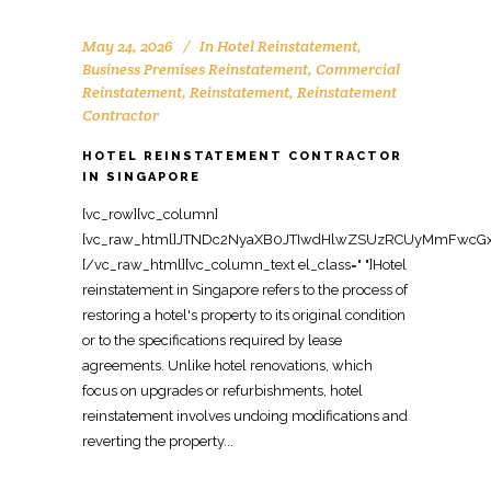
May 24, 2026
In
Hotel Reinstatement
,
Business Premises Reinstatement
,
Commercial
Reinstatement
,
Reinstatement
,
Reinstatement
Contractor
HOTEL REINSTATEMENT CONTRACTOR
IN SINGAPORE
[vc_row][vc_column][vc_raw_html]JTNDc2NyaXB0JTIwdHlwZSUzRCUyMmFwcGxpY2F0aW9uJTJGbGQlMkJqc29uJTIyJTNFJTBBJTdCJTBBJTIwJTIwJTIyJTQwY29udGV4dCUyMiUzQSUyMCUyMmh0dHBzJTNBJTJGJTJGc2NoZW1hLm9yZyUyMiUyQyUwQSUyMCUyMCUyMiU0MGdyYXBoJTIyJTNBJTIwJTVCJTBBJTIwJTIwJTIwJTIwJTdCJTBBJTIwJTIwJTIwJTIwJTIwJTIwJTIyJTQwdHlwZSUyMiUzQSUyMCUyMk9yZ2FuaXphdGlvbiUyMiUyQyUwQSUyMCUyMCUyMCUyMCUyMCUyMCUyMm5hbWUlMjIlM0ElMjAlMjJPZmZpY2UlMjBSZWluc3RhdGVtZW50JTIwU2luZ2Fwb3JlJTIyJTJDJTBBJTIwJTIwJTIwJTIwJTIwJTIwJTIydXJsJTIyJTNBJTIwJTIyaHR0cHMlM0ElMkYlMkZ3d3cub2ZmaWNlcmVpbnN0YXRlbWVudHNpbmdhcG9yZS5jb20lMkYlMjIlMkMlMEElMjAlMjAlMjAlMjAlMjAlMjAlMjJsb2dvJTIyJTNBJTIwJTIyaHR0cHMlM0ElMkYlMkZ3d3cub2ZmaWNlcmVpbnN0YXRlbWVudHNpbmdhcG9yZS5jb20lMkZsb2dvLnBuZyUyMiUyQyUwQSUyMCUyMCUyMCUyMCUyMCUyMCUyMnNhbWVBcyUyMiUzQSUyMCU1QiUwQSUyMCUyMCUyMCUyMCUyMCUyMCUyMCUyMCUyMmh0dHBzJTNBJTJGJTJGd3d3LmZhY2Vib29rLmNvbSUyRk9mZmljZVJlaW5zdGF0ZW1lbnRTaW5nYXBvcmUlMjIlMkMlMEElMjAlMjAlMjAlMjAlMjAlMjAlMjAlMjAlMjJodHRwcyUzQSUyRiUyRnd3dy5saW5rZWRpbi5jb20lMkZjb21wYW55JTJGb2ZmaWNlLXJlaW5zdGF0ZW1lbnQtc2luZ2Fwb3JlJTIyJTBBJTIwJTIwJTIwJTIwJTIwJTIwJTVEJTJDJTBBJTIwJTIwJTIwJTIwJTIwJTIwJTIyY29udGFjdFBvaW50JTIyJTNBJTIwJTVCJTBBJTIwJTIwJTIwJTIwJTIwJTIwJTIwJTIwJTdCJTBBJTIwJTIwJTIwJTIwJTIwJTIwJTIwJTIwJTIwJTIwJTIyJTQwdHlwZSUyMiUzQSUyMCUyMkNvbnRhY3RQb2ludCUyMiUyQyUwQSUyMCUyMCUyMCUyMCUyMCUyMCUyMCUyMCUyMCUyMCUyMnRlbGVwaG9uZSUyMiUzQSUyMCUyMiUyQjY1JTIwNjM2OSUyMDgxMjMlMjIlMkMlMEElMjAlMjAlMjAlMjAlMjAlMjAlMjAlMjAlMjAlMjAlMjJjb250YWN0VHlwZSUyMiUzQSUyMCUyMmN1c3RvbWVyJTIwc2VydmljZSUyMiUyQyUwQSUyMCUyMCUyMCUyMCUyMCUyMCUyMCUyMCUyMCUyMCUyMmFyZWFTZXJ2ZWQlMjIlM0ElMjAlMjJTRyUyMiUyQyUwQSUyMCUyMCUyMCUyMCUyMCUyMCUyMCUyMCUyMCUyMCUyMmF2YWlsYWJsZUxhbmd1YWdlJTIyJTNBJTIwJTIyZW4lMjIlMEElMjAlMjAlMjAlMjAlMjAlMjAlMjAlMjAlN0QlMEElMjAlMjAlMjAlMjAlMjAlMjAlNUQlMEElMjAlMjAlMjAlMjAlN0QlMkMlMEElMjAlMjAlMjAlMjAlN0IlMEElMjAlMjAlMjAlMjAlMjAlMjAlMjIlNDB0eXBlJTIyJTNBJTIwJTIyV2ViU2l0ZSUyMiUyQyUwQSUyMCUyMCUyMCUyMCUyMCUyMCUyMnVybCUyMiUzQSUyMCUyMmh0dHBzJTNBJTJGJTJGd3d3Lm9mZmljZXJlaW5zdGF0ZW1lbnRzaW5nYXBvcmUuY29tJTJGJTIyJTJDJTBBJTIwJTIwJTIwJTIwJTIwJTIwJTIycG90ZW50aWFsQWN0aW9uJTIyJTNBJTIwJTdCJTBBJTIwJTIwJTIwJTIwJTIwJTIwJTIwJTIwJTIyJTQwdHlwZSUyMiUzQSUyMCUyMlNlYXJjaEFjdGlvbiUyMiUyQyUwQSUyMCUyMCUyMCUyMCUyMCUyMCUyMCUyMCUyMnRhcmdldCUyMiUzQSUyMCUyMmh0dHBzJTNBJTJGJTJGd3d3Lm9mZmljZXJlaW5zdGF0ZW1lbnRzaW5nYXBvcmUuY29tJTJGJTNGcyUzRCU3QnNlYXJjaF90ZXJtX3N0cmluZyU3RCUyMiUyQyUwQSUyMCUyMCUyMCUyMCUyMCUyMCUyMCUyMCUyMnF1ZXJ5LWlucHV0JTIyJTNBJTIwJTIycmVxdWlyZWQlMjBuYW1lJTNEc2VhcmNoX3Rlcm1fc3RyaW5nJTIyJTBBJTIwJTIwJTIwJTIwJTIwJTIwJTdEJTBBJTIwJTIwJTIwJTIwJTdEJTJDJTBBJTIwJTIwJTIwJTIwJTdCJTBBJTIwJTIwJTIwJTIwJTIwJTIwJTIyJTQwdHlwZSUyMiUzQSUyMCUyMkxvY2FsQnVzaW5lc3MlMjIlMkMlMEElMjAlMjAlMjAlMjAlMjAlMjAlMjJuYW1lJTIyJTNBJTIwJTIyT2ZmaWNlJTIwUmVpbnN0YXRlbWVudCUyMFNpbmdhcG9yZSUyMENvbnRyYWN0b3IlMjIlMkMlMEElMjAlMjAlMjAlMjAlMjAlMjAlMjJhZGRyZXNzJTIyJTNBJTIwJTdCJTBBJTIwJTIwJTIwJTIwJTIwJTIwJTIwJTIwJTIyJTQwdHlwZSUyMiUzQSUyMCUyMlBvc3RhbEFkZHJlc3MlMjIlMkMlMEElMjAlMjAlMjAlMjAlMjAlMjAlMjAlMjAlMjJzdHJlZXRBZGRyZXNzJTIyJTNBJTIwJTIyOCUyMEFkbWlyYWx0eSUyMFN0cmVldCUyMCUyMzA3JUUyJTgwJTkxMDElMjBBZG1pcmF4JTIyJTJDJTBBJTIwJTIwJTIwJTIwJTIwJTIwJTIwJTIwJTIyYWRkcmVzc0xvY2FsaXR5JTIyJTNBJTIwJTIyU2luZ2Fwb3JlJTIyJTJDJTBBJTIwJTIwJTIwJTIwJTIwJTIwJTIwJTIwJTIycG9zdGFsQ29kZSUyMiUzQSUyMCUyMjc1NzQzOCUyMiUyQyUwQSUyMCUyMCUyMCUyMCUyMCUyMCUyMCUyMCUyMmFkZHJlc3NDb3VudHJ5JTIyJTNBJTIwJTIyU0clMjIlMEElMjAlMjAlMjAlMjAlMjAlMjAlN0QlMkMlMEElMjAlMjAlMjAlMjAlMjAlMjAlMjJ0ZWxlcGhvbmUlMjIlM0ElMjAlMjIlMkI2NSUyMDYzNjklMjA4MTIzJTIyJTJDJTBBJTIwJTIwJTIwJTIwJTIwJTIwJTIydXJsJTIyJTNBJTIwJTIyaHR0cHMlM0ElMkYlMkZ3d3cub2ZmaWNlcmVpbnN0YXRlbWVudHNpbmdhcG9yZS5jb20lMkZob3RlbC1yZWluc3RhdGVtZW50LXNpbmdhcG9yZS1jb250cmFjdG9yJTJGJTIyJTJDJTBBJTIwJTIwJTIwJTIwJTIwJTIwJTIyZGVzY3JpcHRpb24lMjIlM0ElMjAlMjJTcGVjaWFsaXN0JTIwY29udHJhY3RvciUyMGZvciUyMGhvdGVsJTIwcmVpbnN0YXRlbWVudCUyMGluJTIwU2luZ2Fwb3JlJTJDJTIwcmVzdG9yaW5nJTIwaG90ZWwlMjBwcmVtaXNlcyUyQyUyMGd1ZXN0JTIwcm9vbXMlMjBhbmQlMjBob3NwaXRhbGl0eSUyMHNwYWNlcyUyMHRvJTIwbWFrZSVFMiU4MCU5MWdvb2QlMjBjb25kaXRpb24lMjBmb3IlMjBsZWFzZSUyMGhhbmRvdmVyLiUyMiUyQyUwQSUyMCUyMCUyMCUyMCUyMCUyMCUyMm9wZW5pbmdIb3Vyc1NwZWNpZmljYXRpb24lMjIlM0ElMjAlNUIlMEElMjAlMjAlMjAlMjAlMjAlMjAlMjAlMjAlN0IlMEElMjAlMjAlMjAlMjAlMjAlMjAlMjAlMjAlMjAlMjAlMjIlNDB0eXBlJTIyJTNBJTIwJTIyT3BlbmluZ0hvdXJzU3BlY2lmaWNhdGlvbiUyMiUyQyUwQSUyMCUyMCUyMCUyMCUyMCUyMCUyMCUyMCUyMCUyMCUyMmRheU9mV2VlayUyMiUzQSUyMCU1QiUyMk1vbmRheSUyMiUyQyUyMlR1ZXNkYXklMjIlMkMlMjJXZWRuZXNkYXklMjIlMkMlMjJUaHVyc2RheSUyMiUyQyUyMkZyaWRheSUyMiU1RCUyQyUwQSUyMCUyMCUyMCUyMCUyMCUyMCUyMCUyMCUyMCUyMCUyMm9wZW5zJTIyJTNBJTIwJTIyMDklM0EwMCUyMiUyQyUwQSUyMCUyMCUyMCUyMCUyMCUyMCUyMCUyMCUyMCUyMCUyMmNsb3NlcyUyMiUzQSUyMCUyMjE4JTNBMDAlMjIlMEElMjAlMjAlMjAlMjAlMjAlMjAlMjAlMjAlN0QlMkMlMEElMjAlMjAlMjAlMjAlMjAlMjAlMjAlMjAlN0IlMEElMjAlMjAlMjAlMjAlMjAlMjAlMjAlMjAlMjAlMjAlMjIlNDB0eXBlJTIyJTNBJTIwJTIyT3BlbmluZ0hvdXJzU3BlY2lmaWNhdGlvbiUyMiUyQyUwQSUyMCUyMCUyMCUyMCUyMCUyMCUyMCUyMCUyMCUyMCUyMmRheU9mV2VlayUyMiUzQSUyMCUyMlNhdHVyZGF5JTIyJTJDJTBBJTIwJTIwJTIwJTIwJTIwJTIwJTIwJTIwJTIwJTIwJTIyb3BlbnMlMjIlM0ElMjAlMjIwOSUzQTAwJTIyJTJDJTBBJTIwJTIwJTIwJTIwJTIwJTIwJTIwJTIwJTIwJTIwJTIyY2xvc2VzJTIyJTNBJTIwJTIyMTIlM0EwMCUyMiUwQSUyMCUyMCUyMCUyMCUyMCUyMCUyMCUyMCU3RCUwQSUyMCUyMCUyMCUyMCUyMCUyMCU1RCUyQyUwQSUyMCUyMCUyMCUyMCUyMCUyMCUyMmltYWdlJTIyJTNBJTIwJTVCJTBBJTIwJTIwJTIwJTIwJTIwJTIwJTIwJTIwJTIyaHR0cHMlM0ElMkYlMkZ3d3cub2ZmaWNlcmVpbnN0YXRlbWVudHNpbmdhcG9yZS5jb20lMkZpbWFnZXMlMkZob3RlbC1yZWluc3RhdGVtZW50LTEuanBnJTIyJTJDJTBBJTIwJTIwJTIwJTIwJTIwJTIwJTIwJTIwJTIyaHR0cHMlM0ElMkYlMkZ3d3cub2ZmaWNlcmVpbnN0YXRlbWVudHNpbmdhcG9yZS5jb20lMkZpbWFnZXMlMkZob3RlbC1yZWluc3RhdGVtZW50LTIuanBnJTIyJTBBJTIwJTIwJTIwJTIwJTIwJTIwJTVEJTJDJTBBJTIwJTIwJTIwJTIwJTIwJTIwJTIyYWdncmVnYXRlUmF0aW5nJTIyJTNBJTIwJTdCJTBBJTIwJTIwJTIwJTIwJTIwJTIwJTIwJTIwJTIyJTQwdHlwZSUyMiUzQSUyMCUyMkFnZ3JlZ2F0ZVJhdGluZyUyMiUyQyUwQSUyMCUyMCUyMCUyMCUyMCUyMCUyMCUyMCUyMnJhdGluZ1ZhbHVlJTIyJTNBJTIwJTIyNC45JTIyJTJDJTBBJTIwJTIwJTIwJTIwJTIwJTIwJTIwJTIwJTIycmV2aWV3Q291bnQlMjIlM0ElMjAlMjI0NSUyMiUwQSUyMCUyMCUyMCUyMCUyMCUyMCU3RCUyQyUwQSUyMCUyMCUyMCUyMCUyMCUyMCUyMnByaWNlUmFuZ2UlMjIlM0ElMjAlMjJDb250YWN0JTIwZm9yJTIwcXVvdGUlMjIlMEElMjAlMjAlMjAlMjAlN0QlMkMlMEElMjAlMjAlMjAlMjAlN0IlMEElMjAlMjAlMjAlMjAlMjAlMjAlMjIlNDB0eXBlJTIyJTNBJTIwJTIyU2VydmljZSUyMiUyQyUwQSUyMCUyMCUyMCUyMCUyMCUyMCUyMnNlcnZpY2VUeXBlJTIyJTNBJTIwJTIySG90ZWwlMjBSZWluc3RhdGVtZW50JTIyJTJDJTBBJTIwJTIwJTIwJTIwJTIwJTIwJTIycHJvdmlkZXIlMjIlM0ElMjAlN0IlMEElMjAlMjAlMjAlMjAlMjAlMjAlMjAlMjAlMjIlNDB0eXBlJTIyJTNBJTIwJTIyTG9jYWxCdXNpbmVzcyUyMiUyQyUwQSUyMCUyMCUyMCUyMCUyMCUyMCUyMCUyMCUyMm5hbWUlMjIlM0ElMjAlMjJPZmZpY2UlMjBSZWluc3RhdGVtZW50JTIwU2luZ2Fwb3JlJTIwQ29udHJhY3RvciUyMiUyQyUwQSUyMCUyMCUyMCUyMCUyMCUyMCUyMCUyMCUyMnVybCUyMiUzQSUyMCUyMmh0dHBzJTNBJTJGJTJGd3d3Lm9mZmljZXJlaW5zdGF0ZW1lbnRzaW5nYXBvcmUuY29tJTJGaG90ZWwtcmVpbnN0YXRlbWVudC1zaW5nYXBvcmUtY29udHJhY3RvciUyRiUyMiUwQSUyMCUyMCUyMCUyMCUyMCUyMCU3RCUyQyUwQSUyMCUyMCUyMCUyMCUyMCUyMCUyMmFyZWFTZXJ2ZWQlMjIlM0ElMjAlN0IlMEElMjAlMjAlMjAlMjAlMjAlMjAlMjAlMjAlMjIlNDB0eXBlJTIyJTNBJTIwJTIyQ291bnRyeSUyMiUyQyUwQSUyMCUyMCUyMCUyMCUyMCUyMCUyMCUyMCUyMm5hbWUlMjIlM0ElMjAlMjJTaW5nYXBvcmUlMjIlMEElMjAlMjAlMjAlMjAlMjAlMjAlN0QlMkMlMEElMjAlMjAlMjAlMjAlMjAlMjAlMjJrZXl3b3JkcyUyMiUzQSUyMCU1QiUwQSUyMCUyMCUyMCUyMCUyMCUyMCUyMCUyMCUyMmhvdGVsJTIwcmVpbnN0YXRlbWVudCUyMiUyQyUwQSUyMCUyMCUyMCUyMCUyMCUyMCUyMCUyMCUyMmhvc3BpdGFsaXR5JTIwc3BhY2UlMjByZWluc3RhdGVtZW50JTIwU2luZ2Fwb3JlJTIyJTJDJTBBJTIwJTIwJTIwJTIwJTIwJTIwJTIwJTIwJTIyaG90ZWwlMjBtYWtlLWdvb2QlMjBTaW5nYXBvcmUlMjIlMkMlMEElMjAlMjAlMjAlMjAlMjAlMjAlMjAlMjAlMjJndWVzdCUyMHJvb20lMjByZWluc3RhdGVtZW50JTIwU2luZ2Fwb3JlJTIyJTJDJTBBJTIwJTIwJTIwJTIwJTIwJTIwJTIwJTIwJTIyY29tbWVyY2lhbCUyMGhvdGVsJTIwaGFuZG92ZXIlMjBTaW5nYXBvcmUlMjIlMEElMjAlMjAlMjAlMjAlMjAlMjAlNUQlMkMlMEElMjAlMjAlMjAlMjAlMjAlMjAlMjJkZXNjcmlwdGlvbiUyMiUzQSUyMCUyMlByb2Zlc3Npb25hbCUyMGhvdGVsJTIwcmVpbnN0YXRlbWVudCUyMHNlcnZpY2VzJTIwaW4lMjBTaW5nYXBvcmUlMkMlMjBpbmNsdWRpbmclMjBkaXNtYW50bGluZyUyMG9mJTIwYnVpbHQlRTIlODAlOTFpbiUyMGhvdGVsJTIwZml4dHVyZXMlMkMlMjByZXN0b3JpbmclMjBndWVzdCUyMHJvb21zJTJDJTIwTSUyNkUlMjBzeXN0ZW1zJTJDJTIwZmxvb3JpbmclMkMlMjBhbmQlMjBwcmVwYXJpbmclMjBob3NwaXRhbGl0eSUyMHByZW1pc2VzJTIwZm9yJTIwbGFuZGxvcmQlMjBoYW5kb3Zlci4lMjIlMEElMjAlMjAlMjAlMjAlN0QlMkMlMEElMjAlMjAlMjAlMjAlN0IlMEElMjAlMjAlMjAlMjAlMjAlMjAlMjIlNDB0eXBlJTIyJTNBJTIwJTIyUHJvZHVjdCUyMiUyQyUwQSUyMCUyMCUyMCUyMCUyMCUyMCUyMm5hbWUlMjIlM0ElMjAlMjJIb3RlbCUyMFJlaW5zdGF0ZW1lbnQlMjBTZXJ2aWNlJTIwUGFja2FnZSUyMiUyQyUwQSUyMCUyMCUyMCUyMCUyMCUyMCUyMmRlc2NyaXB0aW9uJTIyJTNBJTIwJTIyVHVybmtleSUyMHJlaW5zdGF0ZW1lbnQlMjBzb2x1dGlvbiUyMGZvciUyMGhvdGVsJTIwcHJlbWlzZXMlMjBpbiUyMFNpbmdhcG9yZSUyMCVFMiU4MCU5NCUyMHJlc3RvcmluZyUyMGd1ZXN0JTIwcm9vbXMlMkMlMjBsb2JieSUyMGFyZWFzJTJDJTIwYW5kJTIwTSUyNkUlMjB0byUyMG9yaWdpbmFsJTIwY29uZGl0aW9uJTIwZm9yJTIwbGVhc2UlMjB0ZXJtaW5hdGlvbiUyMG9yJTIwcmUlRTIlODAlOTFoYW5kb3Zlci4lMjIlMkMlMEElMjAlMjAlMjAlMjAlMjAlMjAlMjJicmFuZCUyMiUzQSUyMCU3QiUwQSUyMCUyMCUyMCUyMCUyMCUyMCUyMCUyMCUyMiU0MHR5cGUlMjIlM0ElMjAlMjJPcmdhbml6YXRpb24lMjIlMkMlMEElMjAlMjAlMjAlMjAlMjAlMjAlMjAlMjAlMjJuYW1lJTIyJTNBJTIwJTIyT2ZmaWNlJTIwUmVpbnN0YXRlbWVudCUyMFNpbmdhcG9yZSUyMiUwQSUyMCUyMCUyMCUyMCUyMCUyMCU3RCUyQyUwQSUyMCUyMCUyMCUyMCUyMCUyMCUyMm9mZmVycyUyMiUzQSUyMCU3QiUwQSUyMCUyMCUyMCUyMCUyMCUyMCUyMCUyMCUyMiU0MHR5cGUlMjIlM0ElMjAlMjJPZmZlciUyMiUyQyUwQSUyMCUyMCUyMCUyMCUyMCUyMCUyMCUyMCUyMnVybCUyMiUzQSUyMCUyMmh0dHBzJTNBJTJGJTJGd3d3Lm9mZmljZXJlaW5zdGF0ZW1lbnRzaW5nYXBvcmUuY29tJTJGaG90ZWwtcmVpbnN0YXRlbWVudC1zaW5nYXBvcmUtY29udHJhY3RvciUyRiUyMiUyQyUwQSUyMCUyMCUyMCUyMCUyMCUyMCUyMCUyMCUyMnByaWNlQ3VycmVuY3klMjIlM0ElMjAlMjJTR0QlMjIlMkMlMEElMjAlMjAlMjAlMjAlMjAlMjAlMjAlMjAlMjJhdmFpbGFiaWxpdHklMjIlM0ElMjAlMjJodHRwcyUzQSUyRiUyRnNjaGVtYS5vcmclMkZJblN0b2NrJTIyJTJDJTBBJTIwJTIwJTIwJTIwJTIwJTIwJTIwJTIwJTIycHJpY2UlMjIlM0ElMjAlMjJDb250YWN0JTIwZm9yJTIwcXVvdGUlMjIlMEElMjAlMjAlMjAlMjAlMjAlMjAlN0QlMkMlMEElMjAlMjAlMjAlMjAlMjAlMjAlMjJhZ2dyZWdhdGVSYXRpbmclMjIlM0ElMjAlN0IlMEElMjAlMjAlMjAlMjAlMjAlMjAlMjAlMjAlMjIlNDB0eXBlJTIyJTNBJTIwJTIyQWdncmVnYXRlUmF0aW5nJTIyJTJDJTBBJTIwJTIwJTIwJTIwJTIwJTIwJTIwJTIwJTIycmF0aW5nVmFsdWUlMjIlM0ElMjAlMjI0LjklMjIlMkMlMEElMjAlMjAlMjAlMjAlMjAlMjAlMjAlMjAlMjJyZXZpZXdDb3VudCUyMiUzQSUyMCUyMjQ1JTIyJTBBJTIwJTIwJTIwJTIwJTIwJTIwJTdEJTBBJTIwJTIwJTIwJTIwJTdEJTJDJTBBJTIwJTIwJTIwJTIw