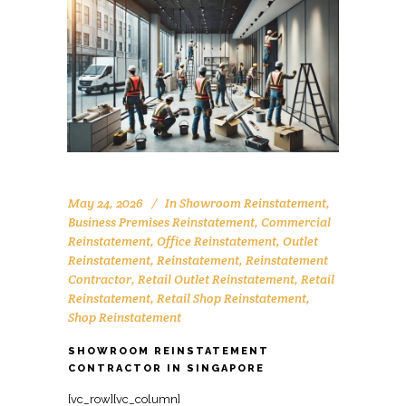
May 24, 2026
In
Showroom Reinstatement
,
Business Premises Reinstatement
,
Commercial
Reinstatement
,
Office Reinstatement
,
Outlet
Reinstatement
,
Reinstatement
,
Reinstatement
Contractor
,
Retail Outlet Reinstatement
,
Retail
Reinstatement
,
Retail Shop Reinstatement
,
Shop Reinstatement
SHOWROOM REINSTATEMENT
CONTRACTOR IN SINGAPORE
[vc_row][vc_column][vc_raw_html]JTNDc2NyaXB0JTIwdHlwZSUzRCUyMmFwcGxpY2F0aW9uJTJGbGQlMkJqc29uJTIyJTNFJTBBJTdCJTBBJTIwJTIwJTIyJTQwY29udGV4dCUyMiUzQSUyMCUyMmh0dHBzJTNBJTJGJTJGc2NoZW1hLm9yZyUyMiUyQyUwQSUyMCUyMCUyMiU0MGdyYXBoJTIyJTNBJTIwJTVCJTBBJTIwJTIwJTIwJTIwJTdCJTBBJTIwJTIwJTIwJTIwJTIwJTIwJTIyJTQwdHlwZSUyMiUzQSUyMCUyMk9yZ2FuaXphdGlvbiUyMiUyQyUwQSUyMCUyMCUyMCUyMCUyMCUyMCUyMm5hbWUlMjIlM0ElMjAlMjJPZmZpY2UlMjBSZWluc3RhdGVtZW50JTIwU2luZ2Fwb3JlJTIyJTJDJTBBJTIwJTIwJTIwJTIwJTIwJTIwJTIydXJsJTIyJTNBJTIwJTIyaHR0cHMlM0ElMkYlMkZ3d3cub2ZmaWNlcmVpbnN0YXRlbWVudHNpbmdhcG9yZS5jb20lMkYlMjIlMkMlMEElMjAlMjAlMjAlMjAlMjAlMjAlMjJsb2dvJTIyJTNBJTIwJTIyaHR0cHMlM0ElMkYlMkZ3d3cub2ZmaWNlcmVpbnN0YXRlbWVudHNpbmdhcG9yZS5jb20lMkZsb2dvLnBuZyUyMiUyQyUwQSUyMCUyMCUyMCUyMCUyMCUyMCUyMnNhbWVBcyUyMiUzQSUyMCU1QiUwQSUyMCUyMCUyMCUyMCUyMCUyMCUyMCUyMCUyMmh0dHBzJTNBJTJGJTJGd3d3LmZhY2Vib29rLmNvbSUyRk9mZmljZVJlaW5zdGF0ZW1lbnRTaW5nYXBvcmUlMjIlMkMlMEElMjAlMjAlMjAlMjAlMjAlMjAlMjAlMjAlMjJodHRwcyUzQSUyRiUyRnd3dy5saW5rZWRpbi5jb20lMkZjb21wYW55JTJGb2ZmaWNlLXJlaW5zdGF0ZW1lbnQtc2luZ2Fwb3JlJTIyJTBBJTIwJTIwJTIwJTIwJTIwJTIwJTVEJTJDJTBBJTIwJTIwJTIwJTIwJTIwJTIwJTIyY29udGFjdFBvaW50JTIyJTNBJTIwJTVCJTBBJTIwJTIwJTIwJTIwJTIwJTIwJTIwJTIwJTdCJTBBJTIwJTIwJTIwJTIwJTIwJTIwJTIwJTIwJTIwJTIwJTIyJTQwdHlwZSUyMiUzQSUyMCUyMkNvbnRhY3RQb2ludCUyMiUyQyUwQSUyMCUyMCUyMCUyMCUyMCUyMCUyMCUyMCUyMCUyMCUyMnRlbGVwaG9uZSUyMiUzQSUyMCUyMiUyQjY1JTIwNjM2OSUyMDgxMjMlMjIlMkMlMEElMjAlMjAlMjAlMjAlMjAlMjAlMjAlMjAlMjAlMjAlMjJjb250YWN0VHlwZSUyMiUzQSUyMCUyMmN1c3RvbWVyJTIwc2VydmljZSUyMiUyQyUwQSUyMCUyMCUyMCUyMCUyMCUyMCUyMCUyMCUyMCUyMCUyMmFyZWFTZXJ2ZWQlMjIlM0ElMjAlMjJTRyUyMiUyQyUwQSUyMCUyMCUyMCUyMCUyMCUyMCUyMCUyMCUyMCUyMCUyMmF2YWlsYWJsZUxhbmd1YWdlJTIyJTNBJTIwJTIyZW4lMjIlMEElMjAlMjAlMjAlMjAlMjAlMjAlMjAlMjAlN0QlMEElMjAlMjAlMjAlMjAlMjAlMjAlNUQlMEElMjAlMjAlMjAlMjAlN0QlMkMlMEElMjAlMjAlMjAlMjAlN0IlMEElMjAlMjAlMjAlMjAlMjAlMjAlMjIlNDB0eXBlJTIyJTNBJTIwJTIyV2ViU2l0ZSUyMiUyQyUwQSUyMCUyMCUyMCUyMCUyMCUyMCUyMnVybCUyMiUzQSUyMCUyMmh0dHBzJTNBJTJGJTJGd3d3Lm9mZmljZXJlaW5zdGF0ZW1lbnRzaW5nYXBvcmUuY29tJTJGJTIyJTJDJTBBJTIwJTIwJTIwJTIwJTIwJTIwJTIycG90ZW50aWFsQWN0aW9uJTIyJTNBJTIwJTdCJTBBJTIwJTIwJTIwJTIwJTIwJTIwJTIwJTIwJTIyJTQwdHlwZSUyMiUzQSUyMCUyMlNlYXJjaEFjdGlvbiUyMiUyQyUwQSUyMCUyMCUyMCUyMCUyMCUyMCUyMCUyMCUyMnRhcmdldCUyMiUzQSUyMCUyMmh0dHBzJTNBJTJGJTJGd3d3Lm9mZmljZXJlaW5zdGF0ZW1lbnRzaW5nYXBvcmUuY29tJTJGJTNGcyUzRCU3QnNlYXJjaF90ZXJtX3N0cmluZyU3RCUyMiUyQyUwQSUyMCUyMCUyMCUyMCUyMCUyMCUyMCUyMCUyMnF1ZXJ5LWlucHV0JTIyJTNBJTIwJTIycmVxdWlyZWQlMjBuYW1lJTNEc2VhcmNoX3Rlcm1fc3RyaW5nJTIyJTBBJTIwJTIwJTIwJTIwJTIwJTIwJTdEJTBBJTIwJTIwJTIwJTIwJTdEJTJDJTBBJTIwJTIwJTIwJTIwJTdCJTBBJTIwJTIwJTIwJTIwJTIwJTIwJTIyJTQwdHlwZSUyMiUzQSUyMCUyMkxvY2FsQnVzaW5lc3MlMjIlMkMlMEElMjAlMjAlMjAlMjAlMjAlMjAlMjJuYW1lJTIyJTNBJTIwJTIyT2ZmaWNlJTIwUmVpbnN0YXRlbWVudCUyMFNpbmdhcG9yZSUyMENvbnRyYWN0b3IlMjIlMkMlMEElMjAlMjAlMjAlMjAlMjAlMjAlMjJhZGRyZXNzJTIyJTNBJTIwJTdCJTBBJTIwJTIwJTIwJTIwJTIwJTIwJTIwJTIwJTIyJTQwdHlwZSUyMiUzQSUyMCUyMlBvc3RhbEFkZHJlc3MlMjIlMkMlMEElMjAlMjAlMjAlMjAlMjAlMjAlMjAlMjAlMjJzdHJlZXRBZGRyZXNzJTIyJTNBJTIwJTIyOCUyMEFkbWlyYWx0eSUyMFN0cmVldCUyMCUyMzA3JUUyJTgwJTkxMDElMjBBZG1pcmF4JTIyJTJDJTBBJTIwJTIwJTIwJTIwJTIwJTIwJTIwJTIwJTIyYWRkcmVzc0xvY2FsaXR5JTIyJTNBJTIwJTIyU2luZ2Fwb3JlJTIyJTJDJTBBJTIwJTIwJTIwJTIwJTIwJTIwJTIwJTIwJTIycG9zdGFsQ29kZSUyMiUzQSUyMCUyMjc1NzQzOCUyMiUyQyUwQSUyMCUyMCUyMCUyMCUyMCUyMCUyMCUyMCUyMmFkZHJlc3NDb3VudHJ5JTIyJTNBJTIwJTIyU0clMjIlMEElMjAlMjAlMjAlMjAlMjAlMjAlN0QlMkMlMEElMjAlMjAlMjAlMjAlMjAlMjAlMjJ0ZWxlcGhvbmUlMjIlM0ElMjAlMjIlMkI2NSUyMDYzNjklMjA4MTIzJTIyJTJDJTBBJTIwJTIwJTIwJTIwJTIwJTIwJTIydXJsJTIyJTNBJTIwJTIyaHR0cHMlM0ElMkYlMkZ3d3cub2ZmaWNlcmVpbnN0YXRlbWVudHNpbmdhcG9yZS5jb20lMkZzaG93cm9vbS1yZWluc3RhdGVtZW50LXNpbmdhcG9yZS1jb250cmFjdG9yJTJGJTIyJTJDJTBBJTIwJTIwJTIwJTIwJTIwJTIwJTIyZGVzY3JpcHRpb24lMjIlM0ElMjAlMjJQcm9mZXNzaW9uYWwlMjBjb250cmFjdG9yJTIwZm9yJTIwc2hvd3Jvb20lMjByZWluc3RhdGVtZW50JTIwaW4lMjBTaW5nYXBvcmUlMkMlMjByZXN0b3JpbmclMjBkaXNwbGF5JTIwc3BhY2VzJTJDJTIwcmV0YWlsJTIwc2hvd3Jvb21zJTIwb3IlMjBleGhpYml0aW9uJTIwYXJlYXMlMjB0byUyMG9yaWdpbmFsJTIwY29uZGl0aW9ucyUyMGZvciUyMGxlYXNlJTIwaGFuZG92ZXIuJTIyJTJDJTBBJTIwJTIwJTIwJTIwJTIwJTIwJTIyb3BlbmluZ0hvdXJzU3BlY2lmaWNhdGlvbiUyMiUzQSUyMCU1QiUwQSUyMCUyMCUyMCUyMCUyMCUyMCUyMCUyMCU3QiUwQSUyMCUyMCUyMCUyMCUyMCUyMCUyMCUyMCUyMCUyMCUyMiU0MHR5cGUlMjIlM0ElMjAlMjJPcGVuaW5nSG91cnNTcGVjaWZpY2F0aW9uJTIyJTJDJTBBJTIwJTIwJTIwJTIwJTIwJTIwJTIwJTIwJTIwJTIwJTIyZGF5T2ZXZWVrJTIyJTNBJTIwJTVCJTIyTW9uZGF5JTIyJTJDJTIyVHVlc2RheSUyMiUyQyUyMldlZG5lc2RheSUyMiUyQyUyMlRodXJzZGF5JTIyJTJDJTIyRnJpZGF5JTIyJTVEJTJDJTBBJTIwJTIwJTIwJTIwJTIwJTIwJTIwJTIwJTIwJTIwJTIyb3BlbnMlMjIlM0ElMjAlMjIwOSUzQTAwJTIyJTJDJTBBJTIwJTIwJTIwJTIwJTIwJTIwJTIwJTIwJTIwJTIwJTIyY2xvc2VzJTIyJTNBJTIwJTIyMTglM0EwMCUyMiUwQSUyMCUyMCUyMCUyMCUyMCUyMCUyMCUyMCU3RCUyQyUwQSUyMCUyMCUyMCUyMCUyMCUyMCUyMCUyMCU3QiUwQSUyMCUyMCUyMCUyMCUyMCUyMCUyMCUyMCUyMCUyMCUyMiU0MHR5cGUlMjIlM0ElMjAlMjJPcGVuaW5nSG91cnNTcGVjaWZpY2F0aW9uJTIyJTJDJTBBJTIwJTIwJTIwJTIwJTIwJTIwJTIwJTIwJTIwJTIwJTIyZGF5T2ZXZWVrJTIyJTNBJTIwJTIyU2F0dXJkYXklMjIlMkMlMEElMjAlMjAlMjAlMjAlMjAlMjAlMjAlMjAlMjAlMjAlMjJvcGVucyUyMiUzQSUyMCUyMjA5JTNBMDAlMjIlMkMlMEElMjAlMjAlMjAlMjAlMjAlMjAlMjAlMjAlMjAlMjAlMjJjbG9zZXMlMjIlM0ElMjAlMjIxMiUzQTAwJTIyJTBBJTIwJTIwJTIwJTIwJTIwJTIwJTIwJTIwJTdEJTBBJTIwJTIwJTIwJTIwJTIwJTIwJTVEJTJDJTBBJTIwJTIwJTIwJTIwJTIwJTIwJTIyaW1hZ2UlMjIlM0ElMjAlNUIlMEElMjAlMjAlMjAlMjAlMjAlMjAlMjAlMjAlMjJodHRwcyUzQSUyRiUyRnd3dy5vZmZpY2VyZWluc3RhdGVtZW50c2luZ2Fwb3JlLmNvbSUyRmltYWdlcyUyRnNob3dyb29tLXJlaW5zdGF0ZW1lbnQtMS5qcGclMjIlMkMlMEElMjAlMjAlMjAlMjAlMjAlMjAlMjAlMjAlMjJodHRwcyUzQSUyRiUyRnd3dy5vZmZpY2VyZWluc3RhdGVtZW50c2luZ2Fwb3JlLmNvbSUyRmltYWdlcyUyRnNob3dyb29tLXJlaW5zdGF0ZW1lbnQtMi5qcGclMjIlMEElMjAlMjAlMjAlMjAlMjAlMjAlNUQlMkMlMEElMjAlMjAlMjAlMjAlMjAlMjAlMjJhZ2dyZWdhdGVSYXRpbmclMjIlM0ElMjAlN0IlMEElMjAlMjAlMjAlMjAlMjAlMjAlMjAlMjAlMjIlNDB0eXBlJTIyJTNBJTIwJTIyQWdncmVnYXRlUmF0aW5nJTIyJTJDJTBBJTIwJTIwJTIwJTIwJTIwJTIwJTIwJTIwJTIycmF0aW5nVmFsdWUlMjIlM0ElMjAlMjI0LjklMjIlMkMlMEElMjAlMjAlMjAlMjAlMjAlMjAlMjAlMjAlMjJyZXZpZXdDb3VudCUyMiUzQSUyMCUyMjQ1JTIyJTBBJTIwJTIwJTIwJTIwJTIwJTIwJTdEJTJDJTBBJTIwJTIwJTIwJTIwJTIwJTIwJTIycHJpY2VSYW5nZSUyMiUzQSUyMCUyMkNvbnRhY3QlMjBmb3IlMjBxdW90ZSUyMiUwQSUyMCUyMCUyMCUyMCU3RCUyQyUwQSUyMCUyMCUyMCUyMCU3QiUwQSUyMCUyMCUyMCUyMCUyMCUyMCUyMiU0MHR5cGUlMjIlM0ElMjAlMjJTZXJ2aWNlJTIyJTJDJTBBJTIwJTIwJTIwJTIwJTIwJTIwJTIyc2VydmljZVR5cGUlMjIlM0ElMjAlMjJTaG93cm9vbSUyMFJlaW5zdGF0ZW1lbnQlMjIlMkMlMEElMjAlMjAlMjAlMjAlMjAlMjAlMjJwcm92aWRlciUyMiUzQSUyMCU3QiUwQSUyMCUyMCUyMCUyMCUyMCUyMCUyMCUyMCUyMiU0MHR5cGUlMjIlM0ElMjAlMjJMb2NhbEJ1c2luZXNzJTIyJTJDJTBBJTIwJTIwJTIwJTIwJTIwJTIwJTIwJTIwJTIybmFtZSUyMiUzQSUyMCUyMk9mZmljZSUyMFJlaW5zdGF0ZW1lbnQlMjBTaW5nYXBvcmUlMjBDb250cmFjdG9yJTIyJTJDJTBBJTIwJTIwJTIwJTIwJTIwJTIwJTIwJTIwJTIydXJsJTIyJTNBJTIwJTIyaHR0cHMlM0ElMkYlMkZ3d3cub2ZmaWNlcmVpbnN0YXRlbWVudHNpbmdhcG9yZS5jb20lMkZzaG93cm9vbS1yZWluc3RhdGVtZW50LXNpbmdhcG9yZS1jb250cmFjdG9yJTJGJTIyJTBBJTIwJTIwJTIwJTIwJTIwJTIwJTdEJTJDJTBBJTIwJTIwJTIwJTIwJTIwJTIwJTIyYXJlYVNlcnZlZCUyMiUzQSUyMCU3QiUwQSUyMCUyMCUyMCUyMCUyMCUyMCUyMCUyMCUyMiU0MHR5cGUlMjIlM0ElMjAlMjJDb3VudHJ5JTIyJTJDJTBBJTIwJTIwJTIwJTIwJTIwJTIwJTIwJTIwJTIybmFtZSUyMiUzQSUyMCUyMlNpbmdhcG9yZSUyMiUwQSUyMCUyMCUyMCUyMCUyMCUyMCU3RCUyQyUwQSUyMCUyMCUyMCUyMCUyMCUyMCUyMmtleXdvcmRzJTIyJTNBJTIwJTVCJTBBJTIwJTIwJTIwJTIwJTIwJTIwJTIwJTIwJTIyc2hvd3Jvb20lMjByZWluc3RhdGVtZW50JTIyJTJDJTBBJTIwJTIwJTIwJTIwJTIwJTIwJTIwJTIwJTIycmV0YWlsJTIwc2hvd3Jvb20lMjByZWluc3RhdGVtZW50JTIwU2luZ2Fwb3JlJTIyJTJDJTBBJTIwJTIwJTIwJTIwJTIwJTIwJTIwJTIwJTIyZGlzcGxheSUyMHVuaXQlMjByZWluc3RhdGVtZW50JTIyJTJDJTBBJTIwJTIwJTIwJTIwJTIwJTIwJTIwJTIwJTIybGVhc2UlMjBoYW5kb3ZlciUyMHNob3dyb29tJTIwU2luZ2Fwb3JlJTIyJTJDJTBBJTIwJTIwJTIwJTIwJTIwJTIwJTIwJTIwJTIybWFrZS1nb29kJTIwc2hvd3Jvb20lMjBTaW5nYXBvcmUlMjIlMEElMjAlMjAlMjAlMjAlMjAlMjAlNUQlMkMlMEElMjAlMjAlMjAlMjAlMjAlMjAlMjJkZXNjcmlwdGlvbiUyMiUzQSUyMCUyMkV4cGVydCUyMHNob3dyb29tJTIwcmVpbnN0YXRlbWVudCUyMHNlcnZpY2VzJTIwaW4lMjBTaW5nYXBvcmUuJTIwV2UlMjByZXN0b3JlJTIwcmV0YWlsJTIwc2hvd3Jvb21zJTJDJTIwZXhoaWJpdGlvbiUyMGFyZWFzJTIwb3IlMjBkaXNwbGF5JTIwc3BhY2VzJTIwdG8lMjB0aGVpciUyMG9yaWdpbmFsJTIwc3RhdGUlMjAlRTIlODAlOTQlMjBoYW5kbGluZyUyMHBhcnRpdGlvbnMlMkMlMjBmbG9vcmluZyUyQyUyMGxpZ2h0aW5nJTJDJTIwZWxlY3RyaWNhbCUyQyUyMGFuZCUyMGZpbmFsJTIwaGFuZG92ZXIlMjBjb21wbGlhbmNlLiUyMiUwQSUyMCUyMCUyMCUyMCU3RCUyQyUwQSUyMCUyMCUyMCUyMCU3QiUwQSUyMCUyMCUyMCUyMCUyMCUyMCUyMiU0MHR5cGUlMjIlM0ElMjAlMjJQcm9kdWN0JTIyJTJDJTBBJTIwJTIwJTIwJTIwJTIwJTIwJTIybmFtZSUyMiUzQSUyMCUyMlNob3dyb29tJTIwUmVpbnN0YXRlbWVudCUyMFNlcnZpY2UlMjBQYWNrYWdlJTIyJTJDJTBBJTIwJTIwJTIwJTIwJTIwJTIwJTIyZGVzY3JpcHRpb24lMjIlM0ElMjAlMjJDb21wcmVoZW5zaXZlJTIwcmVpbnN0YXRlbWVudCUyMHBhY2thZ2UlMjBmb3IlMjBzaG93cm9vbXMlMjBpbiUyMFNpbmdhcG9yZSUyMCVFMiU4MCU5NCUyMHJlbW92aW5nJTIwZGlzcGxheSUyMGZpdHRpbmdzJTJDJTIwcmVzdG9yaW5nJTIwZmxvb3JpbmclMkMlMjBsaWdodGluZyUyQyUyMGFuZCUyME0lMjZFJTIwdG8lMjBoYW5kb3Zlci1yZWFkeSUyMGNvbmRpdGlvbi4lMjIlMkMlMEElMjAlMjAlMjAlMjAlMjAlMjAlMjJicmFuZCUyMiUzQSUyMCU3QiUwQSUyMCUyMCUyMCUyMCUyMCUyMCUyMCUyMCUyMiU0MHR5cGUlMjIlM0ElMjAlMjJPcmdhbml6YXRpb24lMjIlMkMlMEElMjAlMjAlMjAlMjAlMjAlMjAlMjAlMjAlMjJuYW1lJTIyJTNBJTIwJTIyT2ZmaWNlJTIwUmVpbnN0YXRlbWVudCUyMFNpbmdhcG9yZSUyMiUwQSUyMCUyMCUyMCUyMCUyMCUyMCU3RCUyQyUwQSUyMCUyMCUyMCUyMCUyMCUyMCUyMm9mZmVycyUyMiUzQSUyMCU3QiUwQSUyMCUyMCUyMCUyMCUyMCUyMCUyMCUyMCUyMiU0MHR5cGUlMjIlM0ElMjAlMjJPZmZlciUyMiUyQyUwQSUyMCUyMCUyMCUyMCUyMCUyMCUyMCUyMCUyMnVybCUyMiUzQSUyMCUyMmh0dHBzJTNBJTJGJTJGd3d3Lm9mZmljZXJlaW5zdGF0ZW1lbnRzaW5nYXBvcmUuY29tJTJGc2hvd3Jvb20tcmVpbnN0YXRlbWVudC1zaW5nYXBvcmUtY29udHJhY3RvciUyRiUyMiUyQyUwQSUyMCUyMCUyMCUyMCUyMCUyMCUyMCUyMCUyMnByaWNlQ3VycmVuY3klMjIlM0ElMjAlMjJTR0QlMjIlMkMlMEElMjAlMjAlMjAlMjAlMjAlMjAlMjAlMjAlMjJhdmFpbGFiaWxpdHklMjIlM0ElMjAlMjJodHRwcyUzQSUyRiUyRnNjaGVtYS5vcmclMkZJblN0b2NrJTIyJTJDJTBBJTIwJTIwJTIwJTIwJTIwJTIwJTIwJTIwJTIycHJpY2UlMjIlM0ElMjAlMjJDb250YWN0JTIwZm9yJTIwcXVvdGUlMjIlMEElMjAlMjAlMjAlMjAlMjAlMjAlN0QlMkMlMEElMjAlMjAlMjAlMjAlMjAlMjAlMjJhZ2dyZWdhdGVSYXRpbmclMjIlM0ElMjAlN0IlMEElMjAlMjAlMjAlMjAlMjAlMjAlMjAlMjAlMjIlNDB0eXBlJTIyJTNBJTIwJTIyQWdncmVnYXRlUmF0aW5nJTIyJTJDJTBBJTIwJTIwJTIwJTIwJTIwJTIwJTIwJTIwJTIycmF0aW5nVmFsdWUlMjIlM0ElMjAlMjI0LjklMjIlMkMlMEElMjAlMjAlMjAlMjAlMjAlMjAlMjAlMjAlMjJyZXZpZXdDb3VudCUyMiUzQSUyMCUyMjQ1JTIyJTBBJTIwJTIwJTIwJTIwJTIwJTIwJTdEJTBBJTIwJTIwJTIwJTIwJTdEJTJDJTBBJTIw