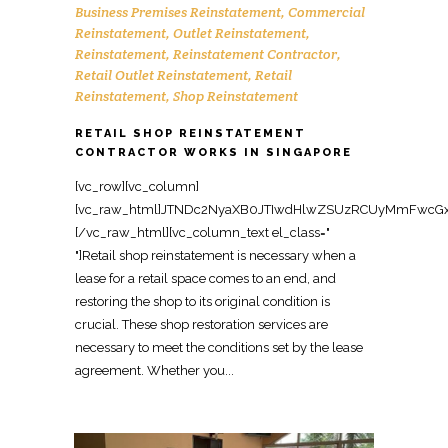
Business Premises Reinstatement
,
Commercial
Reinstatement
,
Outlet Reinstatement
,
Reinstatement
,
Reinstatement Contractor
,
Retail Outlet Reinstatement
,
Retail
Reinstatement
,
Shop Reinstatement
RETAIL SHOP REINSTATEMENT
CONTRACTOR WORKS IN SINGAPORE
[vc_row][vc_column][vc_raw_html]JTNDc2NyaXB0JTIwdHlwZSUzRCUyMmFwcGxpY2F0aW9uJTJGbGQlMkJqc29uJTIyJTNFJTBBJTdCJTBBJTIwJTIwJTIyJTQwY29udGV4dCUyMiUzQSUyMCUyMmh0dHBzJTNBJTJGJTJGc2NoZW1hLm9yZyUyMiUyQyUwQSUyMCUyMCUyMiU0MGdyYXBoJTIyJTNBJTIwJTVCJTBBJTIwJTIwJTIwJTIwJTdCJTBBJTIwJTIwJTIwJTIwJTIwJTIwJTIyJTQwdHlwZSUyMiUzQSUyMCUyMk9yZ2FuaXphdGlvbiUyMiUyQyUwQSUyMCUyMCUyMCUyMCUyMCUyMCUyMm5hbWUlMjIlM0ElMjAlMjJPZmZpY2UlMjBSZWluc3RhdGVtZW50JTIwU2luZ2Fwb3JlJTIyJTJDJTBBJTIwJTIwJTIwJTIwJTIwJTIwJTIydXJsJTIyJTNBJTIwJTIyaHR0cHMlM0ElMkYlMkZ3d3cub2ZmaWNlcmVpbnN0YXRlbWVudHNpbmdhcG9yZS5jb20lMkYlMjIlMkMlMEElMjAlMjAlMjAlMjAlMjAlMjAlMjJsb2dvJTIyJTNBJTIwJTIyaHR0cHMlM0ElMkYlMkZ3d3cub2ZmaWNlcmVpbnN0YXRlbWVudHNpbmdhcG9yZS5jb20lMkZsb2dvLnBuZyUyMiUyQyUwQSUyMCUyMCUyMCUyMCUyMCUyMCUyMnNhbWVBcyUyMiUzQSUyMCU1QiUwQSUyMCUyMCUyMCUyMCUyMCUyMCUyMCUyMCUyMmh0dHBzJTNBJTJGJTJGd3d3LmZhY2Vib29rLmNvbSUyRk9mZmljZVJlaW5zdGF0ZW1lbnRTaW5nYXBvcmUlMjIlMkMlMEElMjAlMjAlMjAlMjAlMjAlMjAlMjAlMjAlMjJodHRwcyUzQSUyRiUyRnd3dy5saW5rZWRpbi5jb20lMkZjb21wYW55JTJGb2ZmaWNlLXJlaW5zdGF0ZW1lbnQtc2luZ2Fwb3JlJTIyJTBBJTIwJTIwJTIwJTIwJTIwJTIwJTVEJTJDJTBBJTIwJTIwJTIwJTIwJTIwJTIwJTIyY29udGFjdFBvaW50JTIyJTNBJTIwJTVCJTBBJTIwJTIwJTIwJTIwJTIwJTIwJTIwJTIwJTdCJTBBJTIwJTIwJTIwJTIwJTIwJTIwJTIwJTIwJTIwJTIwJTIyJTQwdHlwZSUyMiUzQSUyMCUyMkNvbnRhY3RQb2ludCUyMiUyQyUwQSUyMCUyMCUyMCUyMCUyMCUyMCUyMCUyMCUyMCUyMCUyMnRlbGVwaG9uZSUyMiUzQSUyMCUyMiUyQjY1JTIwNjM2OSUyMDgxMjMlMjIlMkMlMEElMjAlMjAlMjAlMjAlMjAlMjAlMjAlMjAlMjAlMjAlMjJjb250YWN0VHlwZSUyMiUzQSUyMCUyMmN1c3RvbWVyJTIwc2VydmljZSUyMiUyQyUwQSUyMCUyMCUyMCUyMCUyMCUyMCUyMCUyMCUyMCUyMCUyMmFyZWFTZXJ2ZWQlMjIlM0ElMjAlMjJTRyUyMiUyQyUwQSUyMCUyMCUyMCUyMCUyMCUyMCUyMCUyMCUyMCUyMCUyMmF2YWlsYWJsZUxhbmd1YWdlJTIyJTNBJTIwJTIyZW4lMjIlMEElMjAlMjAlMjAlMjAlMjAlMjAlMjAlMjAlN0QlMEElMjAlMjAlMjAlMjAlMjAlMjAlNUQlMEElMjAlMjAlMjAlMjAlN0QlMkMlMEElMjAlMjAlMjAlMjAlN0IlMEElMjAlMjAlMjAlMjAlMjAlMjAlMjIlNDB0eXBlJTIyJTNBJTIwJTIyV2ViU2l0ZSUyMiUyQyUwQSUyMCUyMCUyMCUyMCUyMCUyMCUyMnVybCUyMiUzQSUyMCUyMmh0dHBzJTNBJTJGJTJGd3d3Lm9mZmljZXJlaW5zdGF0ZW1lbnRzaW5nYXBvcmUuY29tJTJGJTIyJTJDJTBBJTIwJTIwJTIwJTIwJTIwJTIwJTIycG90ZW50aWFsQWN0aW9uJTIyJTNBJTIwJTdCJTBBJTIwJTIwJTIwJTIwJTIwJTIwJTIwJTIwJTIyJTQwdHlwZSUyMiUzQSUyMCUyMlNlYXJjaEFjdGlvbiUyMiUyQyUwQSUyMCUyMCUyMCUyMCUyMCUyMCUyMCUyMCUyMnRhcmdldCUyMiUzQSUyMCUyMmh0dHBzJTNBJTJGJTJGd3d3Lm9mZmljZXJlaW5zdGF0ZW1lbnRzaW5nYXBvcmUuY29tJTJGJTNGcyUzRCU3QnNlYXJjaF90ZXJtX3N0cmluZyU3RCUyMiUyQyUwQSUyMCUyMCUyMCUyMCUyMCUyMCUyMCUyMCUyMnF1ZXJ5LWlucHV0JTIyJTNBJTIwJTIycmVxdWlyZWQlMjBuYW1lJTNEc2VhcmNoX3Rlcm1fc3RyaW5nJTIyJTBBJTIwJTIwJTIwJTIwJTIwJTIwJTdEJTBBJTIwJTIwJTIwJTIwJTdEJTJDJTBBJTIwJTIwJTIwJTIwJTdCJTBBJTIwJTIwJTIwJTIwJTIwJTIwJTIyJTQwdHlwZSUyMiUzQSUyMCUyMkxvY2FsQnVzaW5lc3MlMjIlMkMlMEElMjAlMjAlMjAlMjAlMjAlMjAlMjJuYW1lJTIyJTNBJTIwJTIyT2ZmaWNlJTIwUmVpbnN0YXRlbWVudCUyMFNpbmdhcG9yZSUyMENvbnRyYWN0b3IlMjIlMkMlMEElMjAlMjAlMjAlMjAlMjAlMjAlMjJhZGRyZXNzJTIyJTNBJTIwJTdCJTBBJTIwJTIwJTIwJTIwJTIwJTIwJTIwJTIwJTIyJTQwdHlwZSUyMiUzQSUyMCUyMlBvc3RhbEFkZHJlc3MlMjIlMkMlMEElMjAlMjAlMjAlMjAlMjAlMjAlMjAlMjAlMjJzdHJlZXRBZGRyZXNzJTIyJTNBJTIwJTIyOCUyMEFkbWlyYWx0eSUyMFN0cmVldCUyMCUyMzA3JUUyJTgwJTkxMDElMjBBZG1pcmF4JTIyJTJDJTBBJTIwJTIwJTIwJTIwJTIwJTIwJTIwJTIwJTIyYWRkcmVzc0xvY2FsaXR5JTIyJTNBJTIwJTIyU2luZ2Fwb3JlJTIyJTJDJTBBJTIwJTIwJTIwJTIwJTIwJTIwJTIwJTIwJTIycG9zdGFsQ29kZSUyMiUzQSUyMCUyMjc1NzQzOCUyMiUyQyUwQSUyMCUyMCUyMCUyMCUyMCUyMCUyMCUyMCUyMmFkZHJlc3NDb3VudHJ5JTIyJTNBJTIwJTIyU0clMjIlMEElMjAlMjAlMjAlMjAlMjAlMjAlN0QlMkMlMEElMjAlMjAlMjAlMjAlMjAlMjAlMjJ0ZWxlcGhvbmUlMjIlM0ElMjAlMjIlMkI2NSUyMDYzNjklMjA4MTIzJTIyJTJDJTBBJTIwJTIwJTIwJTIwJTIwJTIwJTIydXJsJTIyJTNBJTIwJTIyaHR0cHMlM0ElMkYlMkZ3d3cub2ZmaWNlcmVpbnN0YXRlbWVudHNpbmdhcG9yZS5jb20lMkZyZXRhaWwtc2hvcC1yZWluc3RhdGVtZW50LXNpbmdhcG9yZS1jb250cmFjdG9yJTJGJTIyJTJDJTBBJTIwJTIwJTIwJTIwJTIwJTIwJTIyZGVzY3JpcHRpb24lMjIlM0ElMjAlMjJFeHBlcnQlMjByZXRhaWwlMjBzaG9wJTIwcmVpbnN0YXRlbWVudCUyMGNvbnRyYWN0b3IlMjBpbiUyMFNpbmdhcG9yZSUyQyUyMHJlc3RvcmluZyUyMHJldGFpbCUyMHVuaXRzJTIwdG8lMjB0aGVpciUyMG9yaWdpbmFsJTIwY29uZGl0aW9uJTIwcGVyJTIwbGVhc2UlMjBoYW5kb3ZlciUyMHJlcXVpcmVtZW50cy4lMjIlMkMlMEElMjAlMjAlMjAlMjAlMjAlMjAlMjJvcGVuaW5nSG91cnNTcGVjaWZpY2F0aW9uJTIyJTNBJTIwJTVCJTBBJTIwJTIwJTIwJTIwJTIwJTIwJTIwJTIwJTdCJTBBJTIwJTIwJTIwJTIwJTIwJTIwJTIwJTIwJTIwJTIwJTIyJTQwdHlwZSUyMiUzQSUyMCUyMk9wZW5pbmdIb3Vyc1NwZWNpZmljYXRpb24lMjIlMkMlMEElMjAlMjAlMjAlMjAlMjAlMjAlMjAlMjAlMjAlMjAlMjJkYXlPZldlZWslMjIlM0ElMjAlNUIlMEElMjAlMjAlMjAlMjAlMjAlMjAlMjAlMjAlMjAlMjAlMjAlMjAlMjJNb25kYXklMjIlMkMlMjJUdWVzZGF5JTIyJTJDJTIyV2VkbmVzZGF5JTIyJTJDJTIyVGh1cnNkYXklMjIlMkMlMjJGcmlkYXklMjIlMEElMjAlMjAlMjAlMjAlMjAlMjAlMjAlMjAlMjAlMjAlNUQlMkMlMEElMjAlMjAlMjAlMjAlMjAlMjAlMjAlMjAlMjAlMjAlMjJvcGVucyUyMiUzQSUyMCUyMjA5JTNBMDAlMjIlMkMlMEElMjAlMjAlMjAlMjAlMjAlMjAlMjAlMjAlMjAlMjAlMjJjbG9zZXMlMjIlM0ElMjAlMjIxOCUzQTAwJTIyJTBBJTIwJTIwJTIwJTIwJTIwJTIwJTIwJTIwJTdEJTJDJTBBJTIwJTIwJTIwJTIwJTIwJTIwJTIwJTIwJTdCJTBBJTIwJTIwJTIwJTIwJTIwJTIwJTIwJTIwJTIwJTIwJTIyJTQwdHlwZSUyMiUzQSUyMCUyMk9wZW5pbmdIb3Vyc1NwZWNpZmljYXRpb24lMjIlMkMlMEElMjAlMjAlMjAlMjAlMjAlMjAlMjAlMjAlMjAlMjAlMjJkYXlPZldlZWslMjIlM0ElMjAlMjJTYXR1cmRheSUyMiUyQyUwQSUyMCUyMCUyMCUyMCUyMCUyMCUyMCUyMCUyMCUyMCUyMm9wZW5zJTIyJTNBJTIwJTIyMDklM0EwMCUyMiUyQyUwQSUyMCUyMCUyMCUyMCUyMCUyMCUyMCUyMCUyMCUyMCUyMmNsb3NlcyUyMiUzQSUyMCUyMjEyJTNBMDAlMjIlMEElMjAlMjAlMjAlMjAlMjAlMjAlMjAlMjAlN0QlMEElMjAlMjAlMjAlMjAlMjAlMjAlNUQlMkMlMEElMjAlMjAlMjAlMjAlMjAlMjAlMjJpbWFnZSUyMiUzQSUyMCU1QiUwQSUyMCUyMCUyMCUyMCUyMCUyMCUyMCUyMCUyMmh0dHBzJTNBJTJGJTJGd3d3Lm9mZmljZXJlaW5zdGF0ZW1lbnRzaW5nYXBvcmUuY29tJTJGaW1hZ2VzJTJGcmV0YWlsLXJlaW5zdGF0ZW1lbnQtMS5qcGclMjIlMkMlMEElMjAlMjAlMjAlMjAlMjAlMjAlMjAlMjAlMjJodHRwcyUzQSUyRiUyRnd3dy5vZmZpY2VyZWluc3RhdGVtZW50c2luZ2Fwb3JlLmNvbSUyRmltYWdlcyUyRnJldGFpbC1yZWluc3RhdGVtZW50LTIuanBnJTIyJTBBJTIwJTIwJTIwJTIwJTIwJTIwJTVEJTJDJTBBJTIwJTIwJTIwJTIwJTIwJTIwJTIyYWdncmVnYXRlUmF0aW5nJTIyJTNBJTIwJTdCJTBBJTIwJTIwJTIwJTIwJTIwJTIwJTIwJTIwJTIyJTQwdHlwZSUyMiUzQSUyMCUyMkFnZ3JlZ2F0ZVJhdGluZyUyMiUyQyUwQSUyMCUyMCUyMCUyMCUyMCUyMCUyMCUyMCUyMnJhdGluZ1ZhbHVlJTIyJTNBJTIwJTIyNC45JTIyJTJDJTBBJTIwJTIwJTIwJTIwJTIwJTIwJTIwJTIwJTIycmV2aWV3Q291bnQlMjIlM0ElMjAlMjI0NSUyMiUwQSUyMCUyMCUyMCUyMCUyMCUyMCU3RCUyQyUwQSUyMCUyMCUyMCUyMCUyMCUyMCUyMnByaWNlUmFuZ2UlMjIlM0ElMjAlMjJDb250YWN0JTIwZm9yJTIwcXVvdGUlMjIlMEElMjAlMjAlMjAlMjAlN0QlMkMlMEElMjAlMjAlMjAlMjAlN0IlMEElMjAlMjAlMjAlMjAlMjAlMjAlMjIlNDB0eXBlJTIyJTNBJTIwJTIyU2VydmljZSUyMiUyQyUwQSUyMCUyMCUyMCUyMCUyMCUyMCUyMnNlcnZpY2VUeXBlJTIyJTNBJTIwJTIyUmV0YWlsJTIwU2hvcCUyMFJlaW5zdGF0ZW1lbnQlMjIlMkMlMEElMjAlMjAlMjAlMjAlMjAlMjAlMjJwcm92aWRlciUyMiUzQSUyMCU3QiUwQSUyMCUyMCUyMCUyMCUyMCUyMCUyMCUyMCUyMiU0MHR5cGUlMjIlM0ElMjAlMjJMb2NhbEJ1c2luZXNzJTIyJTJDJTBBJTIwJTIwJTIwJTIwJTIwJTIwJTIwJTIwJTIybmFtZSUyMiUzQSUyMCUyMk9mZmljZSUyMFJlaW5zdGF0ZW1lbnQlMjBTaW5nYXBvcmUlMjBDb250cmFjdG9yJTIyJTJDJTBBJTIwJTIwJTIwJTIwJTIwJTIwJTIwJTIwJTIydXJsJTIyJTNBJTIwJTIyaHR0cHMlM0ElMkYlMkZ3d3cub2ZmaWNlcmVpbnN0YXRlbWVudHNpbmdhcG9yZS5jb20lMkZyZXRhaWwtc2hvcC1yZWluc3RhdGVtZW50LXNpbmdhcG9yZS1jb250cmFjdG9yJTJGJTIyJTBBJTIwJTIwJTIwJTIwJTIwJTIwJTdEJTJDJTBBJTIwJTIwJTIwJTIwJTIwJTIwJTIyYXJlYVNlcnZlZCUyMiUzQSUyMCU3QiUwQSUyMCUyMCUyMCUyMCUyMCUyMCUyMCUyMCUyMiU0MHR5cGUlMjIlM0ElMjAlMjJDb3VudHJ5JTIyJTJDJTBBJTIwJTIwJTIwJTIwJTIwJTIwJTIwJTIwJTIybmFtZSUyMiUzQSUyMCUyMlNpbmdhcG9yZSUyMiUwQSUyMCUyMCUyMCUyMCUyMCUyMCU3RCUyQyUwQSUyMCUyMCUyMCUyMCUyMCUyMCUyMmtleXdvcmRzJTIyJTNBJTIwJTVCJTBBJTIwJTIwJTIwJTIwJTIwJTIwJTIwJTIwJTIycmV0YWlsJTIwc2hvcCUyMHJlaW5zdGF0ZW1lbnQlMjIlMkMlMEElMjAlMjAlMjAlMjAlMjAlMjAlMjAlMjAlMjJyZXRhaWwlMjBvdXRsZXQlMjByZWluc3RhdGVtZW50JTIwU2luZ2Fwb3JlJTIyJTJDJTBBJTIwJTIwJTIwJTIwJTIwJTIwJTIwJTIwJTIyc2hvcCUyMHJlaW5zdGF0ZW1lbnQlMjBTaW5nYXBvcmUlMjIlMkMlMEElMjAlMjAlMjAlMjAlMjAlMjAlMjAlMjAlMjJyZXRhaWwlMjByZXN0b3JhdGlvbiUyMGNvbnRyYWN0b3IlMjBTaW5nYXBvcmUlMjIlMkMlMEElMjAlMjAlMjAlMjAlMjAlMjAlMjAlMjAlMjJjb21tZXJjaWFsJTIwcmV0YWlsJTIwcmVpbnN0YXRlbWVudCUyMFNpbmdhcG9yZSUyMiUwQSUyMCUyMCUyMCUyMCUyMCUyMCU1RCUyQyUwQSUyMCUyMCUyMCUyMCUyMCUyMCUyMmRlc2NyaXB0aW9uJTIyJTNBJTIwJTIyUHJvZmVzc2lvbmFsJTIwcmV0YWlsJTIwc2hvcCUyMHJlaW5zdGF0ZW1lbnQlMjBzZXJ2aWNlcyUyMGluJTIwU2luZ2Fwb3JlJTIwaW5jbHVkaW5nJTIwZGlzbWFudGxpbmclMjBwYXJ0aXRpb25zJTJDJTIwcmV3aXJpbmclMkMlMjBmbG9vciUyMCUyNiUyMGNlaWxpbmclMjByZXN0b3JhdGlvbiUyQyUyMGZ1cm5pdHVyZSUyMHJlbW92YWwlMkMlMjBhbmQlMjBzaG9wJTIwaGFuZG92ZXIuJTIyJTBBJTIwJTIwJTIwJTIwJTdEJTJDJTBBJTIwJTIwJTIwJTIwJTdCJTBBJTIwJTIwJTIwJTIwJTIwJTIwJTIyJTQwdHlwZSUyMiUzQSUyMCUyMlByb2R1Y3QlMjIlMkMlMEElMjAlMjAlMjAlMjAlMjAlMjAlMjJuYW1lJTIyJTNBJTIwJTIyUmV0YWlsJTIwU2hvcCUyMFJlaW5zdGF0ZW1lbnQlMjBTZXJ2aWNlJTIwUGFja2FnZSUyMiUyQyUwQSUyMCUyMCUyMCUyMCUyMCUyMCUyMmRlc2NyaXB0aW9uJTIyJTNBJTIwJTIyVHVybmtleSUyMHJlaW5zdGF0ZW1lbnQlMjBzb2x1dGlvbiUyMGZvciUyMHJldGFpbCUyMHNob3BzJTIwaW4lMjBTaW5nYXBvcmUlMkMlMjByZXN0b3JpbmclMjBsZWFzZWQlMjByZXRhaWwlMjBzcGFjZXMlMjB0byUyMHRoZWlyJTIwb3JpZ2luYWwlMjBjb25kaXRpb24lMjBmb3IlMjBsYW5kbG9yZCUyMGhhbmRvdmVyLiUyMiUyQyUwQSUyMCUyMCUyMCUyMCUyMCUyMCUyMmJyYW5kJTIyJTNBJTIwJTdCJTBBJTIwJTIwJTIwJTIwJTIwJTIwJTIwJTIwJTIyJTQwdHlwZSUyMiUzQSUyMCUyMk9yZ2FuaXphdGlvbiUyMiUyQyUwQSUyMCUyMCUyMCUyMCUyMCUyMCUyMCUyMCUyMm5hbWUlMjIlM0ElMjAlMjJPZmZpY2UlMjBSZWluc3RhdGVtZW50JTIwU2luZ2Fwb3JlJTIyJTBBJTIwJTIwJTIwJTIwJTIwJTIwJTdEJTJDJTBBJTIwJTIwJTIwJTIwJTIwJTIwJTIyb2ZmZXJzJTIyJTNBJTIwJTdCJTBBJTIwJTIwJTIwJTIwJTIwJTIwJTIwJTIwJTIyJTQwdHlwZSUyMiUzQSUyMCUyMk9mZmVyJTIyJTJDJTBBJTIwJTIwJTIwJTIwJTIwJTIwJTIwJTIwJTIydXJsJTIyJTNBJTIwJTIyaHR0cHMlM0ElMkYlMkZ3d3cub2ZmaWNlcmVpbnN0YXRlbWVudHNpbmdhcG9yZS5jb20lMkZyZXRhaWwtc2hvcC1yZWluc3RhdGVtZW50LXNpbmdhcG9yZS1jb250cmFjdG9yJTJGJTIyJTJDJTBBJTIwJTIwJTIwJTIwJTIwJTIwJTIwJTIwJTIycHJpY2VDdXJyZW5jeSUyMiUzQSUyMCUyMlNHRCUyMiUyQyUwQSUyMCUyMCUyMCUyMCUyMCUyMCUyMCUyMCUyMmF2YWlsYWJpbGl0eSUyMiUzQSUyMCUyMmh0dHBzJTNBJTJGJTJGc2NoZW1hLm9yZyUyRkluU3RvY2slMjIlMkMlMEElMjAlMjAlMjAlMjAlMjAlMjAlMjAlMjAlMjJwcmljZSUyMiUzQSUyMCUyMkNvbnRhY3QlMjBmb3IlMjBxdW90ZSUyMiUwQSUyMCUyMCUyMCUyMCUyMCUyMCU3RCUyQyUwQSUyMCUyMCUyMCUyMCUyMCUyMCUyMmFnZ3JlZ2F0ZVJhdGluZyUyMiUzQSUyMCU3QiUwQSUyMCUyMCUyMCUyMCUyMCUyMCUyMCUyMCUyMiU0MHR5cGUlMjIlM0ElMjAlMjJBZ2dyZWdhdGVSYXRpbmclMjIlMkMlMEElMjAlMjAlMjAlMjAlMjAlMjAlMjAlMjAlMjJyYXRpbmdWYWx1ZSUyMiUzQSUyMCUyMjQuOSUyMiUyQyUwQSUyMCUyMCUyMCUyMCUyMCUyMCUyMCUyMCUyMnJldmlld0NvdW50JTIyJTNBJTIwJTIyNDUlMjIlMEElMjAlMjAlMjAlMjAlMjAlMjAlN0QlMEElMjAlMjAlMjAlMjAlN0QlMkMlMEElMjAlMjAlMjAlMjAlN0IlMEElMjAlMjAlMjAlMjAlMjAlMjAl