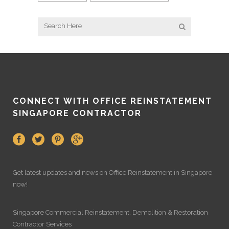
CONNECT WITH OFFICE REINSTATEMENT
SINGAPORE CONTRACTOR
Get latest updates and news on
Office Reinstatement
in Singapore
now!
Singapore Commercial Reinstatement
,
Demolition
&
Restoration
Contractor Services