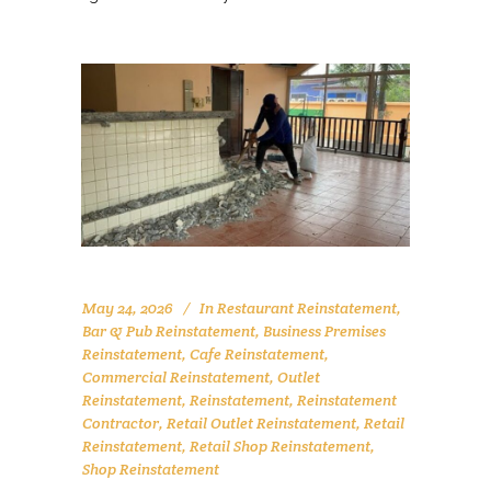
May 24, 2026
In
Restaurant Reinstatement
,
Bar & Pub Reinstatement
,
Business Premises
Reinstatement
,
Cafe Reinstatement
,
Commercial Reinstatement
,
Outlet
Reinstatement
,
Reinstatement
,
Reinstatement
Contractor
,
Retail Outlet Reinstatement
,
Retail
Reinstatement
,
Retail Shop Reinstatement
,
Shop Reinstatement