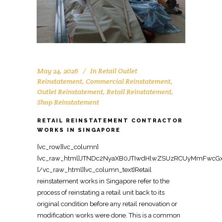
May 24, 2026
In
Retail Outlet
Reinstatement
,
Commercial Reinstatement
,
Outlet Reinstatement
,
Retail Reinstatement
,
Shop Reinstatement
RETAIL REINSTATEMENT CONTRACTOR
WORKS IN SINGAPORE
[vc_row][vc_column][vc_raw_html]JTNDc2NyaXB0JTIwdHlwZSUzRCUyMmFwcGxpY2F0aW9uJTJGbGQlMkJqc29uJTIyJTNFJTBBJTdCJTBBJTIwJTIwJTIyJTQwY29udGV4dCUyMiUzQSUyMCUyMmh0dHBzJTNBJTJGJTJGc2NoZW1hLm9yZyUyMiUyQyUwQSUyMCUyMCUyMiU0MGdyYXBoJTIyJTNBJTIwJTVCJTBBJTIwJTIwJTIwJTIwJTdCJTBBJTIwJTIwJTIwJTIwJTIwJTIwJTIyJTQwdHlwZSUyMiUzQSUyMCUyMk9yZ2FuaXphdGlvbiUyMiUyQyUwQSUyMCUyMCUyMCUyMCUyMCUyMCUyMm5hbWUlMjIlM0ElMjAlMjJPZmZpY2UlMjBSZWluc3RhdGVtZW50JTIwU2luZ2Fwb3JlJTIyJTJDJTBBJTIwJTIwJTIwJTIwJTIwJTIwJTIydXJsJTIyJTNBJTIwJTIyaHR0cHMlM0ElMkYlMkZ3d3cub2ZmaWNlcmVpbnN0YXRlbWVudHNpbmdhcG9yZS5jb20lMkYlMjIlMkMlMEElMjAlMjAlMjAlMjAlMjAlMjAlMjJsb2dvJTIyJTNBJTIwJTIyaHR0cHMlM0ElMkYlMkZ3d3cub2ZmaWNlcmVpbnN0YXRlbWVudHNpbmdhcG9yZS5jb20lMkZsb2dvLnBuZyUyMiUyQyUwQSUyMCUyMCUyMCUyMCUyMCUyMCUyMnNhbWVBcyUyMiUzQSUyMCU1QiUwQSUyMCUyMCUyMCUyMCUyMCUyMCUyMCUyMCUyMmh0dHBzJTNBJTJGJTJGd3d3LmZhY2Vib29rLmNvbSUyRk9mZmljZVJlaW5zdGF0ZW1lbnRTaW5nYXBvcmUlMjIlMkMlMEElMjAlMjAlMjAlMjAlMjAlMjAlMjAlMjAlMjJodHRwcyUzQSUyRiUyRnd3dy5saW5rZWRpbi5jb20lMkZjb21wYW55JTJGb2ZmaWNlLXJlaW5zdGF0ZW1lbnQtc2luZ2Fwb3JlJTIyJTBBJTIwJTIwJTIwJTIwJTIwJTIwJTVEJTJDJTBBJTIwJTIwJTIwJTIwJTIwJTIwJTIyY29udGFjdFBvaW50JTIyJTNBJTIwJTVCJTBBJTIwJTIwJTIwJTIwJTIwJTIwJTIwJTIwJTdCJTBBJTIwJTIwJTIwJTIwJTIwJTIwJTIwJTIwJTIwJTIwJTIyJTQwdHlwZSUyMiUzQSUyMCUyMkNvbnRhY3RQb2ludCUyMiUyQyUwQSUyMCUyMCUyMCUyMCUyMCUyMCUyMCUyMCUyMCUyMCUyMnRlbGVwaG9uZSUyMiUzQSUyMCUyMiUyQjY1JTIwNjM2OSUyMDgxMjMlMjIlMkMlMEElMjAlMjAlMjAlMjAlMjAlMjAlMjAlMjAlMjAlMjAlMjJjb250YWN0VHlwZSUyMiUzQSUyMCUyMmN1c3RvbWVyJTIwc2VydmljZSUyMiUyQyUwQSUyMCUyMCUyMCUyMCUyMCUyMCUyMCUyMCUyMCUyMCUyMmFyZWFTZXJ2ZWQlMjIlM0ElMjAlMjJTRyUyMiUyQyUwQSUyMCUyMCUyMCUyMCUyMCUyMCUyMCUyMCUyMCUyMCUyMmF2YWlsYWJsZUxhbmd1YWdlJTIyJTNBJTIwJTIyZW4lMjIlMEElMjAlMjAlMjAlMjAlMjAlMjAlMjAlMjAlN0QlMEElMjAlMjAlMjAlMjAlMjAlMjAlNUQlMEElMjAlMjAlMjAlMjAlN0QlMkMlMEElMjAlMjAlMjAlMjAlN0IlMEElMjAlMjAlMjAlMjAlMjAlMjAlMjIlNDB0eXBlJTIyJTNBJTIwJTIyV2ViU2l0ZSUyMiUyQyUwQSUyMCUyMCUyMCUyMCUyMCUyMCUyMnVybCUyMiUzQSUyMCUyMmh0dHBzJTNBJTJGJTJGd3d3Lm9mZmljZXJlaW5zdGF0ZW1lbnRzaW5nYXBvcmUuY29tJTJGJTIyJTJDJTBBJTIwJTIwJTIwJTIwJTIwJTIwJTIycG90ZW50aWFsQWN0aW9uJTIyJTNBJTIwJTdCJTBBJTIwJTIwJTIwJTIwJTIwJTIwJTIwJTIwJTIyJTQwdHlwZSUyMiUzQSUyMCUyMlNlYXJjaEFjdGlvbiUyMiUyQyUwQSUyMCUyMCUyMCUyMCUyMCUyMCUyMCUyMCUyMnRhcmdldCUyMiUzQSUyMCUyMmh0dHBzJTNBJTJGJTJGd3d3Lm9mZmljZXJlaW5zdGF0ZW1lbnRzaW5nYXBvcmUuY29tJTJGJTNGcyUzRCU3QnNlYXJjaF90ZXJtX3N0cmluZyU3RCUyMiUyQyUwQSUyMCUyMCUyMCUyMCUyMCUyMCUyMCUyMCUyMnF1ZXJ5LWlucHV0JTIyJTNBJTIwJTIycmVxdWlyZWQlMjBuYW1lJTNEc2VhcmNoX3Rlcm1fc3RyaW5nJTIyJTBBJTIwJTIwJTIwJTIwJTIwJTIwJTdEJTBBJTIwJTIwJTIwJTIwJTdEJTJDJTBBJTIwJTIwJTIwJTIwJTdCJTBBJTIwJTIwJTIwJTIwJTIwJTIwJTIyJTQwdHlwZSUyMiUzQSUyMCUyMkxvY2FsQnVzaW5lc3MlMjIlMkMlMEElMjAlMjAlMjAlMjAlMjAlMjAlMjJuYW1lJTIyJTNBJTIwJTIyT2ZmaWNlJTIwUmVpbnN0YXRlbWVudCUyMFNpbmdhcG9yZSUyMENvbnRyYWN0b3IlMjIlMkMlMEElMjAlMjAlMjAlMjAlMjAlMjAlMjJhZGRyZXNzJTIyJTNBJTIwJTdCJTBBJTIwJTIwJTIwJTIwJTIwJTIwJTIwJTIwJTIyJTQwdHlwZSUyMiUzQSUyMCUyMlBvc3RhbEFkZHJlc3MlMjIlMkMlMEElMjAlMjAlMjAlMjAlMjAlMjAlMjAlMjAlMjJzdHJlZXRBZGRyZXNzJTIyJTNBJTIwJTIyOCUyMEFkbWlyYWx0eSUyMFN0cmVldCUyMCUyMzA3JUUyJTgwJTkxMDElMjBBZG1pcmF4JTIyJTJDJTBBJTIwJTIwJTIwJTIwJTIwJTIwJTIwJTIwJTIyYWRkcmVzc0xvY2FsaXR5JTIyJTNBJTIwJTIyU2luZ2Fwb3JlJTIyJTJDJTBBJTIwJTIwJTIwJTIwJTIwJTIwJTIwJTIwJTIycG9zdGFsQ29kZSUyMiUzQSUyMCUyMjc1NzQzOCUyMiUyQyUwQSUyMCUyMCUyMCUyMCUyMCUyMCUyMCUyMCUyMmFkZHJlc3NDb3VudHJ5JTIyJTNBJTIwJTIyU0clMjIlMEElMjAlMjAlMjAlMjAlMjAlMjAlN0QlMkMlMEElMjAlMjAlMjAlMjAlMjAlMjAlMjJ0ZWxlcGhvbmUlMjIlM0ElMjAlMjIlMkI2NSUyMDYzNjklMjA4MTIzJTIyJTJDJTBBJTIwJTIwJTIwJTIwJTIwJTIwJTIydXJsJTIyJTNBJTIwJTIyaHR0cHMlM0ElMkYlMkZ3d3cub2ZmaWNlcmVpbnN0YXRlbWVudHNpbmdhcG9yZS5jb20lMkZyZXRhaWwtcmVpbnN0YXRlbWVudC1zaW5nYXBvcmUtY29udHJhY3RvciUyRiUyMiUyQyUwQSUyMCUyMCUyMCUyMCUyMCUyMCUyMmRlc2NyaXB0aW9uJTIyJTNBJTIwJTIyUHJvZmVzc2lvbmFsJTIwcmV0YWlsJTIwcmVpbnN0YXRlbWVudCUyMGNvbnRyYWN0b3IlMjBpbiUyMFNpbmdhcG9yZSUyQyUyMHJlc3RvcmluZyUyMHJldGFpbCUyMG91dGxldHMlMjB0byUyMHRoZWlyJTIwb3JpZ2luYWwlMjBzdGF0ZSUyMGZvciUyMGxlYXNlJTIwaGFuZG92ZXIuJTIyJTJDJTBBJTIwJTIwJTIwJTIwJTIwJTIwJTIyb3BlbmluZ0hvdXJzU3BlY2lmaWNhdGlvbiUyMiUzQSUyMCU1QiUwQSUyMCUyMCUyMCUyMCUyMCUyMCUyMCUyMCU3QiUwQSUyMCUyMCUyMCUyMCUyMCUyMCUyMCUyMCUyMCUyMCUyMiU0MHR5cGUlMjIlM0ElMjAlMjJPcGVuaW5nSG91cnNTcGVjaWZpY2F0aW9uJTIyJTJDJTBBJTIwJTIwJTIwJTIwJTIwJTIwJTIwJTIwJTIwJTIwJTIyZGF5T2ZXZWVrJTIyJTNBJTIwJTVCJTBBJTIwJTIwJTIwJTIwJTIwJTIwJTIwJTIwJTIwJTIwJTIwJTIwJTIyTW9uZGF5JTIyJTJDJTIyVHVlc2RheSUyMiUyQyUyMldlZG5lc2RheSUyMiUyQyUyMlRodXJzZGF5JTIyJTJDJTIyRnJpZGF5JTIyJTBBJTIwJTIwJTIwJTIwJTIwJTIwJTIwJTIwJTIwJTIwJTVEJTJDJTBBJTIwJTIwJTIwJTIwJTIwJTIwJTIwJTIwJTIwJTIwJTIyb3BlbnMlMjIlM0ElMjAlMjIwOSUzQTAwJTIyJTJDJTBBJTIwJTIwJTIwJTIwJTIwJTIwJTIwJTIwJTIwJTIwJTIyY2xvc2VzJTIyJTNBJTIwJTIyMTglM0EwMCUyMiUwQSUyMCUyMCUyMCUyMCUyMCUyMCUyMCUyMCU3RCUyQyUwQSUyMCUyMCUyMCUyMCUyMCUyMCUyMCUyMCU3QiUwQSUyMCUyMCUyMCUyMCUyMCUyMCUyMCUyMCUyMCUyMCUyMiU0MHR5cGUlMjIlM0ElMjAlMjJPcGVuaW5nSG91cnNTcGVjaWZpY2F0aW9uJTIyJTJDJTBBJTIwJTIwJTIwJTIwJTIwJTIwJTIwJTIwJTIwJTIwJTIyZGF5T2ZXZWVrJTIyJTNBJTIwJTIyU2F0dXJkYXklMjIlMkMlMEElMjAlMjAlMjAlMjAlMjAlMjAlMjAlMjAlMjAlMjAlMjJvcGVucyUyMiUzQSUyMCUyMjA5JTNBMDAlMjIlMkMlMEElMjAlMjAlMjAlMjAlMjAlMjAlMjAlMjAlMjAlMjAlMjJjbG9zZXMlMjIlM0ElMjAlMjIxMiUzQTAwJTIyJTBBJTIwJTIwJTIwJTIwJTIwJTIwJTIwJTIwJTdEJTBBJTIwJTIwJTIwJTIwJTIwJTIwJTVEJTJDJTBBJTIwJTIwJTIwJTIwJTIwJTIwJTIyaW1hZ2UlMjIlM0ElMjAlNUIlMEElMjAlMjAlMjAlMjAlMjAlMjAlMjAlMjAlMjJodHRwcyUzQSUyRiUyRnd3dy5vZmZpY2VyZWluc3RhdGVtZW50c2luZ2Fwb3JlLmNvbSUyRmltYWdlcyUyRnJldGFpbC1yZWluc3RhdGVtZW50LTEuanBnJTIyJTJDJTBBJTIwJTIwJTIwJTIwJTIwJTIwJTIwJTIwJTIyaHR0cHMlM0ElMkYlMkZ3d3cub2ZmaWNlcmVpbnN0YXRlbWVudHNpbmdhcG9yZS5jb20lMkZpbWFnZXMlMkZyZXRhaWwtcmVpbnN0YXRlbWVudC0yLmpwZyUyMiUwQSUyMCUyMCUyMCUyMCUyMCUyMCU1RCUyQyUwQSUyMCUyMCUyMCUyMCUyMCUyMCUyMmFnZ3JlZ2F0ZVJhdGluZyUyMiUzQSUyMCU3QiUwQSUyMCUyMCUyMCUyMCUyMCUyMCUyMCUyMCUyMiU0MHR5cGUlMjIlM0ElMjAlMjJBZ2dyZWdhdGVSYXRpbmclMjIlMkMlMEElMjAlMjAlMjAlMjAlMjAlMjAlMjAlMjAlMjJyYXRpbmdWYWx1ZSUyMiUzQSUyMCUyMjQuOSUyMiUyQyUwQSUyMCUyMCUyMCUyMCUyMCUyMCUyMCUyMCUyMnJldmlld0NvdW50JTIyJTNBJTIwJTIyNDUlMjIlMEElMjAlMjAlMjAlMjAlMjAlMjAlN0QlMkMlMEElMjAlMjAlMjAlMjAlMjAlMjAlMjJwcmljZVJhbmdlJTIyJTNBJTIwJTIyQ29udGFjdCUyMGZvciUyMHF1b3RlJTIyJTBBJTIwJTIwJTIwJTIwJTdEJTJDJTBBJTIwJTIwJTIwJTIwJTdCJTBBJTIwJTIwJTIwJTIwJTIwJTIwJTIyJTQwdHlwZSUyMiUzQSUyMCUyMlNlcnZpY2UlMjIlMkMlMEElMjAlMjAlMjAlMjAlMjAlMjAlMjJzZXJ2aWNlVHlwZSUyMiUzQSUyMCUyMlJldGFpbCUyMFJlaW5zdGF0ZW1lbnQlMjIlMkMlMEElMjAlMjAlMjAlMjAlMjAlMjAlMjJwcm92aWRlciUyMiUzQSUyMCU3QiUwQSUyMCUyMCUyMCUyMCUyMCUyMCUyMCUyMCUyMiU0MHR5cGUlMjIlM0ElMjAlMjJMb2NhbEJ1c2luZXNzJTIyJTJDJTBBJTIwJTIwJTIwJTIwJTIwJTIwJTIwJTIwJTIybmFtZSUyMiUzQSUyMCUyMk9mZmljZSUyMFJlaW5zdGF0ZW1lbnQlMjBTaW5nYXBvcmUlMjBDb250cmFjdG9yJTIyJTJDJTBBJTIwJTIwJTIwJTIwJTIwJTIwJTIwJTIwJTIydXJsJTIyJTNBJTIwJTIyaHR0cHMlM0ElMkYlMkZ3d3cub2ZmaWNlcmVpbnN0YXRlbWVudHNpbmdhcG9yZS5jb20lMkZyZXRhaWwtcmVpbnN0YXRlbWVudC1zaW5nYXBvcmUtY29udHJhY3RvciUyRiUyMiUwQSUyMCUyMCUyMCUyMCUyMCUyMCU3RCUyQyUwQSUyMCUyMCUyMCUyMCUyMCUyMCUyMmFyZWFTZXJ2ZWQlMjIlM0ElMjAlN0IlMEElMjAlMjAlMjAlMjAlMjAlMjAlMjAlMjAlMjIlNDB0eXBlJTIyJTNBJTIwJTIyQ291bnRyeSUyMiUyQyUwQSUyMCUyMCUyMCUyMCUyMCUyMCUyMCUyMCUyMm5hbWUlMjIlM0ElMjAlMjJTaW5nYXBvcmUlMjIlMEElMjAlMjAlMjAlMjAlMjAlMjAlN0QlMkMlMEElMjAlMjAlMjAlMjAlMjAlMjAlMjJrZXl3b3JkcyUyMiUzQSUyMCU1QiUwQSUyMCUyMCUyMCUyMCUyMCUyMCUyMCUyMCUyMnJldGFpbCUyMHJlaW5zdGF0ZW1lbnQlMjIlMkMlMEElMjAlMjAlMjAlMjAlMjAlMjAlMjAlMjAlMjJzaG9wJTIwcmVpbnN0YXRlbWVudCUyMFNpbmdhcG9yZSUyMiUyQyUwQSUyMCUyMCUyMCUyMCUyMCUyMCUyMCUyMCUyMnJldGFpbCUyMG91dGxldCUyMHJlc3RvcmF0aW9uJTIwU2luZ2Fwb3JlJTIyJTJDJTBBJTIwJTIwJTIwJTIwJTIwJTIwJTIwJTIwJTIyc2hvcCUyMG1ha2UlMjBnb29kJTIwU2luZ2Fwb3JlJTIyJTJDJTBBJTIwJTIwJTIwJTIwJTIwJTIwJTIwJTIwJTIyY29tbWVyY2lhbCUyMHJldGFpbCUyMHJlaW5zdGF0ZW1lbnQlMjBTaW5nYXBvcmUlMjIlMEElMjAlMjAlMjAlMjAlMjAlMjAlNUQlMkMlMEElMjAlMjAlMjAlMjAlMjAlMjAlMjJkZXNjcmlwdGlvbiUyMiUzQSUyMCUyMkNvbXByZWhlbnNpdmUlMjByZXRhaWwlMjByZWluc3RhdGVtZW50JTIwc2VydmljZXMlMjBpbiUyMFNpbmdhcG9yZSUzQSUyMHJlbW92aW5nJTIwYnVpbHQtaW4lMjBmaXh0dXJlcyUyQyUyMGRpc21hbnRsaW5nJTIwcGFydGl0aW9ucyUyQyUyMHJlc3RvcmluZyUyMGZsb29yaW5nJTJDJTIwd2lyaW5nJTJDJTIwYW5kJTIwcmVzdG9yaW5nJTIwdGhlJTIwcmV0YWlsJTIwc3BhY2UlMjB0byUyMGxhbmRsb3JkJTIwaGFuZG92ZXIlMjBjb25kaXRpb24uJTIyJTIwJTIwJTBBJTIwJTIwJTIwJTIwJTdEJTJDJTBBJTIwJTIwJTIwJTIwJTdCJTBBJTIwJTIwJTIwJTIwJTIwJTIwJTIyJTQwdHlwZSUyMiUzQSUyMCUyMlByb2R1Y3QlMjIlMkMlMEElMjAlMjAlMjAlMjAlMjAlMjAlMjJuYW1lJTIyJTNBJTIwJTIyUmV0YWlsJTIwUmVpbnN0YXRlbWVudCUyMFNlcnZpY2UlMjBQYWNrYWdlJTIyJTJDJTBBJTIwJTIwJTIwJTIwJTIwJTIwJTIyZGVzY3JpcHRpb24lMjIlM0ElMjAlMjJUdXJua2V5JTIwcmV0YWlsJTIwcmVpbnN0YXRlbWVudCUyMHNvbHV0aW9uJTIwZm9yJTIwc2hvcCUyMHVuaXRzJTIwaW4lMjBTaW5nYXBvcmUlMkMlMjByZXN0b3JpbmclMjB0aGUlMjByZXRhaWwlMjBwcmVtaXNlcyUyMHRvJTIwaXRzJTIwb3JpZ2luYWwlMjBjb25kaXRpb24lMjBiZWZvcmUlMjBsZWFzZSUyMGhhbmRvdmVyLiUyMiUyQyUwQSUyMCUyMCUyMCUyMCUyMCUyMCUyMmJyYW5kJTIyJTNBJTIwJTdCJTBBJTIwJTIwJTIwJTIwJTIwJTIwJTIwJTIwJTIyJTQwdHlwZSUyMiUzQSUyMCUyMk9yZ2FuaXphdGlvbiUyMiUyQyUwQSUyMCUyMCUyMCUyMCUyMCUyMCUyMCUyMCUyMm5hbWUlMjIlM0ElMjAlMjJPZmZpY2UlMjBSZWluc3RhdGVtZW50JTIwU2luZ2Fwb3JlJTIyJTBBJTIwJTIwJTIwJTIwJTIwJTIwJTdEJTJDJTBBJTIwJTIwJTIwJTIwJTIwJTIwJTIyb2ZmZXJzJTIyJTNBJTIwJTdCJTBBJTIwJTIwJTIwJTIwJTIwJTIwJTIwJTIwJTIyJTQwdHlwZSUyMiUzQSUyMCUyMk9mZmVyJTIyJTJDJTBBJTIwJTIwJTIwJTIwJTIwJTIwJTIwJTIwJTIydXJsJTIyJTNBJTIwJTIyaHR0cHMlM0ElMkYlMkZ3d3cub2ZmaWNlcmVpbnN0YXRlbWVudHNpbmdhcG9yZS5jb20lMkZyZXRhaWwtcmVpbnN0YXRlbWVudC1zaW5nYXBvcmUtY29udHJhY3RvciUyRiUyMiUyQyUwQSUyMCUyMCUyMCUyMCUyMCUyMCUyMCUyMCUyMnByaWNlQ3VycmVuY3klMjIlM0ElMjAlMjJTR0QlMjIlMkMlMEElMjAlMjAlMjAlMjAlMjAlMjAlMjAlMjAlMjJhdmFpbGFiaWxpdHklMjIlM0ElMjAlMjJodHRwcyUzQSUyRiUyRnNjaGVtYS5vcmclMkZJblN0b2NrJTIyJTJDJTBBJTIwJTIwJTIwJTIwJTIwJTIwJTIwJTIwJTIycHJpY2UlMjIlM0ElMjAlMjJDb250YWN0JTIwZm9yJTIwcXVvdGUlMjIlMEElMjAlMjAlMjAlMjAlMjAlMjAlN0QlMkMlMEElMjAlMjAlMjAlMjAlMjAlMjAlMjJhZ2dyZWdhdGVSYXRpbmclMjIlM0ElMjAlN0IlMEElMjAlMjAlMjAlMjAlMjAlMjAlMjAlMjAlMjIlNDB0eXBlJTIyJTNBJTIwJTIyQWdncmVnYXRlUmF0aW5nJTIyJTJDJTBBJTIwJTIwJTIwJTIwJTIwJTIwJTIwJTIwJTIycmF0aW5nVmFsdWUlMjIlM0ElMjAlMjI0LjklMjIlMkMlMEElMjAlMjAlMjAlMjAlMjAlMjAlMjAlMjAlMjJyZXZpZXdDb3VudCUyMiUzQSUyMCUyMjQ1JTIyJTBBJTIwJTIwJTIwJTIwJTIwJTIwJTdEJTBBJTIwJTIwJTIwJTIwJTdEJTJDJTBBJTIwJTIwJTIwJTIwJTdCJTBBJTIwJTIwJTIwJTIwJTIwJTIwJTIyJTQwdHlwZSUyMiUzQSUyMCUyMkZBUVBh