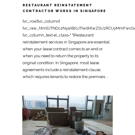
RESTAURANT REINSTATEMENT
CONTRACTOR WORKS IN SINGAPORE
[vc_row][vc_column][vc_raw_html]JTNDc2NyaXB0JTIwdHlwZSUzRCUyMmFwcGxpY2F0aW9uJTJGbGQlMkJqc29uJTIyJTNFJTBBJTdCJTBBJTIwJTIwJTIyJTQwY29udGV4dCUyMiUzQSUyMCUyMmh0dHBzJTNBJTJGJTJGc2NoZW1hLm9yZyUyMiUyQyUwQSUyMCUyMCUyMiU0MGdyYXBoJTIyJTNBJTIwJTVCJTBBJTIwJTIwJTIwJTIwJTdCJTBBJTIwJTIwJTIwJTIwJTIwJTIwJTIyJTQwdHlwZSUyMiUzQSUyMCUyMk9yZ2FuaXphdGlvbiUyMiUyQyUwQSUyMCUyMCUyMCUyMCUyMCUyMCUyMm5hbWUlMjIlM0ElMjAlMjJPZmZpY2UlMjBSZWluc3RhdGVtZW50JTIwU2luZ2Fwb3JlJTIyJTJDJTBBJTIwJTIwJTIwJTIwJTIwJTIwJTIydXJsJTIyJTNBJTIwJTIyaHR0cHMlM0ElMkYlMkZ3d3cub2ZmaWNlcmVpbnN0YXRlbWVudHNpbmdhcG9yZS5jb20lMkYlMjIlMkMlMEElMjAlMjAlMjAlMjAlMjAlMjAlMjJsb2dvJTIyJTNBJTIwJTIyaHR0cHMlM0ElMkYlMkZ3d3cub2ZmaWNlcmVpbnN0YXRlbWVudHNpbmdhcG9yZS5jb20lMkZsb2dvLnBuZyUyMiUyQyUwQSUyMCUyMCUyMCUyMCUyMCUyMCUyMnNhbWVBcyUyMiUzQSUyMCU1QiUwQSUyMCUyMCUyMCUyMCUyMCUyMCUyMCUyMCUyMmh0dHBzJTNBJTJGJTJGd3d3LmZhY2Vib29rLmNvbSUyRk9mZmljZVJlaW5zdGF0ZW1lbnRTaW5nYXBvcmUlMjIlMkMlMEElMjAlMjAlMjAlMjAlMjAlMjAlMjAlMjAlMjJodHRwcyUzQSUyRiUyRnd3dy5saW5rZWRpbi5jb20lMkZjb21wYW55JTJGb2ZmaWNlLXJlaW5zdGF0ZW1lbnQtc2luZ2Fwb3JlJTIyJTBBJTIwJTIwJTIwJTIwJTIwJTIwJTVEJTJDJTBBJTIwJTIwJTIwJTIwJTIwJTIwJTIyY29udGFjdFBvaW50JTIyJTNBJTIwJTVCJTBBJTIwJTIwJTIwJTIwJTIwJTIwJTIwJTIwJTdCJTBBJTIwJTIwJTIwJTIwJTIwJTIwJTIwJTIwJTIwJTIwJTIyJTQwdHlwZSUyMiUzQSUyMCUyMkNvbnRhY3RQb2ludCUyMiUyQyUwQSUyMCUyMCUyMCUyMCUyMCUyMCUyMCUyMCUyMCUyMCUyMnRlbGVwaG9uZSUyMiUzQSUyMCUyMiUyQjY1JTIwNjM2OSUyMDgxMjMlMjIlMkMlMEElMjAlMjAlMjAlMjAlMjAlMjAlMjAlMjAlMjAlMjAlMjJjb250YWN0VHlwZSUyMiUzQSUyMCUyMmN1c3RvbWVyJTIwc3VwcG9ydCUyMiUyQyUwQSUyMCUyMCUyMCUyMCUyMCUyMCUyMCUyMCUyMCUyMCUyMmFyZWFTZXJ2ZWQlMjIlM0ElMjAlMjJTRyUyMiUyQyUwQSUyMCUyMCUyMCUyMCUyMCUyMCUyMCUyMCUyMCUyMCUyMmF2YWlsYWJsZUxhbmd1YWdlJTIyJTNBJTIwJTIyZW4lMjIlMEElMjAlMjAlMjAlMjAlMjAlMjAlMjAlMjAlN0QlMEElMjAlMjAlMjAlMjAlMjAlMjAlNUQlMEElMjAlMjAlMjAlMjAlN0QlMkMlMEElMjAlMjAlMjAlMjAlN0IlMEElMjAlMjAlMjAlMjAlMjAlMjAlMjIlNDB0eXBlJTIyJTNBJTIwJTIyV2ViU2l0ZSUyMiUyQyUwQSUyMCUyMCUyMCUyMCUyMCUyMCUyMnVybCUyMiUzQSUyMCUyMmh0dHBzJTNBJTJGJTJGd3d3Lm9mZmljZXJlaW5zdGF0ZW1lbnRzaW5nYXBvcmUuY29tJTJGJTIyJTJDJTBBJTIwJTIwJTIwJTIwJTIwJTIwJTIycG90ZW50aWFsQWN0aW9uJTIyJTNBJTIwJTdCJTBBJTIwJTIwJTIwJTIwJTIwJTIwJTIwJTIwJTIyJTQwdHlwZSUyMiUzQSUyMCUyMlNlYXJjaEFjdGlvbiUyMiUyQyUwQSUyMCUyMCUyMCUyMCUyMCUyMCUyMCUyMCUyMnRhcmdldCUyMiUzQSUyMCUyMmh0dHBzJTNBJTJGJTJGd3d3Lm9mZmljZXJlaW5zdGF0ZW1lbnRzaW5nYXBvcmUuY29tJTJGJTNGcyUzRCU3QnNlYXJjaF90ZXJtX3N0cmluZyU3RCUyMiUyQyUwQSUyMCUyMCUyMCUyMCUyMCUyMCUyMCUyMCUyMnF1ZXJ5LWlucHV0JTIyJTNBJTIwJTIycmVxdWlyZWQlMjBuYW1lJTNEc2VhcmNoX3Rlcm1fc3RyaW5nJTIyJTBBJTIwJTIwJTIwJTIwJTIwJTIwJTdEJTBBJTIwJTIwJTIwJTIwJTdEJTJDJTBBJTIwJTIwJTIwJTIwJTdCJTBBJTIwJTIwJTIwJTIwJTIwJTIwJTIyJTQwdHlwZSUyMiUzQSUyMCUyMkxvY2FsQnVzaW5lc3MlMjIlMkMlMEElMjAlMjAlMjAlMjAlMjAlMjAlMjJuYW1lJTIyJTNBJTIwJTIyT2ZmaWNlJTIwUmVpbnN0YXRlbWVudCUyMFNpbmdhcG9yZSUyMENvbnRyYWN0b3IlMjIlMkMlMEElMjAlMjAlMjAlMjAlMjAlMjAlMjJhZGRyZXNzJTIyJTNBJTIwJTdCJTBBJTIwJTIwJTIwJTIwJTIwJTIwJTIwJTIwJTIyJTQwdHlwZSUyMiUzQSUyMCUyMlBvc3RhbEFkZHJlc3MlMjIlMkMlMEElMjAlMjAlMjAlMjAlMjAlMjAlMjAlMjAlMjJzdHJlZXRBZGRyZXNzJTIyJTNBJTIwJTIyOCUyMEFkbWlyYWx0eSUyMFN0cmVldCUyMCUyMzA3JUUyJTgwJTkxMDElMjBBZG1pcmF4JTIyJTJDJTBBJTIwJTIwJTIwJTIwJTIwJTIwJTIwJTIwJTIyYWRkcmVzc0xvY2FsaXR5JTIyJTNBJTIwJTIyU2luZ2Fwb3JlJTIyJTJDJTBBJTIwJTIwJTIwJTIwJTIwJTIwJTIwJTIwJTIycG9zdGFsQ29kZSUyMiUzQSUyMCUyMjc1NzQzOCUyMiUyQyUwQSUyMCUyMCUyMCUyMCUyMCUyMCUyMCUyMCUyMmFkZHJlc3NDb3VudHJ5JTIyJTNBJTIwJTIyU0clMjIlMEElMjAlMjAlMjAlMjAlMjAlMjAlN0QlMkMlMEElMjAlMjAlMjAlMjAlMjAlMjAlMjJ0ZWxlcGhvbmUlMjIlM0ElMjAlMjIlMkI2NSUyMDYzNjklMjA4MTIzJTIyJTJDJTBBJTIwJTIwJTIwJTIwJTIwJTIwJTIydXJsJTIyJTNBJTIwJTIyaHR0cHMlM0ElMkYlMkZ3d3cub2ZmaWNlcmVpbnN0YXRlbWVudHNpbmdhcG9yZS5jb20lMkZyZXN0YXVyYW50LXJlaW5zdGF0ZW1lbnQtc2luZ2Fwb3JlLWNvbnRyYWN0b3IlMkYlMjIlMkMlMEElMjAlMjAlMjAlMjAlMjAlMjAlMjJkZXNjcmlwdGlvbiUyMiUzQSUyMCUyMkV4cGVyaWVuY2VkJTIwY29udHJhY3RvciUyMHNwZWNpYWxpc2luZyUyMGluJTIwcmVzdGF1cmFudCUyMHJlaW5zdGF0ZW1lbnQlMjBzZXJ2aWNlcyUyMGluJTIwU2luZ2Fwb3JlJTJDJTIwcmVzdG9yaW5nJTIwRiUyNkIlMjBwcmVtaXNlcyUyMHRvJTIwb3JpZ2luYWwlMjBjb25kaXRpb24lMjBmb3IlMjBsZWFzZSUyMGhhbmRvdmVyLiUyMiUyQyUwQSUyMCUyMCUyMCUyMCUyMCUyMCUyMm9wZW5pbmdIb3Vyc1NwZWNpZmljYXRpb24lMjIlM0ElMjAlNUIlMEElMjAlMjAlMjAlMjAlMjAlMjAlMjAlMjAlN0IlMEElMjAlMjAlMjAlMjAlMjAlMjAlMjAlMjAlMjAlMjAlMjIlNDB0eXBlJTIyJTNBJTIwJTIyT3BlbmluZ0hvdXJzU3BlY2lmaWNhdGlvbiUyMiUyQyUwQSUyMCUyMCUyMCUyMCUyMCUyMCUyMCUyMCUyMCUyMCUyMmRheU9mV2VlayUyMiUzQSUyMCU1QiUwQSUyMCUyMCUyMCUyMCUyMCUyMCUyMCUyMCUyMCUyMCUyMCUyMCUyMk1vbmRheSUyMiUyQyUyMlR1ZXNkYXklMjIlMkMlMjJXZWRuZXNkYXklMjIlMkMlMjJUaHVyc2RheSUyMiUyQyUyMkZyaWRheSUyMiUwQSUyMCUyMCUyMCUyMCUyMCUyMCUyMCUyMCUyMCUyMCU1RCUyQyUwQSUyMCUyMCUyMCUyMCUyMCUyMCUyMCUyMCUyMCUyMCUyMm9wZW5zJTIyJTNBJTIwJTIyMDklM0EwMCUyMiUyQyUwQSUyMCUyMCUyMCUyMCUyMCUyMCUyMCUyMCUyMCUyMCUyMmNsb3NlcyUyMiUzQSUyMCUyMjE4JTNBMDAlMjIlMEElMjAlMjAlMjAlMjAlMjAlMjAlMjAlMjAlN0QlMkMlMEElMjAlMjAlMjAlMjAlMjAlMjAlMjAlMjAlN0IlMEElMjAlMjAlMjAlMjAlMjAlMjAlMjAlMjAlMjAlMjAlMjIlNDB0eXBlJTIyJTNBJTIwJTIyT3BlbmluZ0hvdXJzU3BlY2lmaWNhdGlvbiUyMiUyQyUwQSUyMCUyMCUyMCUyMCUyMCUyMCUyMCUyMCUyMCUyMCUyMmRheU9mV2VlayUyMiUzQSUyMCUyMlNhdHVyZGF5JTIyJTJDJTBBJTIwJTIwJTIwJTIwJTIwJTIwJTIwJTIwJTIwJTIwJTIyb3BlbnMlMjIlM0ElMjAlMjIwOSUzQTAwJTIyJTJDJTBBJTIwJTIwJTIwJTIwJTIwJTIwJTIwJTIwJTIwJTIwJTIyY2xvc2VzJTIyJTNBJTIwJTIyMTIlM0EwMCUyMiUwQSUyMCUyMCUyMCUyMCUyMCUyMCUyMCUyMCU3RCUwQSUyMCUyMCUyMCUyMCUyMCUyMCU1RCUyQyUwQSUyMCUyMCUyMCUyMCUyMCUyMCUyMmltYWdlJTIyJTNBJTIwJTVCJTBBJTIwJTIwJTIwJTIwJTIwJTIwJTIwJTIwJTIyaHR0cHMlM0ElMkYlMkZ3d3cub2ZmaWNlcmVpbnN0YXRlbWVudHNpbmdhcG9yZS5jb20lMkZpbWFnZXMlMkZyZXN0YXVyYW50LXJlaW5zdGF0ZW1lbnQtMS5qcGclMjIlMkMlMEElMjAlMjAlMjAlMjAlMjAlMjAlMjAlMjAlMjJodHRwcyUzQSUyRiUyRnd3dy5vZmZpY2VyZWluc3RhdGVtZW50c2luZ2Fwb3JlLmNvbSUyRmltYWdlcyUyRnJlc3RhdXJhbnQtcmVpbnN0YXRlbWVudC0yLmpwZyUyMiUwQSUyMCUyMCUyMCUyMCUyMCUyMCU1RCUyQyUwQSUyMCUyMCUyMCUyMCUyMCUyMCUyMmFnZ3JlZ2F0ZVJhdGluZyUyMiUzQSUyMCU3QiUwQSUyMCUyMCUyMCUyMCUyMCUyMCUyMCUyMCUyMiU0MHR5cGUlMjIlM0ElMjAlMjJBZ2dyZWdhdGVSYXRpbmclMjIlMkMlMEElMjAlMjAlMjAlMjAlMjAlMjAlMjAlMjAlMjJyYXRpbmdWYWx1ZSUyMiUzQSUyMCUyMjQuOSUyMiUyQyUwQSUyMCUyMCUyMCUyMCUyMCUyMCUyMCUyMCUyMnJldmlld0NvdW50JTIyJTNBJTIwJTIyNDUlMjIlMEElMjAlMjAlMjAlMjAlMjAlMjAlN0QlMkMlMEElMjAlMjAlMjAlMjAlMjAlMjAlMjJwcmljZVJhbmdlJTIyJTNBJTIwJTIyQ29udGFjdCUyMGZvciUyMHF1b3RlJTIyJTBBJTIwJTIwJTIwJTIwJTdEJTJDJTBBJTIwJTIwJTIwJTIwJTdCJTBBJTIwJTIwJTIwJTIwJTIwJTIwJTIyJTQwdHlwZSUyMiUzQSUyMCUyMlNlcnZpY2UlMjIlMkMlMEElMjAlMjAlMjAlMjAlMjAlMjAlMjJzZXJ2aWNlVHlwZSUyMiUzQSUyMCUyMlJlc3RhdXJhbnQlMjBSZWluc3RhdGVtZW50JTIyJTJDJTBBJTIwJTIwJTIwJTIwJTIwJTIwJTIycHJvdmlkZXIlMjIlM0ElMjAlN0IlMEElMjAlMjAlMjAlMjAlMjAlMjAlMjAlMjAlMjIlNDB0eXBlJTIyJTNBJTIwJTIyTG9jYWxCdXNpbmVzcyUyMiUyQyUwQSUyMCUyMCUyMCUyMCUyMCUyMCUyMCUyMCUyMm5hbWUlMjIlM0ElMjAlMjJPZmZpY2UlMjBSZWluc3RhdGVtZW50JTIwU2luZ2Fwb3JlJTIwQ29udHJhY3RvciUyMiUyQyUwQSUyMCUyMCUyMCUyMCUyMCUyMCUyMCUyMCUyMnVybCUyMiUzQSUyMCUyMmh0dHBzJTNBJTJGJTJGd3d3Lm9mZmljZXJlaW5zdGF0ZW1lbnRzaW5nYXBvcmUuY29tJTJGcmVzdGF1cmFudC1yZWluc3RhdGVtZW50LXNpbmdhcG9yZS1jb250cmFjdG9yJTJGJTIyJTBBJTIwJTIwJTIwJTIwJTIwJTIwJTdEJTJDJTBBJTIwJTIwJTIwJTIwJTIwJTIwJTIyYXJlYVNlcnZlZCUyMiUzQSUyMCU3QiUwQSUyMCUyMCUyMCUyMCUyMCUyMCUyMCUyMCUyMiU0MHR5cGUlMjIlM0ElMjAlMjJDb3VudHJ5JTIyJTJDJTBBJTIwJTIwJTIwJTIwJTIwJTIwJTIwJTIwJTIybmFtZSUyMiUzQSUyMCUyMlNpbmdhcG9yZSUyMiUwQSUyMCUyMCUyMCUyMCUyMCUyMCU3RCUyQyUwQSUyMCUyMCUyMCUyMCUyMCUyMCUyMmtleXdvcmRzJTIyJTNBJTIwJTVCJTBBJTIwJTIwJTIwJTIwJTIwJTIwJTIwJTIwJTIycmVzdGF1cmFudCUyMHJlaW5zdGF0ZW1lbnQlMjIlMkMlMEElMjAlMjAlMjAlMjAlMjAlMjAlMjAlMjAlMjJGJTI2QiUyMHJlaW5zdGF0ZW1lbnQlMjBTaW5nYXBvcmUlMjIlMkMlMEElMjAlMjAlMjAlMjAlMjAlMjAlMjAlMjAlMjJmb29kJTIwb3V0bGV0JTIwcmVpbnN0YXRlbWVudCUyMFNpbmdhcG9yZSUyMiUyQyUwQSUyMCUyMCUyMCUyMCUyMCUyMCUyMCUyMCUyMmRpbmluZyUyMHNwYWNlJTIwcmVpbnN0YXRlbWVudCUyMFNpbmdhcG9yZSUyMiUyQyUwQSUyMCUyMCUyMCUyMCUyMCUyMCUyMCUyMCUyMnJlc3RhdXJhbnQlMjBtYWtlLWdvb2QlMjBTaW5nYXBvcmUlMjIlMEElMjAlMjAlMjAlMjAlMjAlMjAlNUQlMkMlMEElMjAlMjAlMjAlMjAlMjAlMjAlMjJkZXNjcmlwdGlvbiUyMiUzQSUyMCUyMkVuZC10by1lbmQlMjByZXN0YXVyYW50JTIwcmVpbnN0YXRlbWVudCUyMHNlcnZpY2VzJTIwaW4lMjBTaW5nYXBvcmUlMkMlMjBpbmNsdWRpbmclMjBkZW1vbGl0aW9uJTIwb2YlMjBmaXh0dXJlcyUyQyUyMHJlbW92YWwlMjBvZiUyMGtpdGNoZW4lMjBjYWJpbmV0cnklMjBhbmQlMjBjb3VudGVycyUyQyUyMHJlc3RvcmF0aW9uJTIwb2YlMjBmbG9vcmluZyUyQyUyMGNlaWxpbmdzJTIwYW5kJTIwTSUyNkUlMjBzeXN0ZW1zJTJDJTIwYW5kJTIwZmluYWwlMjBsYW5kbG9yZCUyMGhhbmRvdmVyLiUyMiUwQSUyMCUyMCUyMCUyMCU3RCUyQyUwQSUyMCUyMCUyMCUyMCU3QiUwQSUyMCUyMCUyMCUyMCUyMCUyMCUyMiU0MHR5cGUlMjIlM0ElMjAlMjJQcm9kdWN0JTIyJTJDJTBBJTIwJTIwJTIwJTIwJTIwJTIwJTIybmFtZSUyMiUzQSUyMCUyMlJlc3RhdXJhbnQlMjBSZWluc3RhdGVtZW50JTIwU2VydmljZSUyMFBhY2thZ2UlMjIlMkMlMEElMjAlMjAlMjAlMjAlMjAlMjAlMjJkZXNjcmlwdGlvbiUyMiUzQSUyMCUyMkZ1bGwlMjB0dXJua2V5JTIwcmVpbnN0YXRlbWVudCUyMHNvbHV0aW9uJTIwZm9yJTIwcmVzdGF1cmFudHMlMjBpbiUyMFNpbmdhcG9yZSUyQyUyMHJlc3RvcmluZyUyMGxlYXNlaG9sZCUyMG91dGxldHMlMjB0byUyMG9yaWdpbmFsJTIwY29uZGl0aW9uJTIwcGVyJTIwbGVhc2UlMjBhZ3JlZW1lbnQuJTIyJTJDJTBBJTIwJTIwJTIwJTIwJTIwJTIwJTIyYnJhbmQlMjIlM0ElMjAlN0IlMEElMjAlMjAlMjAlMjAlMjAlMjAlMjAlMjAlMjIlNDB0eXBlJTIyJTNBJTIwJTIyT3JnYW5pemF0aW9uJTIyJTJDJTBBJTIwJTIwJTIwJTIwJTIwJTIwJTIwJTIwJTIybmFtZSUyMiUzQSUyMCUyMk9mZmljZSUyMFJlaW5zdGF0ZW1lbnQlMjBTaW5nYXBvcmUlMjIlMEElMjAlMjAlMjAlMjAlMjAlMjAlN0QlMkMlMEElMjAlMjAlMjAlMjAlMjAlMjAlMjJvZmZlcnMlMjIlM0ElMjAlN0IlMEElMjAlMjAlMjAlMjAlMjAlMjAlMjAlMjAlMjIlNDB0eXBlJTIyJTNBJTIwJTIyT2ZmZXIlMjIlMkMlMEElMjAlMjAlMjAlMjAlMjAlMjAlMjAlMjAlMjJ1cmwlMjIlM0ElMjAlMjJodHRwcyUzQSUyRiUyRnd3dy5vZmZpY2VyZWluc3RhdGVtZW50c2luZ2Fwb3JlLmNvbSUyRnJlc3RhdXJhbnQtcmVpbnN0YXRlbWVudC1zaW5nYXBvcmUtY29udHJhY3RvciUyRiUyMiUyQyUwQSUyMCUyMCUyMCUyMCUyMCUyMCUyMCUyMCUyMnByaWNlQ3VycmVuY3klMjIlM0ElMjAlMjJTR0QlMjIlMkMlMEElMjAlMjAlMjAlMjAlMjAlMjAlMjAlMjAlMjJhdmFpbGFiaWxpdHklMjIlM0ElMjAlMjJodHRwcyUzQSUyRiUyRnNjaGVtYS5vcmclMkZJblN0b2NrJTIyJTJDJTBBJTIwJTIwJTIwJTIwJTIwJTIwJTIwJTIwJTIycHJpY2UlMjIlM0ElMjAlMjJDb250YWN0JTIwZm9yJTIwcXVvdGUlMjIlMEElMjAlMjAlMjAlMjAlMjAlMjAlN0QlMkMlMEElMjAlMjAlMjAlMjAlMjAlMjAlMjJhZ2dyZWdhdGVSYXRpbmclMjIlM0ElMjAlN0IlMEElMjAlMjAlMjAlMjAlMjAlMjAlMjAlMjAlMjIlNDB0eXBlJTIyJTNBJTIwJTIyQWdncmVnYXRlUmF0aW5nJTIyJTJDJTBBJTIwJTIwJTIwJTIwJTIwJTIwJTIwJTIwJTIycmF0aW5nVmFsdWUlMjIlM0ElMjAlMjI0LjklMjIlMkMlMEElMjAlMjAlMjAlMjAlMjAlMjAlMjAlMjAlMjJyZXZpZXdDb3VudCUyMiUzQSUyMCUyMjQ1JTIyJTBBJTIwJTIwJTIwJTIwJTIwJTIwJTdEJTBBJTIwJTIwJTIwJTIwJTdEJTJD