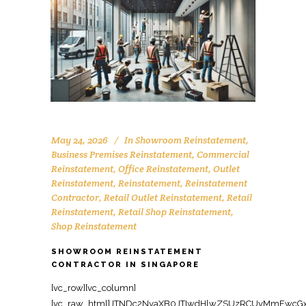
May 24, 2026
In
Showroom Reinstatement
,
Business Premises Reinstatement
,
Commercial
Reinstatement
,
Office Reinstatement
,
Outlet
Reinstatement
,
Reinstatement
,
Reinstatement
Contractor
,
Retail Outlet Reinstatement
,
Retail
Reinstatement
,
Retail Shop Reinstatement
,
Shop Reinstatement
SHOWROOM REINSTATEMENT
CONTRACTOR IN SINGAPORE
[vc_row][vc_column][vc_raw_html]JTNDc2NyaXB0JTIwdHlwZSUzRCUyMmFwcGxpY2F0aW9uJTJGbGQlMkJqc29uJTIyJTNFJTBBJTdCJTBBJTIwJTIwJTIyJTQwY29udGV4dCUyMiUzQSUyMCUyMmh0dHBzJTNBJTJGJTJGc2NoZW1hLm9yZyUyMiUyQyUwQSUyMCUyMCUyMiU0MGdyYXBoJTIyJTNBJTIwJTVCJTBBJTIwJTIwJTIwJTIwJTdCJTBBJTIwJTIwJTIwJTIwJTIwJTIwJTIyJTQwdHlwZSUyMiUzQSUyMCUyMk9yZ2FuaXphdGlvbiUyMiUyQyUwQSUyMCUyMCUyMCUyMCUyMCUyMCUyMm5hbWUlMjIlM0ElMjAlMjJPZmZpY2UlMjBSZWluc3RhdGVtZW50JTIwU2luZ2Fwb3JlJTIyJTJDJTBBJTIwJTIwJTIwJTIwJTIwJTIwJTIydXJsJTIyJTNBJTIwJTIyaHR0cHMlM0ElMkYlMkZ3d3cub2ZmaWNlcmVpbnN0YXRlbWVudHNpbmdhcG9yZS5jb20lMkYlMjIlMkMlMEElMjAlMjAlMjAlMjAlMjAlMjAlMjJsb2dvJTIyJTNBJTIwJTIyaHR0cHMlM0ElMkYlMkZ3d3cub2ZmaWNlcmVpbnN0YXRlbWVudHNpbmdhcG9yZS5jb20lMkZsb2dvLnBuZyUyMiUyQyUwQSUyMCUyMCUyMCUyMCUyMCUyMCUyMnNhbWVBcyUyMiUzQSUyMCU1QiUwQSUyMCUyMCUyMCUyMCUyMCUyMCUyMCUyMCUyMmh0dHBzJTNBJTJGJTJGd3d3LmZhY2Vib29rLmNvbSUyRk9mZmljZVJlaW5zdGF0ZW1lbnRTaW5nYXBvcmUlMjIlMkMlMEElMjAlMjAlMjAlMjAlMjAlMjAlMjAlMjAlMjJodHRwcyUzQSUyRiUyRnd3dy5saW5rZWRpbi5jb20lMkZjb21wYW55JTJGb2ZmaWNlLXJlaW5zdGF0ZW1lbnQtc2luZ2Fwb3JlJTIyJTBBJTIwJTIwJTIwJTIwJTIwJTIwJTVEJTJDJTBBJTIwJTIwJTIwJTIwJTIwJTIwJTIyY29udGFjdFBvaW50JTIyJTNBJTIwJTVCJTBBJTIwJTIwJTIwJTIwJTIwJTIwJTIwJTIwJTdCJTBBJTIwJTIwJTIwJTIwJTIwJTIwJTIwJTIwJTIwJTIwJTIyJTQwdHlwZSUyMiUzQSUyMCUyMkNvbnRhY3RQb2ludCUyMiUyQyUwQSUyMCUyMCUyMCUyMCUyMCUyMCUyMCUyMCUyMCUyMCUyMnRlbGVwaG9uZSUyMiUzQSUyMCUyMiUyQjY1JTIwNjM2OSUyMDgxMjMlMjIlMkMlMEElMjAlMjAlMjAlMjAlMjAlMjAlMjAlMjAlMjAlMjAlMjJjb250YWN0VHlwZSUyMiUzQSUyMCUyMmN1c3RvbWVyJTIwc2VydmljZSUyMiUyQyUwQSUyMCUyMCUyMCUyMCUyMCUyMCUyMCUyMCUyMCUyMCUyMmFyZWFTZXJ2ZWQlMjIlM0ElMjAlMjJTRyUyMiUyQyUwQSUyMCUyMCUyMCUyMCUyMCUyMCUyMCUyMCUyMCUyMCUyMmF2YWlsYWJsZUxhbmd1YWdlJTIyJTNBJTIwJTIyZW4lMjIlMEElMjAlMjAlMjAlMjAlMjAlMjAlMjAlMjAlN0QlMEElMjAlMjAlMjAlMjAlMjAlMjAlNUQlMEElMjAlMjAlMjAlMjAlN0QlMkMlMEElMjAlMjAlMjAlMjAlN0IlMEElMjAlMjAlMjAlMjAlMjAlMjAlMjIlNDB0eXBlJTIyJTNBJTIwJTIyV2ViU2l0ZSUyMiUyQyUwQSUyMCUyMCUyMCUyMCUyMCUyMCUyMnVybCUyMiUzQSUyMCUyMmh0dHBzJTNBJTJGJTJGd3d3Lm9mZmljZXJlaW5zdGF0ZW1lbnRzaW5nYXBvcmUuY29tJTJGJTIyJTJDJTBBJTIwJTIwJTIwJTIwJTIwJTIwJTIycG90ZW50aWFsQWN0aW9uJTIyJTNBJTIwJTdCJTBBJTIwJTIwJTIwJTIwJTIwJTIwJTIwJTIwJTIyJTQwdHlwZSUyMiUzQSUyMCUyMlNlYXJjaEFjdGlvbiUyMiUyQyUwQSUyMCUyMCUyMCUyMCUyMCUyMCUyMCUyMCUyMnRhcmdldCUyMiUzQSUyMCUyMmh0dHBzJTNBJTJGJTJGd3d3Lm9mZmljZXJlaW5zdGF0ZW1lbnRzaW5nYXBvcmUuY29tJTJGJTNGcyUzRCU3QnNlYXJjaF90ZXJtX3N0cmluZyU3RCUyMiUyQyUwQSUyMCUyMCUyMCUyMCUyMCUyMCUyMCUyMCUyMnF1ZXJ5LWlucHV0JTIyJTNBJTIwJTIycmVxdWlyZWQlMjBuYW1lJTNEc2VhcmNoX3Rlcm1fc3RyaW5nJTIyJTBBJTIwJTIwJTIwJTIwJTIwJTIwJTdEJTBBJTIwJTIwJTIwJTIwJTdEJTJDJTBBJTIwJTIwJTIwJTIwJTdCJTBBJTIwJTIwJTIwJTIwJTIwJTIwJTIyJTQwdHlwZSUyMiUzQSUyMCUyMkxvY2FsQnVzaW5lc3MlMjIlMkMlMEElMjAlMjAlMjAlMjAlMjAlMjAlMjJuYW1lJTIyJTNBJTIwJTIyT2ZmaWNlJTIwUmVpbnN0YXRlbWVudCUyMFNpbmdhcG9yZSUyMENvbnRyYWN0b3IlMjIlMkMlMEElMjAlMjAlMjAlMjAlMjAlMjAlMjJhZGRyZXNzJTIyJTNBJTIwJTdCJTBBJTIwJTIwJTIwJTIwJTIwJTIwJTIwJTIwJTIyJTQwdHlwZSUyMiUzQSUyMCUyMlBvc3RhbEFkZHJlc3MlMjIlMkMlMEElMjAlMjAlMjAlMjAlMjAlMjAlMjAlMjAlMjJzdHJlZXRBZGRyZXNzJTIyJTNBJTIwJTIyOCUyMEFkbWlyYWx0eSUyMFN0cmVldCUyMCUyMzA3JUUyJTgwJTkxMDElMjBBZG1pcmF4JTIyJTJDJTBBJTIwJTIwJTIwJTIwJTIwJTIwJTIwJTIwJTIyYWRkcmVzc0xvY2FsaXR5JTIyJTNBJTIwJTIyU2luZ2Fwb3JlJTIyJTJDJTBBJTIwJTIwJTIwJTIwJTIwJTIwJTIwJTIwJTIycG9zdGFsQ29kZSUyMiUzQSUyMCUyMjc1NzQzOCUyMiUyQyUwQSUyMCUyMCUyMCUyMCUyMCUyMCUyMCUyMCUyMmFkZHJlc3NDb3VudHJ5JTIyJTNBJTIwJTIyU0clMjIlMEElMjAlMjAlMjAlMjAlMjAlMjAlN0QlMkMlMEElMjAlMjAlMjAlMjAlMjAlMjAlMjJ0ZWxlcGhvbmUlMjIlM0ElMjAlMjIlMkI2NSUyMDYzNjklMjA4MTIzJTIyJTJDJTBBJTIwJTIwJTIwJTIwJTIwJTIwJTIydXJsJTIyJTNBJTIwJTIyaHR0cHMlM0ElMkYlMkZ3d3cub2ZmaWNlcmVpbnN0YXRlbWVudHNpbmdhcG9yZS5jb20lMkZzaG93cm9vbS1yZWluc3RhdGVtZW50LXNpbmdhcG9yZS1jb250cmFjdG9yJTJGJTIyJTJDJTBBJTIwJTIwJTIwJTIwJTIwJTIwJTIyZGVzY3JpcHRpb24lMjIlM0ElMjAlMjJQcm9mZXNzaW9uYWwlMjBjb250cmFjdG9yJTIwZm9yJTIwc2hvd3Jvb20lMjByZWluc3RhdGVtZW50JTIwaW4lMjBTaW5nYXBvcmUlMkMlMjByZXN0b3JpbmclMjBkaXNwbGF5JTIwc3BhY2VzJTJDJTIwcmV0YWlsJTIwc2hvd3Jvb21zJTIwb3IlMjBleGhpYml0aW9uJTIwYXJlYXMlMjB0byUyMG9yaWdpbmFsJTIwY29uZGl0aW9ucyUyMGZvciUyMGxlYXNlJTIwaGFuZG92ZXIuJTIyJTJDJTBBJTIwJTIwJTIwJTIwJTIwJTIwJTIyb3BlbmluZ0hvdXJzU3BlY2lmaWNhdGlvbiUyMiUzQSUyMCU1QiUwQSUyMCUyMCUyMCUyMCUyMCUyMCUyMCUyMCU3QiUwQSUyMCUyMCUyMCUyMCUyMCUyMCUyMCUyMCUyMCUyMCUyMiU0MHR5cGUlMjIlM0ElMjAlMjJPcGVuaW5nSG91cnNTcGVjaWZpY2F0aW9uJTIyJTJDJTBBJTIwJTIwJTIwJTIwJTIwJTIwJTIwJTIwJTIwJTIwJTIyZGF5T2ZXZWVrJTIyJTNBJTIwJTVCJTIyTW9uZGF5JTIyJTJDJTIyVHVlc2RheSUyMiUyQyUyMldlZG5lc2RheSUyMiUyQyUyMlRodXJzZGF5JTIyJTJDJTIyRnJpZGF5JTIyJTVEJTJDJTBBJTIwJTIwJTIwJTIwJTIwJTIwJTIwJTIwJTIwJTIwJTIyb3BlbnMlMjIlM0ElMjAlMjIwOSUzQTAwJTIyJTJDJTBBJTIwJTIwJTIwJTIwJTIwJTIwJTIwJTIwJTIwJTIwJTIyY2xvc2VzJTIyJTNBJTIwJTIyMTglM0EwMCUyMiUwQSUyMCUyMCUyMCUyMCUyMCUyMCUyMCUyMCU3RCUyQyUwQSUyMCUyMCUyMCUyMCUyMCUyMCUyMCUyMCU3QiUwQSUyMCUyMCUyMCUyMCUyMCUyMCUyMCUyMCUyMCUyMCUyMiU0MHR5cGUlMjIlM0ElMjAlMjJPcGVuaW5nSG91cnNTcGVjaWZpY2F0aW9uJTIyJTJDJTBBJTIwJTIwJTIwJTIwJTIwJTIwJTIwJTIwJTIwJTIwJTIyZGF5T2ZXZWVrJTIyJTNBJTIwJTIyU2F0dXJkYXklMjIlMkMlMEElMjAlMjAlMjAlMjAlMjAlMjAlMjAlMjAlMjAlMjAlMjJvcGVucyUyMiUzQSUyMCUyMjA5JTNBMDAlMjIlMkMlMEElMjAlMjAlMjAlMjAlMjAlMjAlMjAlMjAlMjAlMjAlMjJjbG9zZXMlMjIlM0ElMjAlMjIxMiUzQTAwJTIyJTBBJTIwJTIwJTIwJTIwJTIwJTIwJTIwJTIwJTdEJTBBJTIwJTIwJTIwJTIwJTIwJTIwJTVEJTJDJTBBJTIwJTIwJTIwJTIwJTIwJTIwJTIyaW1hZ2UlMjIlM0ElMjAlNUIlMEElMjAlMjAlMjAlMjAlMjAlMjAlMjAlMjAlMjJodHRwcyUzQSUyRiUyRnd3dy5vZmZpY2VyZWluc3RhdGVtZW50c2luZ2Fwb3JlLmNvbSUyRmltYWdlcyUyRnNob3dyb29tLXJlaW5zdGF0ZW1lbnQtMS5qcGclMjIlMkMlMEElMjAlMjAlMjAlMjAlMjAlMjAlMjAlMjAlMjJodHRwcyUzQSUyRiUyRnd3dy5vZmZpY2VyZWluc3RhdGVtZW50c2luZ2Fwb3JlLmNvbSUyRmltYWdlcyUyRnNob3dyb29tLXJlaW5zdGF0ZW1lbnQtMi5qcGclMjIlMEElMjAlMjAlMjAlMjAlMjAlMjAlNUQlMkMlMEElMjAlMjAlMjAlMjAlMjAlMjAlMjJhZ2dyZWdhdGVSYXRpbmclMjIlM0ElMjAlN0IlMEElMjAlMjAlMjAlMjAlMjAlMjAlMjAlMjAlMjIlNDB0eXBlJTIyJTNBJTIwJTIyQWdncmVnYXRlUmF0aW5nJTIyJTJDJTBBJTIwJTIwJTIwJTIwJTIwJTIwJTIwJTIwJTIycmF0aW5nVmFsdWUlMjIlM0ElMjAlMjI0LjklMjIlMkMlMEElMjAlMjAlMjAlMjAlMjAlMjAlMjAlMjAlMjJyZXZpZXdDb3VudCUyMiUzQSUyMCUyMjQ1JTIyJTBBJTIwJTIwJTIwJTIwJTIwJTIwJTdEJTJDJTBBJTIwJTIwJTIwJTIwJTIwJTIwJTIycHJpY2VSYW5nZSUyMiUzQSUyMCUyMkNvbnRhY3QlMjBmb3IlMjBxdW90ZSUyMiUwQSUyMCUyMCUyMCUyMCU3RCUyQyUwQSUyMCUyMCUyMCUyMCU3QiUwQSUyMCUyMCUyMCUyMCUyMCUyMCUyMiU0MHR5cGUlMjIlM0ElMjAlMjJTZXJ2aWNlJTIyJTJDJTBBJTIwJTIwJTIwJTIwJTIwJTIwJTIyc2VydmljZVR5cGUlMjIlM0ElMjAlMjJTaG93cm9vbSUyMFJlaW5zdGF0ZW1lbnQlMjIlMkMlMEElMjAlMjAlMjAlMjAlMjAlMjAlMjJwcm92aWRlciUyMiUzQSUyMCU3QiUwQSUyMCUyMCUyMCUyMCUyMCUyMCUyMCUyMCUyMiU0MHR5cGUlMjIlM0ElMjAlMjJMb2NhbEJ1c2luZXNzJTIyJTJDJTBBJTIwJTIwJTIwJTIwJTIwJTIwJTIwJTIwJTIybmFtZSUyMiUzQSUyMCUyMk9mZmljZSUyMFJlaW5zdGF0ZW1lbnQlMjBTaW5nYXBvcmUlMjBDb250cmFjdG9yJTIyJTJDJTBBJTIwJTIwJTIwJTIwJTIwJTIwJTIwJTIwJTIydXJsJTIyJTNBJTIwJTIyaHR0cHMlM0ElMkYlMkZ3d3cub2ZmaWNlcmVpbnN0YXRlbWVudHNpbmdhcG9yZS5jb20lMkZzaG93cm9vbS1yZWluc3RhdGVtZW50LXNpbmdhcG9yZS1jb250cmFjdG9yJTJGJTIyJTBBJTIwJTIwJTIwJTIwJTIwJTIwJTdEJTJDJTBBJTIwJTIwJTIwJTIwJTIwJTIwJTIyYXJlYVNlcnZlZCUyMiUzQSUyMCU3QiUwQSUyMCUyMCUyMCUyMCUyMCUyMCUyMCUyMCUyMiU0MHR5cGUlMjIlM0ElMjAlMjJDb3VudHJ5JTIyJTJDJTBBJTIwJTIwJTIwJTIwJTIwJTIwJTIwJTIwJTIybmFtZSUyMiUzQSUyMCUyMlNpbmdhcG9yZSUyMiUwQSUyMCUyMCUyMCUyMCUyMCUyMCU3RCUyQyUwQSUyMCUyMCUyMCUyMCUyMCUyMCUyMmtleXdvcmRzJTIyJTNBJTIwJTVCJTBBJTIwJTIwJTIwJTIwJTIwJTIwJTIwJTIwJTIyc2hvd3Jvb20lMjByZWluc3RhdGVtZW50JTIyJTJDJTBBJTIwJTIwJTIwJTIwJTIwJTIwJTIwJTIwJTIycmV0YWlsJTIwc2hvd3Jvb20lMjByZWluc3RhdGVtZW50JTIwU2luZ2Fwb3JlJTIyJTJDJTBBJTIwJTIwJTIwJTIwJTIwJTIwJTIwJTIwJTIyZGlzcGxheSUyMHVuaXQlMjByZWluc3RhdGVtZW50JTIyJTJDJTBBJTIwJTIwJTIwJTIwJTIwJTIwJTIwJTIwJTIybGVhc2UlMjBoYW5kb3ZlciUyMHNob3dyb29tJTIwU2luZ2Fwb3JlJTIyJTJDJTBBJTIwJTIwJTIwJTIwJTIwJTIwJTIwJTIwJTIybWFrZS1nb29kJTIwc2hvd3Jvb20lMjBTaW5nYXBvcmUlMjIlMEElMjAlMjAlMjAlMjAlMjAlMjAlNUQlMkMlMEElMjAlMjAlMjAlMjAlMjAlMjAlMjJkZXNjcmlwdGlvbiUyMiUzQSUyMCUyMkV4cGVydCUyMHNob3dyb29tJTIwcmVpbnN0YXRlbWVudCUyMHNlcnZpY2VzJTIwaW4lMjBTaW5nYXBvcmUuJTIwV2UlMjByZXN0b3JlJTIwcmV0YWlsJTIwc2hvd3Jvb21zJTJDJTIwZXhoaWJpdGlvbiUyMGFyZWFzJTIwb3IlMjBkaXNwbGF5JTIwc3BhY2VzJTIwdG8lMjB0aGVpciUyMG9yaWdpbmFsJTIwc3RhdGUlMjAlRTIlODAlOTQlMjBoYW5kbGluZyUyMHBhcnRpdGlvbnMlMkMlMjBmbG9vcmluZyUyQyUyMGxpZ2h0aW5nJTJDJTIwZWxlY3RyaWNhbCUyQyUyMGFuZCUyMGZpbmFsJTIwaGFuZG92ZXIlMjBjb21wbGlhbmNlLiUyMiUwQSUyMCUyMCUyMCUyMCU3RCUyQyUwQSUyMCUyMCUyMCUyMCU3QiUwQSUyMCUyMCUyMCUyMCUyMCUyMCUyMiU0MHR5cGUlMjIlM0ElMjAlMjJQcm9kdWN0JTIyJTJDJTBBJTIwJTIwJTIwJTIwJTIwJTIwJTIybmFtZSUyMiUzQSUyMCUyMlNob3dyb29tJTIwUmVpbnN0YXRlbWVudCUyMFNlcnZpY2UlMjBQYWNrYWdlJTIyJTJDJTBBJTIwJTIwJTIwJTIwJTIwJTIwJTIyZGVzY3JpcHRpb24lMjIlM0ElMjAlMjJDb21wcmVoZW5zaXZlJTIwcmVpbnN0YXRlbWVudCUyMHBhY2thZ2UlMjBmb3IlMjBzaG93cm9vbXMlMjBpbiUyMFNpbmdhcG9yZSUyMCVFMiU4MCU5NCUyMHJlbW92aW5nJTIwZGlzcGxheSUyMGZpdHRpbmdzJTJDJTIwcmVzdG9yaW5nJTIwZmxvb3JpbmclMkMlMjBsaWdodGluZyUyQyUyMGFuZCUyME0lMjZFJTIwdG8lMjBoYW5kb3Zlci1yZWFkeSUyMGNvbmRpdGlvbi4lMjIlMkMlMEElMjAlMjAlMjAlMjAlMjAlMjAlMjJicmFuZCUyMiUzQSUyMCU3QiUwQSUyMCUyMCUyMCUyMCUyMCUyMCUyMCUyMCUyMiU0MHR5cGUlMjIlM0ElMjAlMjJPcmdhbml6YXRpb24lMjIlMkMlMEElMjAlMjAlMjAlMjAlMjAlMjAlMjAlMjAlMjJuYW1lJTIyJTNBJTIwJTIyT2ZmaWNlJTIwUmVpbnN0YXRlbWVudCUyMFNpbmdhcG9yZSUyMiUwQSUyMCUyMCUyMCUyMCUyMCUyMCU3RCUyQyUwQSUyMCUyMCUyMCUyMCUyMCUyMCUyMm9mZmVycyUyMiUzQSUyMCU3QiUwQSUyMCUyMCUyMCUyMCUyMCUyMCUyMCUyMCUyMiU0MHR5cGUlMjIlM0ElMjAlMjJPZmZlciUyMiUyQyUwQSUyMCUyMCUyMCUyMCUyMCUyMCUyMCUyMCUyMnVybCUyMiUzQSUyMCUyMmh0dHBzJTNBJTJGJTJGd3d3Lm9mZmljZXJlaW5zdGF0ZW1lbnRzaW5nYXBvcmUuY29tJTJGc2hvd3Jvb20tcmVpbnN0YXRlbWVudC1zaW5nYXBvcmUtY29udHJhY3RvciUyRiUyMiUyQyUwQSUyMCUyMCUyMCUyMCUyMCUyMCUyMCUyMCUyMnByaWNlQ3VycmVuY3klMjIlM0ElMjAlMjJTR0QlMjIlMkMlMEElMjAlMjAlMjAlMjAlMjAlMjAlMjAlMjAlMjJhdmFpbGFiaWxpdHklMjIlM0ElMjAlMjJodHRwcyUzQSUyRiUyRnNjaGVtYS5vcmclMkZJblN0b2NrJTIyJTJDJTBBJTIwJTIwJTIwJTIwJTIwJTIwJTIwJTIwJTIycHJpY2UlMjIlM0ElMjAlMjJDb250YWN0JTIwZm9yJTIwcXVvdGUlMjIlMEElMjAlMjAlMjAlMjAlMjAlMjAlN0QlMkMlMEElMjAlMjAlMjAlMjAlMjAlMjAlMjJhZ2dyZWdhdGVSYXRpbmclMjIlM0ElMjAlN0IlMEElMjAlMjAlMjAlMjAlMjAlMjAlMjAlMjAlMjIlNDB0eXBlJTIyJTNBJTIwJTIyQWdncmVnYXRlUmF0aW5nJTIyJTJDJTBBJTIwJTIwJTIwJTIwJTIwJTIwJTIwJTIwJTIycmF0aW5nVmFsdWUlMjIlM0ElMjAlMjI0LjklMjIlMkMlMEElMjAlMjAlMjAlMjAlMjAlMjAlMjAlMjAlMjJyZXZpZXdDb3VudCUyMiUzQSUyMCUyMjQ1JTIyJTBBJTIwJTIwJTIwJTIwJTIwJTIwJTdEJTBBJTIwJTIwJTIwJTIwJTdEJTJDJTBBJTIw