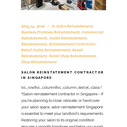
May 24, 2026
In
Salon Reinstatement
,
Business Premises Reinstatement
,
Commercial
Reinstatement
,
Outlet Reinstatement
,
Reinstatement
,
Reinstatement Contractor
,
Retail Outlet Reinstatement
,
Retail
Reinstatement
,
Retail Shop Reinstatement
,
Shop Reinstatement
SALON REINSTATEMENT CONTRACTOR
IN SINGAPORE
[vc_row][vc_column][vc_column_text el_class="
"]Salon reinstatement contractor in Singapore – If
you're planning to close, relocate, or hand over
your salon space, salon reinstatement Singapore
is essential to meet your landlord’s requirements.
Restoring your salon to its original condition
ensures a smooth handover and helps you avoid...