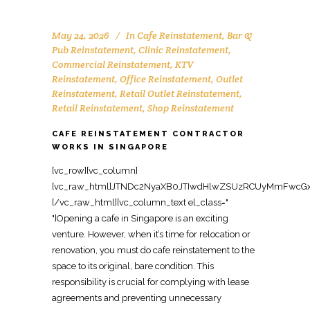
May 24, 2026
In
Cafe Reinstatement
,
Bar &
Pub Reinstatement
,
Clinic Reinstatement
,
Commercial Reinstatement
,
KTV
Reinstatement
,
Office Reinstatement
,
Outlet
Reinstatement
,
Retail Outlet Reinstatement
,
Retail Reinstatement
,
Shop Reinstatement
CAFE REINSTATEMENT CONTRACTOR
WORKS IN SINGAPORE
[vc_row][vc_column][vc_raw_html]JTNDc2NyaXB0JTIwdHlwZSUzRCUyMmFwcGxpY2F0aW9uJTJGbGQlMkJqc29uJTIyJTNFJTBBJTdCJTBBJTIwJTIwJTIyJTQwY29udGV4dCUyMiUzQSUyMCUyMmh0dHBzJTNBJTJGJTJGc2NoZW1hLm9yZyUyMiUyQyUwQSUyMCUyMCUyMiU0MGdyYXBoJTIyJTNBJTIwJTVCJTBBJTIwJTIwJTIwJTIwJTdCJTBBJTIwJTIwJTIwJTIwJTIwJTIwJTIyJTQwdHlwZSUyMiUzQSUyMCUyMk9yZ2FuaXphdGlvbiUyMiUyQyUwQSUyMCUyMCUyMCUyMCUyMCUyMCUyMm5hbWUlMjIlM0ElMjAlMjJPZmZpY2UlMjBSZWluc3RhdGVtZW50JTIwU2luZ2Fwb3JlJTIyJTJDJTBBJTIwJTIwJTIwJTIwJTIwJTIwJTIydXJsJTIyJTNBJTIwJTIyaHR0cHMlM0ElMkYlMkZ3d3cub2ZmaWNlcmVpbnN0YXRlbWVudHNpbmdhcG9yZS5jb20lMkYlMjIlMkMlMEElMjAlMjAlMjAlMjAlMjAlMjAlMjJsb2dvJTIyJTNBJTIwJTIyaHR0cHMlM0ElMkYlMkZ3d3cub2ZmaWNlcmVpbnN0YXRlbWVudHNpbmdhcG9yZS5jb20lMkZsb2dvLnBuZyUyMiUyQyUwQSUyMCUyMCUyMCUyMCUyMCUyMCUyMnNhbWVBcyUyMiUzQSUyMCU1QiUwQSUyMCUyMCUyMCUyMCUyMCUyMCUyMCUyMCUyMmh0dHBzJTNBJTJGJTJGd3d3LmZhY2Vib29rLmNvbSUyRk9mZmljZVJlaW5zdGF0ZW1lbnRTaW5nYXBvcmUlMjIlMkMlMEElMjAlMjAlMjAlMjAlMjAlMjAlMjAlMjAlMjJodHRwcyUzQSUyRiUyRnd3dy5saW5rZWRpbi5jb20lMkZjb21wYW55JTJGb2ZmaWNlLXJlaW5zdGF0ZW1lbnQtc2luZ2Fwb3JlJTIyJTBBJTIwJTIwJTIwJTIwJTIwJTIwJTVEJTJDJTBBJTIwJTIwJTIwJTIwJTIwJTIwJTIyY29udGFjdFBvaW50JTIyJTNBJTIwJTVCJTBBJTIwJTIwJTIwJTIwJTIwJTIwJTIwJTIwJTdCJTBBJTIwJTIwJTIwJTIwJTIwJTIwJTIwJTIwJTIwJTIwJTIyJTQwdHlwZSUyMiUzQSUyMCUyMkNvbnRhY3RQb2ludCUyMiUyQyUwQSUyMCUyMCUyMCUyMCUyMCUyMCUyMCUyMCUyMCUyMCUyMnRlbGVwaG9uZSUyMiUzQSUyMCUyMiUyQjY1JTIwNjM2OSUyMDgxMjMlMjIlMkMlMEElMjAlMjAlMjAlMjAlMjAlMjAlMjAlMjAlMjAlMjAlMjJjb250YWN0VHlwZSUyMiUzQSUyMCUyMmN1c3RvbWVyJTIwc2VydmljZSUyMiUyQyUwQSUyMCUyMCUyMCUyMCUyMCUyMCUyMCUyMCUyMCUyMCUyMmFyZWFTZXJ2ZWQlMjIlM0ElMjAlMjJTRyUyMiUyQyUwQSUyMCUyMCUyMCUyMCUyMCUyMCUyMCUyMCUyMCUyMCUyMmF2YWlsYWJsZUxhbmd1YWdlJTIyJTNBJTIwJTIyZW4lMjIlMEElMjAlMjAlMjAlMjAlMjAlMjAlMjAlMjAlN0QlMEElMjAlMjAlMjAlMjAlMjAlMjAlNUQlMEElMjAlMjAlMjAlMjAlN0QlMkMlMEElMjAlMjAlMjAlMjAlN0IlMEElMjAlMjAlMjAlMjAlMjAlMjAlMjIlNDB0eXBlJTIyJTNBJTIwJTIyV2ViU2l0ZSUyMiUyQyUwQSUyMCUyMCUyMCUyMCUyMCUyMCUyMnVybCUyMiUzQSUyMCUyMmh0dHBzJTNBJTJGJTJGd3d3Lm9mZmljZXJlaW5zdGF0ZW1lbnRzaW5nYXBvcmUuY29tJTJGJTIyJTJDJTBBJTIwJTIwJTIwJTIwJTIwJTIwJTIycG90ZW50aWFsQWN0aW9uJTIyJTNBJTIwJTdCJTBBJTIwJTIwJTIwJTIwJTIwJTIwJTIwJTIwJTIyJTQwdHlwZSUyMiUzQSUyMCUyMlNlYXJjaEFjdGlvbiUyMiUyQyUwQSUyMCUyMCUyMCUyMCUyMCUyMCUyMCUyMCUyMnRhcmdldCUyMiUzQSUyMCUyMmh0dHBzJTNBJTJGJTJGd3d3Lm9mZmljZXJlaW5zdGF0ZW1lbnRzaW5nYXBvcmUuY29tJTJGJTNGcyUzRCU3QnNlYXJjaF90ZXJtX3N0cmluZyU3RCUyMiUyQyUwQSUyMCUyMCUyMCUyMCUyMCUyMCUyMCUyMCUyMnF1ZXJ5LWlucHV0JTIyJTNBJTIwJTIycmVxdWlyZWQlMjBuYW1lJTNEc2VhcmNoX3Rlcm1fc3RyaW5nJTIyJTBBJTIwJTIwJTIwJTIwJTIwJTIwJTdEJTBBJTIwJTIwJTIwJTIwJTdEJTJDJTBBJTIwJTIwJTIwJTIwJTdCJTBBJTIwJTIwJTIwJTIwJTIwJTIwJTIyJTQwdHlwZSUyMiUzQSUyMCUyMkxvY2FsQnVzaW5lc3MlMjIlMkMlMEElMjAlMjAlMjAlMjAlMjAlMjAlMjJuYW1lJTIyJTNBJTIwJTIyT2ZmaWNlJTIwUmVpbnN0YXRlbWVudCUyMFNpbmdhcG9yZSUyMENvbnRyYWN0b3IlMjIlMkMlMEElMjAlMjAlMjAlMjAlMjAlMjAlMjJhZGRyZXNzJTIyJTNBJTIwJTdCJTBBJTIwJTIwJTIwJTIwJTIwJTIwJTIwJTIwJTIyJTQwdHlwZSUyMiUzQSUyMCUyMlBvc3RhbEFkZHJlc3MlMjIlMkMlMEElMjAlMjAlMjAlMjAlMjAlMjAlMjAlMjAlMjJzdHJlZXRBZGRyZXNzJTIyJTNBJTIwJTIyOCUyMEFkbWlyYWx0eSUyMFN0cmVldCUyMCUyMzA3JUUyJTgwJTkxMDElMjBBZG1pcmF4JTIyJTJDJTBBJTIwJTIwJTIwJTIwJTIwJTIwJTIwJTIwJTIyYWRkcmVzc0xvY2FsaXR5JTIyJTNBJTIwJTIyU2luZ2Fwb3JlJTIyJTJDJTBBJTIwJTIwJTIwJTIwJTIwJTIwJTIwJTIwJTIycG9zdGFsQ29kZSUyMiUzQSUyMCUyMjc1NzQzOCUyMiUyQyUwQSUyMCUyMCUyMCUyMCUyMCUyMCUyMCUyMCUyMmFkZHJlc3NDb3VudHJ5JTIyJTNBJTIwJTIyU0clMjIlMEElMjAlMjAlMjAlMjAlMjAlMjAlN0QlMkMlMEElMjAlMjAlMjAlMjAlMjAlMjAlMjJ0ZWxlcGhvbmUlMjIlM0ElMjAlMjIlMkI2NSUyMDYzNjklMjA4MTIzJTIyJTJDJTBBJTIwJTIwJTIwJTIwJTIwJTIwJTIydXJsJTIyJTNBJTIwJTIyaHR0cHMlM0ElMkYlMkZ3d3cub2ZmaWNlcmVpbnN0YXRlbWVudHNpbmdhcG9yZS5jb20lMkZjYWZlLXJlaW5zdGF0ZW1lbnQtc2luZ2Fwb3JlLWNvbnRyYWN0b3IlMkYlMjIlMkMlMEElMjAlMjAlMjAlMjAlMjAlMjAlMjJkZXNjcmlwdGlvbiUyMiUzQSUyMCUyMlByb2Zlc3Npb25hbCUyMHJlaW5zdGF0ZW1lbnQlMjBjb250cmFjdG9yJTIwaW4lMjBTaW5nYXBvcmUlMjBzcGVjaWFsaXNpbmclMjBpbiUyMGNhZmUlMjByZWluc3RhdGVtZW50JTIwYW5kJTIwRiUyNkIlMjBzcGFjZSUyMHJlc3RvcmF0aW9uJTIwZm9yJTIwc21vb3RoJTIwaGFuZG92ZXIlMjB0byUyMGxhbmRsb3Jkcy4lMjIlMkMlMEElMjAlMjAlMjAlMjAlMjAlMjAlMjJvcGVuaW5nSG91cnNTcGVjaWZpY2F0aW9uJTIyJTNBJTIwJTVCJTBBJTIwJTIwJTIwJTIwJTIwJTIwJTIwJTIwJTdCJTBBJTIwJTIwJTIwJTIwJTIwJTIwJTIwJTIwJTIwJTIwJTIyJTQwdHlwZSUyMiUzQSUyMCUyMk9wZW5pbmdIb3Vyc1NwZWNpZmljYXRpb24lMjIlMkMlMEElMjAlMjAlMjAlMjAlMjAlMjAlMjAlMjAlMjAlMjAlMjJkYXlPZldlZWslMjIlM0ElMjAlNUIlMEElMjAlMjAlMjAlMjAlMjAlMjAlMjAlMjAlMjAlMjAlMjAlMjAlMjJNb25kYXklMjIlMkMlMjJUdWVzZGF5JTIyJTJDJTIyV2VkbmVzZGF5JTIyJTJDJTIyVGh1cnNkYXklMjIlMkMlMjJGcmlkYXklMjIlMEElMjAlMjAlMjAlMjAlMjAlMjAlMjAlMjAlMjAlMjAlNUQlMkMlMEElMjAlMjAlMjAlMjAlMjAlMjAlMjAlMjAlMjAlMjAlMjJvcGVucyUyMiUzQSUyMCUyMjA5JTNBMDAlMjIlMkMlMEElMjAlMjAlMjAlMjAlMjAlMjAlMjAlMjAlMjAlMjAlMjJjbG9zZXMlMjIlM0ElMjAlMjIxOCUzQTAwJTIyJTBBJTIwJTIwJTIwJTIwJTIwJTIwJTIwJTIwJTdEJTJDJTBBJTIwJTIwJTIwJTIwJTIwJTIwJTIwJTIwJTdCJTBBJTIwJTIwJTIwJTIwJTIwJTIwJTIwJTIwJTIwJTIwJTIyJTQwdHlwZSUyMiUzQSUyMCUyMk9wZW5pbmdIb3Vyc1NwZWNpZmljYXRpb24lMjIlMkMlMEElMjAlMjAlMjAlMjAlMjAlMjAlMjAlMjAlMjAlMjAlMjJkYXlPZldlZWslMjIlM0ElMjAlMjJTYXR1cmRheSUyMiUyQyUwQSUyMCUyMCUyMCUyMCUyMCUyMCUyMCUyMCUyMCUyMCUyMm9wZW5zJTIyJTNBJTIwJTIyMDklM0EwMCUyMiUyQyUwQSUyMCUyMCUyMCUyMCUyMCUyMCUyMCUyMCUyMCUyMCUyMmNsb3NlcyUyMiUzQSUyMCUyMjEyJTNBMDAlMjIlMEElMjAlMjAlMjAlMjAlMjAlMjAlMjAlMjAlN0QlMEElMjAlMjAlMjAlMjAlMjAlMjAlNUQlMkMlMEElMjAlMjAlMjAlMjAlMjAlMjAlMjJpbWFnZSUyMiUzQSUyMCU1QiUwQSUyMCUyMCUyMCUyMCUyMCUyMCUyMCUyMCUyMmh0dHBzJTNBJTJGJTJGd3d3Lm9mZmljZXJlaW5zdGF0ZW1lbnRzaW5nYXBvcmUuY29tJTJGaW1hZ2VzJTJGY2FmZS1yZWluc3RhdGVtZW50LTEuanBnJTIyJTJDJTBBJTIwJTIwJTIwJTIwJTIwJTIwJTIwJTIwJTIyaHR0cHMlM0ElMkYlMkZ3d3cub2ZmaWNlcmVpbnN0YXRlbWVudHNpbmdhcG9yZS5jb20lMkZpbWFnZXMlMkZjYWZlLXJlaW5zdGF0ZW1lbnQtMi5qcGclMjIlMEElMjAlMjAlMjAlMjAlMjAlMjAlNUQlMkMlMEElMjAlMjAlMjAlMjAlMjAlMjAlMjJhZ2dyZWdhdGVSYXRpbmclMjIlM0ElMjAlN0IlMEElMjAlMjAlMjAlMjAlMjAlMjAlMjAlMjAlMjIlNDB0eXBlJTIyJTNBJTIwJTIyQWdncmVnYXRlUmF0aW5nJTIyJTJDJTBBJTIwJTIwJTIwJTIwJTIwJTIwJTIwJTIwJTIycmF0aW5nVmFsdWUlMjIlM0ElMjAlMjI0LjklMjIlMkMlMEElMjAlMjAlMjAlMjAlMjAlMjAlMjAlMjAlMjJyZXZpZXdDb3VudCUyMiUzQSUyMCUyMjQ1JTIyJTBBJTIwJTIwJTIwJTIwJTIwJTIwJTdEJTJDJTBBJTIwJTIwJTIwJTIwJTIwJTIwJTIycHJpY2VSYW5nZSUyMiUzQSUyMCUyMkNvbnRhY3QlMjBmb3IlMjBxdW90ZSUyMiUwQSUyMCUyMCUyMCUyMCU3RCUyQyUwQSUyMCUyMCUyMCUyMCU3QiUwQSUyMCUyMCUyMCUyMCUyMCUyMCUyMiU0MHR5cGUlMjIlM0ElMjAlMjJTZXJ2aWNlJTIyJTJDJTBBJTIwJTIwJTIwJTIwJTIwJTIwJTIyc2VydmljZVR5cGUlMjIlM0ElMjAlMjJDYWZlJTIwUmVpbnN0YXRlbWVudCUyMiUyQyUwQSUyMCUyMCUyMCUyMCUyMCUyMCUyMnByb3ZpZGVyJTIyJTNBJTIwJTdCJTBBJTIwJTIwJTIwJTIwJTIwJTIwJTIwJTIwJTIyJTQwdHlwZSUyMiUzQSUyMCUyMkxvY2FsQnVzaW5lc3MlMjIlMkMlMEElMjAlMjAlMjAlMjAlMjAlMjAlMjAlMjAlMjJuYW1lJTIyJTNBJTIwJTIyT2ZmaWNlJTIwUmVpbnN0YXRlbWVudCUyMFNpbmdhcG9yZSUyMENvbnRyYWN0b3IlMjIlMkMlMEElMjAlMjAlMjAlMjAlMjAlMjAlMjAlMjAlMjJ1cmwlMjIlM0ElMjAlMjJodHRwcyUzQSUyRiUyRnd3dy5vZmZpY2VyZWluc3RhdGVtZW50c2luZ2Fwb3JlLmNvbSUyRmNhZmUtcmVpbnN0YXRlbWVudC1zaW5nYXBvcmUtY29udHJhY3RvciUyRiUyMiUwQSUyMCUyMCUyMCUyMCUyMCUyMCU3RCUyQyUwQSUyMCUyMCUyMCUyMCUyMCUyMCUyMmFyZWFTZXJ2ZWQlMjIlM0ElMjAlN0IlMEElMjAlMjAlMjAlMjAlMjAlMjAlMjAlMjAlMjIlNDB0eXBlJTIyJTNBJTIwJTIyQ291bnRyeSUyMiUyQyUwQSUyMCUyMCUyMCUyMCUyMCUyMCUyMCUyMCUyMm5hbWUlMjIlM0ElMjAlMjJTaW5nYXBvcmUlMjIlMEElMjAlMjAlMjAlMjAlMjAlMjAlN0QlMkMlMEElMjAlMjAlMjAlMjAlMjAlMjAlMjJrZXl3b3JkcyUyMiUzQSUyMCU1QiUwQSUyMCUyMCUyMCUyMCUyMCUyMCUyMCUyMCUyMmNhZmUlMjByZWluc3RhdGVtZW50JTIyJTJDJTBBJTIwJTIwJTIwJTIwJTIwJTIwJTIwJTIwJTIyY2FmJUMzJUE5JTIwcmVpbnN0YXRlbWVudCUyMFNpbmdhcG9yZSUyMiUyQyUwQSUyMCUyMCUyMCUyMCUyMCUyMCUyMCUyMCUyMkYlMjZCJTIwcmVpbnN0YXRlbWVudCUyMFNpbmdhcG9yZSUyMiUyQyUwQSUyMCUyMCUyMCUyMCUyMCUyMCUyMCUyMCUyMnNob3AlRTIlODAlOTFsb3QlMjByZWluc3RhdGVtZW50JTIwY2FmJUMzJUE5JTIwU2luZ2Fwb3JlJTIyJTJDJTBBJTIwJTIwJTIwJTIwJTIwJTIwJTIwJTIwJTIyZm9vZCUyMGFuZCUyMGJldmVyYWdlJTIwc3BhY2UlMjByZWluc3RhdGVtZW50JTIyJTBBJTIwJTIwJTIwJTIwJTIwJTIwJTVEJTJDJTBBJTIwJTIwJTIwJTIwJTIwJTIwJTIyZGVzY3JpcHRpb24lMjIlM0ElMjAlMjJDb21wcmVoZW5zaXZlJTIwY2FmZSUyMHJlaW5zdGF0ZW1lbnQlMjBzZXJ2aWNlcyUyMGluJTIwU2luZ2Fwb3JlJTJDJTIwaW5jbHVkaW5nJTIwZGlzbWFudGxpbmclMjBvZiUyMGNhZiVDMyVBOSUyMGNvdW50ZXJzJTJDJTIwcmVtb3ZhbCUyMG9mJTIwa2l0Y2hlbiUyMGZpeHR1cmVzJTJDJTIwcmV3aXJpbmclMkMlMjByZXN0b3JpbmclMjBmbG9vcnMlMjBhbmQlMjBjZWlsaW5ncyUyQyUyMGFuZCUyMHByZXBhcmluZyUyMHRoZSUyMHNwYWNlJTIwZm9yJTIwaGFuZG92ZXIuJTIyJTBBJTIwJTIwJTIwJTIwJTdEJTJDJTBBJTIwJTIwJTIwJTIwJTdCJTBBJTIwJTIwJTIwJTIwJTIwJTIwJTIyJTQwdHlwZSUyMiUzQSUyMCUyMlByb2R1Y3QlMjIlMkMlMEElMjAlMjAlMjAlMjAlMjAlMjAlMjJuYW1lJTIyJTNBJTIwJTIyQ2FmZSUyMFJlaW5zdGF0ZW1lbnQlMjBTZXJ2aWNlJTIwUGFja2FnZSUyMiUyQyUwQSUyMCUyMCUyMCUyMCUyMCUyMCUyMmRlc2NyaXB0aW9uJTIyJTNBJTIwJTIyVHVybmtleSUyMHJlaW5zdGF0ZW1lbnQlMjBzb2x1dGlvbiUyMGZvciUyMGNhZiVDMyVBOSUyMHVuaXRzJTIwaW4lMjBTaW5nYXBvcmUlMkMlMjByZXN0b3JpbmclMjBGJTI2QiUyMHNwYWNlcyUyMHRvJTIwdGhlaXIlMjBvcmlnaW5hbCUyMGNvbmRpdGlvbiUyMGZvciUyMGxlYXNlJTIwaGFuZG92ZXIuJTIyJTJDJTBBJTIwJTIwJTIwJTIwJTIwJTIwJTIyYnJhbmQlMjIlM0ElMjAlN0IlMEElMjAlMjAlMjAlMjAlMjAlMjAlMjAlMjAlMjIlNDB0eXBlJTIyJTNBJTIwJTIyT3JnYW5pemF0aW9uJTIyJTJDJTBBJTIwJTIwJTIwJTIwJTIwJTIwJTIwJTIwJTIybmFtZSUyMiUzQSUyMCUyMk9mZmljZSUyMFJlaW5zdGF0ZW1lbnQlMjBTaW5nYXBvcmUlMjIlMEElMjAlMjAlMjAlMjAlMjAlMjAlN0QlMkMlMEElMjAlMjAlMjAlMjAlMjAlMjAlMjJvZmZlcnMlMjIlM0ElMjAlN0IlMEElMjAlMjAlMjAlMjAlMjAlMjAlMjAlMjAlMjIlNDB0eXBlJTIyJTNBJTIwJTIyT2ZmZXIlMjIlMkMlMEElMjAlMjAlMjAlMjAlMjAlMjAlMjAlMjAlMjJ1cmwlMjIlM0ElMjAlMjJodHRwcyUzQSUyRiUyRnd3dy5vZmZpY2VyZWluc3RhdGVtZW50c2luZ2Fwb3JlLmNvbSUyRmNhZmUtcmVpbnN0YXRlbWVudC1zaW5nYXBvcmUtY29udHJhY3RvciUyRiUyMiUyQyUwQSUyMCUyMCUyMCUyMCUyMCUyMCUyMCUyMCUyMnByaWNlQ3VycmVuY3klMjIlM0ElMjAlMjJTR0QlMjIlMkMlMEElMjAlMjAlMjAlMjAlMjAlMjAlMjAlMjAlMjJhdmFpbGFiaWxpdHklMjIlM0ElMjAlMjJodHRwcyUzQSUyRiUyRnNjaGVtYS5vcmclMkZJblN0b2NrJTIyJTJDJTBBJTIwJTIwJTIwJTIwJTIwJTIwJTIwJTIwJTIycHJpY2UlMjIlM0ElMjAlMjJDb250YWN0JTIwZm9yJTIwcXVvdGUlMjIlMEElMjAlMjAlMjAlMjAlMjAlMjAlN0QlMkMlMEElMjAlMjAlMjAlMjAlMjAlMjAlMjJhZ2dyZWdhdGVSYXRpbmclMjIlM0ElMjAlN0IlMEElMjAlMjAlMjAlMjAlMjAlMjAlMjAlMjAlMjIlNDB0eXBlJTIyJTNBJTIwJTIyQWdncmVnYXRlUmF0aW5nJTIyJTJDJTBBJTIwJTIwJTIwJTIwJTIwJTIwJTIwJTIwJTIycmF0aW5nVmFsdWUlMjIlM0ElMjAlMjI0LjklMjIlMkMlMEElMjAlMjAlMjAlMjAlMjAlMjAlMjAlMjAlMjJyZXZpZXdDb3VudCUyMiUzQSUyMCUyMjQ1JTIyJTBBJTIwJTIwJTIwJTIwJTIwJTIwJTdEJTBBJTIwJTIwJTIwJTIwJTdEJTJDJTBBJTIwJTIwJTIwJTIwJTdCJTBBJTIwJTIwJTIwJTIwJTIwJTIwJTIyJTQw