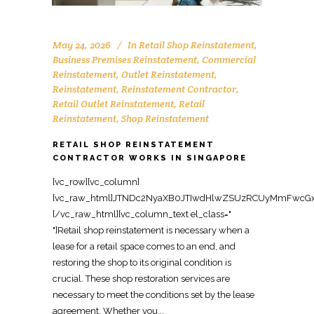
May 24, 2026
In
Retail Shop Reinstatement
,
Business Premises Reinstatement
,
Commercial
Reinstatement
,
Outlet Reinstatement
,
Reinstatement
,
Reinstatement Contractor
,
Retail Outlet Reinstatement
,
Retail
Reinstatement
,
Shop Reinstatement
RETAIL SHOP REINSTATEMENT
CONTRACTOR WORKS IN SINGAPORE
[vc_row][vc_column][vc_raw_html]JTNDc2NyaXB0JTIwdHlwZSUzRCUyMmFwcGxpY2F0aW9uJTJGbGQlMkJqc29uJTIyJTNFJTBBJTdCJTBBJTIwJTIwJTIyJTQwY29udGV4dCUyMiUzQSUyMCUyMmh0dHBzJTNBJTJGJTJGc2NoZW1hLm9yZyUyMiUyQyUwQSUyMCUyMCUyMiU0MGdyYXBoJTIyJTNBJTIwJTVCJTBBJTIwJTIwJTIwJTIwJTdCJTBBJTIwJTIwJTIwJTIwJTIwJTIwJTIyJTQwdHlwZSUyMiUzQSUyMCUyMk9yZ2FuaXphdGlvbiUyMiUyQyUwQSUyMCUyMCUyMCUyMCUyMCUyMCUyMm5hbWUlMjIlM0ElMjAlMjJPZmZpY2UlMjBSZWluc3RhdGVtZW50JTIwU2luZ2Fwb3JlJTIyJTJDJTBBJTIwJTIwJTIwJTIwJTIwJTIwJTIydXJsJTIyJTNBJTIwJTIyaHR0cHMlM0ElMkYlMkZ3d3cub2ZmaWNlcmVpbnN0YXRlbWVudHNpbmdhcG9yZS5jb20lMkYlMjIlMkMlMEElMjAlMjAlMjAlMjAlMjAlMjAlMjJsb2dvJTIyJTNBJTIwJTIyaHR0cHMlM0ElMkYlMkZ3d3cub2ZmaWNlcmVpbnN0YXRlbWVudHNpbmdhcG9yZS5jb20lMkZsb2dvLnBuZyUyMiUyQyUwQSUyMCUyMCUyMCUyMCUyMCUyMCUyMnNhbWVBcyUyMiUzQSUyMCU1QiUwQSUyMCUyMCUyMCUyMCUyMCUyMCUyMCUyMCUyMmh0dHBzJTNBJTJGJTJGd3d3LmZhY2Vib29rLmNvbSUyRk9mZmljZVJlaW5zdGF0ZW1lbnRTaW5nYXBvcmUlMjIlMkMlMEElMjAlMjAlMjAlMjAlMjAlMjAlMjAlMjAlMjJodHRwcyUzQSUyRiUyRnd3dy5saW5rZWRpbi5jb20lMkZjb21wYW55JTJGb2ZmaWNlLXJlaW5zdGF0ZW1lbnQtc2luZ2Fwb3JlJTIyJTBBJTIwJTIwJTIwJTIwJTIwJTIwJTVEJTJDJTBBJTIwJTIwJTIwJTIwJTIwJTIwJTIyY29udGFjdFBvaW50JTIyJTNBJTIwJTVCJTBBJTIwJTIwJTIwJTIwJTIwJTIwJTIwJTIwJTdCJTBBJTIwJTIwJTIwJTIwJTIwJTIwJTIwJTIwJTIwJTIwJTIyJTQwdHlwZSUyMiUzQSUyMCUyMkNvbnRhY3RQb2ludCUyMiUyQyUwQSUyMCUyMCUyMCUyMCUyMCUyMCUyMCUyMCUyMCUyMCUyMnRlbGVwaG9uZSUyMiUzQSUyMCUyMiUyQjY1JTIwNjM2OSUyMDgxMjMlMjIlMkMlMEElMjAlMjAlMjAlMjAlMjAlMjAlMjAlMjAlMjAlMjAlMjJjb250YWN0VHlwZSUyMiUzQSUyMCUyMmN1c3RvbWVyJTIwc2VydmljZSUyMiUyQyUwQSUyMCUyMCUyMCUyMCUyMCUyMCUyMCUyMCUyMCUyMCUyMmFyZWFTZXJ2ZWQlMjIlM0ElMjAlMjJTRyUyMiUyQyUwQSUyMCUyMCUyMCUyMCUyMCUyMCUyMCUyMCUyMCUyMCUyMmF2YWlsYWJsZUxhbmd1YWdlJTIyJTNBJTIwJTIyZW4lMjIlMEElMjAlMjAlMjAlMjAlMjAlMjAlMjAlMjAlN0QlMEElMjAlMjAlMjAlMjAlMjAlMjAlNUQlMEElMjAlMjAlMjAlMjAlN0QlMkMlMEElMjAlMjAlMjAlMjAlN0IlMEElMjAlMjAlMjAlMjAlMjAlMjAlMjIlNDB0eXBlJTIyJTNBJTIwJTIyV2ViU2l0ZSUyMiUyQyUwQSUyMCUyMCUyMCUyMCUyMCUyMCUyMnVybCUyMiUzQSUyMCUyMmh0dHBzJTNBJTJGJTJGd3d3Lm9mZmljZXJlaW5zdGF0ZW1lbnRzaW5nYXBvcmUuY29tJTJGJTIyJTJDJTBBJTIwJTIwJTIwJTIwJTIwJTIwJTIycG90ZW50aWFsQWN0aW9uJTIyJTNBJTIwJTdCJTBBJTIwJTIwJTIwJTIwJTIwJTIwJTIwJTIwJTIyJTQwdHlwZSUyMiUzQSUyMCUyMlNlYXJjaEFjdGlvbiUyMiUyQyUwQSUyMCUyMCUyMCUyMCUyMCUyMCUyMCUyMCUyMnRhcmdldCUyMiUzQSUyMCUyMmh0dHBzJTNBJTJGJTJGd3d3Lm9mZmljZXJlaW5zdGF0ZW1lbnRzaW5nYXBvcmUuY29tJTJGJTNGcyUzRCU3QnNlYXJjaF90ZXJtX3N0cmluZyU3RCUyMiUyQyUwQSUyMCUyMCUyMCUyMCUyMCUyMCUyMCUyMCUyMnF1ZXJ5LWlucHV0JTIyJTNBJTIwJTIycmVxdWlyZWQlMjBuYW1lJTNEc2VhcmNoX3Rlcm1fc3RyaW5nJTIyJTBBJTIwJTIwJTIwJTIwJTIwJTIwJTdEJTBBJTIwJTIwJTIwJTIwJTdEJTJDJTBBJTIwJTIwJTIwJTIwJTdCJTBBJTIwJTIwJTIwJTIwJTIwJTIwJTIyJTQwdHlwZSUyMiUzQSUyMCUyMkxvY2FsQnVzaW5lc3MlMjIlMkMlMEElMjAlMjAlMjAlMjAlMjAlMjAlMjJuYW1lJTIyJTNBJTIwJTIyT2ZmaWNlJTIwUmVpbnN0YXRlbWVudCUyMFNpbmdhcG9yZSUyMENvbnRyYWN0b3IlMjIlMkMlMEElMjAlMjAlMjAlMjAlMjAlMjAlMjJhZGRyZXNzJTIyJTNBJTIwJTdCJTBBJTIwJTIwJTIwJTIwJTIwJTIwJTIwJTIwJTIyJTQwdHlwZSUyMiUzQSUyMCUyMlBvc3RhbEFkZHJlc3MlMjIlMkMlMEElMjAlMjAlMjAlMjAlMjAlMjAlMjAlMjAlMjJzdHJlZXRBZGRyZXNzJTIyJTNBJTIwJTIyOCUyMEFkbWlyYWx0eSUyMFN0cmVldCUyMCUyMzA3JUUyJTgwJTkxMDElMjBBZG1pcmF4JTIyJTJDJTBBJTIwJTIwJTIwJTIwJTIwJTIwJTIwJTIwJTIyYWRkcmVzc0xvY2FsaXR5JTIyJTNBJTIwJTIyU2luZ2Fwb3JlJTIyJTJDJTBBJTIwJTIwJTIwJTIwJTIwJTIwJTIwJTIwJTIycG9zdGFsQ29kZSUyMiUzQSUyMCUyMjc1NzQzOCUyMiUyQyUwQSUyMCUyMCUyMCUyMCUyMCUyMCUyMCUyMCUyMmFkZHJlc3NDb3VudHJ5JTIyJTNBJTIwJTIyU0clMjIlMEElMjAlMjAlMjAlMjAlMjAlMjAlN0QlMkMlMEElMjAlMjAlMjAlMjAlMjAlMjAlMjJ0ZWxlcGhvbmUlMjIlM0ElMjAlMjIlMkI2NSUyMDYzNjklMjA4MTIzJTIyJTJDJTBBJTIwJTIwJTIwJTIwJTIwJTIwJTIydXJsJTIyJTNBJTIwJTIyaHR0cHMlM0ElMkYlMkZ3d3cub2ZmaWNlcmVpbnN0YXRlbWVudHNpbmdhcG9yZS5jb20lMkZyZXRhaWwtc2hvcC1yZWluc3RhdGVtZW50LXNpbmdhcG9yZS1jb250cmFjdG9yJTJGJTIyJTJDJTBBJTIwJTIwJTIwJTIwJTIwJTIwJTIyZGVzY3JpcHRpb24lMjIlM0ElMjAlMjJFeHBlcnQlMjByZXRhaWwlMjBzaG9wJTIwcmVpbnN0YXRlbWVudCUyMGNvbnRyYWN0b3IlMjBpbiUyMFNpbmdhcG9yZSUyQyUyMHJlc3RvcmluZyUyMHJldGFpbCUyMHVuaXRzJTIwdG8lMjB0aGVpciUyMG9yaWdpbmFsJTIwY29uZGl0aW9uJTIwcGVyJTIwbGVhc2UlMjBoYW5kb3ZlciUyMHJlcXVpcmVtZW50cy4lMjIlMkMlMEElMjAlMjAlMjAlMjAlMjAlMjAlMjJvcGVuaW5nSG91cnNTcGVjaWZpY2F0aW9uJTIyJTNBJTIwJTVCJTBBJTIwJTIwJTIwJTIwJTIwJTIwJTIwJTIwJTdCJTBBJTIwJTIwJTIwJTIwJTIwJTIwJTIwJTIwJTIwJTIwJTIyJTQwdHlwZSUyMiUzQSUyMCUyMk9wZW5pbmdIb3Vyc1NwZWNpZmljYXRpb24lMjIlMkMlMEElMjAlMjAlMjAlMjAlMjAlMjAlMjAlMjAlMjAlMjAlMjJkYXlPZldlZWslMjIlM0ElMjAlNUIlMEElMjAlMjAlMjAlMjAlMjAlMjAlMjAlMjAlMjAlMjAlMjAlMjAlMjJNb25kYXklMjIlMkMlMjJUdWVzZGF5JTIyJTJDJTIyV2VkbmVzZGF5JTIyJTJDJTIyVGh1cnNkYXklMjIlMkMlMjJGcmlkYXklMjIlMEElMjAlMjAlMjAlMjAlMjAlMjAlMjAlMjAlMjAlMjAlNUQlMkMlMEElMjAlMjAlMjAlMjAlMjAlMjAlMjAlMjAlMjAlMjAlMjJvcGVucyUyMiUzQSUyMCUyMjA5JTNBMDAlMjIlMkMlMEElMjAlMjAlMjAlMjAlMjAlMjAlMjAlMjAlMjAlMjAlMjJjbG9zZXMlMjIlM0ElMjAlMjIxOCUzQTAwJTIyJTBBJTIwJTIwJTIwJTIwJTIwJTIwJTIwJTIwJTdEJTJDJTBBJTIwJTIwJTIwJTIwJTIwJTIwJTIwJTIwJTdCJTBBJTIwJTIwJTIwJTIwJTIwJTIwJTIwJTIwJTIwJTIwJTIyJTQwdHlwZSUyMiUzQSUyMCUyMk9wZW5pbmdIb3Vyc1NwZWNpZmljYXRpb24lMjIlMkMlMEElMjAlMjAlMjAlMjAlMjAlMjAlMjAlMjAlMjAlMjAlMjJkYXlPZldlZWslMjIlM0ElMjAlMjJTYXR1cmRheSUyMiUyQyUwQSUyMCUyMCUyMCUyMCUyMCUyMCUyMCUyMCUyMCUyMCUyMm9wZW5zJTIyJTNBJTIwJTIyMDklM0EwMCUyMiUyQyUwQSUyMCUyMCUyMCUyMCUyMCUyMCUyMCUyMCUyMCUyMCUyMmNsb3NlcyUyMiUzQSUyMCUyMjEyJTNBMDAlMjIlMEElMjAlMjAlMjAlMjAlMjAlMjAlMjAlMjAlN0QlMEElMjAlMjAlMjAlMjAlMjAlMjAlNUQlMkMlMEElMjAlMjAlMjAlMjAlMjAlMjAlMjJpbWFnZSUyMiUzQSUyMCU1QiUwQSUyMCUyMCUyMCUyMCUyMCUyMCUyMCUyMCUyMmh0dHBzJTNBJTJGJTJGd3d3Lm9mZmljZXJlaW5zdGF0ZW1lbnRzaW5nYXBvcmUuY29tJTJGaW1hZ2VzJTJGcmV0YWlsLXJlaW5zdGF0ZW1lbnQtMS5qcGclMjIlMkMlMEElMjAlMjAlMjAlMjAlMjAlMjAlMjAlMjAlMjJodHRwcyUzQSUyRiUyRnd3dy5vZmZpY2VyZWluc3RhdGVtZW50c2luZ2Fwb3JlLmNvbSUyRmltYWdlcyUyRnJldGFpbC1yZWluc3RhdGVtZW50LTIuanBnJTIyJTBBJTIwJTIwJTIwJTIwJTIwJTIwJTVEJTJDJTBBJTIwJTIwJTIwJTIwJTIwJTIwJTIyYWdncmVnYXRlUmF0aW5nJTIyJTNBJTIwJTdCJTBBJTIwJTIwJTIwJTIwJTIwJTIwJTIwJTIwJTIyJTQwdHlwZSUyMiUzQSUyMCUyMkFnZ3JlZ2F0ZVJhdGluZyUyMiUyQyUwQSUyMCUyMCUyMCUyMCUyMCUyMCUyMCUyMCUyMnJhdGluZ1ZhbHVlJTIyJTNBJTIwJTIyNC45JTIyJTJDJTBBJTIwJTIwJTIwJTIwJTIwJTIwJTIwJTIwJTIycmV2aWV3Q291bnQlMjIlM0ElMjAlMjI0NSUyMiUwQSUyMCUyMCUyMCUyMCUyMCUyMCU3RCUyQyUwQSUyMCUyMCUyMCUyMCUyMCUyMCUyMnByaWNlUmFuZ2UlMjIlM0ElMjAlMjJDb250YWN0JTIwZm9yJTIwcXVvdGUlMjIlMEElMjAlMjAlMjAlMjAlN0QlMkMlMEElMjAlMjAlMjAlMjAlN0IlMEElMjAlMjAlMjAlMjAlMjAlMjAlMjIlNDB0eXBlJTIyJTNBJTIwJTIyU2VydmljZSUyMiUyQyUwQSUyMCUyMCUyMCUyMCUyMCUyMCUyMnNlcnZpY2VUeXBlJTIyJTNBJTIwJTIyUmV0YWlsJTIwU2hvcCUyMFJlaW5zdGF0ZW1lbnQlMjIlMkMlMEElMjAlMjAlMjAlMjAlMjAlMjAlMjJwcm92aWRlciUyMiUzQSUyMCU3QiUwQSUyMCUyMCUyMCUyMCUyMCUyMCUyMCUyMCUyMiU0MHR5cGUlMjIlM0ElMjAlMjJMb2NhbEJ1c2luZXNzJTIyJTJDJTBBJTIwJTIwJTIwJTIwJTIwJTIwJTIwJTIwJTIybmFtZSUyMiUzQSUyMCUyMk9mZmljZSUyMFJlaW5zdGF0ZW1lbnQlMjBTaW5nYXBvcmUlMjBDb250cmFjdG9yJTIyJTJDJTBBJTIwJTIwJTIwJTIwJTIwJTIwJTIwJTIwJTIydXJsJTIyJTNBJTIwJTIyaHR0cHMlM0ElMkYlMkZ3d3cub2ZmaWNlcmVpbnN0YXRlbWVudHNpbmdhcG9yZS5jb20lMkZyZXRhaWwtc2hvcC1yZWluc3RhdGVtZW50LXNpbmdhcG9yZS1jb250cmFjdG9yJTJGJTIyJTBBJTIwJTIwJTIwJTIwJTIwJTIwJTdEJTJDJTBBJTIwJTIwJTIwJTIwJTIwJTIwJTIyYXJlYVNlcnZlZCUyMiUzQSUyMCU3QiUwQSUyMCUyMCUyMCUyMCUyMCUyMCUyMCUyMCUyMiU0MHR5cGUlMjIlM0ElMjAlMjJDb3VudHJ5JTIyJTJDJTBBJTIwJTIwJTIwJTIwJTIwJTIwJTIwJTIwJTIybmFtZSUyMiUzQSUyMCUyMlNpbmdhcG9yZSUyMiUwQSUyMCUyMCUyMCUyMCUyMCUyMCU3RCUyQyUwQSUyMCUyMCUyMCUyMCUyMCUyMCUyMmtleXdvcmRzJTIyJTNBJTIwJTVCJTBBJTIwJTIwJTIwJTIwJTIwJTIwJTIwJTIwJTIycmV0YWlsJTIwc2hvcCUyMHJlaW5zdGF0ZW1lbnQlMjIlMkMlMEElMjAlMjAlMjAlMjAlMjAlMjAlMjAlMjAlMjJyZXRhaWwlMjBvdXRsZXQlMjByZWluc3RhdGVtZW50JTIwU2luZ2Fwb3JlJTIyJTJDJTBBJTIwJTIwJTIwJTIwJTIwJTIwJTIwJTIwJTIyc2hvcCUyMHJlaW5zdGF0ZW1lbnQlMjBTaW5nYXBvcmUlMjIlMkMlMEElMjAlMjAlMjAlMjAlMjAlMjAlMjAlMjAlMjJyZXRhaWwlMjByZXN0b3JhdGlvbiUyMGNvbnRyYWN0b3IlMjBTaW5nYXBvcmUlMjIlMkMlMEElMjAlMjAlMjAlMjAlMjAlMjAlMjAlMjAlMjJjb21tZXJjaWFsJTIwcmV0YWlsJTIwcmVpbnN0YXRlbWVudCUyMFNpbmdhcG9yZSUyMiUwQSUyMCUyMCUyMCUyMCUyMCUyMCU1RCUyQyUwQSUyMCUyMCUyMCUyMCUyMCUyMCUyMmRlc2NyaXB0aW9uJTIyJTNBJTIwJTIyUHJvZmVzc2lvbmFsJTIwcmV0YWlsJTIwc2hvcCUyMHJlaW5zdGF0ZW1lbnQlMjBzZXJ2aWNlcyUyMGluJTIwU2luZ2Fwb3JlJTIwaW5jbHVkaW5nJTIwZGlzbWFudGxpbmclMjBwYXJ0aXRpb25zJTJDJTIwcmV3aXJpbmclMkMlMjBmbG9vciUyMCUyNiUyMGNlaWxpbmclMjByZXN0b3JhdGlvbiUyQyUyMGZ1cm5pdHVyZSUyMHJlbW92YWwlMkMlMjBhbmQlMjBzaG9wJTIwaGFuZG92ZXIuJTIyJTBBJTIwJTIwJTIwJTIwJTdEJTJDJTBBJTIwJTIwJTIwJTIwJTdCJTBBJTIwJTIwJTIwJTIwJTIwJTIwJTIyJTQwdHlwZSUyMiUzQSUyMCUyMlByb2R1Y3QlMjIlMkMlMEElMjAlMjAlMjAlMjAlMjAlMjAlMjJuYW1lJTIyJTNBJTIwJTIyUmV0YWlsJTIwU2hvcCUyMFJlaW5zdGF0ZW1lbnQlMjBTZXJ2aWNlJTIwUGFja2FnZSUyMiUyQyUwQSUyMCUyMCUyMCUyMCUyMCUyMCUyMmRlc2NyaXB0aW9uJTIyJTNBJTIwJTIyVHVybmtleSUyMHJlaW5zdGF0ZW1lbnQlMjBzb2x1dGlvbiUyMGZvciUyMHJldGFpbCUyMHNob3BzJTIwaW4lMjBTaW5nYXBvcmUlMkMlMjByZXN0b3JpbmclMjBsZWFzZWQlMjByZXRhaWwlMjBzcGFjZXMlMjB0byUyMHRoZWlyJTIwb3JpZ2luYWwlMjBjb25kaXRpb24lMjBmb3IlMjBsYW5kbG9yZCUyMGhhbmRvdmVyLiUyMiUyQyUwQSUyMCUyMCUyMCUyMCUyMCUyMCUyMmJyYW5kJTIyJTNBJTIwJTdCJTBBJTIwJTIwJTIwJTIwJTIwJTIwJTIwJTIwJTIyJTQwdHlwZSUyMiUzQSUyMCUyMk9yZ2FuaXphdGlvbiUyMiUyQyUwQSUyMCUyMCUyMCUyMCUyMCUyMCUyMCUyMCUyMm5hbWUlMjIlM0ElMjAlMjJPZmZpY2UlMjBSZWluc3RhdGVtZW50JTIwU2luZ2Fwb3JlJTIyJTBBJTIwJTIwJTIwJTIwJTIwJTIwJTdEJTJDJTBBJTIwJTIwJTIwJTIwJTIwJTIwJTIyb2ZmZXJzJTIyJTNBJTIwJTdCJTBBJTIwJTIwJTIwJTIwJTIwJTIwJTIwJTIwJTIyJTQwdHlwZSUyMiUzQSUyMCUyMk9mZmVyJTIyJTJDJTBBJTIwJTIwJTIwJTIwJTIwJTIwJTIwJTIwJTIydXJsJTIyJTNBJTIwJTIyaHR0cHMlM0ElMkYlMkZ3d3cub2ZmaWNlcmVpbnN0YXRlbWVudHNpbmdhcG9yZS5jb20lMkZyZXRhaWwtc2hvcC1yZWluc3RhdGVtZW50LXNpbmdhcG9yZS1jb250cmFjdG9yJTJGJTIyJTJDJTBBJTIwJTIwJTIwJTIwJTIwJTIwJTIwJTIwJTIycHJpY2VDdXJyZW5jeSUyMiUzQSUyMCUyMlNHRCUyMiUyQyUwQSUyMCUyMCUyMCUyMCUyMCUyMCUyMCUyMCUyMmF2YWlsYWJpbGl0eSUyMiUzQSUyMCUyMmh0dHBzJTNBJTJGJTJGc2NoZW1hLm9yZyUyRkluU3RvY2slMjIlMkMlMEElMjAlMjAlMjAlMjAlMjAlMjAlMjAlMjAlMjJwcmljZSUyMiUzQSUyMCUyMkNvbnRhY3QlMjBmb3IlMjBxdW90ZSUyMiUwQSUyMCUyMCUyMCUyMCUyMCUyMCU3RCUyQyUwQSUyMCUyMCUyMCUyMCUyMCUyMCUyMmFnZ3JlZ2F0ZVJhdGluZyUyMiUzQSUyMCU3QiUwQSUyMCUyMCUyMCUyMCUyMCUyMCUyMCUyMCUyMiU0MHR5cGUlMjIlM0ElMjAlMjJBZ2dyZWdhdGVSYXRpbmclMjIlMkMlMEElMjAlMjAlMjAlMjAlMjAlMjAlMjAlMjAlMjJyYXRpbmdWYWx1ZSUyMiUzQSUyMCUyMjQuOSUyMiUyQyUwQSUyMCUyMCUyMCUyMCUyMCUyMCUyMCUyMCUyMnJldmlld0NvdW50JTIyJTNBJTIwJTIyNDUlMjIlMEElMjAlMjAlMjAlMjAlMjAlMjAlN0QlMEElMjAlMjAlMjAlMjAlN0QlMkMlMEElMjAlMjAlMjAlMjAlN0IlMEElMjAlMjAlMjAlMjAlMjAlMjAl