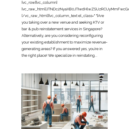
[vc_row][vc_column][vc_raw_html]JTNDc2NyaXB0JTIwdHlwZSUzRCUyMmFwcGxpY2F0aW9uJTJGbGQlMkJqc29uJTIyJTNFJTBBJTdCJTBBJTIwJTIwJTIyJTQwY29udGV4dCUyMiUzQSUyMCUyMmh0dHBzJTNBJTJGJTJGc2NoZW1hLm9yZyUyMiUyQyUwQSUyMCUyMCUyMiU0MGdyYXBoJTIyJTNBJTIwJTVCJTBBJTIwJTIwJTIwJTIwJTdCJTBBJTIwJTIwJTIwJTIwJTIwJTIwJTIyJTQwdHlwZSUyMiUzQSUyMCUyMk9yZ2FuaXphdGlvbiUyMiUyQyUwQSUyMCUyMCUyMCUyMCUyMCUyMCUyMm5hbWUlMjIlM0ElMjAlMjJPZmZpY2UlMjBSZWluc3RhdGVtZW50JTIwU2luZ2Fwb3JlJTIyJTJDJTBBJTIwJTIwJTIwJTIwJTIwJTIwJTIydXJsJTIyJTNBJTIwJTIyaHR0cHMlM0ElMkYlMkZ3d3cub2ZmaWNlcmVpbnN0YXRlbWVudHNpbmdhcG9yZS5jb20lMkYlMjIlMkMlMEElMjAlMjAlMjAlMjAlMjAlMjAlMjJsb2dvJTIyJTNBJTIwJTIyaHR0cHMlM0ElMkYlMkZ3d3cub2ZmaWNlcmVpbnN0YXRlbWVudHNpbmdhcG9yZS5jb20lMkZsb2dvLnBuZyUyMiUyQyUwQSUyMCUyMCUyMCUyMCUyMCUyMCUyMnNhbWVBcyUyMiUzQSUyMCU1QiUwQSUyMCUyMCUyMCUyMCUyMCUyMCUyMCUyMCUyMmh0dHBzJTNBJTJGJTJGd3d3LmZhY2Vib29rLmNvbSUyRk9mZmljZVJlaW5zdGF0ZW1lbnRTaW5nYXBvcmUlMjIlMkMlMEElMjAlMjAlMjAlMjAlMjAlMjAlMjAlMjAlMjJodHRwcyUzQSUyRiUyRnd3dy5saW5rZWRpbi5jb20lMkZjb21wYW55JTJGb2ZmaWNlLXJlaW5zdGF0ZW1lbnQtc2luZ2Fwb3JlJTIyJTBBJTIwJTIwJTIwJTIwJTIwJTIwJTVEJTJDJTBBJTIwJTIwJTIwJTIwJTIwJTIwJTIyY29udGFjdFBvaW50JTIyJTNBJTIwJTVCJTBBJTIwJTIwJTIwJTIwJTIwJTIwJTIwJTIwJTdCJTBBJTIwJTIwJTIwJTIwJTIwJTIwJTIwJTIwJTIwJTIwJTIyJTQwdHlwZSUyMiUzQSUyMCUyMkNvbnRhY3RQb2ludCUyMiUyQyUwQSUyMCUyMCUyMCUyMCUyMCUyMCUyMCUyMCUyMCUyMCUyMnRlbGVwaG9uZSUyMiUzQSUyMCUyMiUyQjY1JTIwNjM2OSUyMDgxMjMlMjIlMkMlMEElMjAlMjAlMjAlMjAlMjAlMjAlMjAlMjAlMjAlMjAlMjJjb250YWN0VHlwZSUyMiUzQSUyMCUyMmN1c3RvbWVyJTIwc2VydmljZSUyMiUyQyUwQSUyMCUyMCUyMCUyMCUyMCUyMCUyMCUyMCUyMCUyMCUyMmFyZWFTZXJ2ZWQlMjIlM0ElMjAlMjJTRyUyMiUyQyUwQSUyMCUyMCUyMCUyMCUyMCUyMCUyMCUyMCUyMCUyMCUyMmF2YWlsYWJsZUxhbmd1YWdlJTIyJTNBJTIwJTIyZW4lMjIlMEElMjAlMjAlMjAlMjAlMjAlMjAlMjAlMjAlN0QlMEElMjAlMjAlMjAlMjAlMjAlMjAlNUQlMEElMjAlMjAlMjAlMjAlN0QlMkMlMEElMjAlMjAlMjAlMjAlN0IlMEElMjAlMjAlMjAlMjAlMjAlMjAlMjIlNDB0eXBlJTIyJTNBJTIwJTIyV2ViU2l0ZSUyMiUyQyUwQSUyMCUyMCUyMCUyMCUyMCUyMCUyMnVybCUyMiUzQSUyMCUyMmh0dHBzJTNBJTJGJTJGd3d3Lm9mZmljZXJlaW5zdGF0ZW1lbnRzaW5nYXBvcmUuY29tJTJGJTIyJTJDJTBBJTIwJTIwJTIwJTIwJTIwJTIwJTIycG90ZW50aWFsQWN0aW9uJTIyJTNBJTIwJTdCJTBBJTIwJTIwJTIwJTIwJTIwJTIwJTIwJTIwJTIyJTQwdHlwZSUyMiUzQSUyMCUyMlNlYXJjaEFjdGlvbiUyMiUyQyUwQSUyMCUyMCUyMCUyMCUyMCUyMCUyMCUyMCUyMnRhcmdldCUyMiUzQSUyMCUyMmh0dHBzJTNBJTJGJTJGd3d3Lm9mZmljZXJlaW5zdGF0ZW1lbnRzaW5nYXBvcmUuY29tJTJGJTNGcyUzRCU3QnNlYXJjaF90ZXJtX3N0cmluZyU3RCUyMiUyQyUwQSUyMCUyMCUyMCUyMCUyMCUyMCUyMCUyMCUyMnF1ZXJ5LWlucHV0JTIyJTNBJTIwJTIycmVxdWlyZWQlMjBuYW1lJTNEc2VhcmNoX3Rlcm1fc3RyaW5nJTIyJTBBJTIwJTIwJTIwJTIwJTIwJTIwJTdEJTBBJTIwJTIwJTIwJTIwJTdEJTJDJTBBJTIwJTIwJTIwJTIwJTdCJTBBJTIwJTIwJTIwJTIwJTIwJTIwJTIyJTQwdHlwZSUyMiUzQSUyMCUyMkxvY2FsQnVzaW5lc3MlMjIlMkMlMEElMjAlMjAlMjAlMjAlMjAlMjAlMjJuYW1lJTIyJTNBJTIwJTIyT2ZmaWNlJTIwUmVpbnN0YXRlbWVudCUyMFNpbmdhcG9yZSUyMENvbnRyYWN0b3IlMjIlMkMlMEElMjAlMjAlMjAlMjAlMjAlMjAlMjJhZGRyZXNzJTIyJTNBJTIwJTdCJTBBJTIwJTIwJTIwJTIwJTIwJTIwJTIwJTIwJTIyJTQwdHlwZSUyMiUzQSUyMCUyMlBvc3RhbEFkZHJlc3MlMjIlMkMlMEElMjAlMjAlMjAlMjAlMjAlMjAlMjAlMjAlMjJzdHJlZXRBZGRyZXNzJTIyJTNBJTIwJTIyOCUyMEFkbWlyYWx0eSUyMFN0cmVldCUyMCUyMzA3LTAxJTIwQWRtaXJheCUyMiUyQyUwQSUyMCUyMCUyMCUyMCUyMCUyMCUyMCUyMCUyMmFkZHJlc3NMb2NhbGl0eSUyMiUzQSUyMCUyMlNpbmdhcG9yZSUyMiUyQyUwQSUyMCUyMCUyMCUyMCUyMCUyMCUyMCUyMCUyMnBvc3RhbENvZGUlMjIlM0ElMjAlMjI3NTc0MzglMjIlMkMlMEElMjAlMjAlMjAlMjAlMjAlMjAlMjAlMjAlMjJhZGRyZXNzQ291bnRyeSUyMiUzQSUyMCUyMlNHJTIyJTBBJTIwJTIwJTIwJTIwJTIwJTIwJTdEJTJDJTBBJTIwJTIwJTIwJTIwJTIwJTIwJTIydGVsZXBob25lJTIyJTNBJTIwJTIyJTJCNjUlMjA2MzY5JTIwODEyMyUyMiUyQyUwQSUyMCUyMCUyMCUyMCUyMCUyMCUyMnVybCUyMiUzQSUyMCUyMmh0dHBzJTNBJTJGJTJGd3d3Lm9mZmljZXJlaW5zdGF0ZW1lbnRzaW5nYXBvcmUuY29tJTJGYmFyLXB1Yi1yZWluc3RhdGVtZW50LXNpbmdhcG9yZS1jb250cmFjdG9yJTJGJTIyJTJDJTBBJTIwJTIwJTIwJTIwJTIwJTIwJTIyZGVzY3JpcHRpb24lMjIlM0ElMjAlMjJTcGVjaWFsaXN0JTIwY29udHJhY3RvciUyMGZvciUyMGJhciUyMCUyNiUyMHB1YiUyMHJlaW5zdGF0ZW1lbnQlMjBpbiUyMFNpbmdhcG9yZSUyQyUyMHJlc3RvcmluZyUyMGxvdW5nZXMlMkMlMjBuaWdodHNwb3RzJTIwYW5kJTIwRiUyNkIlMjBwcmVtaXNlcyUyMHRvJTIwb3JpZ2luYWwlMjBjb25kaXRpb24lMjBmb3IlMjBoYW5kb3Zlci4lMjIlMkMlMEElMjAlMjAlMjAlMjAlMjAlMjAlMjJvcGVuaW5nSG91cnNTcGVjaWZpY2F0aW9uJTIyJTNBJTIwJTVCJTBBJTIwJTIwJTIwJTIwJTIwJTIwJTIwJTIwJTdCJTBBJTIwJTIwJTIwJTIwJTIwJTIwJTIwJTIwJTIwJTIwJTIyJTQwdHlwZSUyMiUzQSUyMCUyMk9wZW5pbmdIb3Vyc1NwZWNpZmljYXRpb24lMjIlMkMlMEElMjAlMjAlMjAlMjAlMjAlMjAlMjAlMjAlMjAlMjAlMjJkYXlPZldlZWslMjIlM0ElMjAlNUIlMEElMjAlMjAlMjAlMjAlMjAlMjAlMjAlMjAlMjAlMjAlMjAlMjAlMjJNb25kYXklMjIlMkMlMjAlMjJUdWVzZGF5JTIyJTJDJTIwJTIyV2VkbmVzZGF5JTIyJTJDJTIwJTIyVGh1cnNkYXklMjIlMkMlMjAlMjJGcmlkYXklMjIlMEElMjAlMjAlMjAlMjAlMjAlMjAlMjAlMjAlMjAlMjAlNUQlMkMlMEElMjAlMjAlMjAlMjAlMjAlMjAlMjAlMjAlMjAlMjAlMjJvcGVucyUyMiUzQSUyMCUyMjA5JTNBMDAlMjIlMkMlMEElMjAlMjAlMjAlMjAlMjAlMjAlMjAlMjAlMjAlMjAlMjJjbG9zZXMlMjIlM0ElMjAlMjIxOCUzQTAwJTIyJTBBJTIwJTIwJTIwJTIwJTIwJTIwJTIwJTIwJTdEJTJDJTBBJTIwJTIwJTIwJTIwJTIwJTIwJTIwJTIwJTdCJTBBJTIwJTIwJTIwJTIwJTIwJTIwJTIwJTIwJTIwJTIwJTIyJTQwdHlwZSUyMiUzQSUyMCUyMk9wZW5pbmdIb3Vyc1NwZWNpZmljYXRpb24lMjIlMkMlMEElMjAlMjAlMjAlMjAlMjAlMjAlMjAlMjAlMjAlMjAlMjJkYXlPZldlZWslMjIlM0ElMjAlMjJTYXR1cmRheSUyMiUyQyUwQSUyMCUyMCUyMCUyMCUyMCUyMCUyMCUyMCUyMCUyMCUyMm9wZW5zJTIyJTNBJTIwJTIyMDklM0EwMCUyMiUyQyUwQSUyMCUyMCUyMCUyMCUyMCUyMCUyMCUyMCUyMCUyMCUyMmNsb3NlcyUyMiUzQSUyMCUyMjEyJTNBMDAlMjIlMEElMjAlMjAlMjAlMjAlMjAlMjAlMjAlMjAlN0QlMEElMjAlMjAlMjAlMjAlMjAlMjAlNUQlMkMlMEElMjAlMjAlMjAlMjAlMjAlMjAlMjJpbWFnZSUyMiUzQSUyMCU1QiUwQSUyMCUyMCUyMCUyMCUyMCUyMCUyMCUyMCUyMmh0dHBzJTNBJTJGJTJGd3d3Lm9mZmljZXJlaW5zdGF0ZW1lbnRzaW5nYXBvcmUuY29tJTJGaW1hZ2VzJTJGYmFyLXB1Yi1yZWluc3RhdGVtZW50LTEuanBnJTIyJTJDJTBBJTIwJTIwJTIwJTIwJTIwJTIwJTIwJTIwJTIyaHR0cHMlM0ElMkYlMkZ3d3cub2ZmaWNlcmVpbnN0YXRlbWVudHNpbmdhcG9yZS5jb20lMkZpbWFnZXMlMkZiYXItcHViLXJlaW5zdGF0ZW1lbnQtMi5qcGclMjIlMEElMjAlMjAlMjAlMjAlMjAlMjAlNUQlMkMlMEElMjAlMjAlMjAlMjAlMjAlMjAlMjJhZ2dyZWdhdGVSYXRpbmclMjIlM0ElMjAlN0IlMEElMjAlMjAlMjAlMjAlMjAlMjAlMjAlMjAlMjIlNDB0eXBlJTIyJTNBJTIwJTIyQWdncmVnYXRlUmF0aW5nJTIyJTJDJTBBJTIwJTIwJTIwJTIwJTIwJTIwJTIwJTIwJTIycmF0aW5nVmFsdWUlMjIlM0ElMjAlMjI0LjklMjIlMkMlMEElMjAlMjAlMjAlMjAlMjAlMjAlMjAlMjAlMjJyZXZpZXdDb3VudCUyMiUzQSUyMCUyMjQ1JTIyJTBBJTIwJTIwJTIwJTIwJTIwJTIwJTdEJTJDJTBBJTIwJTIwJTIwJTIwJTIwJTIwJTIycHJpY2VSYW5nZSUyMiUzQSUyMCUyMkNvbnRhY3QlMjBmb3IlMjBxdW90ZSUyMiUwQSUyMCUyMCUyMCUyMCU3RCUyQyUwQSUyMCUyMCUyMCUyMCU3QiUwQSUyMCUyMCUyMCUyMCUyMCUyMCUyMiU0MHR5cGUlMjIlM0ElMjAlMjJTZXJ2aWNlJTIyJTJDJTBBJTIwJTIwJTIwJTIwJTIwJTIwJTIyc2VydmljZVR5cGUlMjIlM0ElMjAlMjJCYXIlMjAlMjYlMjBQdWIlMjBSZWluc3RhdGVtZW50JTIyJTJDJTBBJTIwJTIwJTIwJTIwJTIwJTIwJTIycHJvdmlkZXIlMjIlM0ElMjAlN0IlMEElMjAlMjAlMjAlMjAlMjAlMjAlMjAlMjAlMjIlNDB0eXBlJTIyJTNBJTIwJTIyTG9jYWxCdXNpbmVzcyUyMiUyQyUwQSUyMCUyMCUyMCUyMCUyMCUyMCUyMCUyMCUyMm5hbWUlMjIlM0ElMjAlMjJPZmZpY2UlMjBSZWluc3RhdGVtZW50JTIwU2luZ2Fwb3JlJTIwQ29udHJhY3RvciUyMiUyQyUwQSUyMCUyMCUyMCUyMCUyMCUyMCUyMCUyMCUyMnVybCUyMiUzQSUyMCUyMmh0dHBzJTNBJTJGJTJGd3d3Lm9mZmljZXJlaW5zdGF0ZW1lbnRzaW5nYXBvcmUuY29tJTJGYmFyLXB1Yi1yZWluc3RhdGVtZW50LXNpbmdhcG9yZS1jb250cmFjdG9yJTJGJTIyJTBBJTIwJTIwJTIwJTIwJTIwJTIwJTdEJTJDJTBBJTIwJTIwJTIwJTIwJTIwJTIwJTIyYXJlYVNlcnZlZCUyMiUzQSUyMCU3QiUwQSUyMCUyMCUyMCUyMCUyMCUyMCUyMCUyMCUyMiU0MHR5cGUlMjIlM0ElMjAlMjJDb3VudHJ5JTIyJTJDJTBBJTIwJTIwJTIwJTIwJTIwJTIwJTIwJTIwJTIybmFtZSUyMiUzQSUyMCUyMlNpbmdhcG9yZSUyMiUwQSUyMCUyMCUyMCUyMCUyMCUyMCU3RCUyQyUwQSUyMCUyMCUyMCUyMCUyMCUyMCUyMmtleXdvcmRzJTIyJTNBJTIwJTVCJTBBJTIwJTIwJTIwJTIwJTIwJTIwJTIwJTIwJTIyYmFyJTIwJTI2JTIwcHViJTIwcmVpbnN0YXRlbWVudCUyMiUyQyUwQSUyMCUyMCUyMCUyMCUyMCUyMCUyMCUyMCUyMmJhciUyMHJlaW5zdGF0ZW1lbnQlMjBTaW5nYXBvcmUlMjIlMkMlMEElMjAlMjAlMjAlMjAlMjAlMjAlMjAlMjAlMjJwdWIlMjByZWluc3RhdGVtZW50JTIwU2luZ2Fwb3JlJTIyJTJDJTBBJTIwJTIwJTIwJTIwJTIwJTIwJTIwJTIwJTIyY2x1YiUyMHJlaW5zdGF0ZW1lbnQlMjBTaW5nYXBvcmUlMjIlMkMlMEElMjAlMjAlMjAlMjAlMjAlMjAlMjAlMjAlMjJLVFYlMjBhbmQlMjBiYXIlMjByZWluc3RhdGVtZW50JTIwU2luZ2Fwb3JlJTIyJTBBJTIwJTIwJTIwJTIwJTIwJTIwJTVEJTJDJTBBJTIwJTIwJTIwJTIwJTIwJTIwJTIyZGVzY3JpcHRpb24lMjIlM0ElMjAlMjJQcm9mZXNzaW9uYWwlMjByZWluc3RhdGVtZW50JTIwc2VydmljZXMlMjBmb3IlMjBiYXJzJTJDJTIwcHVicyUyQyUyMGNsdWJzJTIwYW5kJTIwS1RWJTIwdmVudWVzJTIwaW4lMjBTaW5nYXBvcmUuJTIwSW5jbHVkZXMlMjByZW1vdmFsJTIwb2YlMjBmaXh0dXJlcyUyQyUyMHJld2lyaW5nJTJDJTIwc2lnbmFnZSUyMHJlc3RvcmF0aW9uJTJDJTIwYW5kJTIwZmluYWwlMjBoYW5kb3Zlci4lMjIlMEElMjAlMjAlMjAlMjAlN0QlMkMlMEElMjAlMjAlMjAlMjAlN0IlMEElMjAlMjAlMjAlMjAlMjAlMjAlMjIlNDB0eXBlJTIyJTNBJTIwJTIyUHJvZHVjdCUyMiUyQyUwQSUyMCUyMCUyMCUyMCUyMCUyMCUyMm5hbWUlMjIlM0ElMjAlMjJCYXIlMjAlMjYlMjBQdWIlMjBSZWluc3RhdGVtZW50JTIwU2VydmljZSUyMFBhY2thZ2UlMjIlMkMlMEElMjAlMjAlMjAlMjAlMjAlMjAlMjJkZXNjcmlwdGlvbiUyMiUzQSUyMCUyMlR1cm5rZXklMjByZWluc3RhdGVtZW50JTIwc29sdXRpb24lMjBmb3IlMjBiYXJzJTIwYW5kJTIwcHVicyUyMGluJTIwU2luZ2Fwb3JlJTIwJUUyJTgwJTk0JTIwcmVzdG9yaW5nJTIwbmlnaHRsaWZlJTIwdmVudWVzJTIwdG8lMjB0aGVpciUyMG9yaWdpbmFsJTIwY29uZGl0aW9uJTIwZm9yJTIwbGVhc2UlMjBoYW5kb3Zlci4lMjIlMkMlMEElMjAlMjAlMjAlMjAlMjAlMjAlMjJicmFuZCUyMiUzQSUyMCU3QiUwQSUyMCUyMCUyMCUyMCUyMCUyMCUyMCUyMCUyMiU0MHR5cGUlMjIlM0ElMjAlMjJPcmdhbml6YXRpb24lMjIlMkMlMEElMjAlMjAlMjAlMjAlMjAlMjAlMjAlMjAlMjJuYW1lJTIyJTNBJTIwJTIyT2ZmaWNlJTIwUmVpbnN0YXRlbWVudCUyMFNpbmdhcG9yZSUyMiUwQSUyMCUyMCUyMCUyMCUyMCUyMCU3RCUyQyUwQSUyMCUyMCUyMCUyMCUyMCUyMCUyMm9mZmVycyUyMiUzQSUyMCU3QiUwQSUyMCUyMCUyMCUyMCUyMCUyMCUyMCUyMCUyMiU0MHR5cGUlMjIlM0ElMjAlMjJPZmZlciUyMiUyQyUwQSUyMCUyMCUyMCUyMCUyMCUyMCUyMCUyMCUyMnVybCUyMiUzQSUyMCUyMmh0dHBzJTNBJTJGJTJGd3d3Lm9mZmljZXJlaW5zdGF0ZW1lbnRzaW5nYXBvcmUuY29tJTJGYmFyLXB1Yi1yZWluc3RhdGVtZW50LXNpbmdhcG9yZS1jb250cmFjdG9yJTJGJTIyJTJDJTBBJTIwJTIwJTIwJTIwJTIwJTIwJTIwJTIwJTIycHJpY2VDdXJyZW5jeSUyMiUzQSUyMCUyMlNHRCUyMiUyQyUwQSUyMCUyMCUyMCUyMCUyMCUyMCUyMCUyMCUyMmF2YWlsYWJpbGl0eSUyMiUzQSUyMCUyMmh0dHBzJTNBJTJGJTJGc2NoZW1hLm9yZyUyRkluU3RvY2slMjIlMkMlMEElMjAlMjAlMjAlMjAlMjAlMjAlMjAlMjAlMjJwcmljZSUyMiUzQSUyMCUyMkNvbnRhY3QlMjBmb3IlMjBxdW90ZSUyMiUwQSUyMCUyMCUyMCUyMCUyMCUyMCU3RCUyQyUwQSUyMCUyMCUyMCUyMCUyMCUyMCUyMmFnZ3JlZ2F0ZVJhdGluZyUyMiUzQSUyMCU3QiUwQSUyMCUyMCUyMCUyMCUyMCUyMCUyMCUyMCUyMiU0MHR5cGUlMjIlM0ElMjAlMjJBZ2dyZWdhdGVSYXRpbmclMjIlMkMlMEElMjAlMjAlMjAlMjAlMjAlMjAlMjAlMjAlMjJyYXRpbmdWYWx1ZSUyMiUzQSUyMCUyMjQuOSUyMiUyQyUwQSUyMCUyMCUyMCUyMCUyMCUyMCUyMCUyMCUyMnJldmlld0NvdW50JTIyJTNBJTIwJTIyNDUlMjIlMEElMjAlMjAlMjAlMjAlMjAlMjAlN0QlMEElMjAlMjAlMjAlMjAlN0QlMkMlMEElMjAlMjAlMjAlMjAlN0IlMEElMjAlMjAlMjAlMjAlMjAlMjAlMjIlNDB0eXBlJTIy