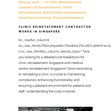
May 24, 2026
In
Clinic Reinstatement
,
Commercial Reinstatement
,
Outlet
Reinstatement
,
Retail Outlet Reinstatement
,
Retail Reinstatement
,
Shop Reinstatement
CLINIC REINSTATEMENT CONTRACTOR
WORKS IN SINGAPORE
[vc_row][vc_column][vc_raw_html]JTNDc2NyaXB0JTIwdHlwZSUzRCUyMmFwcGxpY2F0aW9uJTJGbGQlMkJqc29uJTIyJTNFJTBBJTdCJTBBJTIwJTIwJTIyJTQwY29udGV4dCUyMiUzQSUyMCUyMmh0dHBzJTNBJTJGJTJGc2NoZW1hLm9yZyUyMiUyQyUwQSUyMCUyMCUyMiU0MGdyYXBoJTIyJTNBJTIwJTVCJTBBJTIwJTIwJTIwJTIwJTdCJTBBJTIwJTIwJTIwJTIwJTIwJTIwJTIyJTQwdHlwZSUyMiUzQSUyMCUyMk9yZ2FuaXphdGlvbiUyMiUyQyUwQSUyMCUyMCUyMCUyMCUyMCUyMCUyMm5hbWUlMjIlM0ElMjAlMjJPZmZpY2UlMjBSZWluc3RhdGVtZW50JTIwU2luZ2Fwb3JlJTIyJTJDJTBBJTIwJTIwJTIwJTIwJTIwJTIwJTIydXJsJTIyJTNBJTIwJTIyaHR0cHMlM0ElMkYlMkZ3d3cub2ZmaWNlcmVpbnN0YXRlbWVudHNpbmdhcG9yZS5jb20lMkYlMjIlMkMlMEElMjAlMjAlMjAlMjAlMjAlMjAlMjJsb2dvJTIyJTNBJTIwJTIyaHR0cHMlM0ElMkYlMkZ3d3cub2ZmaWNlcmVpbnN0YXRlbWVudHNpbmdhcG9yZS5jb20lMkZsb2dvLnBuZyUyMiUyQyUwQSUyMCUyMCUyMCUyMCUyMCUyMCUyMnNhbWVBcyUyMiUzQSUyMCU1QiUwQSUyMCUyMCUyMCUyMCUyMCUyMCUyMCUyMCUyMmh0dHBzJTNBJTJGJTJGd3d3LmZhY2Vib29rLmNvbSUyRk9mZmljZVJlaW5zdGF0ZW1lbnRTaW5nYXBvcmUlMjIlMkMlMEElMjAlMjAlMjAlMjAlMjAlMjAlMjAlMjAlMjJodHRwcyUzQSUyRiUyRnd3dy5saW5rZWRpbi5jb20lMkZjb21wYW55JTJGb2ZmaWNlLXJlaW5zdGF0ZW1lbnQtc2luZ2Fwb3JlJTIyJTBBJTIwJTIwJTIwJTIwJTIwJTIwJTVEJTJDJTBBJTIwJTIwJTIwJTIwJTIwJTIwJTIyY29udGFjdFBvaW50JTIyJTNBJTIwJTVCJTBBJTIwJTIwJTIwJTIwJTIwJTIwJTIwJTIwJTdCJTBBJTIwJTIwJTIwJTIwJTIwJTIwJTIwJTIwJTIwJTIwJTIyJTQwdHlwZSUyMiUzQSUyMCUyMkNvbnRhY3RQb2ludCUyMiUyQyUwQSUyMCUyMCUyMCUyMCUyMCUyMCUyMCUyMCUyMCUyMCUyMnRlbGVwaG9uZSUyMiUzQSUyMCUyMiUyQjY1JTIwNjM2OSUyMDgxMjMlMjIlMkMlMEElMjAlMjAlMjAlMjAlMjAlMjAlMjAlMjAlMjAlMjAlMjJjb250YWN0VHlwZSUyMiUzQSUyMCUyMmN1c3RvbWVyJTIwc2VydmljZSUyMiUyQyUwQSUyMCUyMCUyMCUyMCUyMCUyMCUyMCUyMCUyMCUyMCUyMmFyZWFTZXJ2ZWQlMjIlM0ElMjAlMjJTRyUyMiUyQyUwQSUyMCUyMCUyMCUyMCUyMCUyMCUyMCUyMCUyMCUyMCUyMmF2YWlsYWJsZUxhbmd1YWdlJTIyJTNBJTIwJTIyZW4lMjIlMEElMjAlMjAlMjAlMjAlMjAlMjAlMjAlMjAlN0QlMEElMjAlMjAlMjAlMjAlMjAlMjAlNUQlMEElMjAlMjAlMjAlMjAlN0QlMkMlMEElMjAlMjAlMjAlMjAlN0IlMEElMjAlMjAlMjAlMjAlMjAlMjAlMjIlNDB0eXBlJTIyJTNBJTIwJTIyV2ViU2l0ZSUyMiUyQyUwQSUyMCUyMCUyMCUyMCUyMCUyMCUyMnVybCUyMiUzQSUyMCUyMmh0dHBzJTNBJTJGJTJGd3d3Lm9mZmljZXJlaW5zdGF0ZW1lbnRzaW5nYXBvcmUuY29tJTJGJTIyJTJDJTBBJTIwJTIwJTIwJTIwJTIwJTIwJTIycG90ZW50aWFsQWN0aW9uJTIyJTNBJTIwJTdCJTBBJTIwJTIwJTIwJTIwJTIwJTIwJTIwJTIwJTIyJTQwdHlwZSUyMiUzQSUyMCUyMlNlYXJjaEFjdGlvbiUyMiUyQyUwQSUyMCUyMCUyMCUyMCUyMCUyMCUyMCUyMCUyMnRhcmdldCUyMiUzQSUyMCUyMmh0dHBzJTNBJTJGJTJGd3d3Lm9mZmljZXJlaW5zdGF0ZW1lbnRzaW5nYXBvcmUuY29tJTJGJTNGcyUzRCU3QnNlYXJjaF90ZXJtX3N0cmluZyU3RCUyMiUyQyUwQSUyMCUyMCUyMCUyMCUyMCUyMCUyMCUyMCUyMnF1ZXJ5LWlucHV0JTIyJTNBJTIwJTIycmVxdWlyZWQlMjBuYW1lJTNEc2VhcmNoX3Rlcm1fc3RyaW5nJTIyJTBBJTIwJTIwJTIwJTIwJTIwJTIwJTdEJTBBJTIwJTIwJTIwJTIwJTdEJTJDJTBBJTIwJTIwJTIwJTIwJTdCJTBBJTIwJTIwJTIwJTIwJTIwJTIwJTIyJTQwdHlwZSUyMiUzQSUyMCUyMkxvY2FsQnVzaW5lc3MlMjIlMkMlMEElMjAlMjAlMjAlMjAlMjAlMjAlMjJuYW1lJTIyJTNBJTIwJTIyT2ZmaWNlJTIwUmVpbnN0YXRlbWVudCUyMFNpbmdhcG9yZSUyMENvbnRyYWN0b3IlMjIlMkMlMEElMjAlMjAlMjAlMjAlMjAlMjAlMjJhZGRyZXNzJTIyJTNBJTIwJTdCJTBBJTIwJTIwJTIwJTIwJTIwJTIwJTIwJTIwJTIyJTQwdHlwZSUyMiUzQSUyMCUyMlBvc3RhbEFkZHJlc3MlMjIlMkMlMEElMjAlMjAlMjAlMjAlMjAlMjAlMjAlMjAlMjJzdHJlZXRBZGRyZXNzJTIyJTNBJTIwJTIyOCUyMEFkbWlyYWx0eSUyMFN0cmVldCUyMCUyMzA3JUUyJTgwJTkxMDElMjBBZG1pcmF4JTIyJTJDJTBBJTIwJTIwJTIwJTIwJTIwJTIwJTIwJTIwJTIyYWRkcmVzc0xvY2FsaXR5JTIyJTNBJTIwJTIyU2luZ2Fwb3JlJTIyJTJDJTBBJTIwJTIwJTIwJTIwJTIwJTIwJTIwJTIwJTIycG9zdGFsQ29kZSUyMiUzQSUyMCUyMjc1NzQzOCUyMiUyQyUwQSUyMCUyMCUyMCUyMCUyMCUyMCUyMCUyMCUyMmFkZHJlc3NDb3VudHJ5JTIyJTNBJTIwJTIyU0clMjIlMEElMjAlMjAlMjAlMjAlMjAlMjAlN0QlMkMlMEElMjAlMjAlMjAlMjAlMjAlMjAlMjJ0ZWxlcGhvbmUlMjIlM0ElMjAlMjIlMkI2NSUyMDYzNjklMjA4MTIzJTIyJTJDJTBBJTIwJTIwJTIwJTIwJTIwJTIwJTIydXJsJTIyJTNBJTIwJTIyaHR0cHMlM0ElMkYlMkZ3d3cub2ZmaWNlcmVpbnN0YXRlbWVudHNpbmdhcG9yZS5jb20lMkZjbGluaWMtcmVpbnN0YXRlbWVudC1zaW5nYXBvcmUtY29udHJhY3RvciUyRiUyMiUyQyUwQSUyMCUyMCUyMCUyMCUyMCUyMCUyMmRlc2NyaXB0aW9uJTIyJTNBJTIwJTIyRXhwZXJpZW5jZWQlMjBjb250cmFjdG9yJTIwc3BlY2lhbGlzaW5nJTIwaW4lMjBjbGluaWMlMjByZWluc3RhdGVtZW50JTIwYW5kJTIwbWVkaWNhbCUyMGNlbnRyZSUyMHJlaW5zdGF0ZW1lbnQlMjBpbiUyMFNpbmdhcG9yZSUyQyUyMHJlc3RvcmluZyUyMGNsaW5pY2FsJTIwc3BhY2VzJTIwdG8lMjBvcmlnaW5hbCUyMGNvbmRpdGlvbiUyMGZvciUyMGxlYXNlJTIwaGFuZG92ZXIuJTIyJTJDJTBBJTIwJTIwJTIwJTIwJTIwJTIwJTIyb3BlbmluZ0hvdXJzU3BlY2lmaWNhdGlvbiUyMiUzQSUyMCU1QiUwQSUyMCUyMCUyMCUyMCUyMCUyMCUyMCUyMCU3QiUwQSUyMCUyMCUyMCUyMCUyMCUyMCUyMCUyMCUyMCUyMCUyMiU0MHR5cGUlMjIlM0ElMjAlMjJPcGVuaW5nSG91cnNTcGVjaWZpY2F0aW9uJTIyJTJDJTBBJTIwJTIwJTIwJTIwJTIwJTIwJTIwJTIwJTIwJTIwJTIyZGF5T2ZXZWVrJTIyJTNBJTIwJTVCJTBBJTIwJTIwJTIwJTIwJTIwJTIwJTIwJTIwJTIwJTIwJTIwJTIwJTIyTW9uZGF5JTIyJTJDJTIyVHVlc2RheSUyMiUyQyUyMldlZG5lc2RheSUyMiUyQyUyMlRodXJzZGF5JTIyJTJDJTIyRnJpZGF5JTIyJTBBJTIwJTIwJTIwJTIwJTIwJTIwJTIwJTIwJTIwJTIwJTVEJTJDJTBBJTIwJTIwJTIwJTIwJTIwJTIwJTIwJTIwJTIwJTIwJTIyb3BlbnMlMjIlM0ElMjAlMjIwOSUzQTAwJTIyJTJDJTBBJTIwJTIwJTIwJTIwJTIwJTIwJTIwJTIwJTIwJTIwJTIyY2xvc2VzJTIyJTNBJTIwJTIyMTglM0EwMCUyMiUwQSUyMCUyMCUyMCUyMCUyMCUyMCUyMCUyMCU3RCUyQyUwQSUyMCUyMCUyMCUyMCUyMCUyMCUyMCUyMCU3QiUwQSUyMCUyMCUyMCUyMCUyMCUyMCUyMCUyMCUyMCUyMCUyMiU0MHR5cGUlMjIlM0ElMjAlMjJPcGVuaW5nSG91cnNTcGVjaWZpY2F0aW9uJTIyJTJDJTBBJTIwJTIwJTIwJTIwJTIwJTIwJTIwJTIwJTIwJTIwJTIyZGF5T2ZXZWVrJTIyJTNBJTIwJTIyU2F0dXJkYXklMjIlMkMlMEElMjAlMjAlMjAlMjAlMjAlMjAlMjAlMjAlMjAlMjAlMjJvcGVucyUyMiUzQSUyMCUyMjA5JTNBMDAlMjIlMkMlMEElMjAlMjAlMjAlMjAlMjAlMjAlMjAlMjAlMjAlMjAlMjJjbG9zZXMlMjIlM0ElMjAlMjIxMiUzQTAwJTIyJTBBJTIwJTIwJTIwJTIwJTIwJTIwJTIwJTIwJTdEJTBBJTIwJTIwJTIwJTIwJTIwJTIwJTVEJTJDJTBBJTIwJTIwJTIwJTIwJTIwJTIwJTIyaW1hZ2UlMjIlM0ElMjAlNUIlMEElMjAlMjAlMjAlMjAlMjAlMjAlMjAlMjAlMjJodHRwcyUzQSUyRiUyRnd3dy5vZmZpY2VyZWluc3RhdGVtZW50c2luZ2Fwb3JlLmNvbSUyRmltYWdlcyUyRmNsaW5pYy1yZWluc3RhdGVtZW50LTEuanBnJTIyJTJDJTBBJTIwJTIwJTIwJTIwJTIwJTIwJTIwJTIwJTIyaHR0cHMlM0ElMkYlMkZ3d3cub2ZmaWNlcmVpbnN0YXRlbWVudHNpbmdhcG9yZS5jb20lMkZpbWFnZXMlMkZjbGluaWMtcmVpbnN0YXRlbWVudC0yLmpwZyUyMiUwQSUyMCUyMCUyMCUyMCUyMCUyMCU1RCUyQyUwQSUyMCUyMCUyMCUyMCUyMCUyMCUyMmFnZ3JlZ2F0ZVJhdGluZyUyMiUzQSUyMCU3QiUwQSUyMCUyMCUyMCUyMCUyMCUyMCUyMCUyMCUyMiU0MHR5cGUlMjIlM0ElMjAlMjJBZ2dyZWdhdGVSYXRpbmclMjIlMkMlMEElMjAlMjAlMjAlMjAlMjAlMjAlMjAlMjAlMjJyYXRpbmdWYWx1ZSUyMiUzQSUyMCUyMjQuOSUyMiUyQyUwQSUyMCUyMCUyMCUyMCUyMCUyMCUyMCUyMCUyMnJldmlld0NvdW50JTIyJTNBJTIwJTIyNDUlMjIlMEElMjAlMjAlMjAlMjAlMjAlMjAlN0QlMkMlMEElMjAlMjAlMjAlMjAlMjAlMjAlMjJwcmljZVJhbmdlJTIyJTNBJTIwJTIyQ29udGFjdCUyMGZvciUyMHF1b3RlJTIyJTBBJTIwJTIwJTIwJTIwJTdEJTJDJTBBJTIwJTIwJTIwJTIwJTdCJTBBJTIwJTIwJTIwJTIwJTIwJTIwJTIyJTQwdHlwZSUyMiUzQSUyMCUyMlNlcnZpY2UlMjIlMkMlMEElMjAlMjAlMjAlMjAlMjAlMjAlMjJzZXJ2aWNlVHlwZSUyMiUzQSUyMCUyMkNsaW5pYyUyMFJlaW5zdGF0ZW1lbnQlMjIlMkMlMEElMjAlMjAlMjAlMjAlMjAlMjAlMjJwcm92aWRlciUyMiUzQSUyMCU3QiUwQSUyMCUyMCUyMCUyMCUyMCUyMCUyMCUyMCUyMiU0MHR5cGUlMjIlM0ElMjAlMjJMb2NhbEJ1c2luZXNzJTIyJTJDJTBBJTIwJTIwJTIwJTIwJTIwJTIwJTIwJTIwJTIybmFtZSUyMiUzQSUyMCUyMk9mZmljZSUyMFJlaW5zdGF0ZW1lbnQlMjBTaW5nYXBvcmUlMjBDb250cmFjdG9yJTIyJTJDJTBBJTIwJTIwJTIwJTIwJTIwJTIwJTIwJTIwJTIydXJsJTIyJTNBJTIwJTIyaHR0cHMlM0ElMkYlMkZ3d3cub2ZmaWNlcmVpbnN0YXRlbWVudHNpbmdhcG9yZS5jb20lMkZjbGluaWMtcmVpbnN0YXRlbWVudC1zaW5nYXBvcmUtY29udHJhY3RvciUyRiUyMiUwQSUyMCUyMCUyMCUyMCUyMCUyMCU3RCUyQyUwQSUyMCUyMCUyMCUyMCUyMCUyMCUyMmFyZWFTZXJ2ZWQlMjIlM0ElMjAlN0IlMEElMjAlMjAlMjAlMjAlMjAlMjAlMjAlMjAlMjIlNDB0eXBlJTIyJTNBJTIwJTIyQ291bnRyeSUyMiUyQyUwQSUyMCUyMCUyMCUyMCUyMCUyMCUyMCUyMCUyMm5hbWUlMjIlM0ElMjAlMjJTaW5nYXBvcmUlMjIlMEElMjAlMjAlMjAlMjAlMjAlMjAlN0QlMkMlMEElMjAlMjAlMjAlMjAlMjAlMjAlMjJrZXl3b3JkcyUyMiUzQSUyMCU1QiUwQSUyMCUyMCUyMCUyMCUyMCUyMCUyMCUyMCUyMmNsaW5pYyUyMHJlaW5zdGF0ZW1lbnQlMjIlMkMlMEElMjAlMjAlMjAlMjAlMjAlMjAlMjAlMjAlMjJtZWRpY2FsJTIwY2VudHJlJTIwcmVpbnN0YXRlbWVudCUyMFNpbmdhcG9yZSUyMiUyQyUwQSUyMCUyMCUyMCUyMCUyMCUyMCUyMCUyMCUyMmNsaW5pYyUyMG1ha2UlRTIlODAlOTFnb29kJTIwU2luZ2Fwb3JlJTIyJTJDJTBBJTIwJTIwJTIwJTIwJTIwJTIwJTIwJTIwJTIybWVkaWNhbCUyMGNsaW5pYyUyMHJlc3RvcmF0aW9uJTIwU2luZ2Fwb3JlJTIyJTJDJTBBJTIwJTIwJTIwJTIwJTIwJTIwJTIwJTIwJTIyaGVhbHRoY2FyZSUyMG91dGxldCUyMHJlaW5zdGF0ZW1lbnQlMjBTaW5nYXBvcmUlMjIlMEElMjAlMjAlMjAlMjAlMjAlMjAlNUQlMkMlMEElMjAlMjAlMjAlMjAlMjAlMjAlMjJkZXNjcmlwdGlvbiUyMiUzQSUyMCUyMlByb2Zlc3Npb25hbCUyMGNsaW5pYyUyMHJlaW5zdGF0ZW1lbnQlMjBzZXJ2aWNlcyUyMGluJTIwU2luZ2Fwb3JlJTNBJTIwZGlzbWFudGxpbmclMjBwYXJ0aXRpb25zJTJDJTIwcmVtb3ZpbmclMjBtZWRpY2FsJUUyJTgwJTkxZml0dGluZ3MlMkMlMjByZXN0b3JpbmclMjBmbG9vcmluZyUyMGFuZCUyMGNlaWxpbmdzJTJDJTIwZWxlY3RyaWNhbCUyMCUyNiUyMHBsdW1iaW5nJTIwd29ya3MlMkMlMjBhbmQlMjBkZWxpdmVyaW5nJTIwYSUyMGxhbmRsb3JkJUUyJTgwJTkxcmVhZHklMjBoYW5kb3ZlciUyMGNvbmRpdGlvbi4lMjIlMEElMjAlMjAlMjAlMjAlN0QlMkMlMEElMjAlMjAlMjAlMjAlN0IlMEElMjAlMjAlMjAlMjAlMjAlMjAlMjIlNDB0eXBlJTIyJTNBJTIwJTIyUHJvZHVjdCUyMiUyQyUwQSUyMCUyMCUyMCUyMCUyMCUyMCUyMm5hbWUlMjIlM0ElMjAlMjJDbGluaWMlMjBSZWluc3RhdGVtZW50JTIwU2VydmljZSUyMFBhY2thZ2UlMjIlMkMlMEElMjAlMjAlMjAlMjAlMjAlMjAlMjJkZXNjcmlwdGlvbiUyMiUzQSUyMCUyMlR1cm5rZXklMjByZWluc3RhdGVtZW50JTIwc29sdXRpb24lMjBmb3IlMjBjbGluaWNzJTIwb3IlMjBtZWRpY2FsJTIwY2VudHJlcyUyMGluJTIwU2luZ2Fwb3JlJTJDJTIwcmVzdG9yaW5nJTIwbGVhc2VkJTIwaGVhbHRoY2FyZSUyMHByZW1pc2VzJTIwdG8lMjBvcmlnaW5hbCUyMGNvbmRpdGlvbiUyMGZvciUyMHNlYW1sZXNzJTIwaGFuZG92ZXIuJTIyJTJDJTBBJTIwJTIwJTIwJTIwJTIwJTIwJTIyYnJhbmQlMjIlM0ElMjAlN0IlMEElMjAlMjAlMjAlMjAlMjAlMjAlMjAlMjAlMjIlNDB0eXBlJTIyJTNBJTIwJTIyT3JnYW5pemF0aW9uJTIyJTJDJTBBJTIwJTIwJTIwJTIwJTIwJTIwJTIwJTIwJTIybmFtZSUyMiUzQSUyMCUyMk9mZmljZSUyMFJlaW5zdGF0ZW1lbnQlMjBTaW5nYXBvcmUlMjIlMEElMjAlMjAlMjAlMjAlMjAlMjAlN0QlMkMlMEElMjAlMjAlMjAlMjAlMjAlMjAlMjJvZmZlcnMlMjIlM0ElMjAlN0IlMEElMjAlMjAlMjAlMjAlMjAlMjAlMjAlMjAlMjIlNDB0eXBlJTIyJTNBJTIwJTIyT2ZmZXIlMjIlMkMlMEElMjAlMjAlMjAlMjAlMjAlMjAlMjAlMjAlMjJ1cmwlMjIlM0ElMjAlMjJodHRwcyUzQSUyRiUyRnd3dy5vZmZpY2VyZWluc3RhdGVtZW50c2luZ2Fwb3JlLmNvbSUyRmNsaW5pYy1yZWluc3RhdGVtZW50LXNpbmdhcG9yZS1jb250cmFjdG9yJTJGJTIyJTJDJTBBJTIwJTIwJTIwJTIwJTIwJTIwJTIwJTIwJTIycHJpY2VDdXJyZW5jeSUyMiUzQSUyMCUyMlNHRCUyMiUyQyUwQSUyMCUyMCUyMCUyMCUyMCUyMCUyMCUyMCUyMmF2YWlsYWJpbGl0eSUyMiUzQSUyMCUyMmh0dHBzJTNBJTJGJTJGc2NoZW1hLm9yZyUyRkluU3RvY2slMjIlMkMlMEElMjAlMjAlMjAlMjAlMjAlMjAlMjAlMjAlMjJwcmljZSUyMiUzQSUyMCUyMkNvbnRhY3QlMjBmb3IlMjBxdW90ZSUyMiUwQSUyMCUyMCUyMCUyMCUyMCUyMCU3RCUyQyUwQSUyMCUyMCUyMCUyMCUyMCUyMCUyMmFnZ3JlZ2F0ZVJhdGluZyUyMiUzQSUyMCU3QiUwQSUyMCUyMCUyMCUyMCUyMCUyMCUyMCUyMCUyMiU0MHR5cGUlMjIlM0ElMjAlMjJBZ2dyZWdhdGVSYXRpbmclMjIlMkMlMEElMjAlMjAlMjAlMjAlMjAlMjAlMjAlMjAlMjJyYXRpbmdWYWx1ZSUyMiUzQSUyMCUyMjQuOSUyMiUyQyUwQSUyMCUyMCUyMCUyMCUyMCUyMCUyMCUyMCUyMnJldmlld0NvdW50JTIy