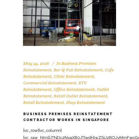
May 24, 2026
In
Business Premises
Reinstatement
,
Bar & Pub Reinstatement
,
Cafe
Reinstatement
,
Clinic Reinstatement
,
Commercial Reinstatement
,
KTV
Reinstatement
,
Office Reinstatement
,
Outlet
Reinstatement
,
Retail Outlet Reinstatement
,
Retail Reinstatement
,
Shop Reinstatement
BUSINESS PREMISES REINSTATEMENT
CONTRACTOR WORKS IN SINGAPORE
[vc_row][vc_column][vc_raw_html]JTNDc2NyaXB0JTIwdHlwZSUzRCUyMmFwcGxpY2F0aW9uJTJGbGQlMkJqc29uJTIyJTNFJTBBJTdCJTBBJTIwJTIwJTIyJTQwY29udGV4dCUyMiUzQSUyMCUyMmh0dHBzJTNBJTJGJTJGc2NoZW1hLm9yZyUyMiUyQyUwQSUyMCUyMCUyMiU0MGdyYXBoJTIyJTNBJTIwJTVCJTBBJTIwJTIwJTIwJTIwJTdCJTBBJTIwJTIwJTIwJTIwJTIwJTIwJTIyJTQwdHlwZSUyMiUzQSUyMCUyMk9yZ2FuaXphdGlvbiUyMiUyQyUwQSUyMCUyMCUyMCUyMCUyMCUyMCUyMm5hbWUlMjIlM0ElMjAlMjJPZmZpY2UlMjBSZWluc3RhdGVtZW50JTIwU2luZ2Fwb3JlJTIyJTJDJTBBJTIwJTIwJTIwJTIwJTIwJTIwJTIydXJsJTIyJTNBJTIwJTIyaHR0cHMlM0ElMkYlMkZ3d3cub2ZmaWNlcmVpbnN0YXRlbWVudHNpbmdhcG9yZS5jb20lMkYlMjIlMkMlMEElMjAlMjAlMjAlMjAlMjAlMjAlMjJsb2dvJTIyJTNBJTIwJTIyaHR0cHMlM0ElMkYlMkZ3d3cub2ZmaWNlcmVpbnN0YXRlbWVudHNpbmdhcG9yZS5jb20lMkZsb2dvLnBuZyUyMiUyQyUwQSUyMCUyMCUyMCUyMCUyMCUyMCUyMnNhbWVBcyUyMiUzQSUyMCU1QiUwQSUyMCUyMCUyMCUyMCUyMCUyMCUyMCUyMCUyMmh0dHBzJTNBJTJGJTJGd3d3LmZhY2Vib29rLmNvbSUyRk9mZmljZVJlaW5zdGF0ZW1lbnRTaW5nYXBvcmUlMjIlMkMlMEElMjAlMjAlMjAlMjAlMjAlMjAlMjAlMjAlMjJodHRwcyUzQSUyRiUyRnd3dy5saW5rZWRpbi5jb20lMkZjb21wYW55JTJGb2ZmaWNlLXJlaW5zdGF0ZW1lbnQtc2luZ2Fwb3JlJTIyJTBBJTIwJTIwJTIwJTIwJTIwJTIwJTVEJTJDJTBBJTIwJTIwJTIwJTIwJTIwJTIwJTIyY29udGFjdFBvaW50JTIyJTNBJTIwJTVCJTBBJTIwJTIwJTIwJTIwJTIwJTIwJTIwJTIwJTdCJTBBJTIwJTIwJTIwJTIwJTIwJTIwJTIwJTIwJTIwJTIwJTIyJTQwdHlwZSUyMiUzQSUyMCUyMkNvbnRhY3RQb2ludCUyMiUyQyUwQSUyMCUyMCUyMCUyMCUyMCUyMCUyMCUyMCUyMCUyMCUyMnRlbGVwaG9uZSUyMiUzQSUyMCUyMiUyQjY1JTIwNjM2OSUyMDgxMjMlMjIlMkMlMEElMjAlMjAlMjAlMjAlMjAlMjAlMjAlMjAlMjAlMjAlMjJjb250YWN0VHlwZSUyMiUzQSUyMCUyMmN1c3RvbWVyJTIwc2VydmljZSUyMiUyQyUwQSUyMCUyMCUyMCUyMCUyMCUyMCUyMCUyMCUyMCUyMCUyMmFyZWFTZXJ2ZWQlMjIlM0ElMjAlMjJTRyUyMiUyQyUwQSUyMCUyMCUyMCUyMCUyMCUyMCUyMCUyMCUyMCUyMCUyMmF2YWlsYWJsZUxhbmd1YWdlJTIyJTNBJTIwJTIyZW4lMjIlMEElMjAlMjAlMjAlMjAlMjAlMjAlMjAlMjAlN0QlMEElMjAlMjAlMjAlMjAlMjAlMjAlNUQlMEElMjAlMjAlMjAlMjAlN0QlMkMlMEElMjAlMjAlMjAlMjAlN0IlMEElMjAlMjAlMjAlMjAlMjAlMjAlMjIlNDB0eXBlJTIyJTNBJTIwJTIyV2ViU2l0ZSUyMiUyQyUwQSUyMCUyMCUyMCUyMCUyMCUyMCUyMnVybCUyMiUzQSUyMCUyMmh0dHBzJTNBJTJGJTJGd3d3Lm9mZmljZXJlaW5zdGF0ZW1lbnRzaW5nYXBvcmUuY29tJTJGJTIyJTJDJTBBJTIwJTIwJTIwJTIwJTIwJTIwJTIycG90ZW50aWFsQWN0aW9uJTIyJTNBJTIwJTdCJTBBJTIwJTIwJTIwJTIwJTIwJTIwJTIwJTIwJTIyJTQwdHlwZSUyMiUzQSUyMCUyMlNlYXJjaEFjdGlvbiUyMiUyQyUwQSUyMCUyMCUyMCUyMCUyMCUyMCUyMCUyMCUyMnRhcmdldCUyMiUzQSUyMCUyMmh0dHBzJTNBJTJGJTJGd3d3Lm9mZmljZXJlaW5zdGF0ZW1lbnRzaW5nYXBvcmUuY29tJTJGJTNGcyUzRCU3QnNlYXJjaF90ZXJtX3N0cmluZyU3RCUyMiUyQyUwQSUyMCUyMCUyMCUyMCUyMCUyMCUyMCUyMCUyMnF1ZXJ5LWlucHV0JTIyJTNBJTIwJTIycmVxdWlyZWQlMjBuYW1lJTNEc2VhcmNoX3Rlcm1fc3RyaW5nJTIyJTBBJTIwJTIwJTIwJTIwJTIwJTIwJTdEJTBBJTIwJTIwJTIwJTIwJTdEJTJDJTBBJTIwJTIwJTIwJTIwJTdCJTBBJTIwJTIwJTIwJTIwJTIwJTIwJTIyJTQwdHlwZSUyMiUzQSUyMCUyMkxvY2FsQnVzaW5lc3MlMjIlMkMlMEElMjAlMjAlMjAlMjAlMjAlMjAlMjJuYW1lJTIyJTNBJTIwJTIyT2ZmaWNlJTIwUmVpbnN0YXRlbWVudCUyMFNpbmdhcG9yZSUyMENvbnRyYWN0b3IlMjIlMkMlMEElMjAlMjAlMjAlMjAlMjAlMjAlMjJhZGRyZXNzJTIyJTNBJTIwJTdCJTBBJTIwJTIwJTIwJTIwJTIwJTIwJTIwJTIwJTIyJTQwdHlwZSUyMiUzQSUyMCUyMlBvc3RhbEFkZHJlc3MlMjIlMkMlMEElMjAlMjAlMjAlMjAlMjAlMjAlMjAlMjAlMjJzdHJlZXRBZGRyZXNzJTIyJTNBJTIwJTIyOCUyMEFkbWlyYWx0eSUyMFN0cmVldCUyMCUyMzA3JUUyJTgwJTkxMDElMjBBZG1pcmF4JTIyJTJDJTBBJTIwJTIwJTIwJTIwJTIwJTIwJTIwJTIwJTIyYWRkcmVzc0xvY2FsaXR5JTIyJTNBJTIwJTIyU2luZ2Fwb3JlJTIyJTJDJTBBJTIwJTIwJTIwJTIwJTIwJTIwJTIwJTIwJTIycG9zdGFsQ29kZSUyMiUzQSUyMCUyMjc1NzQzOCUyMiUyQyUwQSUyMCUyMCUyMCUyMCUyMCUyMCUyMCUyMCUyMmFkZHJlc3NDb3VudHJ5JTIyJTNBJTIwJTIyU0clMjIlMEElMjAlMjAlMjAlMjAlMjAlMjAlN0QlMkMlMEElMjAlMjAlMjAlMjAlMjAlMjAlMjJ0ZWxlcGhvbmUlMjIlM0ElMjAlMjIlMkI2NSUyMDYzNjklMjA4MTIzJTIyJTJDJTBBJTIwJTIwJTIwJTIwJTIwJTIwJTIydXJsJTIyJTNBJTIwJTIyaHR0cHMlM0ElMkYlMkZ3d3cub2ZmaWNlcmVpbnN0YXRlbWVudHNpbmdhcG9yZS5jb20lMkZidXNpbmVzcy1wcmVtaXNlcy1yZWluc3RhdGVtZW50LXNpbmdhcG9yZS1jb250cmFjdG9yJTJGJTIyJTJDJTBBJTIwJTIwJTIwJTIwJTIwJTIwJTIyZGVzY3JpcHRpb24lMjIlM0ElMjAlMjJSZWxpYWJsZSUyMGJ1c2luZXNzJTIwcHJlbWlzZXMlMjByZWluc3RhdGVtZW50JTIwY29udHJhY3RvciUyMGluJTIwU2luZ2Fwb3JlJTJDJTIwcHJvdmlkaW5nJTIwZnVsbCUyMGNvbW1lcmNpYWwlMjByZWluc3RhdGVtZW50JTIwc2VydmljZXMlMjBhY3Jvc3MlMjBvZmZpY2VzJTJDJTIwcmV0YWlsJTJDJTIwaW5kdXN0cmlhbCUyMGFuZCUyMGJ1c2luZXNzJTIwc3BhY2VzJTIwdG8lMjBtZWV0JTIwbGVhc2UlMjBoYW5kb3ZlciUyMHJlcXVpcmVtZW50cy4lRTIlODAlQUYlMjIlMjAlMkMlMEElMjAlMjAlMjAlMjAlMjAlMjAlMjJvcGVuaW5nSG91cnNTcGVjaWZpY2F0aW9uJTIyJTNBJTIwJTVCJTBBJTIwJTIwJTIwJTIwJTIwJTIwJTIwJTIwJTdCJTBBJTIwJTIwJTIwJTIwJTIwJTIwJTIwJTIwJTIwJTIwJTIyJTQwdHlwZSUyMiUzQSUyMCUyMk9wZW5pbmdIb3Vyc1NwZWNpZmljYXRpb24lMjIlMkMlMEElMjAlMjAlMjAlMjAlMjAlMjAlMjAlMjAlMjAlMjAlMjJkYXlPZldlZWslMjIlM0ElMjAlNUIlMjJNb25kYXklMjIlMkMlMjJUdWVzZGF5JTIyJTJDJTIyV2VkbmVzZGF5JTIyJTJDJTIyVGh1cnNkYXklMjIlMkMlMjJGcmlkYXklMjIlNUQlMkMlMEElMjAlMjAlMjAlMjAlMjAlMjAlMjAlMjAlMjAlMjAlMjJvcGVucyUyMiUzQSUyMCUyMjA5JTNBMDAlMjIlMkMlMEElMjAlMjAlMjAlMjAlMjAlMjAlMjAlMjAlMjAlMjAlMjJjbG9zZXMlMjIlM0ElMjAlMjIxOCUzQTAwJTIyJTBBJTIwJTIwJTIwJTIwJTIwJTIwJTIwJTIwJTdEJTJDJTBBJTIwJTIwJTIwJTIwJTIwJTIwJTIwJTIwJTdCJTBBJTIwJTIwJTIwJTIwJTIwJTIwJTIwJTIwJTIwJTIwJTIyJTQwdHlwZSUyMiUzQSUyMCUyMk9wZW5pbmdIb3Vyc1NwZWNpZmljYXRpb24lMjIlMkMlMEElMjAlMjAlMjAlMjAlMjAlMjAlMjAlMjAlMjAlMjAlMjJkYXlPZldlZWslMjIlM0ElMjAlMjJTYXR1cmRheSUyMiUyQyUwQSUyMCUyMCUyMCUyMCUyMCUyMCUyMCUyMCUyMCUyMCUyMm9wZW5zJTIyJTNBJTIwJTIyMDklM0EwMCUyMiUyQyUwQSUyMCUyMCUyMCUyMCUyMCUyMCUyMCUyMCUyMCUyMCUyMmNsb3NlcyUyMiUzQSUyMCUyMjEyJTNBMDAlMjIlMEElMjAlMjAlMjAlMjAlMjAlMjAlMjAlMjAlN0QlMEElMjAlMjAlMjAlMjAlMjAlMjAlNUQlMkMlMEElMjAlMjAlMjAlMjAlMjAlMjAlMjJpbWFnZSUyMiUzQSUyMCU1QiUwQSUyMCUyMCUyMCUyMCUyMCUyMCUyMCUyMCUyMmh0dHBzJTNBJTJGJTJGd3d3Lm9mZmljZXJlaW5zdGF0ZW1lbnRzaW5nYXBvcmUuY29tJTJGaW1hZ2VzJTJGYnVzaW5lc3MtcHJlbWlzZXMtcmVpbnN0YXRlbWVudC0xLmpwZyUyMiUyQyUwQSUyMCUyMCUyMCUyMCUyMCUyMCUyMCUyMCUyMmh0dHBzJTNBJTJGJTJGd3d3Lm9mZmljZXJlaW5zdGF0ZW1lbnRzaW5nYXBvcmUuY29tJTJGaW1hZ2VzJTJGYnVzaW5lc3MtcHJlbWlzZXMtcmVpbnN0YXRlbWVudC0yLmpwZyUyMiUwQSUyMCUyMCUyMCUyMCUyMCUyMCU1RCUyQyUwQSUyMCUyMCUyMCUyMCUyMCUyMCUyMmFnZ3JlZ2F0ZVJhdGluZyUyMiUzQSUyMCU3QiUwQSUyMCUyMCUyMCUyMCUyMCUyMCUyMCUyMCUyMiU0MHR5cGUlMjIlM0ElMjAlMjJBZ2dyZWdhdGVSYXRpbmclMjIlMkMlMEElMjAlMjAlMjAlMjAlMjAlMjAlMjAlMjAlMjJyYXRpbmdWYWx1ZSUyMiUzQSUyMCUyMjQuOSUyMiUyQyUwQSUyMCUyMCUyMCUyMCUyMCUyMCUyMCUyMCUyMnJldmlld0NvdW50JTIyJTNBJTIwJTIyNDUlMjIlMEElMjAlMjAlMjAlMjAlMjAlMjAlN0QlMkMlMEElMjAlMjAlMjAlMjAlMjAlMjAlMjJwcmljZVJhbmdlJTIyJTNBJTIwJTIyQ29udGFjdCUyMGZvciUyMHF1b3RlJTIyJTBBJTIwJTIwJTIwJTIwJTdEJTJDJTBBJTIwJTIwJTIwJTIwJTdCJTBBJTIwJTIwJTIwJTIwJTIwJTIwJTIyJTQwdHlwZSUyMiUzQSUyMCUyMlNlcnZpY2UlMjIlMkMlMEElMjAlMjAlMjAlMjAlMjAlMjAlMjJzZXJ2aWNlVHlwZSUyMiUzQSUyMCUyMkJ1c2luZXNzJTIwUHJlbWlzZXMlMjBSZWluc3RhdGVtZW50JTIyJTJDJTBBJTIwJTIwJTIwJTIwJTIwJTIwJTIycHJvdmlkZXIlMjIlM0ElMjAlN0IlMEElMjAlMjAlMjAlMjAlMjAlMjAlMjAlMjAlMjIlNDB0eXBlJTIyJTNBJTIwJTIyTG9jYWxCdXNpbmVzcyUyMiUyQyUwQSUyMCUyMCUyMCUyMCUyMCUyMCUyMCUyMCUyMm5hbWUlMjIlM0ElMjAlMjJPZmZpY2UlMjBSZWluc3RhdGVtZW50JTIwU2luZ2Fwb3JlJTIwQ29udHJhY3RvciUyMiUyQyUwQSUyMCUyMCUyMCUyMCUyMCUyMCUyMCUyMCUyMnVybCUyMiUzQSUyMCUyMmh0dHBzJTNBJTJGJTJGd3d3Lm9mZmljZXJlaW5zdGF0ZW1lbnRzaW5nYXBvcmUuY29tJTJGYnVzaW5lc3MtcHJlbWlzZXMtcmVpbnN0YXRlbWVudC1zaW5nYXBvcmUtY29udHJhY3RvciUyRiUyMiUwQSUyMCUyMCUyMCUyMCUyMCUyMCU3RCUyQyUwQSUyMCUyMCUyMCUyMCUyMCUyMCUyMmFyZWFTZXJ2ZWQlMjIlM0ElMjAlN0IlMEElMjAlMjAlMjAlMjAlMjAlMjAlMjAlMjAlMjIlNDB0eXBlJTIyJTNBJTIwJTIyQ291bnRyeSUyMiUyQyUwQSUyMCUyMCUyMCUyMCUyMCUyMCUyMCUyMCUyMm5hbWUlMjIlM0ElMjAlMjJTaW5nYXBvcmUlMjIlMEElMjAlMjAlMjAlMjAlMjAlMjAlN0QlMkMlMEElMjAlMjAlMjAlMjAlMjAlMjAlMjJrZXl3b3JkcyUyMiUzQSUyMCU1QiUwQSUyMCUyMCUyMCUyMCUyMCUyMCUyMCUyMCUyMmJ1c2luZXNzJTIwcHJlbWlzZXMlMjByZWluc3RhdGVtZW50JTIyJTJDJTBBJTIwJTIwJTIwJTIwJTIwJTIwJTIwJTIwJTIyY29tbWVyY2lhbCUyMHJlaW5zdGF0ZW1lbnQlMjBTaW5nYXBvcmUlMjIlMkMlMEElMjAlMjAlMjAlMjAlMjAlMjAlMjAlMjAlMjJvZmZpY2UlMjByZWluc3RhdGVtZW50JTIwU2luZ2Fwb3JlJTIyJTJDJTBBJTIwJTIwJTIwJTIwJTIwJTIwJTIwJTIwJTIydGVuYW50JTIwcmVpbnN0YXRlbWVudCUyMFNpbmdhcG9yZSUyMiUyQyUwQSUyMCUyMCUyMCUyMCUyMCUyMCUyMCUyMCUyMm1ha2UlMjBnb29kJTIwYnVzaW5lc3MlMjBwcmVtaXNlcyUyMFNpbmdhcG9yZSUyMiUwQSUyMCUyMCUyMCUyMCUyMCUyMCU1RCUyQyUwQSUyMCUyMCUyMCUyMCUyMCUyMCUyMmRlc2NyaXB0aW9uJTIyJTNBJTIwJTIyUHJvZmVzc2lvbmFsJTIwcmVpbnN0YXRlbWVudCUyMHNlcnZpY2VzJTIwZm9yJTIwYnVzaW5lc3MlMjBwcmVtaXNlcyUyMGluJTIwU2luZ2Fwb3JlJTIwJUUyJTgwJTkzJTIwcmVzdG9yaW5nJTIwY29tbWVyY2lhbCUyMHVuaXRzJTJDJTIwb2ZmaWNlcyUyQyUyMGluZHVzdHJpYWwlMjBhbmQlMjByZXRhaWwlMjBzcGFjZXMlMjB0byUyMG9yaWdpbmFsJTIwY29uZGl0aW9uJTIwcGVyJTIwbGVhc2UlMjBhZ3JlZW1lbnQuJTIyJTBBJTIwJTIwJTIwJTIwJTdEJTJDJTBBJTIwJTIwJTIwJTIwJTdCJTBBJTIwJTIwJTIwJTIwJTIwJTIwJTIyJTQwdHlwZSUyMiUzQSUyMCUyMlByb2R1Y3QlMjIlMkMlMEElMjAlMjAlMjAlMjAlMjAlMjAlMjJuYW1lJTIyJTNBJTIwJTIyQnVzaW5lc3MlMjBQcmVtaXNlcyUyMFJlaW5zdGF0ZW1lbnQlMjBQYWNrYWdlJTIyJTJDJTBBJTIwJTIwJTIwJTIwJTIwJTIwJTIyZGVzY3JpcHRpb24lMjIlM0ElMjAlMjJDb21wcmVoZW5zaXZlJTIwcmVpbnN0YXRlbWVudCUyMHNvbHV0aW9uJTIwZm9yJTIwYnVzaW5lc3MlMjBwcmVtaXNlcyUyMGluJTIwU2luZ2Fwb3JlJTJDJTIwaGFuZGxpbmclMjBkaXNtYW50bGluZyUyQyUyME0lMjZFJTIwdGVybWluYXRpb24lMkMlMjBmbG9vcmluZyUyQyUyMGNlaWxpbmclMjByZXN0b3JhdGlvbiUyQyUyMGFuZCUyMGZpbmFsJTIwbGFuZGxvcmQlMjBoYW5kb3Zlci4lMjIlMkMlMEElMjAlMjAlMjAlMjAlMjAlMjAlMjJicmFuZCUyMiUzQSUyMCU3QiUwQSUyMCUyMCUyMCUyMCUyMCUyMCUyMCUyMCUyMiU0MHR5cGUlMjIlM0ElMjAlMjJPcmdhbml6YXRpb24lMjIlMkMlMEElMjAlMjAlMjAlMjAlMjAlMjAlMjAlMjAlMjJuYW1lJTIyJTNBJTIwJTIyT2ZmaWNlJTIwUmVpbnN0YXRlbWVudCUyMFNpbmdhcG9yZSUyMiUwQSUyMCUyMCUyMCUyMCUyMCUyMCU3RCUyQyUwQSUyMCUyMCUyMCUyMCUyMCUyMCUyMm9mZmVycyUyMiUzQSUyMCU3QiUwQSUyMCUyMCUyMCUyMCUyMCUyMCUyMCUyMCUyMiU0MHR5cGUlMjIlM0ElMjAlMjJPZmZlciUyMiUyQyUwQSUyMCUyMCUyMCUyMCUyMCUyMCUyMCUyMCUyMnVybCUyMiUzQSUyMCUyMmh0dHBzJTNBJTJGJTJGd3d3Lm9mZmljZXJlaW5zdGF0ZW1lbnRzaW5nYXBvcmUuY29tJTJGYnVzaW5lc3MtcHJlbWlzZXMtcmVpbnN0YXRlbWVudC1zaW5nYXBvcmUtY29udHJhY3RvciUyRiUyMiUyQyUwQSUyMCUyMCUyMCUyMCUyMCUyMCUyMCUyMCUyMnByaWNlQ3VycmVuY3klMjIlM0ElMjAlMjJTR0QlMjIlMkMlMEElMjAlMjAlMjAlMjAlMjAlMjAlMjAlMjAlMjJhdmFpbGFiaWxpdHklMjIlM0ElMjAlMjJodHRwcyUzQSUyRiUyRnNjaGVtYS5vcmclMkZJblN0b2NrJTIyJTJDJTBBJTIwJTIwJTIwJTIwJTIwJTIwJTIwJTIwJTIycHJpY2UlMjIlM0ElMjAlMjJDb250YWN0JTIwZm9yJTIwcXVvdGUlMjIlMEElMjAlMjAlMjAlMjAlMjAlMjAlN0QlMkMlMEElMjAlMjAlMjAlMjAlMjAlMjAlMjJhZ2dyZWdhdGVSYXRpbmclMjIlM0ElMjAlN0IlMEElMjAlMjAlMjAlMjAlMjAlMjAlMjAlMjAlMjIlNDB0eXBlJTIyJTNBJTIwJTIyQWdncmVnYXRlUmF0aW5nJTIyJTJDJTBBJTIwJTIwJTIwJTIwJTIwJTIwJTIwJTIwJTIycmF0aW5nVmFsdWUlMjIlM0ElMjAlMjI0LjklMjIlMkMlMEElMjAlMjAlMjAlMjAlMjAlMjAlMjAlMjAlMjJyZXZp