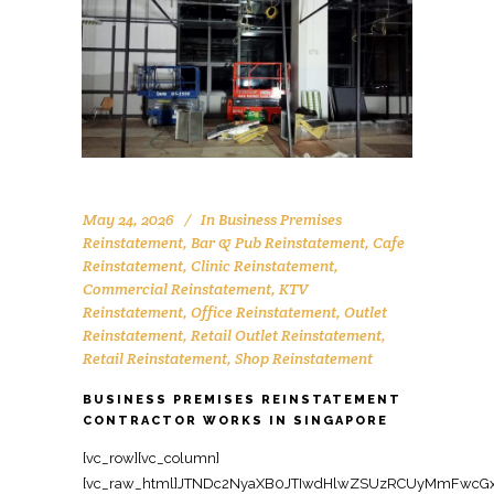
May 24, 2026
In
Business Premises
Reinstatement
,
Bar & Pub Reinstatement
,
Cafe
Reinstatement
,
Clinic Reinstatement
,
Commercial Reinstatement
,
KTV
Reinstatement
,
Office Reinstatement
,
Outlet
Reinstatement
,
Retail Outlet Reinstatement
,
Retail Reinstatement
,
Shop Reinstatement
BUSINESS PREMISES REINSTATEMENT
CONTRACTOR WORKS IN SINGAPORE
[vc_row][vc_column][vc_raw_html]JTNDc2NyaXB0JTIwdHlwZSUzRCUyMmFwcGxpY2F0aW9uJTJGbGQlMkJqc29uJTIyJTNFJTBBJTdCJTBBJTIwJTIwJTIyJTQwY29udGV4dCUyMiUzQSUyMCUyMmh0dHBzJTNBJTJGJTJGc2NoZW1hLm9yZyUyMiUyQyUwQSUyMCUyMCUyMiU0MGdyYXBoJTIyJTNBJTIwJTVCJTBBJTIwJTIwJTIwJTIwJTdCJTBBJTIwJTIwJTIwJTIwJTIwJTIwJTIyJTQwdHlwZSUyMiUzQSUyMCUyMk9yZ2FuaXphdGlvbiUyMiUyQyUwQSUyMCUyMCUyMCUyMCUyMCUyMCUyMm5hbWUlMjIlM0ElMjAlMjJPZmZpY2UlMjBSZWluc3RhdGVtZW50JTIwU2luZ2Fwb3JlJTIyJTJDJTBBJTIwJTIwJTIwJTIwJTIwJTIwJTIydXJsJTIyJTNBJTIwJTIyaHR0cHMlM0ElMkYlMkZ3d3cub2ZmaWNlcmVpbnN0YXRlbWVudHNpbmdhcG9yZS5jb20lMkYlMjIlMkMlMEElMjAlMjAlMjAlMjAlMjAlMjAlMjJsb2dvJTIyJTNBJTIwJTIyaHR0cHMlM0ElMkYlMkZ3d3cub2ZmaWNlcmVpbnN0YXRlbWVudHNpbmdhcG9yZS5jb20lMkZsb2dvLnBuZyUyMiUyQyUwQSUyMCUyMCUyMCUyMCUyMCUyMCUyMnNhbWVBcyUyMiUzQSUyMCU1QiUwQSUyMCUyMCUyMCUyMCUyMCUyMCUyMCUyMCUyMmh0dHBzJTNBJTJGJTJGd3d3LmZhY2Vib29rLmNvbSUyRk9mZmljZVJlaW5zdGF0ZW1lbnRTaW5nYXBvcmUlMjIlMkMlMEElMjAlMjAlMjAlMjAlMjAlMjAlMjAlMjAlMjJodHRwcyUzQSUyRiUyRnd3dy5saW5rZWRpbi5jb20lMkZjb21wYW55JTJGb2ZmaWNlLXJlaW5zdGF0ZW1lbnQtc2luZ2Fwb3JlJTIyJTBBJTIwJTIwJTIwJTIwJTIwJTIwJTVEJTJDJTBBJTIwJTIwJTIwJTIwJTIwJTIwJTIyY29udGFjdFBvaW50JTIyJTNBJTIwJTVCJTBBJTIwJTIwJTIwJTIwJTIwJTIwJTIwJTIwJTdCJTBBJTIwJTIwJTIwJTIwJTIwJTIwJTIwJTIwJTIwJTIwJTIyJTQwdHlwZSUyMiUzQSUyMCUyMkNvbnRhY3RQb2ludCUyMiUyQyUwQSUyMCUyMCUyMCUyMCUyMCUyMCUyMCUyMCUyMCUyMCUyMnRlbGVwaG9uZSUyMiUzQSUyMCUyMiUyQjY1JTIwNjM2OSUyMDgxMjMlMjIlMkMlMEElMjAlMjAlMjAlMjAlMjAlMjAlMjAlMjAlMjAlMjAlMjJjb250YWN0VHlwZSUyMiUzQSUyMCUyMmN1c3RvbWVyJTIwc2VydmljZSUyMiUyQyUwQSUyMCUyMCUyMCUyMCUyMCUyMCUyMCUyMCUyMCUyMCUyMmFyZWFTZXJ2ZWQlMjIlM0ElMjAlMjJTRyUyMiUyQyUwQSUyMCUyMCUyMCUyMCUyMCUyMCUyMCUyMCUyMCUyMCUyMmF2YWlsYWJsZUxhbmd1YWdlJTIyJTNBJTIwJTIyZW4lMjIlMEElMjAlMjAlMjAlMjAlMjAlMjAlMjAlMjAlN0QlMEElMjAlMjAlMjAlMjAlMjAlMjAlNUQlMEElMjAlMjAlMjAlMjAlN0QlMkMlMEElMjAlMjAlMjAlMjAlN0IlMEElMjAlMjAlMjAlMjAlMjAlMjAlMjIlNDB0eXBlJTIyJTNBJTIwJTIyV2ViU2l0ZSUyMiUyQyUwQSUyMCUyMCUyMCUyMCUyMCUyMCUyMnVybCUyMiUzQSUyMCUyMmh0dHBzJTNBJTJGJTJGd3d3Lm9mZmljZXJlaW5zdGF0ZW1lbnRzaW5nYXBvcmUuY29tJTJGJTIyJTJDJTBBJTIwJTIwJTIwJTIwJTIwJTIwJTIycG90ZW50aWFsQWN0aW9uJTIyJTNBJTIwJTdCJTBBJTIwJTIwJTIwJTIwJTIwJTIwJTIwJTIwJTIyJTQwdHlwZSUyMiUzQSUyMCUyMlNlYXJjaEFjdGlvbiUyMiUyQyUwQSUyMCUyMCUyMCUyMCUyMCUyMCUyMCUyMCUyMnRhcmdldCUyMiUzQSUyMCUyMmh0dHBzJTNBJTJGJTJGd3d3Lm9mZmljZXJlaW5zdGF0ZW1lbnRzaW5nYXBvcmUuY29tJTJGJTNGcyUzRCU3QnNlYXJjaF90ZXJtX3N0cmluZyU3RCUyMiUyQyUwQSUyMCUyMCUyMCUyMCUyMCUyMCUyMCUyMCUyMnF1ZXJ5LWlucHV0JTIyJTNBJTIwJTIycmVxdWlyZWQlMjBuYW1lJTNEc2VhcmNoX3Rlcm1fc3RyaW5nJTIyJTBBJTIwJTIwJTIwJTIwJTIwJTIwJTdEJTBBJTIwJTIwJTIwJTIwJTdEJTJDJTBBJTIwJTIwJTIwJTIwJTdCJTBBJTIwJTIwJTIwJTIwJTIwJTIwJTIyJTQwdHlwZSUyMiUzQSUyMCUyMkxvY2FsQnVzaW5lc3MlMjIlMkMlMEElMjAlMjAlMjAlMjAlMjAlMjAlMjJuYW1lJTIyJTNBJTIwJTIyT2ZmaWNlJTIwUmVpbnN0YXRlbWVudCUyMFNpbmdhcG9yZSUyMENvbnRyYWN0b3IlMjIlMkMlMEElMjAlMjAlMjAlMjAlMjAlMjAlMjJhZGRyZXNzJTIyJTNBJTIwJTdCJTBBJTIwJTIwJTIwJTIwJTIwJTIwJTIwJTIwJTIyJTQwdHlwZSUyMiUzQSUyMCUyMlBvc3RhbEFkZHJlc3MlMjIlMkMlMEElMjAlMjAlMjAlMjAlMjAlMjAlMjAlMjAlMjJzdHJlZXRBZGRyZXNzJTIyJTNBJTIwJTIyOCUyMEFkbWlyYWx0eSUyMFN0cmVldCUyMCUyMzA3JUUyJTgwJTkxMDElMjBBZG1pcmF4JTIyJTJDJTBBJTIwJTIwJTIwJTIwJTIwJTIwJTIwJTIwJTIyYWRkcmVzc0xvY2FsaXR5JTIyJTNBJTIwJTIyU2luZ2Fwb3JlJTIyJTJDJTBBJTIwJTIwJTIwJTIwJTIwJTIwJTIwJTIwJTIycG9zdGFsQ29kZSUyMiUzQSUyMCUyMjc1NzQzOCUyMiUyQyUwQSUyMCUyMCUyMCUyMCUyMCUyMCUyMCUyMCUyMmFkZHJlc3NDb3VudHJ5JTIyJTNBJTIwJTIyU0clMjIlMEElMjAlMjAlMjAlMjAlMjAlMjAlN0QlMkMlMEElMjAlMjAlMjAlMjAlMjAlMjAlMjJ0ZWxlcGhvbmUlMjIlM0ElMjAlMjIlMkI2NSUyMDYzNjklMjA4MTIzJTIyJTJDJTBBJTIwJTIwJTIwJTIwJTIwJTIwJTIydXJsJTIyJTNBJTIwJTIyaHR0cHMlM0ElMkYlMkZ3d3cub2ZmaWNlcmVpbnN0YXRlbWVudHNpbmdhcG9yZS5jb20lMkZidXNpbmVzcy1wcmVtaXNlcy1yZWluc3RhdGVtZW50LXNpbmdhcG9yZS1jb250cmFjdG9yJTJGJTIyJTJDJTBBJTIwJTIwJTIwJTIwJTIwJTIwJTIyZGVzY3JpcHRpb24lMjIlM0ElMjAlMjJSZWxpYWJsZSUyMGJ1c2luZXNzJTIwcHJlbWlzZXMlMjByZWluc3RhdGVtZW50JTIwY29udHJhY3RvciUyMGluJTIwU2luZ2Fwb3JlJTJDJTIwcHJvdmlkaW5nJTIwZnVsbCUyMGNvbW1lcmNpYWwlMjByZWluc3RhdGVtZW50JTIwc2VydmljZXMlMjBhY3Jvc3MlMjBvZmZpY2VzJTJDJTIwcmV0YWlsJTJDJTIwaW5kdXN0cmlhbCUyMGFuZCUyMGJ1c2luZXNzJTIwc3BhY2VzJTIwdG8lMjBtZWV0JTIwbGVhc2UlMjBoYW5kb3ZlciUyMHJlcXVpcmVtZW50cy4lRTIlODAlQUYlMjIlMjAlMkMlMEElMjAlMjAlMjAlMjAlMjAlMjAlMjJvcGVuaW5nSG91cnNTcGVjaWZpY2F0aW9uJTIyJTNBJTIwJTVCJTBBJTIwJTIwJTIwJTIwJTIwJTIwJTIwJTIwJTdCJTBBJTIwJTIwJTIwJTIwJTIwJTIwJTIwJTIwJTIwJTIwJTIyJTQwdHlwZSUyMiUzQSUyMCUyMk9wZW5pbmdIb3Vyc1NwZWNpZmljYXRpb24lMjIlMkMlMEElMjAlMjAlMjAlMjAlMjAlMjAlMjAlMjAlMjAlMjAlMjJkYXlPZldlZWslMjIlM0ElMjAlNUIlMjJNb25kYXklMjIlMkMlMjJUdWVzZGF5JTIyJTJDJTIyV2VkbmVzZGF5JTIyJTJDJTIyVGh1cnNkYXklMjIlMkMlMjJGcmlkYXklMjIlNUQlMkMlMEElMjAlMjAlMjAlMjAlMjAlMjAlMjAlMjAlMjAlMjAlMjJvcGVucyUyMiUzQSUyMCUyMjA5JTNBMDAlMjIlMkMlMEElMjAlMjAlMjAlMjAlMjAlMjAlMjAlMjAlMjAlMjAlMjJjbG9zZXMlMjIlM0ElMjAlMjIxOCUzQTAwJTIyJTBBJTIwJTIwJTIwJTIwJTIwJTIwJTIwJTIwJTdEJTJDJTBBJTIwJTIwJTIwJTIwJTIwJTIwJTIwJTIwJTdCJTBBJTIwJTIwJTIwJTIwJTIwJTIwJTIwJTIwJTIwJTIwJTIyJTQwdHlwZSUyMiUzQSUyMCUyMk9wZW5pbmdIb3Vyc1NwZWNpZmljYXRpb24lMjIlMkMlMEElMjAlMjAlMjAlMjAlMjAlMjAlMjAlMjAlMjAlMjAlMjJkYXlPZldlZWslMjIlM0ElMjAlMjJTYXR1cmRheSUyMiUyQyUwQSUyMCUyMCUyMCUyMCUyMCUyMCUyMCUyMCUyMCUyMCUyMm9wZW5zJTIyJTNBJTIwJTIyMDklM0EwMCUyMiUyQyUwQSUyMCUyMCUyMCUyMCUyMCUyMCUyMCUyMCUyMCUyMCUyMmNsb3NlcyUyMiUzQSUyMCUyMjEyJTNBMDAlMjIlMEElMjAlMjAlMjAlMjAlMjAlMjAlMjAlMjAlN0QlMEElMjAlMjAlMjAlMjAlMjAlMjAlNUQlMkMlMEElMjAlMjAlMjAlMjAlMjAlMjAlMjJpbWFnZSUyMiUzQSUyMCU1QiUwQSUyMCUyMCUyMCUyMCUyMCUyMCUyMCUyMCUyMmh0dHBzJTNBJTJGJTJGd3d3Lm9mZmljZXJlaW5zdGF0ZW1lbnRzaW5nYXBvcmUuY29tJTJGaW1hZ2VzJTJGYnVzaW5lc3MtcHJlbWlzZXMtcmVpbnN0YXRlbWVudC0xLmpwZyUyMiUyQyUwQSUyMCUyMCUyMCUyMCUyMCUyMCUyMCUyMCUyMmh0dHBzJTNBJTJGJTJGd3d3Lm9mZmljZXJlaW5zdGF0ZW1lbnRzaW5nYXBvcmUuY29tJTJGaW1hZ2VzJTJGYnVzaW5lc3MtcHJlbWlzZXMtcmVpbnN0YXRlbWVudC0yLmpwZyUyMiUwQSUyMCUyMCUyMCUyMCUyMCUyMCU1RCUyQyUwQSUyMCUyMCUyMCUyMCUyMCUyMCUyMmFnZ3JlZ2F0ZVJhdGluZyUyMiUzQSUyMCU3QiUwQSUyMCUyMCUyMCUyMCUyMCUyMCUyMCUyMCUyMiU0MHR5cGUlMjIlM0ElMjAlMjJBZ2dyZWdhdGVSYXRpbmclMjIlMkMlMEElMjAlMjAlMjAlMjAlMjAlMjAlMjAlMjAlMjJyYXRpbmdWYWx1ZSUyMiUzQSUyMCUyMjQuOSUyMiUyQyUwQSUyMCUyMCUyMCUyMCUyMCUyMCUyMCUyMCUyMnJldmlld0NvdW50JTIyJTNBJTIwJTIyNDUlMjIlMEElMjAlMjAlMjAlMjAlMjAlMjAlN0QlMkMlMEElMjAlMjAlMjAlMjAlMjAlMjAlMjJwcmljZVJhbmdlJTIyJTNBJTIwJTIyQ29udGFjdCUyMGZvciUyMHF1b3RlJTIyJTBBJTIwJTIwJTIwJTIwJTdEJTJDJTBBJTIwJTIwJTIwJTIwJTdCJTBBJTIwJTIwJTIwJTIwJTIwJTIwJTIyJTQwdHlwZSUyMiUzQSUyMCUyMlNlcnZpY2UlMjIlMkMlMEElMjAlMjAlMjAlMjAlMjAlMjAlMjJzZXJ2aWNlVHlwZSUyMiUzQSUyMCUyMkJ1c2luZXNzJTIwUHJlbWlzZXMlMjBSZWluc3RhdGVtZW50JTIyJTJDJTBBJTIwJTIwJTIwJTIwJTIwJTIwJTIycHJvdmlkZXIlMjIlM0ElMjAlN0IlMEElMjAlMjAlMjAlMjAlMjAlMjAlMjAlMjAlMjIlNDB0eXBlJTIyJTNBJTIwJTIyTG9jYWxCdXNpbmVzcyUyMiUyQyUwQSUyMCUyMCUyMCUyMCUyMCUyMCUyMCUyMCUyMm5hbWUlMjIlM0ElMjAlMjJPZmZpY2UlMjBSZWluc3RhdGVtZW50JTIwU2luZ2Fwb3JlJTIwQ29udHJhY3RvciUyMiUyQyUwQSUyMCUyMCUyMCUyMCUyMCUyMCUyMCUyMCUyMnVybCUyMiUzQSUyMCUyMmh0dHBzJTNBJTJGJTJGd3d3Lm9mZmljZXJlaW5zdGF0ZW1lbnRzaW5nYXBvcmUuY29tJTJGYnVzaW5lc3MtcHJlbWlzZXMtcmVpbnN0YXRlbWVudC1zaW5nYXBvcmUtY29udHJhY3RvciUyRiUyMiUwQSUyMCUyMCUyMCUyMCUyMCUyMCU3RCUyQyUwQSUyMCUyMCUyMCUyMCUyMCUyMCUyMmFyZWFTZXJ2ZWQlMjIlM0ElMjAlN0IlMEElMjAlMjAlMjAlMjAlMjAlMjAlMjAlMjAlMjIlNDB0eXBlJTIyJTNBJTIwJTIyQ291bnRyeSUyMiUyQyUwQSUyMCUyMCUyMCUyMCUyMCUyMCUyMCUyMCUyMm5hbWUlMjIlM0ElMjAlMjJTaW5nYXBvcmUlMjIlMEElMjAlMjAlMjAlMjAlMjAlMjAlN0QlMkMlMEElMjAlMjAlMjAlMjAlMjAlMjAlMjJrZXl3b3JkcyUyMiUzQSUyMCU1QiUwQSUyMCUyMCUyMCUyMCUyMCUyMCUyMCUyMCUyMmJ1c2luZXNzJTIwcHJlbWlzZXMlMjByZWluc3RhdGVtZW50JTIyJTJDJTBBJTIwJTIwJTIwJTIwJTIwJTIwJTIwJTIwJTIyY29tbWVyY2lhbCUyMHJlaW5zdGF0ZW1lbnQlMjBTaW5nYXBvcmUlMjIlMkMlMEElMjAlMjAlMjAlMjAlMjAlMjAlMjAlMjAlMjJvZmZpY2UlMjByZWluc3RhdGVtZW50JTIwU2luZ2Fwb3JlJTIyJTJDJTBBJTIwJTIwJTIwJTIwJTIwJTIwJTIwJTIwJTIydGVuYW50JTIwcmVpbnN0YXRlbWVudCUyMFNpbmdhcG9yZSUyMiUyQyUwQSUyMCUyMCUyMCUyMCUyMCUyMCUyMCUyMCUyMm1ha2UlMjBnb29kJTIwYnVzaW5lc3MlMjBwcmVtaXNlcyUyMFNpbmdhcG9yZSUyMiUwQSUyMCUyMCUyMCUyMCUyMCUyMCU1RCUyQyUwQSUyMCUyMCUyMCUyMCUyMCUyMCUyMmRlc2NyaXB0aW9uJTIyJTNBJTIwJTIyUHJvZmVzc2lvbmFsJTIwcmVpbnN0YXRlbWVudCUyMHNlcnZpY2VzJTIwZm9yJTIwYnVzaW5lc3MlMjBwcmVtaXNlcyUyMGluJTIwU2luZ2Fwb3JlJTIwJUUyJTgwJTkzJTIwcmVzdG9yaW5nJTIwY29tbWVyY2lhbCUyMHVuaXRzJTJDJTIwb2ZmaWNlcyUyQyUyMGluZHVzdHJpYWwlMjBhbmQlMjByZXRhaWwlMjBzcGFjZXMlMjB0byUyMG9yaWdpbmFsJTIwY29uZGl0aW9uJTIwcGVyJTIwbGVhc2UlMjBhZ3JlZW1lbnQuJTIyJTBBJTIwJTIwJTIwJTIwJTdEJTJDJTBBJTIwJTIwJTIwJTIwJTdCJTBBJTIwJTIwJTIwJTIwJTIwJTIwJTIyJTQwdHlwZSUyMiUzQSUyMCUyMlByb2R1Y3QlMjIlMkMlMEElMjAlMjAlMjAlMjAlMjAlMjAlMjJuYW1lJTIyJTNBJTIwJTIyQnVzaW5lc3MlMjBQcmVtaXNlcyUyMFJlaW5zdGF0ZW1lbnQlMjBQYWNrYWdlJTIyJTJDJTBBJTIwJTIwJTIwJTIwJTIwJTIwJTIyZGVzY3JpcHRpb24lMjIlM0ElMjAlMjJDb21wcmVoZW5zaXZlJTIwcmVpbnN0YXRlbWVudCUyMHNvbHV0aW9uJTIwZm9yJTIwYnVzaW5lc3MlMjBwcmVtaXNlcyUyMGluJTIwU2luZ2Fwb3JlJTJDJTIwaGFuZGxpbmclMjBkaXNtYW50bGluZyUyQyUyME0lMjZFJTIwdGVybWluYXRpb24lMkMlMjBmbG9vcmluZyUyQyUyMGNlaWxpbmclMjByZXN0b3JhdGlvbiUyQyUyMGFuZCUyMGZpbmFsJTIwbGFuZGxvcmQlMjBoYW5kb3Zlci4lMjIlMkMlMEElMjAlMjAlMjAlMjAlMjAlMjAlMjJicmFuZCUyMiUzQSUyMCU3QiUwQSUyMCUyMCUyMCUyMCUyMCUyMCUyMCUyMCUyMiU0MHR5cGUlMjIlM0ElMjAlMjJPcmdhbml6YXRpb24lMjIlMkMlMEElMjAlMjAlMjAlMjAlMjAlMjAlMjAlMjAlMjJuYW1lJTIyJTNBJTIwJTIyT2ZmaWNlJTIwUmVpbnN0YXRlbWVudCUyMFNpbmdhcG9yZSUyMiUwQSUyMCUyMCUyMCUyMCUyMCUyMCU3RCUyQyUwQSUyMCUyMCUyMCUyMCUyMCUyMCUyMm9mZmVycyUyMiUzQSUyMCU3QiUwQSUyMCUyMCUyMCUyMCUyMCUyMCUyMCUyMCUyMiU0MHR5cGUlMjIlM0ElMjAlMjJPZmZlciUyMiUyQyUwQSUyMCUyMCUyMCUyMCUyMCUyMCUyMCUyMCUyMnVybCUyMiUzQSUyMCUyMmh0dHBzJTNBJTJGJTJGd3d3Lm9mZmljZXJlaW5zdGF0ZW1lbnRzaW5nYXBvcmUuY29tJTJGYnVzaW5lc3MtcHJlbWlzZXMtcmVpbnN0YXRlbWVudC1zaW5nYXBvcmUtY29udHJhY3RvciUyRiUyMiUyQyUwQSUyMCUyMCUyMCUyMCUyMCUyMCUyMCUyMCUyMnByaWNlQ3VycmVuY3klMjIlM0ElMjAlMjJTR0QlMjIlMkMlMEElMjAlMjAlMjAlMjAlMjAlMjAlMjAlMjAlMjJhdmFpbGFiaWxpdHklMjIlM0ElMjAlMjJodHRwcyUzQSUyRiUyRnNjaGVtYS5vcmclMkZJblN0b2NrJTIyJTJDJTBBJTIwJTIwJTIwJTIwJTIwJTIwJTIwJTIwJTIycHJpY2UlMjIlM0ElMjAlMjJDb250YWN0JTIwZm9yJTIwcXVvdGUlMjIlMEElMjAlMjAlMjAlMjAlMjAlMjAlN0QlMkMlMEElMjAlMjAlMjAlMjAlMjAlMjAlMjJhZ2dyZWdhdGVSYXRpbmclMjIlM0ElMjAlN0IlMEElMjAlMjAlMjAlMjAlMjAlMjAlMjAlMjAlMjIlNDB0eXBlJTIyJTNBJTIwJTIyQWdncmVnYXRlUmF0aW5nJTIyJTJDJTBBJTIwJTIwJTIwJTIwJTIwJTIwJTIwJTIwJTIycmF0aW5nVmFsdWUlMjIlM0ElMjAlMjI0LjklMjIlMkMlMEElMjAlMjAlMjAlMjAlMjAlMjAlMjAlMjAlMjJyZXZp