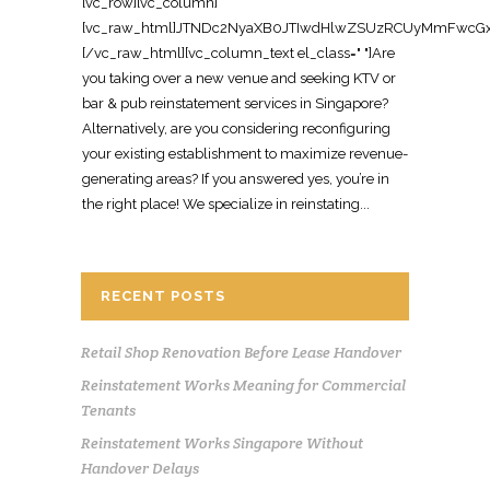
[vc_row][vc_column][vc_raw_html]JTNDc2NyaXB0JTIwdHlwZSUzRCUyMmFwcGxpY2F0aW9uJTJGbGQlMkJqc29uJTIyJTNFJTBBJTdCJTBBJTIwJTIwJTIyJTQwY29udGV4dCUyMiUzQSUyMCUyMmh0dHBzJTNBJTJGJTJGc2NoZW1hLm9yZyUyMiUyQyUwQSUyMCUyMCUyMiU0MGdyYXBoJTIyJTNBJTIwJTVCJTBBJTIwJTIwJTIwJTIwJTdCJTBBJTIwJTIwJTIwJTIwJTIwJTIwJTIyJTQwdHlwZSUyMiUzQSUyMCUyMk9yZ2FuaXphdGlvbiUyMiUyQyUwQSUyMCUyMCUyMCUyMCUyMCUyMCUyMm5hbWUlMjIlM0ElMjAlMjJPZmZpY2UlMjBSZWluc3RhdGVtZW50JTIwU2luZ2Fwb3JlJTIyJTJDJTBBJTIwJTIwJTIwJTIwJTIwJTIwJTIydXJsJTIyJTNBJTIwJTIyaHR0cHMlM0ElMkYlMkZ3d3cub2ZmaWNlcmVpbnN0YXRlbWVudHNpbmdhcG9yZS5jb20lMkYlMjIlMkMlMEElMjAlMjAlMjAlMjAlMjAlMjAlMjJsb2dvJTIyJTNBJTIwJTIyaHR0cHMlM0ElMkYlMkZ3d3cub2ZmaWNlcmVpbnN0YXRlbWVudHNpbmdhcG9yZS5jb20lMkZsb2dvLnBuZyUyMiUyQyUwQSUyMCUyMCUyMCUyMCUyMCUyMCUyMnNhbWVBcyUyMiUzQSUyMCU1QiUwQSUyMCUyMCUyMCUyMCUyMCUyMCUyMCUyMCUyMmh0dHBzJTNBJTJGJTJGd3d3LmZhY2Vib29rLmNvbSUyRk9mZmljZVJlaW5zdGF0ZW1lbnRTaW5nYXBvcmUlMjIlMkMlMEElMjAlMjAlMjAlMjAlMjAlMjAlMjAlMjAlMjJodHRwcyUzQSUyRiUyRnd3dy5saW5rZWRpbi5jb20lMkZjb21wYW55JTJGb2ZmaWNlLXJlaW5zdGF0ZW1lbnQtc2luZ2Fwb3JlJTIyJTBBJTIwJTIwJTIwJTIwJTIwJTIwJTVEJTJDJTBBJTIwJTIwJTIwJTIwJTIwJTIwJTIyY29udGFjdFBvaW50JTIyJTNBJTIwJTVCJTBBJTIwJTIwJTIwJTIwJTIwJTIwJTIwJTIwJTdCJTBBJTIwJTIwJTIwJTIwJTIwJTIwJTIwJTIwJTIwJTIwJTIyJTQwdHlwZSUyMiUzQSUyMCUyMkNvbnRhY3RQb2ludCUyMiUyQyUwQSUyMCUyMCUyMCUyMCUyMCUyMCUyMCUyMCUyMCUyMCUyMnRlbGVwaG9uZSUyMiUzQSUyMCUyMiUyQjY1JTIwNjM2OSUyMDgxMjMlMjIlMkMlMEElMjAlMjAlMjAlMjAlMjAlMjAlMjAlMjAlMjAlMjAlMjJjb250YWN0VHlwZSUyMiUzQSUyMCUyMmN1c3RvbWVyJTIwc2VydmljZSUyMiUyQyUwQSUyMCUyMCUyMCUyMCUyMCUyMCUyMCUyMCUyMCUyMCUyMmFyZWFTZXJ2ZWQlMjIlM0ElMjAlMjJTRyUyMiUyQyUwQSUyMCUyMCUyMCUyMCUyMCUyMCUyMCUyMCUyMCUyMCUyMmF2YWlsYWJsZUxhbmd1YWdlJTIyJTNBJTIwJTIyZW4lMjIlMEElMjAlMjAlMjAlMjAlMjAlMjAlMjAlMjAlN0QlMEElMjAlMjAlMjAlMjAlMjAlMjAlNUQlMEElMjAlMjAlMjAlMjAlN0QlMkMlMEElMjAlMjAlMjAlMjAlN0IlMEElMjAlMjAlMjAlMjAlMjAlMjAlMjIlNDB0eXBlJTIyJTNBJTIwJTIyV2ViU2l0ZSUyMiUyQyUwQSUyMCUyMCUyMCUyMCUyMCUyMCUyMnVybCUyMiUzQSUyMCUyMmh0dHBzJTNBJTJGJTJGd3d3Lm9mZmljZXJlaW5zdGF0ZW1lbnRzaW5nYXBvcmUuY29tJTJGJTIyJTJDJTBBJTIwJTIwJTIwJTIwJTIwJTIwJTIycG90ZW50aWFsQWN0aW9uJTIyJTNBJTIwJTdCJTBBJTIwJTIwJTIwJTIwJTIwJTIwJTIwJTIwJTIyJTQwdHlwZSUyMiUzQSUyMCUyMlNlYXJjaEFjdGlvbiUyMiUyQyUwQSUyMCUyMCUyMCUyMCUyMCUyMCUyMCUyMCUyMnRhcmdldCUyMiUzQSUyMCUyMmh0dHBzJTNBJTJGJTJGd3d3Lm9mZmljZXJlaW5zdGF0ZW1lbnRzaW5nYXBvcmUuY29tJTJGJTNGcyUzRCU3QnNlYXJjaF90ZXJtX3N0cmluZyU3RCUyMiUyQyUwQSUyMCUyMCUyMCUyMCUyMCUyMCUyMCUyMCUyMnF1ZXJ5LWlucHV0JTIyJTNBJTIwJTIycmVxdWlyZWQlMjBuYW1lJTNEc2VhcmNoX3Rlcm1fc3RyaW5nJTIyJTBBJTIwJTIwJTIwJTIwJTIwJTIwJTdEJTBBJTIwJTIwJTIwJTIwJTdEJTJDJTBBJTIwJTIwJTIwJTIwJTdCJTBBJTIwJTIwJTIwJTIwJTIwJTIwJTIyJTQwdHlwZSUyMiUzQSUyMCUyMkxvY2FsQnVzaW5lc3MlMjIlMkMlMEElMjAlMjAlMjAlMjAlMjAlMjAlMjJuYW1lJTIyJTNBJTIwJTIyT2ZmaWNlJTIwUmVpbnN0YXRlbWVudCUyMFNpbmdhcG9yZSUyMENvbnRyYWN0b3IlMjIlMkMlMEElMjAlMjAlMjAlMjAlMjAlMjAlMjJhZGRyZXNzJTIyJTNBJTIwJTdCJTBBJTIwJTIwJTIwJTIwJTIwJTIwJTIwJTIwJTIyJTQwdHlwZSUyMiUzQSUyMCUyMlBvc3RhbEFkZHJlc3MlMjIlMkMlMEElMjAlMjAlMjAlMjAlMjAlMjAlMjAlMjAlMjJzdHJlZXRBZGRyZXNzJTIyJTNBJTIwJTIyOCUyMEFkbWlyYWx0eSUyMFN0cmVldCUyMCUyMzA3LTAxJTIwQWRtaXJheCUyMiUyQyUwQSUyMCUyMCUyMCUyMCUyMCUyMCUyMCUyMCUyMmFkZHJlc3NMb2NhbGl0eSUyMiUzQSUyMCUyMlNpbmdhcG9yZSUyMiUyQyUwQSUyMCUyMCUyMCUyMCUyMCUyMCUyMCUyMCUyMnBvc3RhbENvZGUlMjIlM0ElMjAlMjI3NTc0MzglMjIlMkMlMEElMjAlMjAlMjAlMjAlMjAlMjAlMjAlMjAlMjJhZGRyZXNzQ291bnRyeSUyMiUzQSUyMCUyMlNHJTIyJTBBJTIwJTIwJTIwJTIwJTIwJTIwJTdEJTJDJTBBJTIwJTIwJTIwJTIwJTIwJTIwJTIydGVsZXBob25lJTIyJTNBJTIwJTIyJTJCNjUlMjA2MzY5JTIwODEyMyUyMiUyQyUwQSUyMCUyMCUyMCUyMCUyMCUyMCUyMnVybCUyMiUzQSUyMCUyMmh0dHBzJTNBJTJGJTJGd3d3Lm9mZmljZXJlaW5zdGF0ZW1lbnRzaW5nYXBvcmUuY29tJTJGYmFyLXB1Yi1yZWluc3RhdGVtZW50LXNpbmdhcG9yZS1jb250cmFjdG9yJTJGJTIyJTJDJTBBJTIwJTIwJTIwJTIwJTIwJTIwJTIyZGVzY3JpcHRpb24lMjIlM0ElMjAlMjJTcGVjaWFsaXN0JTIwY29udHJhY3RvciUyMGZvciUyMGJhciUyMCUyNiUyMHB1YiUyMHJlaW5zdGF0ZW1lbnQlMjBpbiUyMFNpbmdhcG9yZSUyQyUyMHJlc3RvcmluZyUyMGxvdW5nZXMlMkMlMjBuaWdodHNwb3RzJTIwYW5kJTIwRiUyNkIlMjBwcmVtaXNlcyUyMHRvJTIwb3JpZ2luYWwlMjBjb25kaXRpb24lMjBmb3IlMjBoYW5kb3Zlci4lMjIlMkMlMEElMjAlMjAlMjAlMjAlMjAlMjAlMjJvcGVuaW5nSG91cnNTcGVjaWZpY2F0aW9uJTIyJTNBJTIwJTVCJTBBJTIwJTIwJTIwJTIwJTIwJTIwJTIwJTIwJTdCJTBBJTIwJTIwJTIwJTIwJTIwJTIwJTIwJTIwJTIwJTIwJTIyJTQwdHlwZSUyMiUzQSUyMCUyMk9wZW5pbmdIb3Vyc1NwZWNpZmljYXRpb24lMjIlMkMlMEElMjAlMjAlMjAlMjAlMjAlMjAlMjAlMjAlMjAlMjAlMjJkYXlPZldlZWslMjIlM0ElMjAlNUIlMEElMjAlMjAlMjAlMjAlMjAlMjAlMjAlMjAlMjAlMjAlMjAlMjAlMjJNb25kYXklMjIlMkMlMjAlMjJUdWVzZGF5JTIyJTJDJTIwJTIyV2VkbmVzZGF5JTIyJTJDJTIwJTIyVGh1cnNkYXklMjIlMkMlMjAlMjJGcmlkYXklMjIlMEElMjAlMjAlMjAlMjAlMjAlMjAlMjAlMjAlMjAlMjAlNUQlMkMlMEElMjAlMjAlMjAlMjAlMjAlMjAlMjAlMjAlMjAlMjAlMjJvcGVucyUyMiUzQSUyMCUyMjA5JTNBMDAlMjIlMkMlMEElMjAlMjAlMjAlMjAlMjAlMjAlMjAlMjAlMjAlMjAlMjJjbG9zZXMlMjIlM0ElMjAlMjIxOCUzQTAwJTIyJTBBJTIwJTIwJTIwJTIwJTIwJTIwJTIwJTIwJTdEJTJDJTBBJTIwJTIwJTIwJTIwJTIwJTIwJTIwJTIwJTdCJTBBJTIwJTIwJTIwJTIwJTIwJTIwJTIwJTIwJTIwJTIwJTIyJTQwdHlwZSUyMiUzQSUyMCUyMk9wZW5pbmdIb3Vyc1NwZWNpZmljYXRpb24lMjIlMkMlMEElMjAlMjAlMjAlMjAlMjAlMjAlMjAlMjAlMjAlMjAlMjJkYXlPZldlZWslMjIlM0ElMjAlMjJTYXR1cmRheSUyMiUyQyUwQSUyMCUyMCUyMCUyMCUyMCUyMCUyMCUyMCUyMCUyMCUyMm9wZW5zJTIyJTNBJTIwJTIyMDklM0EwMCUyMiUyQyUwQSUyMCUyMCUyMCUyMCUyMCUyMCUyMCUyMCUyMCUyMCUyMmNsb3NlcyUyMiUzQSUyMCUyMjEyJTNBMDAlMjIlMEElMjAlMjAlMjAlMjAlMjAlMjAlMjAlMjAlN0QlMEElMjAlMjAlMjAlMjAlMjAlMjAlNUQlMkMlMEElMjAlMjAlMjAlMjAlMjAlMjAlMjJpbWFnZSUyMiUzQSUyMCU1QiUwQSUyMCUyMCUyMCUyMCUyMCUyMCUyMCUyMCUyMmh0dHBzJTNBJTJGJTJGd3d3Lm9mZmljZXJlaW5zdGF0ZW1lbnRzaW5nYXBvcmUuY29tJTJGaW1hZ2VzJTJGYmFyLXB1Yi1yZWluc3RhdGVtZW50LTEuanBnJTIyJTJDJTBBJTIwJTIwJTIwJTIwJTIwJTIwJTIwJTIwJTIyaHR0cHMlM0ElMkYlMkZ3d3cub2ZmaWNlcmVpbnN0YXRlbWVudHNpbmdhcG9yZS5jb20lMkZpbWFnZXMlMkZiYXItcHViLXJlaW5zdGF0ZW1lbnQtMi5qcGclMjIlMEElMjAlMjAlMjAlMjAlMjAlMjAlNUQlMkMlMEElMjAlMjAlMjAlMjAlMjAlMjAlMjJhZ2dyZWdhdGVSYXRpbmclMjIlM0ElMjAlN0IlMEElMjAlMjAlMjAlMjAlMjAlMjAlMjAlMjAlMjIlNDB0eXBlJTIyJTNBJTIwJTIyQWdncmVnYXRlUmF0aW5nJTIyJTJDJTBBJTIwJTIwJTIwJTIwJTIwJTIwJTIwJTIwJTIycmF0aW5nVmFsdWUlMjIlM0ElMjAlMjI0LjklMjIlMkMlMEElMjAlMjAlMjAlMjAlMjAlMjAlMjAlMjAlMjJyZXZpZXdDb3VudCUyMiUzQSUyMCUyMjQ1JTIyJTBBJTIwJTIwJTIwJTIwJTIwJTIwJTdEJTJDJTBBJTIwJTIwJTIwJTIwJTIwJTIwJTIycHJpY2VSYW5nZSUyMiUzQSUyMCUyMkNvbnRhY3QlMjBmb3IlMjBxdW90ZSUyMiUwQSUyMCUyMCUyMCUyMCU3RCUyQyUwQSUyMCUyMCUyMCUyMCU3QiUwQSUyMCUyMCUyMCUyMCUyMCUyMCUyMiU0MHR5cGUlMjIlM0ElMjAlMjJTZXJ2aWNlJTIyJTJDJTBBJTIwJTIwJTIwJTIwJTIwJTIwJTIyc2VydmljZVR5cGUlMjIlM0ElMjAlMjJCYXIlMjAlMjYlMjBQdWIlMjBSZWluc3RhdGVtZW50JTIyJTJDJTBBJTIwJTIwJTIwJTIwJTIwJTIwJTIycHJvdmlkZXIlMjIlM0ElMjAlN0IlMEElMjAlMjAlMjAlMjAlMjAlMjAlMjAlMjAlMjIlNDB0eXBlJTIyJTNBJTIwJTIyTG9jYWxCdXNpbmVzcyUyMiUyQyUwQSUyMCUyMCUyMCUyMCUyMCUyMCUyMCUyMCUyMm5hbWUlMjIlM0ElMjAlMjJPZmZpY2UlMjBSZWluc3RhdGVtZW50JTIwU2luZ2Fwb3JlJTIwQ29udHJhY3RvciUyMiUyQyUwQSUyMCUyMCUyMCUyMCUyMCUyMCUyMCUyMCUyMnVybCUyMiUzQSUyMCUyMmh0dHBzJTNBJTJGJTJGd3d3Lm9mZmljZXJlaW5zdGF0ZW1lbnRzaW5nYXBvcmUuY29tJTJGYmFyLXB1Yi1yZWluc3RhdGVtZW50LXNpbmdhcG9yZS1jb250cmFjdG9yJTJGJTIyJTBBJTIwJTIwJTIwJTIwJTIwJTIwJTdEJTJDJTBBJTIwJTIwJTIwJTIwJTIwJTIwJTIyYXJlYVNlcnZlZCUyMiUzQSUyMCU3QiUwQSUyMCUyMCUyMCUyMCUyMCUyMCUyMCUyMCUyMiU0MHR5cGUlMjIlM0ElMjAlMjJDb3VudHJ5JTIyJTJDJTBBJTIwJTIwJTIwJTIwJTIwJTIwJTIwJTIwJTIybmFtZSUyMiUzQSUyMCUyMlNpbmdhcG9yZSUyMiUwQSUyMCUyMCUyMCUyMCUyMCUyMCU3RCUyQyUwQSUyMCUyMCUyMCUyMCUyMCUyMCUyMmtleXdvcmRzJTIyJTNBJTIwJTVCJTBBJTIwJTIwJTIwJTIwJTIwJTIwJTIwJTIwJTIyYmFyJTIwJTI2JTIwcHViJTIwcmVpbnN0YXRlbWVudCUyMiUyQyUwQSUyMCUyMCUyMCUyMCUyMCUyMCUyMCUyMCUyMmJhciUyMHJlaW5zdGF0ZW1lbnQlMjBTaW5nYXBvcmUlMjIlMkMlMEElMjAlMjAlMjAlMjAlMjAlMjAlMjAlMjAlMjJwdWIlMjByZWluc3RhdGVtZW50JTIwU2luZ2Fwb3JlJTIyJTJDJTBBJTIwJTIwJTIwJTIwJTIwJTIwJTIwJTIwJTIyY2x1YiUyMHJlaW5zdGF0ZW1lbnQlMjBTaW5nYXBvcmUlMjIlMkMlMEElMjAlMjAlMjAlMjAlMjAlMjAlMjAlMjAlMjJLVFYlMjBhbmQlMjBiYXIlMjByZWluc3RhdGVtZW50JTIwU2luZ2Fwb3JlJTIyJTBBJTIwJTIwJTIwJTIwJTIwJTIwJTVEJTJDJTBBJTIwJTIwJTIwJTIwJTIwJTIwJTIyZGVzY3JpcHRpb24lMjIlM0ElMjAlMjJQcm9mZXNzaW9uYWwlMjByZWluc3RhdGVtZW50JTIwc2VydmljZXMlMjBmb3IlMjBiYXJzJTJDJTIwcHVicyUyQyUyMGNsdWJzJTIwYW5kJTIwS1RWJTIwdmVudWVzJTIwaW4lMjBTaW5nYXBvcmUuJTIwSW5jbHVkZXMlMjByZW1vdmFsJTIwb2YlMjBmaXh0dXJlcyUyQyUyMHJld2lyaW5nJTJDJTIwc2lnbmFnZSUyMHJlc3RvcmF0aW9uJTJDJTIwYW5kJTIwZmluYWwlMjBoYW5kb3Zlci4lMjIlMEElMjAlMjAlMjAlMjAlN0QlMkMlMEElMjAlMjAlMjAlMjAlN0IlMEElMjAlMjAlMjAlMjAlMjAlMjAlMjIlNDB0eXBlJTIyJTNBJTIwJTIyUHJvZHVjdCUyMiUyQyUwQSUyMCUyMCUyMCUyMCUyMCUyMCUyMm5hbWUlMjIlM0ElMjAlMjJCYXIlMjAlMjYlMjBQdWIlMjBSZWluc3RhdGVtZW50JTIwU2VydmljZSUyMFBhY2thZ2UlMjIlMkMlMEElMjAlMjAlMjAlMjAlMjAlMjAlMjJkZXNjcmlwdGlvbiUyMiUzQSUyMCUyMlR1cm5rZXklMjByZWluc3RhdGVtZW50JTIwc29sdXRpb24lMjBmb3IlMjBiYXJzJTIwYW5kJTIwcHVicyUyMGluJTIwU2luZ2Fwb3JlJTIwJUUyJTgwJTk0JTIwcmVzdG9yaW5nJTIwbmlnaHRsaWZlJTIwdmVudWVzJTIwdG8lMjB0aGVpciUyMG9yaWdpbmFsJTIwY29uZGl0aW9uJTIwZm9yJTIwbGVhc2UlMjBoYW5kb3Zlci4lMjIlMkMlMEElMjAlMjAlMjAlMjAlMjAlMjAlMjJicmFuZCUyMiUzQSUyMCU3QiUwQSUyMCUyMCUyMCUyMCUyMCUyMCUyMCUyMCUyMiU0MHR5cGUlMjIlM0ElMjAlMjJPcmdhbml6YXRpb24lMjIlMkMlMEElMjAlMjAlMjAlMjAlMjAlMjAlMjAlMjAlMjJuYW1lJTIyJTNBJTIwJTIyT2ZmaWNlJTIwUmVpbnN0YXRlbWVudCUyMFNpbmdhcG9yZSUyMiUwQSUyMCUyMCUyMCUyMCUyMCUyMCU3RCUyQyUwQSUyMCUyMCUyMCUyMCUyMCUyMCUyMm9mZmVycyUyMiUzQSUyMCU3QiUwQSUyMCUyMCUyMCUyMCUyMCUyMCUyMCUyMCUyMiU0MHR5cGUlMjIlM0ElMjAlMjJPZmZlciUyMiUyQyUwQSUyMCUyMCUyMCUyMCUyMCUyMCUyMCUyMCUyMnVybCUyMiUzQSUyMCUyMmh0dHBzJTNBJTJGJTJGd3d3Lm9mZmljZXJlaW5zdGF0ZW1lbnRzaW5nYXBvcmUuY29tJTJGYmFyLXB1Yi1yZWluc3RhdGVtZW50LXNpbmdhcG9yZS1jb250cmFjdG9yJTJGJTIyJTJDJTBBJTIwJTIwJTIwJTIwJTIwJTIwJTIwJTIwJTIycHJpY2VDdXJyZW5jeSUyMiUzQSUyMCUyMlNHRCUyMiUyQyUwQSUyMCUyMCUyMCUyMCUyMCUyMCUyMCUyMCUyMmF2YWlsYWJpbGl0eSUyMiUzQSUyMCUyMmh0dHBzJTNBJTJGJTJGc2NoZW1hLm9yZyUyRkluU3RvY2slMjIlMkMlMEElMjAlMjAlMjAlMjAlMjAlMjAlMjAlMjAlMjJwcmljZSUyMiUzQSUyMCUyMkNvbnRhY3QlMjBmb3IlMjBxdW90ZSUyMiUwQSUyMCUyMCUyMCUyMCUyMCUyMCU3RCUyQyUwQSUyMCUyMCUyMCUyMCUyMCUyMCUyMmFnZ3JlZ2F0ZVJhdGluZyUyMiUzQSUyMCU3QiUwQSUyMCUyMCUyMCUyMCUyMCUyMCUyMCUyMCUyMiU0MHR5cGUlMjIlM0ElMjAlMjJBZ2dyZWdhdGVSYXRpbmclMjIlMkMlMEElMjAlMjAlMjAlMjAlMjAlMjAlMjAlMjAlMjJyYXRpbmdWYWx1ZSUyMiUzQSUyMCUyMjQuOSUyMiUyQyUwQSUyMCUyMCUyMCUyMCUyMCUyMCUyMCUyMCUyMnJldmlld0NvdW50JTIyJTNBJTIwJTIyNDUlMjIlMEElMjAlMjAlMjAlMjAlMjAlMjAlN0QlMEElMjAlMjAlMjAlMjAlN0QlMkMlMEElMjAlMjAlMjAlMjAlN0IlMEElMjAlMjAlMjAlMjAlMjAlMjAlMjIlNDB0eXBlJTIy
RECENT POSTS
Retail Shop Renovation Before Lease Handover
Reinstatement Works Meaning for Commercial
Tenants
Reinstatement Works Singapore Without
Handover Delays