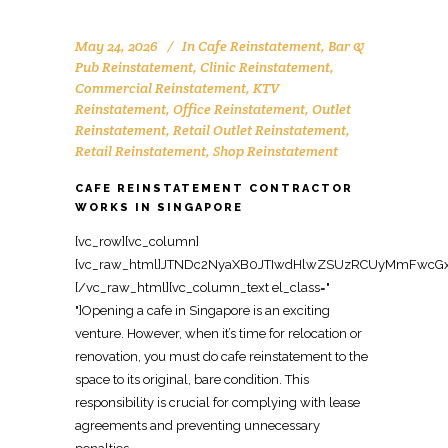
May 24, 2026
In
Cafe Reinstatement
,
Bar &
Pub Reinstatement
,
Clinic Reinstatement
,
Commercial Reinstatement
,
KTV
Reinstatement
,
Office Reinstatement
,
Outlet
Reinstatement
,
Retail Outlet Reinstatement
,
Retail Reinstatement
,
Shop Reinstatement
CAFE REINSTATEMENT CONTRACTOR
WORKS IN SINGAPORE
[vc_row][vc_column][vc_raw_html]JTNDc2NyaXB0JTIwdHlwZSUzRCUyMmFwcGxpY2F0aW9uJTJGbGQlMkJqc29uJTIyJTNFJTBBJTdCJTBBJTIwJTIwJTIyJTQwY29udGV4dCUyMiUzQSUyMCUyMmh0dHBzJTNBJTJGJTJGc2NoZW1hLm9yZyUyMiUyQyUwQSUyMCUyMCUyMiU0MGdyYXBoJTIyJTNBJTIwJTVCJTBBJTIwJTIwJTIwJTIwJTdCJTBBJTIwJTIwJTIwJTIwJTIwJTIwJTIyJTQwdHlwZSUyMiUzQSUyMCUyMk9yZ2FuaXphdGlvbiUyMiUyQyUwQSUyMCUyMCUyMCUyMCUyMCUyMCUyMm5hbWUlMjIlM0ElMjAlMjJPZmZpY2UlMjBSZWluc3RhdGVtZW50JTIwU2luZ2Fwb3JlJTIyJTJDJTBBJTIwJTIwJTIwJTIwJTIwJTIwJTIydXJsJTIyJTNBJTIwJTIyaHR0cHMlM0ElMkYlMkZ3d3cub2ZmaWNlcmVpbnN0YXRlbWVudHNpbmdhcG9yZS5jb20lMkYlMjIlMkMlMEElMjAlMjAlMjAlMjAlMjAlMjAlMjJsb2dvJTIyJTNBJTIwJTIyaHR0cHMlM0ElMkYlMkZ3d3cub2ZmaWNlcmVpbnN0YXRlbWVudHNpbmdhcG9yZS5jb20lMkZsb2dvLnBuZyUyMiUyQyUwQSUyMCUyMCUyMCUyMCUyMCUyMCUyMnNhbWVBcyUyMiUzQSUyMCU1QiUwQSUyMCUyMCUyMCUyMCUyMCUyMCUyMCUyMCUyMmh0dHBzJTNBJTJGJTJGd3d3LmZhY2Vib29rLmNvbSUyRk9mZmljZVJlaW5zdGF0ZW1lbnRTaW5nYXBvcmUlMjIlMkMlMEElMjAlMjAlMjAlMjAlMjAlMjAlMjAlMjAlMjJodHRwcyUzQSUyRiUyRnd3dy5saW5rZWRpbi5jb20lMkZjb21wYW55JTJGb2ZmaWNlLXJlaW5zdGF0ZW1lbnQtc2luZ2Fwb3JlJTIyJTBBJTIwJTIwJTIwJTIwJTIwJTIwJTVEJTJDJTBBJTIwJTIwJTIwJTIwJTIwJTIwJTIyY29udGFjdFBvaW50JTIyJTNBJTIwJTVCJTBBJTIwJTIwJTIwJTIwJTIwJTIwJTIwJTIwJTdCJTBBJTIwJTIwJTIwJTIwJTIwJTIwJTIwJTIwJTIwJTIwJTIyJTQwdHlwZSUyMiUzQSUyMCUyMkNvbnRhY3RQb2ludCUyMiUyQyUwQSUyMCUyMCUyMCUyMCUyMCUyMCUyMCUyMCUyMCUyMCUyMnRlbGVwaG9uZSUyMiUzQSUyMCUyMiUyQjY1JTIwNjM2OSUyMDgxMjMlMjIlMkMlMEElMjAlMjAlMjAlMjAlMjAlMjAlMjAlMjAlMjAlMjAlMjJjb250YWN0VHlwZSUyMiUzQSUyMCUyMmN1c3RvbWVyJTIwc2VydmljZSUyMiUyQyUwQSUyMCUyMCUyMCUyMCUyMCUyMCUyMCUyMCUyMCUyMCUyMmFyZWFTZXJ2ZWQlMjIlM0ElMjAlMjJTRyUyMiUyQyUwQSUyMCUyMCUyMCUyMCUyMCUyMCUyMCUyMCUyMCUyMCUyMmF2YWlsYWJsZUxhbmd1YWdlJTIyJTNBJTIwJTIyZW4lMjIlMEElMjAlMjAlMjAlMjAlMjAlMjAlMjAlMjAlN0QlMEElMjAlMjAlMjAlMjAlMjAlMjAlNUQlMEElMjAlMjAlMjAlMjAlN0QlMkMlMEElMjAlMjAlMjAlMjAlN0IlMEElMjAlMjAlMjAlMjAlMjAlMjAlMjIlNDB0eXBlJTIyJTNBJTIwJTIyV2ViU2l0ZSUyMiUyQyUwQSUyMCUyMCUyMCUyMCUyMCUyMCUyMnVybCUyMiUzQSUyMCUyMmh0dHBzJTNBJTJGJTJGd3d3Lm9mZmljZXJlaW5zdGF0ZW1lbnRzaW5nYXBvcmUuY29tJTJGJTIyJTJDJTBBJTIwJTIwJTIwJTIwJTIwJTIwJTIycG90ZW50aWFsQWN0aW9uJTIyJTNBJTIwJTdCJTBBJTIwJTIwJTIwJTIwJTIwJTIwJTIwJTIwJTIyJTQwdHlwZSUyMiUzQSUyMCUyMlNlYXJjaEFjdGlvbiUyMiUyQyUwQSUyMCUyMCUyMCUyMCUyMCUyMCUyMCUyMCUyMnRhcmdldCUyMiUzQSUyMCUyMmh0dHBzJTNBJTJGJTJGd3d3Lm9mZmljZXJlaW5zdGF0ZW1lbnRzaW5nYXBvcmUuY29tJTJGJTNGcyUzRCU3QnNlYXJjaF90ZXJtX3N0cmluZyU3RCUyMiUyQyUwQSUyMCUyMCUyMCUyMCUyMCUyMCUyMCUyMCUyMnF1ZXJ5LWlucHV0JTIyJTNBJTIwJTIycmVxdWlyZWQlMjBuYW1lJTNEc2VhcmNoX3Rlcm1fc3RyaW5nJTIyJTBBJTIwJTIwJTIwJTIwJTIwJTIwJTdEJTBBJTIwJTIwJTIwJTIwJTdEJTJDJTBBJTIwJTIwJTIwJTIwJTdCJTBBJTIwJTIwJTIwJTIwJTIwJTIwJTIyJTQwdHlwZSUyMiUzQSUyMCUyMkxvY2FsQnVzaW5lc3MlMjIlMkMlMEElMjAlMjAlMjAlMjAlMjAlMjAlMjJuYW1lJTIyJTNBJTIwJTIyT2ZmaWNlJTIwUmVpbnN0YXRlbWVudCUyMFNpbmdhcG9yZSUyMENvbnRyYWN0b3IlMjIlMkMlMEElMjAlMjAlMjAlMjAlMjAlMjAlMjJhZGRyZXNzJTIyJTNBJTIwJTdCJTBBJTIwJTIwJTIwJTIwJTIwJTIwJTIwJTIwJTIyJTQwdHlwZSUyMiUzQSUyMCUyMlBvc3RhbEFkZHJlc3MlMjIlMkMlMEElMjAlMjAlMjAlMjAlMjAlMjAlMjAlMjAlMjJzdHJlZXRBZGRyZXNzJTIyJTNBJTIwJTIyOCUyMEFkbWlyYWx0eSUyMFN0cmVldCUyMCUyMzA3JUUyJTgwJTkxMDElMjBBZG1pcmF4JTIyJTJDJTBBJTIwJTIwJTIwJTIwJTIwJTIwJTIwJTIwJTIyYWRkcmVzc0xvY2FsaXR5JTIyJTNBJTIwJTIyU2luZ2Fwb3JlJTIyJTJDJTBBJTIwJTIwJTIwJTIwJTIwJTIwJTIwJTIwJTIycG9zdGFsQ29kZSUyMiUzQSUyMCUyMjc1NzQzOCUyMiUyQyUwQSUyMCUyMCUyMCUyMCUyMCUyMCUyMCUyMCUyMmFkZHJlc3NDb3VudHJ5JTIyJTNBJTIwJTIyU0clMjIlMEElMjAlMjAlMjAlMjAlMjAlMjAlN0QlMkMlMEElMjAlMjAlMjAlMjAlMjAlMjAlMjJ0ZWxlcGhvbmUlMjIlM0ElMjAlMjIlMkI2NSUyMDYzNjklMjA4MTIzJTIyJTJDJTBBJTIwJTIwJTIwJTIwJTIwJTIwJTIydXJsJTIyJTNBJTIwJTIyaHR0cHMlM0ElMkYlMkZ3d3cub2ZmaWNlcmVpbnN0YXRlbWVudHNpbmdhcG9yZS5jb20lMkZjYWZlLXJlaW5zdGF0ZW1lbnQtc2luZ2Fwb3JlLWNvbnRyYWN0b3IlMkYlMjIlMkMlMEElMjAlMjAlMjAlMjAlMjAlMjAlMjJkZXNjcmlwdGlvbiUyMiUzQSUyMCUyMlByb2Zlc3Npb25hbCUyMHJlaW5zdGF0ZW1lbnQlMjBjb250cmFjdG9yJTIwaW4lMjBTaW5nYXBvcmUlMjBzcGVjaWFsaXNpbmclMjBpbiUyMGNhZmUlMjByZWluc3RhdGVtZW50JTIwYW5kJTIwRiUyNkIlMjBzcGFjZSUyMHJlc3RvcmF0aW9uJTIwZm9yJTIwc21vb3RoJTIwaGFuZG92ZXIlMjB0byUyMGxhbmRsb3Jkcy4lMjIlMkMlMEElMjAlMjAlMjAlMjAlMjAlMjAlMjJvcGVuaW5nSG91cnNTcGVjaWZpY2F0aW9uJTIyJTNBJTIwJTVCJTBBJTIwJTIwJTIwJTIwJTIwJTIwJTIwJTIwJTdCJTBBJTIwJTIwJTIwJTIwJTIwJTIwJTIwJTIwJTIwJTIwJTIyJTQwdHlwZSUyMiUzQSUyMCUyMk9wZW5pbmdIb3Vyc1NwZWNpZmljYXRpb24lMjIlMkMlMEElMjAlMjAlMjAlMjAlMjAlMjAlMjAlMjAlMjAlMjAlMjJkYXlPZldlZWslMjIlM0ElMjAlNUIlMEElMjAlMjAlMjAlMjAlMjAlMjAlMjAlMjAlMjAlMjAlMjAlMjAlMjJNb25kYXklMjIlMkMlMjJUdWVzZGF5JTIyJTJDJTIyV2VkbmVzZGF5JTIyJTJDJTIyVGh1cnNkYXklMjIlMkMlMjJGcmlkYXklMjIlMEElMjAlMjAlMjAlMjAlMjAlMjAlMjAlMjAlMjAlMjAlNUQlMkMlMEElMjAlMjAlMjAlMjAlMjAlMjAlMjAlMjAlMjAlMjAlMjJvcGVucyUyMiUzQSUyMCUyMjA5JTNBMDAlMjIlMkMlMEElMjAlMjAlMjAlMjAlMjAlMjAlMjAlMjAlMjAlMjAlMjJjbG9zZXMlMjIlM0ElMjAlMjIxOCUzQTAwJTIyJTBBJTIwJTIwJTIwJTIwJTIwJTIwJTIwJTIwJTdEJTJDJTBBJTIwJTIwJTIwJTIwJTIwJTIwJTIwJTIwJTdCJTBBJTIwJTIwJTIwJTIwJTIwJTIwJTIwJTIwJTIwJTIwJTIyJTQwdHlwZSUyMiUzQSUyMCUyMk9wZW5pbmdIb3Vyc1NwZWNpZmljYXRpb24lMjIlMkMlMEElMjAlMjAlMjAlMjAlMjAlMjAlMjAlMjAlMjAlMjAlMjJkYXlPZldlZWslMjIlM0ElMjAlMjJTYXR1cmRheSUyMiUyQyUwQSUyMCUyMCUyMCUyMCUyMCUyMCUyMCUyMCUyMCUyMCUyMm9wZW5zJTIyJTNBJTIwJTIyMDklM0EwMCUyMiUyQyUwQSUyMCUyMCUyMCUyMCUyMCUyMCUyMCUyMCUyMCUyMCUyMmNsb3NlcyUyMiUzQSUyMCUyMjEyJTNBMDAlMjIlMEElMjAlMjAlMjAlMjAlMjAlMjAlMjAlMjAlN0QlMEElMjAlMjAlMjAlMjAlMjAlMjAlNUQlMkMlMEElMjAlMjAlMjAlMjAlMjAlMjAlMjJpbWFnZSUyMiUzQSUyMCU1QiUwQSUyMCUyMCUyMCUyMCUyMCUyMCUyMCUyMCUyMmh0dHBzJTNBJTJGJTJGd3d3Lm9mZmljZXJlaW5zdGF0ZW1lbnRzaW5nYXBvcmUuY29tJTJGaW1hZ2VzJTJGY2FmZS1yZWluc3RhdGVtZW50LTEuanBnJTIyJTJDJTBBJTIwJTIwJTIwJTIwJTIwJTIwJTIwJTIwJTIyaHR0cHMlM0ElMkYlMkZ3d3cub2ZmaWNlcmVpbnN0YXRlbWVudHNpbmdhcG9yZS5jb20lMkZpbWFnZXMlMkZjYWZlLXJlaW5zdGF0ZW1lbnQtMi5qcGclMjIlMEElMjAlMjAlMjAlMjAlMjAlMjAlNUQlMkMlMEElMjAlMjAlMjAlMjAlMjAlMjAlMjJhZ2dyZWdhdGVSYXRpbmclMjIlM0ElMjAlN0IlMEElMjAlMjAlMjAlMjAlMjAlMjAlMjAlMjAlMjIlNDB0eXBlJTIyJTNBJTIwJTIyQWdncmVnYXRlUmF0aW5nJTIyJTJDJTBBJTIwJTIwJTIwJTIwJTIwJTIwJTIwJTIwJTIycmF0aW5nVmFsdWUlMjIlM0ElMjAlMjI0LjklMjIlMkMlMEElMjAlMjAlMjAlMjAlMjAlMjAlMjAlMjAlMjJyZXZpZXdDb3VudCUyMiUzQSUyMCUyMjQ1JTIyJTBBJTIwJTIwJTIwJTIwJTIwJTIwJTdEJTJDJTBBJTIwJTIwJTIwJTIwJTIwJTIwJTIycHJpY2VSYW5nZSUyMiUzQSUyMCUyMkNvbnRhY3QlMjBmb3IlMjBxdW90ZSUyMiUwQSUyMCUyMCUyMCUyMCU3RCUyQyUwQSUyMCUyMCUyMCUyMCU3QiUwQSUyMCUyMCUyMCUyMCUyMCUyMCUyMiU0MHR5cGUlMjIlM0ElMjAlMjJTZXJ2aWNlJTIyJTJDJTBBJTIwJTIwJTIwJTIwJTIwJTIwJTIyc2VydmljZVR5cGUlMjIlM0ElMjAlMjJDYWZlJTIwUmVpbnN0YXRlbWVudCUyMiUyQyUwQSUyMCUyMCUyMCUyMCUyMCUyMCUyMnByb3ZpZGVyJTIyJTNBJTIwJTdCJTBBJTIwJTIwJTIwJTIwJTIwJTIwJTIwJTIwJTIyJTQwdHlwZSUyMiUzQSUyMCUyMkxvY2FsQnVzaW5lc3MlMjIlMkMlMEElMjAlMjAlMjAlMjAlMjAlMjAlMjAlMjAlMjJuYW1lJTIyJTNBJTIwJTIyT2ZmaWNlJTIwUmVpbnN0YXRlbWVudCUyMFNpbmdhcG9yZSUyMENvbnRyYWN0b3IlMjIlMkMlMEElMjAlMjAlMjAlMjAlMjAlMjAlMjAlMjAlMjJ1cmwlMjIlM0ElMjAlMjJodHRwcyUzQSUyRiUyRnd3dy5vZmZpY2VyZWluc3RhdGVtZW50c2luZ2Fwb3JlLmNvbSUyRmNhZmUtcmVpbnN0YXRlbWVudC1zaW5nYXBvcmUtY29udHJhY3RvciUyRiUyMiUwQSUyMCUyMCUyMCUyMCUyMCUyMCU3RCUyQyUwQSUyMCUyMCUyMCUyMCUyMCUyMCUyMmFyZWFTZXJ2ZWQlMjIlM0ElMjAlN0IlMEElMjAlMjAlMjAlMjAlMjAlMjAlMjAlMjAlMjIlNDB0eXBlJTIyJTNBJTIwJTIyQ291bnRyeSUyMiUyQyUwQSUyMCUyMCUyMCUyMCUyMCUyMCUyMCUyMCUyMm5hbWUlMjIlM0ElMjAlMjJTaW5nYXBvcmUlMjIlMEElMjAlMjAlMjAlMjAlMjAlMjAlN0QlMkMlMEElMjAlMjAlMjAlMjAlMjAlMjAlMjJrZXl3b3JkcyUyMiUzQSUyMCU1QiUwQSUyMCUyMCUyMCUyMCUyMCUyMCUyMCUyMCUyMmNhZmUlMjByZWluc3RhdGVtZW50JTIyJTJDJTBBJTIwJTIwJTIwJTIwJTIwJTIwJTIwJTIwJTIyY2FmJUMzJUE5JTIwcmVpbnN0YXRlbWVudCUyMFNpbmdhcG9yZSUyMiUyQyUwQSUyMCUyMCUyMCUyMCUyMCUyMCUyMCUyMCUyMkYlMjZCJTIwcmVpbnN0YXRlbWVudCUyMFNpbmdhcG9yZSUyMiUyQyUwQSUyMCUyMCUyMCUyMCUyMCUyMCUyMCUyMCUyMnNob3AlRTIlODAlOTFsb3QlMjByZWluc3RhdGVtZW50JTIwY2FmJUMzJUE5JTIwU2luZ2Fwb3JlJTIyJTJDJTBBJTIwJTIwJTIwJTIwJTIwJTIwJTIwJTIwJTIyZm9vZCUyMGFuZCUyMGJldmVyYWdlJTIwc3BhY2UlMjByZWluc3RhdGVtZW50JTIyJTBBJTIwJTIwJTIwJTIwJTIwJTIwJTVEJTJDJTBBJTIwJTIwJTIwJTIwJTIwJTIwJTIyZGVzY3JpcHRpb24lMjIlM0ElMjAlMjJDb21wcmVoZW5zaXZlJTIwY2FmZSUyMHJlaW5zdGF0ZW1lbnQlMjBzZXJ2aWNlcyUyMGluJTIwU2luZ2Fwb3JlJTJDJTIwaW5jbHVkaW5nJTIwZGlzbWFudGxpbmclMjBvZiUyMGNhZiVDMyVBOSUyMGNvdW50ZXJzJTJDJTIwcmVtb3ZhbCUyMG9mJTIwa2l0Y2hlbiUyMGZpeHR1cmVzJTJDJTIwcmV3aXJpbmclMkMlMjByZXN0b3JpbmclMjBmbG9vcnMlMjBhbmQlMjBjZWlsaW5ncyUyQyUyMGFuZCUyMHByZXBhcmluZyUyMHRoZSUyMHNwYWNlJTIwZm9yJTIwaGFuZG92ZXIuJTIyJTBBJTIwJTIwJTIwJTIwJTdEJTJDJTBBJTIwJTIwJTIwJTIwJTdCJTBBJTIwJTIwJTIwJTIwJTIwJTIwJTIyJTQwdHlwZSUyMiUzQSUyMCUyMlByb2R1Y3QlMjIlMkMlMEElMjAlMjAlMjAlMjAlMjAlMjAlMjJuYW1lJTIyJTNBJTIwJTIyQ2FmZSUyMFJlaW5zdGF0ZW1lbnQlMjBTZXJ2aWNlJTIwUGFja2FnZSUyMiUyQyUwQSUyMCUyMCUyMCUyMCUyMCUyMCUyMmRlc2NyaXB0aW9uJTIyJTNBJTIwJTIyVHVybmtleSUyMHJlaW5zdGF0ZW1lbnQlMjBzb2x1dGlvbiUyMGZvciUyMGNhZiVDMyVBOSUyMHVuaXRzJTIwaW4lMjBTaW5nYXBvcmUlMkMlMjByZXN0b3JpbmclMjBGJTI2QiUyMHNwYWNlcyUyMHRvJTIwdGhlaXIlMjBvcmlnaW5hbCUyMGNvbmRpdGlvbiUyMGZvciUyMGxlYXNlJTIwaGFuZG92ZXIuJTIyJTJDJTBBJTIwJTIwJTIwJTIwJTIwJTIwJTIyYnJhbmQlMjIlM0ElMjAlN0IlMEElMjAlMjAlMjAlMjAlMjAlMjAlMjAlMjAlMjIlNDB0eXBlJTIyJTNBJTIwJTIyT3JnYW5pemF0aW9uJTIyJTJDJTBBJTIwJTIwJTIwJTIwJTIwJTIwJTIwJTIwJTIybmFtZSUyMiUzQSUyMCUyMk9mZmljZSUyMFJlaW5zdGF0ZW1lbnQlMjBTaW5nYXBvcmUlMjIlMEElMjAlMjAlMjAlMjAlMjAlMjAlN0QlMkMlMEElMjAlMjAlMjAlMjAlMjAlMjAlMjJvZmZlcnMlMjIlM0ElMjAlN0IlMEElMjAlMjAlMjAlMjAlMjAlMjAlMjAlMjAlMjIlNDB0eXBlJTIyJTNBJTIwJTIyT2ZmZXIlMjIlMkMlMEElMjAlMjAlMjAlMjAlMjAlMjAlMjAlMjAlMjJ1cmwlMjIlM0ElMjAlMjJodHRwcyUzQSUyRiUyRnd3dy5vZmZpY2VyZWluc3RhdGVtZW50c2luZ2Fwb3JlLmNvbSUyRmNhZmUtcmVpbnN0YXRlbWVudC1zaW5nYXBvcmUtY29udHJhY3RvciUyRiUyMiUyQyUwQSUyMCUyMCUyMCUyMCUyMCUyMCUyMCUyMCUyMnByaWNlQ3VycmVuY3klMjIlM0ElMjAlMjJTR0QlMjIlMkMlMEElMjAlMjAlMjAlMjAlMjAlMjAlMjAlMjAlMjJhdmFpbGFiaWxpdHklMjIlM0ElMjAlMjJodHRwcyUzQSUyRiUyRnNjaGVtYS5vcmclMkZJblN0b2NrJTIyJTJDJTBBJTIwJTIwJTIwJTIwJTIwJTIwJTIwJTIwJTIycHJpY2UlMjIlM0ElMjAlMjJDb250YWN0JTIwZm9yJTIwcXVvdGUlMjIlMEElMjAlMjAlMjAlMjAlMjAlMjAlN0QlMkMlMEElMjAlMjAlMjAlMjAlMjAlMjAlMjJhZ2dyZWdhdGVSYXRpbmclMjIlM0ElMjAlN0IlMEElMjAlMjAlMjAlMjAlMjAlMjAlMjAlMjAlMjIlNDB0eXBlJTIyJTNBJTIwJTIyQWdncmVnYXRlUmF0aW5nJTIyJTJDJTBBJTIwJTIwJTIwJTIwJTIwJTIwJTIwJTIwJTIycmF0aW5nVmFsdWUlMjIlM0ElMjAlMjI0LjklMjIlMkMlMEElMjAlMjAlMjAlMjAlMjAlMjAlMjAlMjAlMjJyZXZpZXdDb3VudCUyMiUzQSUyMCUyMjQ1JTIyJTBBJTIwJTIwJTIwJTIwJTIwJTIwJTdEJTBBJTIwJTIwJTIwJTIwJTdEJTJDJTBBJTIwJTIwJTIwJTIwJTdCJTBBJTIwJTIwJTIwJTIwJTIwJTIwJTIyJTQw