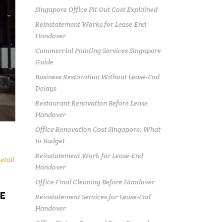
Singapore Office Fit Out Cost Explained
Reinstatement Works for Lease-End
Handover
Commercial Painting Services Singapore
Guide
Business Restoration Without Lease-End
Delays
Restaurant Renovation Before Lease
Handover
Office Renovation Cost Singapore: What
to Budget
Reinstatement Work for Lease-End
etail
Handover
Office Final Cleaning Before Handover
RE
Reinstatement Services for Lease-End
Handover