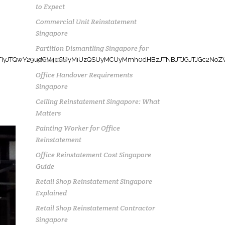
to Expect
Commercial Unit Reinstatement
Singapore
Partition Dismantling Singapore for
Lease End
Office Handover Requirements
Singapore
Ceiling Reinstatement Singapore: What
Matters
Painting Worker for Office
Reinstatement
Office Reinstatement Cost Singapore
Guide
Retail Shop Reinstatement Singapore
Explained
Retail Shop Reinstatement Contractor
Singapore