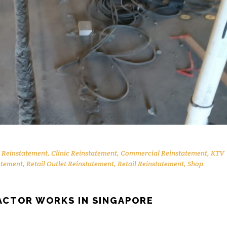
 Reinstatement
,
Clinic Reinstatement
,
Commercial Reinstatement
,
KTV
atement
,
Retail Outlet Reinstatement
,
Retail Reinstatement
,
Shop
ACTOR WORKS IN SINGAPORE