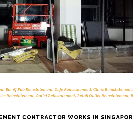
nt
,
Bar & Pub Reinstatement
,
Cafe Reinstatement
,
Clinic Reinstatement
,
fice Reinstatement
,
Outlet Reinstatement
,
Retail Outlet Reinstatement
,
R
TEMENT CONTRACTOR WORKS IN SINGAPO