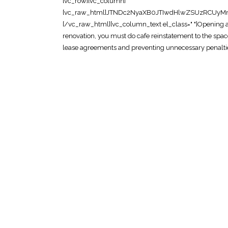
[vc_row][vc_column][vc_raw_html]JTNDc2NyaXB0JTIwdHlwZSUzRCUyMmFwcGxpY2F0aW9uJTJGbGQlMkJqc29uJTIyJTNFJTBBJTdCJTBBJTIwJTIwJTIyJTQwY29udGV4dCUyMiUzQSUyMCUyMmh0dHBzJTNBJTJGJTJGc2NoZW1hLm9yZyUyMiUyQyUwQSUyMCUyMCUyMiU0MGdyYXBoJTIyJTNBJTIwJTVCJTBBJTIwJTIwJTIwJTIwJTdCJTBBJTIwJTIwJTIwJTIwJTIwJTIwJTIyJTQwdHlwZSUyMiUzQSUyMCUyMk9yZ2FuaXphdGlvbiUyMiUyQyUwQSUyMCUyMCUyMCUyMCUyMCUyMCUyMm5hbWUlMjIlM0ElMjAlMjJPZmZpY2UlMjBSZWluc3RhdGVtZW50JTIwU2luZ2Fwb3JlJTIyJTJDJTBBJTIwJTIwJTIwJTIwJTIwJTIwJTIydXJsJTIyJTNBJTIwJTIyaHR0cHMlM0ElMkYlMkZ3d3cub2ZmaWNlcmVpbnN0YXRlbWVudHNpbmdhcG9yZS5jb20lMkYlMjIlMkMlMEElMjAlMjAlMjAlMjAlMjAlMjAlMjJsb2dvJTIyJTNBJTIwJTIyaHR0cHMlM0ElMkYlMkZ3d3cub2ZmaWNlcmVpbnN0YXRlbWVudHNpbmdhcG9yZS5jb20lMkZsb2dvLnBuZyUyMiUyQyUwQSUyMCUyMCUyMCUyMCUyMCUyMCUyMnNhbWVBcyUyMiUzQSUyMCU1QiUwQSUyMCUyMCUyMCUyMCUyMCUyMCUyMCUyMCUyMmh0dHBzJTNBJTJGJTJGd3d3LmZhY2Vib29rLmNvbSUyRk9mZmljZVJlaW5zdGF0ZW1lbnRTaW5nYXBvcmUlMjIlMkMlMEElMjAlMjAlMjAlMjAlMjAlMjAlMjAlMjAlMjJodHRwcyUzQSUyRiUyRnd3dy5saW5rZWRpbi5jb20lMkZjb21wYW55JTJGb2ZmaWNlLXJlaW5zdGF0ZW1lbnQtc2luZ2Fwb3JlJTIyJTBBJTIwJTIwJTIwJTIwJTIwJTIwJTVEJTJDJTBBJTIwJTIwJTIwJTIwJTIwJTIwJTIyY29udGFjdFBvaW50JTIyJTNBJTIwJTVCJTBBJTIwJTIwJTIwJTIwJTIwJTIwJTIwJTIwJTdCJTBBJTIwJTIwJTIwJTIwJTIwJTIwJTIwJTIwJTIwJTIwJTIyJTQwdHlwZSUyMiUzQSUyMCUyMkNvbnRhY3RQb2ludCUyMiUyQyUwQSUyMCUyMCUyMCUyMCUyMCUyMCUyMCUyMCUyMCUyMCUyMnRlbGVwaG9uZSUyMiUzQSUyMCUyMiUyQjY1JTIwNjM2OSUyMDgxMjMlMjIlMkMlMEElMjAlMjAlMjAlMjAlMjAlMjAlMjAlMjAlMjAlMjAlMjJjb250YWN0VHlwZSUyMiUzQSUyMCUyMmN1c3RvbWVyJTIwc2VydmljZSUyMiUyQyUwQSUyMCUyMCUyMCUyMCUyMCUyMCUyMCUyMCUyMCUyMCUyMmFyZWFTZXJ2ZWQlMjIlM0ElMjAlMjJTRyUyMiUyQyUwQSUyMCUyMCUyMCUyMCUyMCUyMCUyMCUyMCUyMCUyMCUyMmF2YWlsYWJsZUxhbmd1YWdlJTIyJTNBJTIwJTIyZW4lMjIlMEElMjAlMjAlMjAlMjAlMjAlMjAlMjAlMjAlN0QlMEElMjAlMjAlMjAlMjAlMjAlMjAlNUQlMEElMjAlMjAlMjAlMjAlN0QlMkMlMEElMjAlMjAlMjAlMjAlN0IlMEElMjAlMjAlMjAlMjAlMjAlMjAlMjIlNDB0eXBlJTIyJTNBJTIwJTIyV2ViU2l0ZSUyMiUyQyUwQSUyMCUyMCUyMCUyMCUyMCUyMCUyMnVybCUyMiUzQSUyMCUyMmh0dHBzJTNBJTJGJTJGd3d3Lm9mZmljZXJlaW5zdGF0ZW1lbnRzaW5nYXBvcmUuY29tJTJGJTIyJTJDJTBBJTIwJTIwJTIwJTIwJTIwJTIwJTIycG90ZW50aWFsQWN0aW9uJTIyJTNBJTIwJTdCJTBBJTIwJTIwJTIwJTIwJTIwJTIwJTIwJTIwJTIyJTQwdHlwZSUyMiUzQSUyMCUyMlNlYXJjaEFjdGlvbiUyMiUyQyUwQSUyMCUyMCUyMCUyMCUyMCUyMCUyMCUyMCUyMnRhcmdldCUyMiUzQSUyMCUyMmh0dHBzJTNBJTJGJTJGd3d3Lm9mZmljZXJlaW5zdGF0ZW1lbnRzaW5nYXBvcmUuY29tJTJGJTNGcyUzRCU3QnNlYXJjaF90ZXJtX3N0cmluZyU3RCUyMiUyQyUwQSUyMCUyMCUyMCUyMCUyMCUyMCUyMCUyMCUyMnF1ZXJ5LWlucHV0JTIyJTNBJTIwJTIycmVxdWlyZWQlMjBuYW1lJTNEc2VhcmNoX3Rlcm1fc3RyaW5nJTIyJTBBJTIwJTIwJTIwJTIwJTIwJTIwJTdEJTBBJTIwJTIwJTIwJTIwJTdEJTJDJTBBJTIwJTIwJTIwJTIwJTdCJTBBJTIwJTIwJTIwJTIwJTIwJTIwJTIyJTQwdHlwZSUyMiUzQSUyMCUyMkxvY2FsQnVzaW5lc3MlMjIlMkMlMEElMjAlMjAlMjAlMjAlMjAlMjAlMjJuYW1lJTIyJTNBJTIwJTIyT2ZmaWNlJTIwUmVpbnN0YXRlbWVudCUyMFNpbmdhcG9yZSUyMENvbnRyYWN0b3IlMjIlMkMlMEElMjAlMjAlMjAlMjAlMjAlMjAlMjJhZGRyZXNzJTIyJTNBJTIwJTdCJTBBJTIwJTIwJTIwJTIwJTIwJTIwJTIwJTIwJTIyJTQwdHlwZSUyMiUzQSUyMCUyMlBvc3RhbEFkZHJlc3MlMjIlMkMlMEElMjAlMjAlMjAlMjAlMjAlMjAlMjAlMjAlMjJzdHJlZXRBZGRyZXNzJTIyJTNBJTIwJTIyOCUyMEFkbWlyYWx0eSUyMFN0cmVldCUyMCUyMzA3JUUyJTgwJTkxMDElMjBBZG1pcmF4JTIyJTJDJTBBJTIwJTIwJTIwJTIwJTIwJTIwJTIwJTIwJTIyYWRkcmVzc0xvY2FsaXR5JTIyJTNBJTIwJTIyU2luZ2Fwb3JlJTIyJTJDJTBBJTIwJTIwJTIwJTIwJTIwJTIwJTIwJTIwJTIycG9zdGFsQ29kZSUyMiUzQSUyMCUyMjc1NzQzOCUyMiUyQyUwQSUyMCUyMCUyMCUyMCUyMCUyMCUyMCUyMCUyMmFkZHJlc3NDb3VudHJ5JTIyJTNBJTIwJTIyU0clMjIlMEElMjAlMjAlMjAlMjAlMjAlMjAlN0QlMkMlMEElMjAlMjAlMjAlMjAlMjAlMjAlMjJ0ZWxlcGhvbmUlMjIlM0ElMjAlMjIlMkI2NSUyMDYzNjklMjA4MTIzJTIyJTJDJTBBJTIwJTIwJTIwJTIwJTIwJTIwJTIydXJsJTIyJTNBJTIwJTIyaHR0cHMlM0ElMkYlMkZ3d3cub2ZmaWNlcmVpbnN0YXRlbWVudHNpbmdhcG9yZS5jb20lMkZjYWZlLXJlaW5zdGF0ZW1lbnQtc2luZ2Fwb3JlLWNvbnRyYWN0b3IlMkYlMjIlMkMlMEElMjAlMjAlMjAlMjAlMjAlMjAlMjJkZXNjcmlwdGlvbiUyMiUzQSUyMCUyMlByb2Zlc3Npb25hbCUyMHJlaW5zdGF0ZW1lbnQlMjBjb250cmFjdG9yJTIwaW4lMjBTaW5nYXBvcmUlMjBzcGVjaWFsaXNpbmclMjBpbiUyMGNhZmUlMjByZWluc3RhdGVtZW50JTIwYW5kJTIwRiUyNkIlMjBzcGFjZSUyMHJlc3RvcmF0aW9uJTIwZm9yJTIwc21vb3RoJTIwaGFuZG92ZXIlMjB0byUyMGxhbmRsb3Jkcy4lMjIlMkMlMEElMjAlMjAlMjAlMjAlMjAlMjAlMjJvcGVuaW5nSG91cnNTcGVjaWZpY2F0aW9uJTIyJTNBJTIwJTVCJTBBJTIwJTIwJTIwJTIwJTIwJTIwJTIwJTIwJTdCJTBBJTIwJTIwJTIwJTIwJTIwJTIwJTIwJTIwJTIwJTIwJTIyJTQwdHlwZSUyMiUzQSUyMCUyMk9wZW5pbmdIb3Vyc1NwZWNpZmljYXRpb24lMjIlMkMlMEElMjAlMjAlMjAlMjAlMjAlMjAlMjAlMjAlMjAlMjAlMjJkYXlPZldlZWslMjIlM0ElMjAlNUIlMEElMjAlMjAlMjAlMjAlMjAlMjAlMjAlMjAlMjAlMjAlMjAlMjAlMjJNb25kYXklMjIlMkMlMjJUdWVzZGF5JTIyJTJDJTIyV2VkbmVzZGF5JTIyJTJDJTIyVGh1cnNkYXklMjIlMkMlMjJGcmlkYXklMjIlMEElMjAlMjAlMjAlMjAlMjAlMjAlMjAlMjAlMjAlMjAlNUQlMkMlMEElMjAlMjAlMjAlMjAlMjAlMjAlMjAlMjAlMjAlMjAlMjJvcGVucyUyMiUzQSUyMCUyMjA5JTNBMDAlMjIlMkMlMEElMjAlMjAlMjAlMjAlMjAlMjAlMjAlMjAlMjAlMjAlMjJjbG9zZXMlMjIlM0ElMjAlMjIxOCUzQTAwJTIyJTBBJTIwJTIwJTIwJTIwJTIwJTIwJTIwJTIwJTdEJTJDJTBBJTIwJTIwJTIwJTIwJTIwJTIwJTIwJTIwJTdCJTBBJTIwJTIwJTIwJTIwJTIwJTIwJTIwJTIwJTIwJTIwJTIyJTQwdHlwZSUyMiUzQSUyMCUyMk9wZW5pbmdIb3Vyc1NwZWNpZmljYXRpb24lMjIlMkMlMEElMjAlMjAlMjAlMjAlMjAlMjAlMjAlMjAlMjAlMjAlMjJkYXlPZldlZWslMjIlM0ElMjAlMjJTYXR1cmRheSUyMiUyQyUwQSUyMCUyMCUyMCUyMCUyMCUyMCUyMCUyMCUyMCUyMCUyMm9wZW5zJTIyJTNBJTIwJTIyMDklM0EwMCUyMiUyQyUwQSUyMCUyMCUyMCUyMCUyMCUyMCUyMCUyMCUyMCUyMCUyMmNsb3NlcyUyMiUzQSUyMCUyMjEyJTNBMDAlMjIlMEElMjAlMjAlMjAlMjAlMjAlMjAlMjAlMjAlN0QlMEElMjAlMjAlMjAlMjAlMjAlMjAlNUQlMkMlMEElMjAlMjAlMjAlMjAlMjAlMjAlMjJpbWFnZSUyMiUzQSUyMCU1QiUwQSUyMCUyMCUyMCUyMCUyMCUyMCUyMCUyMCUyMmh0dHBzJTNBJTJGJTJGd3d3Lm9mZmljZXJlaW5zdGF0ZW1lbnRzaW5nYXBvcmUuY29tJTJGaW1hZ2VzJTJGY2FmZS1yZWluc3RhdGVtZW50LTEuanBnJTIyJTJDJTBBJTIwJTIwJTIwJTIwJTIwJTIwJTIwJTIwJTIyaHR0cHMlM0ElMkYlMkZ3d3cub2ZmaWNlcmVpbnN0YXRlbWVudHNpbmdhcG9yZS5jb20lMkZpbWFnZXMlMkZjYWZlLXJlaW5zdGF0ZW1lbnQtMi5qcGclMjIlMEElMjAlMjAlMjAlMjAlMjAlMjAlNUQlMkMlMEElMjAlMjAlMjAlMjAlMjAlMjAlMjJhZ2dyZWdhdGVSYXRpbmclMjIlM0ElMjAlN0IlMEElMjAlMjAlMjAlMjAlMjAlMjAlMjAlMjAlMjIlNDB0eXBlJTIyJTNBJTIwJTIyQWdncmVnYXRlUmF0aW5nJTIyJTJDJTBBJTIwJTIwJTIwJTIwJTIwJTIwJTIwJTIwJTIycmF0aW5nVmFsdWUlMjIlM0ElMjAlMjI0LjklMjIlMkMlMEElMjAlMjAlMjAlMjAlMjAlMjAlMjAlMjAlMjJyZXZpZXdDb3VudCUyMiUzQSUyMCUyMjQ1JTIyJTBBJTIwJTIwJTIwJTIwJTIwJTIwJTdEJTJDJTBBJTIwJTIwJTIwJTIwJTIwJTIwJTIycHJpY2VSYW5nZSUyMiUzQSUyMCUyMkNvbnRhY3QlMjBmb3IlMjBxdW90ZSUyMiUwQSUyMCUyMCUyMCUyMCU3RCUyQyUwQSUyMCUyMCUyMCUyMCU3QiUwQSUyMCUyMCUyMCUyMCUyMCUyMCUyMiU0MHR5cGUlMjIlM0ElMjAlMjJTZXJ2aWNlJTIyJTJDJTBBJTIwJTIwJTIwJTIwJTIwJTIwJTIyc2VydmljZVR5cGUlMjIlM0ElMjAlMjJDYWZlJTIwUmVpbnN0YXRlbWVudCUyMiUyQyUwQSUyMCUyMCUyMCUyMCUyMCUyMCUyMnByb3ZpZGVyJTIyJTNBJTIwJTdCJTBBJTIwJTIwJTIwJTIwJTIwJTIwJTIwJTIwJTIyJTQwdHlwZSUyMiUzQSUyMCUyMkxvY2FsQnVzaW5lc3MlMjIlMkMlMEElMjAlMjAlMjAlMjAlMjAlMjAlMjAlMjAlMjJuYW1lJTIyJTNBJTIwJTIyT2ZmaWNlJTIwUmVpbnN0YXRlbWVudCUyMFNpbmdhcG9yZSUyMENvbnRyYWN0b3IlMjIlMkMlMEElMjAlMjAlMjAlMjAlMjAlMjAlMjAlMjAlMjJ1cmwlMjIlM0ElMjAlMjJodHRwcyUzQSUyRiUyRnd3dy5vZmZpY2VyZWluc3RhdGVtZW50c2luZ2Fwb3JlLmNvbSUyRmNhZmUtcmVpbnN0YXRlbWVudC1zaW5nYXBvcmUtY29udHJhY3RvciUyRiUyMiUwQSUyMCUyMCUyMCUyMCUyMCUyMCU3RCUyQyUwQSUyMCUyMCUyMCUyMCUyMCUyMCUyMmFyZWFTZXJ2ZWQlMjIlM0ElMjAlN0IlMEElMjAlMjAlMjAlMjAlMjAlMjAlMjAlMjAlMjIlNDB0eXBlJTIyJTNBJTIwJTIyQ291bnRyeSUyMiUyQyUwQSUyMCUyMCUyMCUyMCUyMCUyMCUyMCUyMCUyMm5hbWUlMjIlM0ElMjAlMjJTaW5nYXBvcmUlMjIlMEElMjAlMjAlMjAlMjAlMjAlMjAlN0QlMkMlMEElMjAlMjAlMjAlMjAlMjAlMjAlMjJrZXl3b3JkcyUyMiUzQSUyMCU1QiUwQSUyMCUyMCUyMCUyMCUyMCUyMCUyMCUyMCUyMmNhZmUlMjByZWluc3RhdGVtZW50JTIyJTJDJTBBJTIwJTIwJTIwJTIwJTIwJTIwJTIwJTIwJTIyY2FmJUMzJUE5JTIwcmVpbnN0YXRlbWVudCUyMFNpbmdhcG9yZSUyMiUyQyUwQSUyMCUyMCUyMCUyMCUyMCUyMCUyMCUyMCUyMkYlMjZCJTIwcmVpbnN0YXRlbWVudCUyMFNpbmdhcG9yZSUyMiUyQyUwQSUyMCUyMCUyMCUyMCUyMCUyMCUyMCUyMCUyMnNob3AlRTIlODAlOTFsb3QlMjByZWluc3RhdGVtZW50JTIwY2FmJUMzJUE5JTIwU2luZ2Fwb3JlJTIyJTJDJTBBJTIwJTIwJTIwJTIwJTIwJTIwJTIwJTIwJTIyZm9vZCUyMGFuZCUyMGJldmVyYWdlJTIwc3BhY2UlMjByZWluc3RhdGVtZW50JTIyJTBBJTIwJTIwJTIwJTIwJTIwJTIwJTVEJTJDJTBBJTIwJTIwJTIwJTIwJTIwJTIwJTIyZGVzY3JpcHRpb24lMjIlM0ElMjAlMjJDb21wcmVoZW5zaXZlJTIwY2FmZSUyMHJlaW5zdGF0ZW1lbnQlMjBzZXJ2aWNlcyUyMGluJTIwU2luZ2Fwb3JlJTJDJTIwaW5jbHVkaW5nJTIwZGlzbWFudGxpbmclMjBvZiUyMGNhZiVDMyVBOSUyMGNvdW50ZXJzJTJDJTIwcmVtb3ZhbCUyMG9mJTIwa2l0Y2hlbiUyMGZpeHR1cmVzJTJDJTIwcmV3aXJpbmclMkMlMjByZXN0b3JpbmclMjBmbG9vcnMlMjBhbmQlMjBjZWlsaW5ncyUyQyUyMGFuZCUyMHByZXBhcmluZyUyMHRoZSUyMHNwYWNlJTIwZm9yJTIwaGFuZG92ZXIuJTIyJTBBJTIwJTIwJTIwJTIwJTdEJTJDJTBBJTIwJTIwJTIwJTIwJTdCJTBBJTIwJTIwJTIwJTIwJTIwJTIwJTIyJTQwdHlwZSUyMiUzQSUyMCUyMlByb2R1Y3QlMjIlMkMlMEElMjAlMjAlMjAlMjAlMjAlMjAlMjJuYW1lJTIyJTNBJTIwJTIyQ2FmZSUyMFJlaW5zdGF0ZW1lbnQlMjBTZXJ2aWNlJTIwUGFja2FnZSUyMiUyQyUwQSUyMCUyMCUyMCUyMCUyMCUyMCUyMmRlc2NyaXB0aW9uJTIyJTNBJTIwJTIyVHVybmtleSUyMHJlaW5zdGF0ZW1lbnQlMjBzb2x1dGlvbiUyMGZvciUyMGNhZiVDMyVBOSUyMHVuaXRzJTIwaW4lMjBTaW5nYXBvcmUlMkMlMjByZXN0b3JpbmclMjBGJTI2QiUyMHNwYWNlcyUyMHRvJTIwdGhlaXIlMjBvcmlnaW5hbCUyMGNvbmRpdGlvbiUyMGZvciUyMGxlYXNlJTIwaGFuZG92ZXIuJTIyJTJDJTBBJTIwJTIwJTIwJTIwJTIwJTIwJTIyYnJhbmQlMjIlM0ElMjAlN0IlMEElMjAlMjAlMjAlMjAlMjAlMjAlMjAlMjAlMjIlNDB0eXBlJTIyJTNBJTIwJTIyT3JnYW5pemF0aW9uJTIyJTJDJTBBJTIwJTIwJTIwJTIwJTIwJTIwJTIwJTIwJTIybmFtZSUyMiUzQSUyMCUyMk9mZmljZSUyMFJlaW5zdGF0ZW1lbnQlMjBTaW5nYXBvcmUlMjIlMEElMjAlMjAlMjAlMjAlMjAlMjAlN0QlMkMlMEElMjAlMjAlMjAlMjAlMjAlMjAlMjJvZmZlcnMlMjIlM0ElMjAlN0IlMEElMjAlMjAlMjAlMjAlMjAlMjAlMjAlMjAlMjIlNDB0eXBlJTIyJTNBJTIwJTIyT2ZmZXIlMjIlMkMlMEElMjAlMjAlMjAlMjAlMjAlMjAlMjAlMjAlMjJ1cmwlMjIlM0ElMjAlMjJodHRwcyUzQSUyRiUyRnd3dy5vZmZpY2VyZWluc3RhdGVtZW50c2luZ2Fwb3JlLmNvbSUyRmNhZmUtcmVpbnN0YXRlbWVudC1zaW5nYXBvcmUtY29udHJhY3RvciUyRiUyMiUyQyUwQSUyMCUyMCUyMCUyMCUyMCUyMCUyMCUyMCUyMnByaWNlQ3VycmVuY3klMjIlM0ElMjAlMjJTR0QlMjIlMkMlMEElMjAlMjAlMjAlMjAlMjAlMjAlMjAlMjAlMjJhdmFpbGFiaWxpdHklMjIlM0ElMjAlMjJodHRwcyUzQSUyRiUyRnNjaGVtYS5vcmclMkZJblN0b2NrJTIyJTJDJTBBJTIwJTIwJTIwJTIwJTIwJTIwJTIwJTIwJTIycHJpY2UlMjIlM0ElMjAlMjJDb250YWN0JTIwZm9yJTIwcXVvdGUlMjIlMEElMjAlMjAlMjAlMjAlMjAlMjAlN0QlMkMlMEElMjAlMjAlMjAlMjAlMjAlMjAlMjJhZ2dyZWdhdGVSYXRpbmclMjIlM0ElMjAlN0IlMEElMjAlMjAlMjAlMjAlMjAlMjAlMjAlMjAlMjIlNDB0eXBlJTIyJTNBJTIwJTIyQWdncmVnYXRlUmF0aW5nJTIyJTJDJTBBJTIwJTIwJTIwJTIwJTIwJTIwJTIwJTIwJTIycmF0aW5nVmFsdWUlMjIlM0ElMjAlMjI0LjklMjIlMkMlMEElMjAlMjAlMjAlMjAlMjAlMjAlMjAlMjAlMjJyZXZpZXdDb3VudCUyMiUzQSUyMCUyMjQ1JTIyJTBBJTIwJTIwJTIwJTIwJTIwJTIwJTdEJTBBJTIwJTIwJTIwJTIwJTdEJTJDJTBBJTIwJTIwJTIwJTIwJTdCJTBBJTIwJTIwJTIwJTIwJTIwJTIwJTIyJTQw