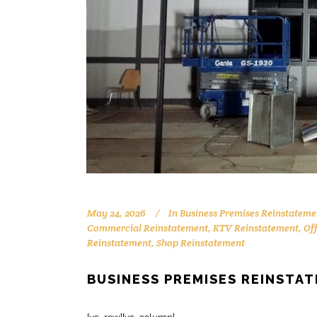
May 24, 2026
In
Business Premises Reinstateme
Commercial Reinstatement
,
KTV Reinstatement
,
Of
Reinstatement
,
Shop Reinstatement
BUSINESS PREMISES REINSTA