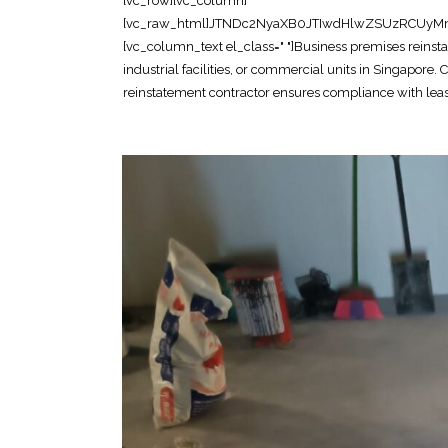
[vc_row][vc_column][vc_raw_html]JTNDc2NyaXB0JTIwdHlwZSUzRCUyMmFwcGxpY2F0aW9uJTJGbGQlMkJqc29uJTIyJTNFJTBBJTdCJTBBJTIwJTIwJTIyJTQwY29udGV4dCUyMiUzQSUyMCUyMmh0dHBzJTNBJTJGJTJGc2NoZW1hLm9yZyUyMiUyQyUwQSUyMCUyMCUyMiU0MGdyYXBoJTIyJTNBJTIwJTVCJTBBJTIwJTIwJTIwJTIwJTdCJTBBJTIwJTIwJTIwJTIwJTIwJTIwJTIyJTQwdHlwZSUyMiUzQSUyMCUyMk9yZ2FuaXphdGlvbiUyMiUyQyUwQSUyMCUyMCUyMCUyMCUyMCUyMCUyMm5hbWUlMjIlM0ElMjAlMjJPZmZpY2UlMjBSZWluc3RhdGVtZW50JTIwU2luZ2Fwb3JlJTIyJTJDJTBBJTIwJTIwJTIwJTIwJTIwJTIwJTIydXJsJTIyJTNBJTIwJTIyaHR0cHMlM0ElMkYlMkZ3d3cub2ZmaWNlcmVpbnN0YXRlbWVudHNpbmdhcG9yZS5jb20lMkYlMjIlMkMlMEElMjAlMjAlMjAlMjAlMjAlMjAlMjJsb2dvJTIyJTNBJTIwJTIyaHR0cHMlM0ElMkYlMkZ3d3cub2ZmaWNlcmVpbnN0YXRlbWVudHNpbmdhcG9yZS5jb20lMkZsb2dvLnBuZyUyMiUyQyUwQSUyMCUyMCUyMCUyMCUyMCUyMCUyMnNhbWVBcyUyMiUzQSUyMCU1QiUwQSUyMCUyMCUyMCUyMCUyMCUyMCUyMCUyMCUyMmh0dHBzJTNBJTJGJTJGd3d3LmZhY2Vib29rLmNvbSUyRk9mZmljZVJlaW5zdGF0ZW1lbnRTaW5nYXBvcmUlMjIlMkMlMEElMjAlMjAlMjAlMjAlMjAlMjAlMjAlMjAlMjJodHRwcyUzQSUyRiUyRnd3dy5saW5rZWRpbi5jb20lMkZjb21wYW55JTJGb2ZmaWNlLXJlaW5zdGF0ZW1lbnQtc2luZ2Fwb3JlJTIyJTBBJTIwJTIwJTIwJTIwJTIwJTIwJTVEJTJDJTBBJTIwJTIwJTIwJTIwJTIwJTIwJTIyY29udGFjdFBvaW50JTIyJTNBJTIwJTVCJTBBJTIwJTIwJTIwJTIwJTIwJTIwJTIwJTIwJTdCJTBBJTIwJTIwJTIwJTIwJTIwJTIwJTIwJTIwJTIwJTIwJTIyJTQwdHlwZSUyMiUzQSUyMCUyMkNvbnRhY3RQb2ludCUyMiUyQyUwQSUyMCUyMCUyMCUyMCUyMCUyMCUyMCUyMCUyMCUyMCUyMnRlbGVwaG9uZSUyMiUzQSUyMCUyMiUyQjY1JTIwNjM2OSUyMDgxMjMlMjIlMkMlMEElMjAlMjAlMjAlMjAlMjAlMjAlMjAlMjAlMjAlMjAlMjJjb250YWN0VHlwZSUyMiUzQSUyMCUyMmN1c3RvbWVyJTIwc2VydmljZSUyMiUyQyUwQSUyMCUyMCUyMCUyMCUyMCUyMCUyMCUyMCUyMCUyMCUyMmFyZWFTZXJ2ZWQlMjIlM0ElMjAlMjJTRyUyMiUyQyUwQSUyMCUyMCUyMCUyMCUyMCUyMCUyMCUyMCUyMCUyMCUyMmF2YWlsYWJsZUxhbmd1YWdlJTIyJTNBJTIwJTIyZW4lMjIlMEElMjAlMjAlMjAlMjAlMjAlMjAlMjAlMjAlN0QlMEElMjAlMjAlMjAlMjAlMjAlMjAlNUQlMEElMjAlMjAlMjAlMjAlN0QlMkMlMEElMjAlMjAlMjAlMjAlN0IlMEElMjAlMjAlMjAlMjAlMjAlMjAlMjIlNDB0eXBlJTIyJTNBJTIwJTIyV2ViU2l0ZSUyMiUyQyUwQSUyMCUyMCUyMCUyMCUyMCUyMCUyMnVybCUyMiUzQSUyMCUyMmh0dHBzJTNBJTJGJTJGd3d3Lm9mZmljZXJlaW5zdGF0ZW1lbnRzaW5nYXBvcmUuY29tJTJGJTIyJTJDJTBBJTIwJTIwJTIwJTIwJTIwJTIwJTIycG90ZW50aWFsQWN0aW9uJTIyJTNBJTIwJTdCJTBBJTIwJTIwJTIwJTIwJTIwJTIwJTIwJTIwJTIyJTQwdHlwZSUyMiUzQSUyMCUyMlNlYXJjaEFjdGlvbiUyMiUyQyUwQSUyMCUyMCUyMCUyMCUyMCUyMCUyMCUyMCUyMnRhcmdldCUyMiUzQSUyMCUyMmh0dHBzJTNBJTJGJTJGd3d3Lm9mZmljZXJlaW5zdGF0ZW1lbnRzaW5nYXBvcmUuY29tJTJGJTNGcyUzRCU3QnNlYXJjaF90ZXJtX3N0cmluZyU3RCUyMiUyQyUwQSUyMCUyMCUyMCUyMCUyMCUyMCUyMCUyMCUyMnF1ZXJ5LWlucHV0JTIyJTNBJTIwJTIycmVxdWlyZWQlMjBuYW1lJTNEc2VhcmNoX3Rlcm1fc3RyaW5nJTIyJTBBJTIwJTIwJTIwJTIwJTIwJTIwJTdEJTBBJTIwJTIwJTIwJTIwJTdEJTJDJTBBJTIwJTIwJTIwJTIwJTdCJTBBJTIwJTIwJTIwJTIwJTIwJTIwJTIyJTQwdHlwZSUyMiUzQSUyMCUyMkxvY2FsQnVzaW5lc3MlMjIlMkMlMEElMjAlMjAlMjAlMjAlMjAlMjAlMjJuYW1lJTIyJTNBJTIwJTIyT2ZmaWNlJTIwUmVpbnN0YXRlbWVudCUyMFNpbmdhcG9yZSUyMENvbnRyYWN0b3IlMjIlMkMlMEElMjAlMjAlMjAlMjAlMjAlMjAlMjJhZGRyZXNzJTIyJTNBJTIwJTdCJTBBJTIwJTIwJTIwJTIwJTIwJTIwJTIwJTIwJTIyJTQwdHlwZSUyMiUzQSUyMCUyMlBvc3RhbEFkZHJlc3MlMjIlMkMlMEElMjAlMjAlMjAlMjAlMjAlMjAlMjAlMjAlMjJzdHJlZXRBZGRyZXNzJTIyJTNBJTIwJTIyOCUyMEFkbWlyYWx0eSUyMFN0cmVldCUyMCUyMzA3JUUyJTgwJTkxMDElMjBBZG1pcmF4JTIyJTJDJTBBJTIwJTIwJTIwJTIwJTIwJTIwJTIwJTIwJTIyYWRkcmVzc0xvY2FsaXR5JTIyJTNBJTIwJTIyU2luZ2Fwb3JlJTIyJTJDJTBBJTIwJTIwJTIwJTIwJTIwJTIwJTIwJTIwJTIycG9zdGFsQ29kZSUyMiUzQSUyMCUyMjc1NzQzOCUyMiUyQyUwQSUyMCUyMCUyMCUyMCUyMCUyMCUyMCUyMCUyMmFkZHJlc3NDb3VudHJ5JTIyJTNBJTIwJTIyU0clMjIlMEElMjAlMjAlMjAlMjAlMjAlMjAlN0QlMkMlMEElMjAlMjAlMjAlMjAlMjAlMjAlMjJ0ZWxlcGhvbmUlMjIlM0ElMjAlMjIlMkI2NSUyMDYzNjklMjA4MTIzJTIyJTJDJTBBJTIwJTIwJTIwJTIwJTIwJTIwJTIydXJsJTIyJTNBJTIwJTIyaHR0cHMlM0ElMkYlMkZ3d3cub2ZmaWNlcmVpbnN0YXRlbWVudHNpbmdhcG9yZS5jb20lMkZidXNpbmVzcy1wcmVtaXNlcy1yZWluc3RhdGVtZW50LXNpbmdhcG9yZS1jb250cmFjdG9yJTJGJTIyJTJDJTBBJTIwJTIwJTIwJTIwJTIwJTIwJTIyZGVzY3JpcHRpb24lMjIlM0ElMjAlMjJSZWxpYWJsZSUyMGJ1c2luZXNzJTIwcHJlbWlzZXMlMjByZWluc3RhdGVtZW50JTIwY29udHJhY3RvciUyMGluJTIwU2luZ2Fwb3JlJTJDJTIwcHJvdmlkaW5nJTIwZnVsbCUyMGNvbW1lcmNpYWwlMjByZWluc3RhdGVtZW50JTIwc2VydmljZXMlMjBhY3Jvc3MlMjBvZmZpY2VzJTJDJTIwcmV0YWlsJTJDJTIwaW5kdXN0cmlhbCUyMGFuZCUyMGJ1c2luZXNzJTIwc3BhY2VzJTIwdG8lMjBtZWV0JTIwbGVhc2UlMjBoYW5kb3ZlciUyMHJlcXVpcmVtZW50cy4lRTIlODAlQUYlMjIlMjAlMkMlMEElMjAlMjAlMjAlMjAlMjAlMjAlMjJvcGVuaW5nSG91cnNTcGVjaWZpY2F0aW9uJTIyJTNBJTIwJTVCJTBBJTIwJTIwJTIwJTIwJTIwJTIwJTIwJTIwJTdCJTBBJTIwJTIwJTIwJTIwJTIwJTIwJTIwJTIwJTIwJTIwJTIyJTQwdHlwZSUyMiUzQSUyMCUyMk9wZW5pbmdIb3Vyc1NwZWNpZmljYXRpb24lMjIlMkMlMEElMjAlMjAlMjAlMjAlMjAlMjAlMjAlMjAlMjAlMjAlMjJkYXlPZldlZWslMjIlM0ElMjAlNUIlMjJNb25kYXklMjIlMkMlMjJUdWVzZGF5JTIyJTJDJTIyV2VkbmVzZGF5JTIyJTJDJTIyVGh1cnNkYXklMjIlMkMlMjJGcmlkYXklMjIlNUQlMkMlMEElMjAlMjAlMjAlMjAlMjAlMjAlMjAlMjAlMjAlMjAlMjJvcGVucyUyMiUzQSUyMCUyMjA5JTNBMDAlMjIlMkMlMEElMjAlMjAlMjAlMjAlMjAlMjAlMjAlMjAlMjAlMjAlMjJjbG9zZXMlMjIlM0ElMjAlMjIxOCUzQTAwJTIyJTBBJTIwJTIwJTIwJTIwJTIwJTIwJTIwJTIwJTdEJTJDJTBBJTIwJTIwJTIwJTIwJTIwJTIwJTIwJTIwJTdCJTBBJTIwJTIwJTIwJTIwJTIwJTIwJTIwJTIwJTIwJTIwJTIyJTQwdHlwZSUyMiUzQSUyMCUyMk9wZW5pbmdIb3Vyc1NwZWNpZmljYXRpb24lMjIlMkMlMEElMjAlMjAlMjAlMjAlMjAlMjAlMjAlMjAlMjAlMjAlMjJkYXlPZldlZWslMjIlM0ElMjAlMjJTYXR1cmRheSUyMiUyQyUwQSUyMCUyMCUyMCUyMCUyMCUyMCUyMCUyMCUyMCUyMCUyMm9wZW5zJTIyJTNBJTIwJTIyMDklM0EwMCUyMiUyQyUwQSUyMCUyMCUyMCUyMCUyMCUyMCUyMCUyMCUyMCUyMCUyMmNsb3NlcyUyMiUzQSUyMCUyMjEyJTNBMDAlMjIlMEElMjAlMjAlMjAlMjAlMjAlMjAlMjAlMjAlN0QlMEElMjAlMjAlMjAlMjAlMjAlMjAlNUQlMkMlMEElMjAlMjAlMjAlMjAlMjAlMjAlMjJpbWFnZSUyMiUzQSUyMCU1QiUwQSUyMCUyMCUyMCUyMCUyMCUyMCUyMCUyMCUyMmh0dHBzJTNBJTJGJTJGd3d3Lm9mZmljZXJlaW5zdGF0ZW1lbnRzaW5nYXBvcmUuY29tJTJGaW1hZ2VzJTJGYnVzaW5lc3MtcHJlbWlzZXMtcmVpbnN0YXRlbWVudC0xLmpwZyUyMiUyQyUwQSUyMCUyMCUyMCUyMCUyMCUyMCUyMCUyMCUyMmh0dHBzJTNBJTJGJTJGd3d3Lm9mZmljZXJlaW5zdGF0ZW1lbnRzaW5nYXBvcmUuY29tJTJGaW1hZ2VzJTJGYnVzaW5lc3MtcHJlbWlzZXMtcmVpbnN0YXRlbWVudC0yLmpwZyUyMiUwQSUyMCUyMCUyMCUyMCUyMCUyMCU1RCUyQyUwQSUyMCUyMCUyMCUyMCUyMCUyMCUyMmFnZ3JlZ2F0ZVJhdGluZyUyMiUzQSUyMCU3QiUwQSUyMCUyMCUyMCUyMCUyMCUyMCUyMCUyMCUyMiU0MHR5cGUlMjIlM0ElMjAlMjJBZ2dyZWdhdGVSYXRpbmclMjIlMkMlMEElMjAlMjAlMjAlMjAlMjAlMjAlMjAlMjAlMjJyYXRpbmdWYWx1ZSUyMiUzQSUyMCUyMjQuOSUyMiUyQyUwQSUyMCUyMCUyMCUyMCUyMCUyMCUyMCUyMCUyMnJldmlld0NvdW50JTIyJTNBJTIwJTIyNDUlMjIlMEElMjAlMjAlMjAlMjAlMjAlMjAlN0QlMkMlMEElMjAlMjAlMjAlMjAlMjAlMjAlMjJwcmljZVJhbmdlJTIyJTNBJTIwJTIyQ29udGFjdCUyMGZvciUyMHF1b3RlJTIyJTBBJTIwJTIwJTIwJTIwJTdEJTJDJTBBJTIwJTIwJTIwJTIwJTdCJTBBJTIwJTIwJTIwJTIwJTIwJTIwJTIyJTQwdHlwZSUyMiUzQSUyMCUyMlNlcnZpY2UlMjIlMkMlMEElMjAlMjAlMjAlMjAlMjAlMjAlMjJzZXJ2aWNlVHlwZSUyMiUzQSUyMCUyMkJ1c2luZXNzJTIwUHJlbWlzZXMlMjBSZWluc3RhdGVtZW50JTIyJTJDJTBBJTIwJTIwJTIwJTIwJTIwJTIwJTIycHJvdmlkZXIlMjIlM0ElMjAlN0IlMEElMjAlMjAlMjAlMjAlMjAlMjAlMjAlMjAlMjIlNDB0eXBlJTIyJTNBJTIwJTIyTG9jYWxCdXNpbmVzcyUyMiUyQyUwQSUyMCUyMCUyMCUyMCUyMCUyMCUyMCUyMCUyMm5hbWUlMjIlM0ElMjAlMjJPZmZpY2UlMjBSZWluc3RhdGVtZW50JTIwU2luZ2Fwb3JlJTIwQ29udHJhY3RvciUyMiUyQyUwQSUyMCUyMCUyMCUyMCUyMCUyMCUyMCUyMCUyMnVybCUyMiUzQSUyMCUyMmh0dHBzJTNBJTJGJTJGd3d3Lm9mZmljZXJlaW5zdGF0ZW1lbnRzaW5nYXBvcmUuY29tJTJGYnVzaW5lc3MtcHJlbWlzZXMtcmVpbnN0YXRlbWVudC1zaW5nYXBvcmUtY29udHJhY3RvciUyRiUyMiUwQSUyMCUyMCUyMCUyMCUyMCUyMCU3RCUyQyUwQSUyMCUyMCUyMCUyMCUyMCUyMCUyMmFyZWFTZXJ2ZWQlMjIlM0ElMjAlN0IlMEElMjAlMjAlMjAlMjAlMjAlMjAlMjAlMjAlMjIlNDB0eXBlJTIyJTNBJTIwJTIyQ291bnRyeSUyMiUyQyUwQSUyMCUyMCUyMCUyMCUyMCUyMCUyMCUyMCUyMm5hbWUlMjIlM0ElMjAlMjJTaW5nYXBvcmUlMjIlMEElMjAlMjAlMjAlMjAlMjAlMjAlN0QlMkMlMEElMjAlMjAlMjAlMjAlMjAlMjAlMjJrZXl3b3JkcyUyMiUzQSUyMCU1QiUwQSUyMCUyMCUyMCUyMCUyMCUyMCUyMCUyMCUyMmJ1c2luZXNzJTIwcHJlbWlzZXMlMjByZWluc3RhdGVtZW50JTIyJTJDJTBBJTIwJTIwJTIwJTIwJTIwJTIwJTIwJTIwJTIyY29tbWVyY2lhbCUyMHJlaW5zdGF0ZW1lbnQlMjBTaW5nYXBvcmUlMjIlMkMlMEElMjAlMjAlMjAlMjAlMjAlMjAlMjAlMjAlMjJvZmZpY2UlMjByZWluc3RhdGVtZW50JTIwU2luZ2Fwb3JlJTIyJTJDJTBBJTIwJTIwJTIwJTIwJTIwJTIwJTIwJTIwJTIydGVuYW50JTIwcmVpbnN0YXRlbWVudCUyMFNpbmdhcG9yZSUyMiUyQyUwQSUyMCUyMCUyMCUyMCUyMCUyMCUyMCUyMCUyMm1ha2UlMjBnb29kJTIwYnVzaW5lc3MlMjBwcmVtaXNlcyUyMFNpbmdhcG9yZSUyMiUwQSUyMCUyMCUyMCUyMCUyMCUyMCU1RCUyQyUwQSUyMCUyMCUyMCUyMCUyMCUyMCUyMmRlc2NyaXB0aW9uJTIyJTNBJTIwJTIyUHJvZmVzc2lvbmFsJTIwcmVpbnN0YXRlbWVudCUyMHNlcnZpY2VzJTIwZm9yJTIwYnVzaW5lc3MlMjBwcmVtaXNlcyUyMGluJTIwU2luZ2Fwb3JlJTIwJUUyJTgwJTkzJTIwcmVzdG9yaW5nJTIwY29tbWVyY2lhbCUyMHVuaXRzJTJDJTIwb2ZmaWNlcyUyQyUyMGluZHVzdHJpYWwlMjBhbmQlMjByZXRhaWwlMjBzcGFjZXMlMjB0byUyMG9yaWdpbmFsJTIwY29uZGl0aW9uJTIwcGVyJTIwbGVhc2UlMjBhZ3JlZW1lbnQuJTIyJTBBJTIwJTIwJTIwJTIwJTdEJTJDJTBBJTIwJTIwJTIwJTIwJTdCJTBBJTIwJTIwJTIwJTIwJTIwJTIwJTIyJTQwdHlwZSUyMiUzQSUyMCUyMlByb2R1Y3QlMjIlMkMlMEElMjAlMjAlMjAlMjAlMjAlMjAlMjJuYW1lJTIyJTNBJTIwJTIyQnVzaW5lc3MlMjBQcmVtaXNlcyUyMFJlaW5zdGF0ZW1lbnQlMjBQYWNrYWdlJTIyJTJDJTBBJTIwJTIwJTIwJTIwJTIwJTIwJTIyZGVzY3JpcHRpb24lMjIlM0ElMjAlMjJDb21wcmVoZW5zaXZlJTIwcmVpbnN0YXRlbWVudCUyMHNvbHV0aW9uJTIwZm9yJTIwYnVzaW5lc3MlMjBwcmVtaXNlcyUyMGluJTIwU2luZ2Fwb3JlJTJDJTIwaGFuZGxpbmclMjBkaXNtYW50bGluZyUyQyUyME0lMjZFJTIwdGVybWluYXRpb24lMkMlMjBmbG9vcmluZyUyQyUyMGNlaWxpbmclMjByZXN0b3JhdGlvbiUyQyUyMGFuZCUyMGZpbmFsJTIwbGFuZGxvcmQlMjBoYW5kb3Zlci4lMjIlMkMlMEElMjAlMjAlMjAlMjAlMjAlMjAlMjJicmFuZCUyMiUzQSUyMCU3QiUwQSUyMCUyMCUyMCUyMCUyMCUyMCUyMCUyMCUyMiU0MHR5cGUlMjIlM0ElMjAlMjJPcmdhbml6YXRpb24lMjIlMkMlMEElMjAlMjAlMjAlMjAlMjAlMjAlMjAlMjAlMjJuYW1lJTIyJTNBJTIwJTIyT2ZmaWNlJTIwUmVpbnN0YXRlbWVudCUyMFNpbmdhcG9yZSUyMiUwQSUyMCUyMCUyMCUyMCUyMCUyMCU3RCUyQyUwQSUyMCUyMCUyMCUyMCUyMCUyMCUyMm9mZmVycyUyMiUzQSUyMCU3QiUwQSUyMCUyMCUyMCUyMCUyMCUyMCUyMCUyMCUyMiU0MHR5cGUlMjIlM0ElMjAlMjJPZmZlciUyMiUyQyUwQSUyMCUyMCUyMCUyMCUyMCUyMCUyMCUyMCUyMnVybCUyMiUzQSUyMCUyMmh0dHBzJTNBJTJGJTJGd3d3Lm9mZmljZXJlaW5zdGF0ZW1lbnRzaW5nYXBvcmUuY29tJTJGYnVzaW5lc3MtcHJlbWlzZXMtcmVpbnN0YXRlbWVudC1zaW5nYXBvcmUtY29udHJhY3RvciUyRiUyMiUyQyUwQSUyMCUyMCUyMCUyMCUyMCUyMCUyMCUyMCUyMnByaWNlQ3VycmVuY3klMjIlM0ElMjAlMjJTR0QlMjIlMkMlMEElMjAlMjAlMjAlMjAlMjAlMjAlMjAlMjAlMjJhdmFpbGFiaWxpdHklMjIlM0ElMjAlMjJodHRwcyUzQSUyRiUyRnNjaGVtYS5vcmclMkZJblN0b2NrJTIyJTJDJTBBJTIwJTIwJTIwJTIwJTIwJTIwJTIwJTIwJTIycHJpY2UlMjIlM0ElMjAlMjJDb250YWN0JTIwZm9yJTIwcXVvdGUlMjIlMEElMjAlMjAlMjAlMjAlMjAlMjAlN0QlMkMlMEElMjAlMjAlMjAlMjAlMjAlMjAlMjJhZ2dyZWdhdGVSYXRpbmclMjIlM0ElMjAlN0IlMEElMjAlMjAlMjAlMjAlMjAlMjAlMjAlMjAlMjIlNDB0eXBlJTIyJTNBJTIwJTIyQWdncmVnYXRlUmF0aW5nJTIyJTJDJTBBJTIwJTIwJTIwJTIwJTIwJTIwJTIwJTIwJTIycmF0aW5nVmFsdWUlMjIlM0ElMjAlMjI0LjklMjIlMkMlMEElMjAlMjAlMjAlMjAlMjAlMjAlMjAlMjAlMjJyZXZp