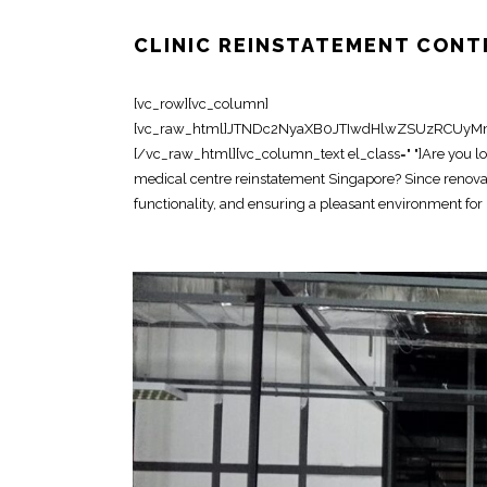
CLINIC REINSTATEMENT CONT
[vc_row][vc_column][vc_raw_html]JTNDc2NyaXB0JTIwdHlwZSUzRCUyMmFwcGxpY2F0aW9uJTJGbGQlMkJqc29uJTIyJTNFJTBBJTdCJTBBJTIwJTIwJTIyJTQwY29udGV4dCUyMiUzQSUyMCUyMmh0dHBzJTNBJTJGJTJGc2NoZW1hLm9yZyUyMiUyQyUwQSUyMCUyMCUyMiU0MGdyYXBoJTIyJTNBJTIwJTVCJTBBJTIwJTIwJTIwJTIwJTdCJTBBJTIwJTIwJTIwJTIwJTIwJTIwJTIyJTQwdHlwZSUyMiUzQSUyMCUyMk9yZ2FuaXphdGlvbiUyMiUyQyUwQSUyMCUyMCUyMCUyMCUyMCUyMCUyMm5hbWUlMjIlM0ElMjAlMjJPZmZpY2UlMjBSZWluc3RhdGVtZW50JTIwU2luZ2Fwb3JlJTIyJTJDJTBBJTIwJTIwJTIwJTIwJTIwJTIwJTIydXJsJTIyJTNBJTIwJTIyaHR0cHMlM0ElMkYlMkZ3d3cub2ZmaWNlcmVpbnN0YXRlbWVudHNpbmdhcG9yZS5jb20lMkYlMjIlMkMlMEElMjAlMjAlMjAlMjAlMjAlMjAlMjJsb2dvJTIyJTNBJTIwJTIyaHR0cHMlM0ElMkYlMkZ3d3cub2ZmaWNlcmVpbnN0YXRlbWVudHNpbmdhcG9yZS5jb20lMkZsb2dvLnBuZyUyMiUyQyUwQSUyMCUyMCUyMCUyMCUyMCUyMCUyMnNhbWVBcyUyMiUzQSUyMCU1QiUwQSUyMCUyMCUyMCUyMCUyMCUyMCUyMCUyMCUyMmh0dHBzJTNBJTJGJTJGd3d3LmZhY2Vib29rLmNvbSUyRk9mZmljZVJlaW5zdGF0ZW1lbnRTaW5nYXBvcmUlMjIlMkMlMEElMjAlMjAlMjAlMjAlMjAlMjAlMjAlMjAlMjJodHRwcyUzQSUyRiUyRnd3dy5saW5rZWRpbi5jb20lMkZjb21wYW55JTJGb2ZmaWNlLXJlaW5zdGF0ZW1lbnQtc2luZ2Fwb3JlJTIyJTBBJTIwJTIwJTIwJTIwJTIwJTIwJTVEJTJDJTBBJTIwJTIwJTIwJTIwJTIwJTIwJTIyY29udGFjdFBvaW50JTIyJTNBJTIwJTVCJTBBJTIwJTIwJTIwJTIwJTIwJTIwJTIwJTIwJTdCJTBBJTIwJTIwJTIwJTIwJTIwJTIwJTIwJTIwJTIwJTIwJTIyJTQwdHlwZSUyMiUzQSUyMCUyMkNvbnRhY3RQb2ludCUyMiUyQyUwQSUyMCUyMCUyMCUyMCUyMCUyMCUyMCUyMCUyMCUyMCUyMnRlbGVwaG9uZSUyMiUzQSUyMCUyMiUyQjY1JTIwNjM2OSUyMDgxMjMlMjIlMkMlMEElMjAlMjAlMjAlMjAlMjAlMjAlMjAlMjAlMjAlMjAlMjJjb250YWN0VHlwZSUyMiUzQSUyMCUyMmN1c3RvbWVyJTIwc2VydmljZSUyMiUyQyUwQSUyMCUyMCUyMCUyMCUyMCUyMCUyMCUyMCUyMCUyMCUyMmFyZWFTZXJ2ZWQlMjIlM0ElMjAlMjJTRyUyMiUyQyUwQSUyMCUyMCUyMCUyMCUyMCUyMCUyMCUyMCUyMCUyMCUyMmF2YWlsYWJsZUxhbmd1YWdlJTIyJTNBJTIwJTIyZW4lMjIlMEElMjAlMjAlMjAlMjAlMjAlMjAlMjAlMjAlN0QlMEElMjAlMjAlMjAlMjAlMjAlMjAlNUQlMEElMjAlMjAlMjAlMjAlN0QlMkMlMEElMjAlMjAlMjAlMjAlN0IlMEElMjAlMjAlMjAlMjAlMjAlMjAlMjIlNDB0eXBlJTIyJTNBJTIwJTIyV2ViU2l0ZSUyMiUyQyUwQSUyMCUyMCUyMCUyMCUyMCUyMCUyMnVybCUyMiUzQSUyMCUyMmh0dHBzJTNBJTJGJTJGd3d3Lm9mZmljZXJlaW5zdGF0ZW1lbnRzaW5nYXBvcmUuY29tJTJGJTIyJTJDJTBBJTIwJTIwJTIwJTIwJTIwJTIwJTIycG90ZW50aWFsQWN0aW9uJTIyJTNBJTIwJTdCJTBBJTIwJTIwJTIwJTIwJTIwJTIwJTIwJTIwJTIyJTQwdHlwZSUyMiUzQSUyMCUyMlNlYXJjaEFjdGlvbiUyMiUyQyUwQSUyMCUyMCUyMCUyMCUyMCUyMCUyMCUyMCUyMnRhcmdldCUyMiUzQSUyMCUyMmh0dHBzJTNBJTJGJTJGd3d3Lm9mZmljZXJlaW5zdGF0ZW1lbnRzaW5nYXBvcmUuY29tJTJGJTNGcyUzRCU3QnNlYXJjaF90ZXJtX3N0cmluZyU3RCUyMiUyQyUwQSUyMCUyMCUyMCUyMCUyMCUyMCUyMCUyMCUyMnF1ZXJ5LWlucHV0JTIyJTNBJTIwJTIycmVxdWlyZWQlMjBuYW1lJTNEc2VhcmNoX3Rlcm1fc3RyaW5nJTIyJTBBJTIwJTIwJTIwJTIwJTIwJTIwJTdEJTBBJTIwJTIwJTIwJTIwJTdEJTJDJTBBJTIwJTIwJTIwJTIwJTdCJTBBJTIwJTIwJTIwJTIwJTIwJTIwJTIyJTQwdHlwZSUyMiUzQSUyMCUyMkxvY2FsQnVzaW5lc3MlMjIlMkMlMEElMjAlMjAlMjAlMjAlMjAlMjAlMjJuYW1lJTIyJTNBJTIwJTIyT2ZmaWNlJTIwUmVpbnN0YXRlbWVudCUyMFNpbmdhcG9yZSUyMENvbnRyYWN0b3IlMjIlMkMlMEElMjAlMjAlMjAlMjAlMjAlMjAlMjJhZGRyZXNzJTIyJTNBJTIwJTdCJTBBJTIwJTIwJTIwJTIwJTIwJTIwJTIwJTIwJTIyJTQwdHlwZSUyMiUzQSUyMCUyMlBvc3RhbEFkZHJlc3MlMjIlMkMlMEElMjAlMjAlMjAlMjAlMjAlMjAlMjAlMjAlMjJzdHJlZXRBZGRyZXNzJTIyJTNBJTIwJTIyOCUyMEFkbWlyYWx0eSUyMFN0cmVldCUyMCUyMzA3JUUyJTgwJTkxMDElMjBBZG1pcmF4JTIyJTJDJTBBJTIwJTIwJTIwJTIwJTIwJTIwJTIwJTIwJTIyYWRkcmVzc0xvY2FsaXR5JTIyJTNBJTIwJTIyU2luZ2Fwb3JlJTIyJTJDJTBBJTIwJTIwJTIwJTIwJTIwJTIwJTIwJTIwJTIycG9zdGFsQ29kZSUyMiUzQSUyMCUyMjc1NzQzOCUyMiUyQyUwQSUyMCUyMCUyMCUyMCUyMCUyMCUyMCUyMCUyMmFkZHJlc3NDb3VudHJ5JTIyJTNBJTIwJTIyU0clMjIlMEElMjAlMjAlMjAlMjAlMjAlMjAlN0QlMkMlMEElMjAlMjAlMjAlMjAlMjAlMjAlMjJ0ZWxlcGhvbmUlMjIlM0ElMjAlMjIlMkI2NSUyMDYzNjklMjA4MTIzJTIyJTJDJTBBJTIwJTIwJTIwJTIwJTIwJTIwJTIydXJsJTIyJTNBJTIwJTIyaHR0cHMlM0ElMkYlMkZ3d3cub2ZmaWNlcmVpbnN0YXRlbWVudHNpbmdhcG9yZS5jb20lMkZjbGluaWMtcmVpbnN0YXRlbWVudC1zaW5nYXBvcmUtY29udHJhY3RvciUyRiUyMiUyQyUwQSUyMCUyMCUyMCUyMCUyMCUyMCUyMmRlc2NyaXB0aW9uJTIyJTNBJTIwJTIyRXhwZXJpZW5jZWQlMjBjb250cmFjdG9yJTIwc3BlY2lhbGlzaW5nJTIwaW4lMjBjbGluaWMlMjByZWluc3RhdGVtZW50JTIwYW5kJTIwbWVkaWNhbCUyMGNlbnRyZSUyMHJlaW5zdGF0ZW1lbnQlMjBpbiUyMFNpbmdhcG9yZSUyQyUyMHJlc3RvcmluZyUyMGNsaW5pY2FsJTIwc3BhY2VzJTIwdG8lMjBvcmlnaW5hbCUyMGNvbmRpdGlvbiUyMGZvciUyMGxlYXNlJTIwaGFuZG92ZXIuJTIyJTJDJTBBJTIwJTIwJTIwJTIwJTIwJTIwJTIyb3BlbmluZ0hvdXJzU3BlY2lmaWNhdGlvbiUyMiUzQSUyMCU1QiUwQSUyMCUyMCUyMCUyMCUyMCUyMCUyMCUyMCU3QiUwQSUyMCUyMCUyMCUyMCUyMCUyMCUyMCUyMCUyMCUyMCUyMiU0MHR5cGUlMjIlM0ElMjAlMjJPcGVuaW5nSG91cnNTcGVjaWZpY2F0aW9uJTIyJTJDJTBBJTIwJTIwJTIwJTIwJTIwJTIwJTIwJTIwJTIwJTIwJTIyZGF5T2ZXZWVrJTIyJTNBJTIwJTVCJTBBJTIwJTIwJTIwJTIwJTIwJTIwJTIwJTIwJTIwJTIwJTIwJTIwJTIyTW9uZGF5JTIyJTJDJTIyVHVlc2RheSUyMiUyQyUyMldlZG5lc2RheSUyMiUyQyUyMlRodXJzZGF5JTIyJTJDJTIyRnJpZGF5JTIyJTBBJTIwJTIwJTIwJTIwJTIwJTIwJTIwJTIwJTIwJTIwJTVEJTJDJTBBJTIwJTIwJTIwJTIwJTIwJTIwJTIwJTIwJTIwJTIwJTIyb3BlbnMlMjIlM0ElMjAlMjIwOSUzQTAwJTIyJTJDJTBBJTIwJTIwJTIwJTIwJTIwJTIwJTIwJTIwJTIwJTIwJTIyY2xvc2VzJTIyJTNBJTIwJTIyMTglM0EwMCUyMiUwQSUyMCUyMCUyMCUyMCUyMCUyMCUyMCUyMCU3RCUyQyUwQSUyMCUyMCUyMCUyMCUyMCUyMCUyMCUyMCU3QiUwQSUyMCUyMCUyMCUyMCUyMCUyMCUyMCUyMCUyMCUyMCUyMiU0MHR5cGUlMjIlM0ElMjAlMjJPcGVuaW5nSG91cnNTcGVjaWZpY2F0aW9uJTIyJTJDJTBBJTIwJTIwJTIwJTIwJTIwJTIwJTIwJTIwJTIwJTIwJTIyZGF5T2ZXZWVrJTIyJTNBJTIwJTIyU2F0dXJkYXklMjIlMkMlMEElMjAlMjAlMjAlMjAlMjAlMjAlMjAlMjAlMjAlMjAlMjJvcGVucyUyMiUzQSUyMCUyMjA5JTNBMDAlMjIlMkMlMEElMjAlMjAlMjAlMjAlMjAlMjAlMjAlMjAlMjAlMjAlMjJjbG9zZXMlMjIlM0ElMjAlMjIxMiUzQTAwJTIyJTBBJTIwJTIwJTIwJTIwJTIwJTIwJTIwJTIwJTdEJTBBJTIwJTIwJTIwJTIwJTIwJTIwJTVEJTJDJTBBJTIwJTIwJTIwJTIwJTIwJTIwJTIyaW1hZ2UlMjIlM0ElMjAlNUIlMEElMjAlMjAlMjAlMjAlMjAlMjAlMjAlMjAlMjJodHRwcyUzQSUyRiUyRnd3dy5vZmZpY2VyZWluc3RhdGVtZW50c2luZ2Fwb3JlLmNvbSUyRmltYWdlcyUyRmNsaW5pYy1yZWluc3RhdGVtZW50LTEuanBnJTIyJTJDJTBBJTIwJTIwJTIwJTIwJTIwJTIwJTIwJTIwJTIyaHR0cHMlM0ElMkYlMkZ3d3cub2ZmaWNlcmVpbnN0YXRlbWVudHNpbmdhcG9yZS5jb20lMkZpbWFnZXMlMkZjbGluaWMtcmVpbnN0YXRlbWVudC0yLmpwZyUyMiUwQSUyMCUyMCUyMCUyMCUyMCUyMCU1RCUyQyUwQSUyMCUyMCUyMCUyMCUyMCUyMCUyMmFnZ3JlZ2F0ZVJhdGluZyUyMiUzQSUyMCU3QiUwQSUyMCUyMCUyMCUyMCUyMCUyMCUyMCUyMCUyMiU0MHR5cGUlMjIlM0ElMjAlMjJBZ2dyZWdhdGVSYXRpbmclMjIlMkMlMEElMjAlMjAlMjAlMjAlMjAlMjAlMjAlMjAlMjJyYXRpbmdWYWx1ZSUyMiUzQSUyMCUyMjQuOSUyMiUyQyUwQSUyMCUyMCUyMCUyMCUyMCUyMCUyMCUyMCUyMnJldmlld0NvdW50JTIyJTNBJTIwJTIyNDUlMjIlMEElMjAlMjAlMjAlMjAlMjAlMjAlN0QlMkMlMEElMjAlMjAlMjAlMjAlMjAlMjAlMjJwcmljZVJhbmdlJTIyJTNBJTIwJTIyQ29udGFjdCUyMGZvciUyMHF1b3RlJTIyJTBBJTIwJTIwJTIwJTIwJTdEJTJDJTBBJTIwJTIwJTIwJTIwJTdCJTBBJTIwJTIwJTIwJTIwJTIwJTIwJTIyJTQwdHlwZSUyMiUzQSUyMCUyMlNlcnZpY2UlMjIlMkMlMEElMjAlMjAlMjAlMjAlMjAlMjAlMjJzZXJ2aWNlVHlwZSUyMiUzQSUyMCUyMkNsaW5pYyUyMFJlaW5zdGF0ZW1lbnQlMjIlMkMlMEElMjAlMjAlMjAlMjAlMjAlMjAlMjJwcm92aWRlciUyMiUzQSUyMCU3QiUwQSUyMCUyMCUyMCUyMCUyMCUyMCUyMCUyMCUyMiU0MHR5cGUlMjIlM0ElMjAlMjJMb2NhbEJ1c2luZXNzJTIyJTJDJTBBJTIwJTIwJTIwJTIwJTIwJTIwJTIwJTIwJTIybmFtZSUyMiUzQSUyMCUyMk9mZmljZSUyMFJlaW5zdGF0ZW1lbnQlMjBTaW5nYXBvcmUlMjBDb250cmFjdG9yJTIyJTJDJTBBJTIwJTIwJTIwJTIwJTIwJTIwJTIwJTIwJTIydXJsJTIyJTNBJTIwJTIyaHR0cHMlM0ElMkYlMkZ3d3cub2ZmaWNlcmVpbnN0YXRlbWVudHNpbmdhcG9yZS5jb20lMkZjbGluaWMtcmVpbnN0YXRlbWVudC1zaW5nYXBvcmUtY29udHJhY3RvciUyRiUyMiUwQSUyMCUyMCUyMCUyMCUyMCUyMCU3RCUyQyUwQSUyMCUyMCUyMCUyMCUyMCUyMCUyMmFyZWFTZXJ2ZWQlMjIlM0ElMjAlN0IlMEElMjAlMjAlMjAlMjAlMjAlMjAlMjAlMjAlMjIlNDB0eXBlJTIyJTNBJTIwJTIyQ291bnRyeSUyMiUyQyUwQSUyMCUyMCUyMCUyMCUyMCUyMCUyMCUyMCUyMm5hbWUlMjIlM0ElMjAlMjJTaW5nYXBvcmUlMjIlMEElMjAlMjAlMjAlMjAlMjAlMjAlN0QlMkMlMEElMjAlMjAlMjAlMjAlMjAlMjAlMjJrZXl3b3JkcyUyMiUzQSUyMCU1QiUwQSUyMCUyMCUyMCUyMCUyMCUyMCUyMCUyMCUyMmNsaW5pYyUyMHJlaW5zdGF0ZW1lbnQlMjIlMkMlMEElMjAlMjAlMjAlMjAlMjAlMjAlMjAlMjAlMjJtZWRpY2FsJTIwY2VudHJlJTIwcmVpbnN0YXRlbWVudCUyMFNpbmdhcG9yZSUyMiUyQyUwQSUyMCUyMCUyMCUyMCUyMCUyMCUyMCUyMCUyMmNsaW5pYyUyMG1ha2UlRTIlODAlOTFnb29kJTIwU2luZ2Fwb3JlJTIyJTJDJTBBJTIwJTIwJTIwJTIwJTIwJTIwJTIwJTIwJTIybWVkaWNhbCUyMGNsaW5pYyUyMHJlc3RvcmF0aW9uJTIwU2luZ2Fwb3JlJTIyJTJDJTBBJTIwJTIwJTIwJTIwJTIwJTIwJTIwJTIwJTIyaGVhbHRoY2FyZSUyMG91dGxldCUyMHJlaW5zdGF0ZW1lbnQlMjBTaW5nYXBvcmUlMjIlMEElMjAlMjAlMjAlMjAlMjAlMjAlNUQlMkMlMEElMjAlMjAlMjAlMjAlMjAlMjAlMjJkZXNjcmlwdGlvbiUyMiUzQSUyMCUyMlByb2Zlc3Npb25hbCUyMGNsaW5pYyUyMHJlaW5zdGF0ZW1lbnQlMjBzZXJ2aWNlcyUyMGluJTIwU2luZ2Fwb3JlJTNBJTIwZGlzbWFudGxpbmclMjBwYXJ0aXRpb25zJTJDJTIwcmVtb3ZpbmclMjBtZWRpY2FsJUUyJTgwJTkxZml0dGluZ3MlMkMlMjByZXN0b3JpbmclMjBmbG9vcmluZyUyMGFuZCUyMGNlaWxpbmdzJTJDJTIwZWxlY3RyaWNhbCUyMCUyNiUyMHBsdW1iaW5nJTIwd29ya3MlMkMlMjBhbmQlMjBkZWxpdmVyaW5nJTIwYSUyMGxhbmRsb3JkJUUyJTgwJTkxcmVhZHklMjBoYW5kb3ZlciUyMGNvbmRpdGlvbi4lMjIlMEElMjAlMjAlMjAlMjAlN0QlMkMlMEElMjAlMjAlMjAlMjAlN0IlMEElMjAlMjAlMjAlMjAlMjAlMjAlMjIlNDB0eXBlJTIyJTNBJTIwJTIyUHJvZHVjdCUyMiUyQyUwQSUyMCUyMCUyMCUyMCUyMCUyMCUyMm5hbWUlMjIlM0ElMjAlMjJDbGluaWMlMjBSZWluc3RhdGVtZW50JTIwU2VydmljZSUyMFBhY2thZ2UlMjIlMkMlMEElMjAlMjAlMjAlMjAlMjAlMjAlMjJkZXNjcmlwdGlvbiUyMiUzQSUyMCUyMlR1cm5rZXklMjByZWluc3RhdGVtZW50JTIwc29sdXRpb24lMjBmb3IlMjBjbGluaWNzJTIwb3IlMjBtZWRpY2FsJTIwY2VudHJlcyUyMGluJTIwU2luZ2Fwb3JlJTJDJTIwcmVzdG9yaW5nJTIwbGVhc2VkJTIwaGVhbHRoY2FyZSUyMHByZW1pc2VzJTIwdG8lMjBvcmlnaW5hbCUyMGNvbmRpdGlvbiUyMGZvciUyMHNlYW1sZXNzJTIwaGFuZG92ZXIuJTIyJTJDJTBBJTIwJTIwJTIwJTIwJTIwJTIwJTIyYnJhbmQlMjIlM0ElMjAlN0IlMEElMjAlMjAlMjAlMjAlMjAlMjAlMjAlMjAlMjIlNDB0eXBlJTIyJTNBJTIwJTIyT3JnYW5pemF0aW9uJTIyJTJDJTBBJTIwJTIwJTIwJTIwJTIwJTIwJTIwJTIwJTIybmFtZSUyMiUzQSUyMCUyMk9mZmljZSUyMFJlaW5zdGF0ZW1lbnQlMjBTaW5nYXBvcmUlMjIlMEElMjAlMjAlMjAlMjAlMjAlMjAlN0QlMkMlMEElMjAlMjAlMjAlMjAlMjAlMjAlMjJvZmZlcnMlMjIlM0ElMjAlN0IlMEElMjAlMjAlMjAlMjAlMjAlMjAlMjAlMjAlMjIlNDB0eXBlJTIyJTNBJTIwJTIyT2ZmZXIlMjIlMkMlMEElMjAlMjAlMjAlMjAlMjAlMjAlMjAlMjAlMjJ1cmwlMjIlM0ElMjAlMjJodHRwcyUzQSUyRiUyRnd3dy5vZmZpY2VyZWluc3RhdGVtZW50c2luZ2Fwb3JlLmNvbSUyRmNsaW5pYy1yZWluc3RhdGVtZW50LXNpbmdhcG9yZS1jb250cmFjdG9yJTJGJTIyJTJDJTBBJTIwJTIwJTIwJTIwJTIwJTIwJTIwJTIwJTIycHJpY2VDdXJyZW5jeSUyMiUzQSUyMCUyMlNHRCUyMiUyQyUwQSUyMCUyMCUyMCUyMCUyMCUyMCUyMCUyMCUyMmF2YWlsYWJpbGl0eSUyMiUzQSUyMCUyMmh0dHBzJTNBJTJGJTJGc2NoZW1hLm9yZyUyRkluU3RvY2slMjIlMkMlMEElMjAlMjAlMjAlMjAlMjAlMjAlMjAlMjAlMjJwcmljZSUyMiUzQSUyMCUyMkNvbnRhY3QlMjBmb3IlMjBxdW90ZSUyMiUwQSUyMCUyMCUyMCUyMCUyMCUyMCU3RCUyQyUwQSUyMCUyMCUyMCUyMCUyMCUyMCUyMmFnZ3JlZ2F0ZVJhdGluZyUyMiUzQSUyMCU3QiUwQSUyMCUyMCUyMCUyMCUyMCUyMCUyMCUyMCUyMiU0MHR5cGUlMjIlM0ElMjAlMjJBZ2dyZWdhdGVSYXRpbmclMjIlMkMlMEElMjAlMjAlMjAlMjAlMjAlMjAlMjAlMjAlMjJyYXRpbmdWYWx1ZSUyMiUzQSUyMCUyMjQuOSUyMiUyQyUwQSUyMCUyMCUyMCUyMCUyMCUyMCUyMCUyMCUyMnJldmlld0NvdW50JTIy