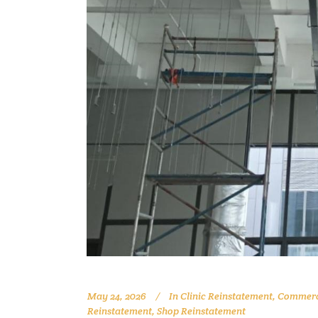
May 24, 2026
In
Clinic Reinstatement
,
Commerci
Reinstatement
,
Shop Reinstatement