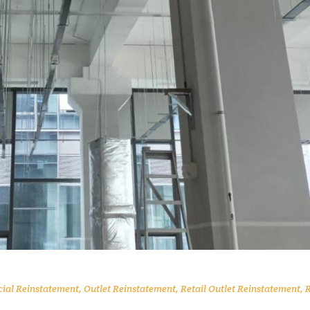
al Reinstatement
,
Outlet Reinstatement
,
Retail Outlet Reinstatement
,
R