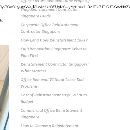
Office Fixture Removal Done Properly
Shop Reinstatement Contractor
Singapore Guide
Corporate Office Reinstatement
Contractor Singapore
How Long Does Reinstatement Take?
F&B Renovation Singapore: What to
Plan First
Reinstatement Contractor Singapore:
What Matters
Office Removal Without Lease-End
Problems
Cost of Reinstatement 2026: What to
Budget
Commercial Office Reinstatement
Singapore
How to Choose a Reinstatement