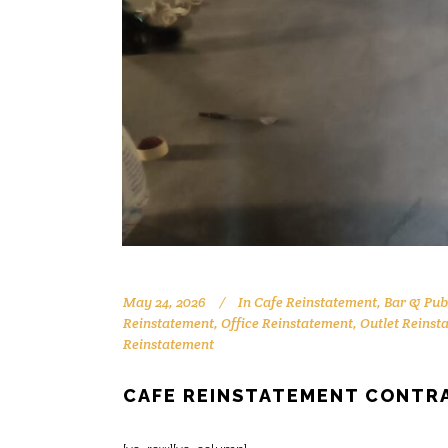
May 24, 2026
In
Cafe Reinstatement
,
Bar & Pub
Reinstatement
,
Office Reinstatement
,
Outlet Reinst
Reinstatement
CAFE REINSTATEMENT CONTR